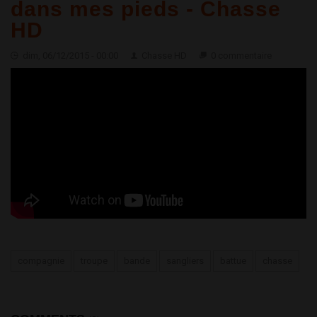
dans mes pieds - Chasse
HD
dim, 06/12/2015 - 00:00
Chasse HD
0 commentaire
Chasse aux Sangliers en Battue - Des compagnies dans mes
pieds - Chasse HD
compagnie
troupe
bande
sangliers
battue
chasse