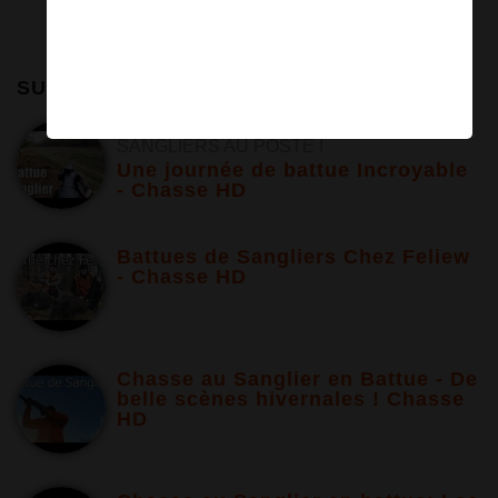
SUR LE MÊME SUJET
D NOMBREUSES COMPAGNIES DE
SANGLIERS AU POSTE !
Une journée de battue Incroyable
- Chasse HD
Battues de Sangliers Chez Feliew
- Chasse HD
Chasse au Sanglier en Battue - De
belle scènes hivernales ! Chasse
HD