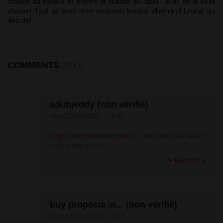
chasse au canard et même la chasse au lapin... Bref de la belle 
chasse! Tout ça avec mon nouveau braque allemand Louna qui 
débute! 
COMMENTS
(2119)
adubjeddy (non vérifié)
ven, 27/08/2021 - 10:31
https://buysildenshop.com/
- difference between
viagra and levitra
Répondre
buy propecia in... (non vérifié)
ven, 27/08/2021 - 12:37