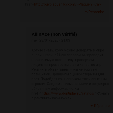
href=
http://buyplaquenilcv.com/>Plaquenil</a>
Répondre
AllInAce (non vérifié)
mer, 28/01/2026 - 21:03
Хотите знать, кому можно доверять в мире
онлайн-казино? Наш справочник проводит
независимую экспертизу: проверяем
лицензии, процесс выплат и качество игр.
Рейтинги объективны — мы не торгуем
позициями. Принципы оценки открыты для
всех. Подойдёт как новичкам, так и опытным
игрокам. Следим за изменениями и регулярно
обновляем информацию. <a
href=”
https://www.don8play.ru/ratings/
”>Узнать
о рейтингах казино</a>
Répondre