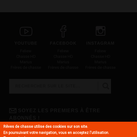
YOUTUBE
FACEBOOK
INSTAGRAM
Feliew
Feliew
Feliew
Chasse HD
Chasse HD
Chasse HD
Marius
Marius
Marius
Frères de chasse
Frères de chasse
Frères de chasse
Rechercher
FORMULAIRE DE RECHERCHE
SOYEZ LES PREMIERS À ÊTRE
ABONNÉS !
Rêves de chasse utilise des cookies sur son site.
Grâce à la newsletter totalement gratuite, vous êtes sûrs de ne rien
En poursuivant votre navigation, vous en acceptez l'utilisation.
louper !