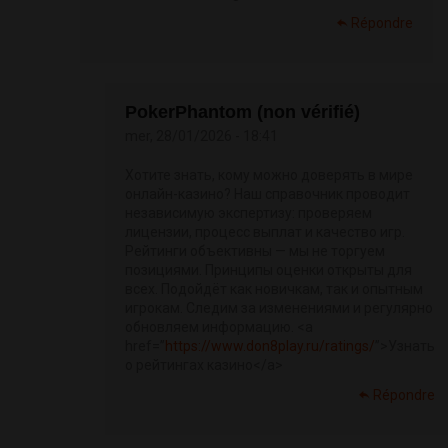
Répondre
PokerPhantom (non vérifié)
mer, 28/01/2026 - 18:41
Хотите знать, кому можно доверять в мире
онлайн-казино? Наш справочник проводит
независимую экспертизу: проверяем
лицензии, процесс выплат и качество игр.
Рейтинги объективны — мы не торгуем
позициями. Принципы оценки открыты для
всех. Подойдёт как новичкам, так и опытным
игрокам. Следим за изменениями и регулярно
обновляем информацию. <a
href=”
https://www.don8play.ru/ratings/
”>Узнать
о рейтингах казино</a>
Répondre