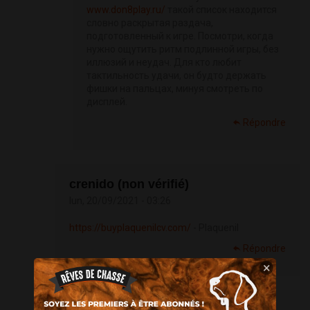
www.don8play.ru/
такой список находится
словно раскрытая раздача,
подготовленный к игре. Посмотри, когда
нужно ощутить ритм подлинной игры, без
иллюзий и неудач. Для кто любит
тактильность удачи, он будто держать
фишки на пальцах, минуя смотреть по
дисплей.
Répondre
crenido (non vérifié)
lun, 20/09/2021 - 03:26
https://buyplaquenilcv.com/
- Plaquenil
Répondre
×