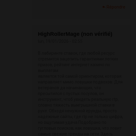
Répondre
HighRollerMage (non vérifié)
lun, 19/01/2026 - 02:55
В лабиринте ставок, где любой ресурс
стремится зацепить гарантиями легких
призов, рейтинг интернет казино по
выплатам
является той самой ориентиром, которая
направляет мимо ловушки подвохов. Для
ветеранов да начинающих, что
пресытился с пустых посулов, он
инструмент, чтоб увидеть реальную rtp,
словно тяжесть выигрышной ставки в
руке. Обходя ненужной ерунды, просто
надёжные сайты, где rtp не только цифра,
но ощутимая удача.Подобрано по
гугловых поисков, как ловушка, что ловит
самые свежие тренды на сети. Здесь