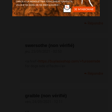
breenda (non vérifié)
lun, 20/09/2021 - 09:13
https://buyzithromaxinf.com/
- Zithromax
Répondre
swersothe (non vérifié)
jeu, 23/09/2021 - 02:50
<a href=
https://buylasixshop.com/>furosemide
for dogs side effects</a>
Répondre
graible (non vérifié)
ven, 24/09/2021 - 12:11
<a