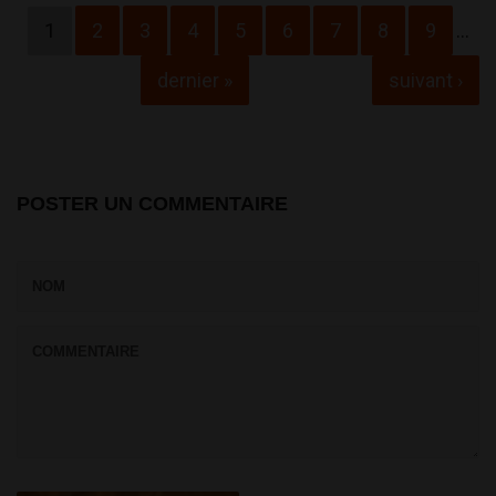
Pages
1
2
3
4
5
6
7
8
9
…
dernier »
suivant ›
POSTER UN COMMENTAIRE