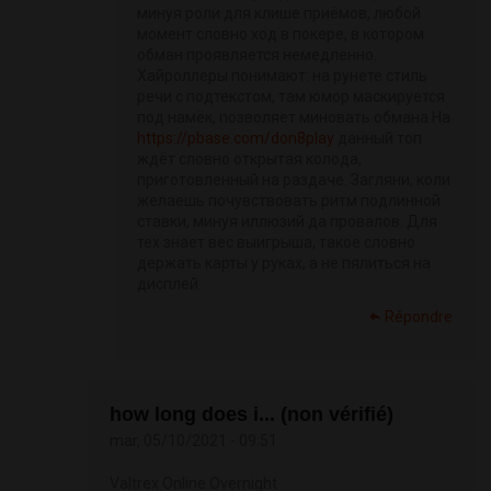
минуя роли для клише приёмов, любой
момент словно ход в покере, в котором
обман проявляется немедленно.
Хайроллеры понимают: на рунете стиль
речи с подтекстом, там юмор маскируется
под намёк, позволяет миновать обмана.На
https://pbase.com/don8play
данный топ
ждёт словно открытая колода,
приготовленный на раздаче. Загляни, коли
желаешь почувствовать ритм подлинной
ставки, минуя иллюзий да провалов. Для
тех знает вес выигрыша, такое словно
держать карты у руках, а не пялиться на
дисплей.
Répondre
how long does i... (non vérifié)
mar, 05/10/2021 - 09:51
Valtrex Online Overnight