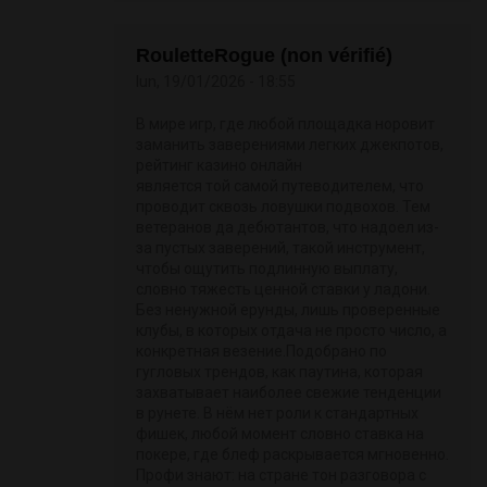
RouletteRogue (non vérifié)
lun, 19/01/2026 - 18:55
В мире игр, где любой площадка норовит
заманить заверениями легких джекпотов,
рейтинг казино онлайн
является той самой путеводителем, что
проводит сквозь ловушки подвохов. Тем
ветеранов да дебютантов, что надоел из-
за пустых заверений, такой инструмент,
чтобы ощутить подлинную выплату,
словно тяжесть ценной ставки у ладони.
Без ненужной ерунды, лишь проверенные
клубы, в которых отдача не просто число, а
конкретная везение.Подобрано по
гугловых трендов, как паутина, которая
захватывает наиболее свежие тенденции
в рунете. В нём нет роли к стандартных
фишек, любой момент словно ставка на
покере, где блеф раскрывается мгновенно.
Профи знают: на стране тон разговора с