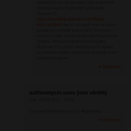
иронией, в котором юмор притворяется
словно намёк, позволяет избежать
ловушек.В
https://don8play.gitbook.io/don8play-
docs/untitled
такой топ ждёт как готовая
раздача, готовый для старту. Загляни,
когда хочешь увидеть биение подлинной
ставки, обходя мифов плюс неудач.
Игрокам что ценит тактильность приза,
это словно иметь ставку на ладонях, а не
глядеть в экран.
Répondre
azithromycin uses (non vérifié)
mar, 14/09/2021 - 16:08
Licensed Pharmacies In Los Algodones
Répondre