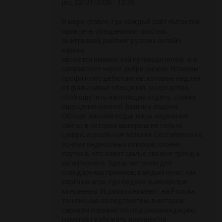
jeu, 22/01/2026 - 12:39
В мире ставок, где каждый сайт пытается
привлечь обещаниями простых
выигрышей, рейтинг русских онлайн
казино
является именно той путеводителем, что
направляет через дебри рисков. Игрокам
профи плюс дебютантов, которые надоел
от фальшивых обещаний, он средство,
чтоб ощутить настоящую отдачу, словно
ощущение ценной фишки у ладони.
Обходя лишней воды, лишь надёжные
сайты, в которых выигрыш не только
цифра, а реальная везение.Составлено на
основе яндексовых поисков, словно
паутина, что ловит самые свежие тренды
на интернете. Здесь нет роли для
стандартных приёмов, каждый пункт как
карта на игре, где подвох выявляется
мгновенно. Игроки понимают: на России
тон письма на подтекстом, в котором
сарказм скрывается под рекомендацию,
помогает избежать ловушек.На