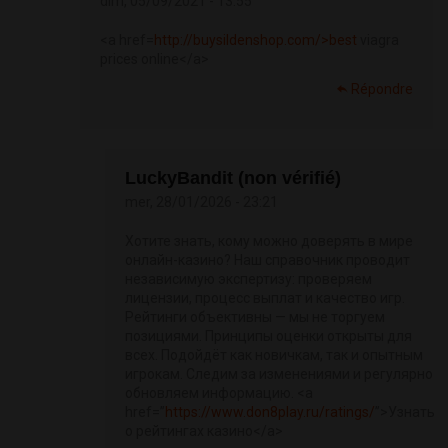
dim, 05/09/2021 - 13:55
<a href=
http://buysildenshop.com/>best
viagra
prices online</a>
Répondre
LuckyBandit (non vérifié)
mer, 28/01/2026 - 23:21
Хотите знать, кому можно доверять в мире
онлайн-казино? Наш справочник проводит
независимую экспертизу: проверяем
лицензии, процесс выплат и качество игр.
Рейтинги объективны — мы не торгуем
позициями. Принципы оценки открыты для
всех. Подойдёт как новичкам, так и опытным
игрокам. Следим за изменениями и регулярно
обновляем информацию. <a
href=”
https://www.don8play.ru/ratings/
”>Узнать
о рейтингах казино</a>