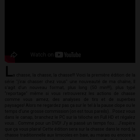
L
a chasse, la chasse, la chasse!!! Voici la première édition de la 
série "j'irai chasser chez vous" une nouveauté de ma chaîne, Il 
s'agit d'un nouveau format, plus long (50 min!!!), plus typé 
"reportage" même si vous retrouverez les actions de chasse 
comme vous aimez, des analyses de tirs et de superbes 
paysages! Alors ne regardez pas ça sur le tel à la pause clope ou le 
temps d'une grosse commission (on est tous pareils)... Posez vous 
dans le canap, branchez le PC sur la téloche en Full HD et régalez 
vous... Comme pour un DVD! J'y ai passé un temps fou... J'espère 
que ça vous plaira! Cette édition sera sur la chasse dans le nord, la 
chasse traditionnelle aux limicoles en baie, au marais ou encore la 