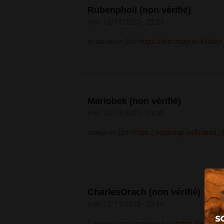
Rubenpholi (non vérifié)
mer, 12/11/2025 - 22:23
пояснения [url=
https://automap.io/Kraken
Mariobek (non vérifié)
mer, 12/11/2025 - 23:09
нажмите [url=
https://automap.io/Kraken_d
CharlesOrach (non vérifié)
mer, 12/11/2025 - 23:15
Следующая страница [url=
https://automa