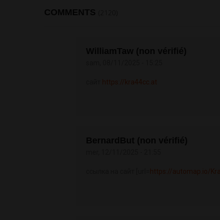
COMMENTS
(2120)
WilliamTaw (non vérifié)
sam, 08/11/2025 - 15:25
сайт
https://kra44cc.at
BernardBut (non vérifié)
mer, 12/11/2025 - 21:55
ссылка на сайт [url=
https://automap.io/Kr