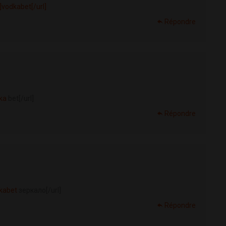
]vodkabet[/url]
Répondre
dka
bet[/url]
Répondre
dkabet
зеркало[/url]
Répondre