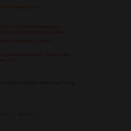
k.com/mariuschasse/
http://www.revesdechasse.com/
p://www.revesdechasse.com/videos
be.com/timedtext_cs_panel?
?utm_source=marius&utm_medium=link
ion-arc.fr/
n°4 32g / Remington Nitro Steel n°4 32g
orvidés
régulation