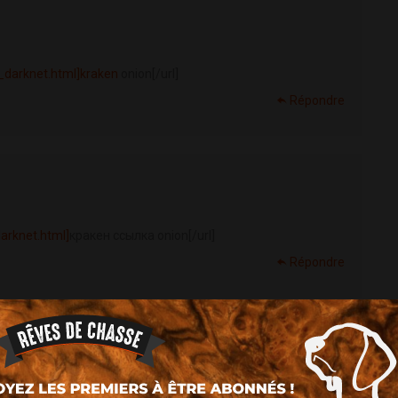
_darknet.html]kraken
onion[/url]
Répondre
arknet.html]
кракен ссылка onion[/url]
Répondre
p.io/Kraken_darknet.html]kra
ссылка[/url]