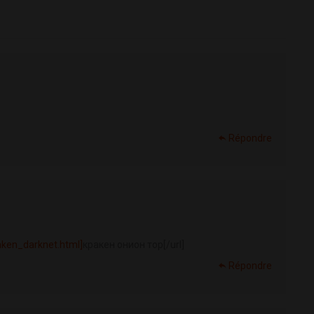
Répondre
aken_darknet.html]
кракен онион тор[/url]
Répondre