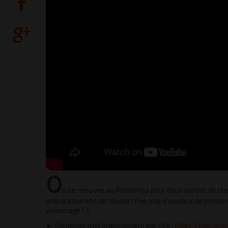
O
n se retrouve au Printemps pour deux sorties de rég
préparation afin de réussir ! Pas mal d'oiseaux de présent
visionnage ! :)
► Soutenez moi Gratuitement sur Utip :
https://utip.io/