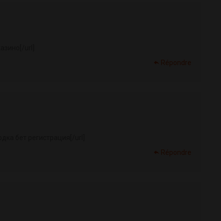
азино[/url]
Répondre
одка бет регистрация[/url]
Répondre