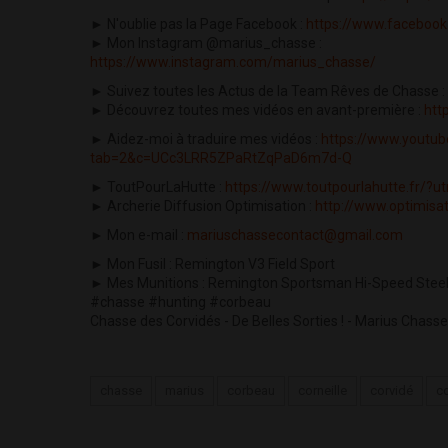
► N'oublie pas la Page Facebook :
https://www.faceboo
► Mon Instagram @marius_chasse :
https://www.instagram.com/marius_chasse/
► Suivez toutes les Actus de la Team Rêves de Chasse :
► Découvrez toutes mes vidéos en avant-première :
htt
► Aidez-moi à traduire mes vidéos :
https://www.youtu
tab=2&c=UCc3LRR5ZPaRtZqPaD6m7d-Q
► ToutPourLaHutte :
https://www.toutpourlahutte.fr/
► Archerie Diffusion Optimisation :
http://www.optimisat
► Mon e-mail :
mariuschassecontact@gmail.com
► Mon Fusil : Remington V3 Field Sport
► Mes Munitions : Remington Sportsman Hi-Speed Steel 
#chasse #hunting #corbeau
Chasse des Corvidés - De Belles Sorties ! - Marius Chasse
chasse
marius
corbeau
corneille
corvidé
c