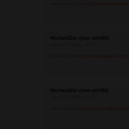
зайти на сайт [url=
https://enjoyervodka.io/
RichardZer (non vérifié)
mer, 19/11/2025 - 19:57
Источник [url=
https://enjoyervodka.io/]vo
RichardZer (non vérifié)
mer, 19/11/2025 - 20:42
этот сайт [url=
https://enjoyervodka.io/]vo