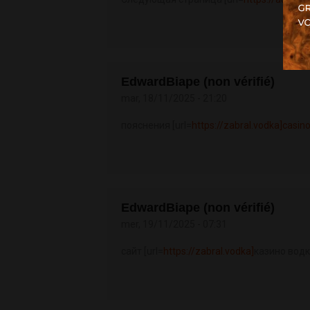
EdwardBiape (non vérifié)
mar, 18/11/2025 - 21:20
пояснения [url=
https://zabral.vodka]casin
EdwardBiape (non vérifié)
mer, 19/11/2025 - 07:31
сайт [url=
https://zabral.vodka]
казино водка