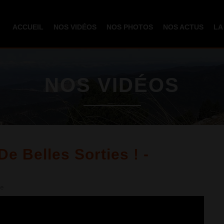
Aller au
contenu
ACCUEIL
NOS VIDÉOS
NOS PHOTOS
NOS ACTUS
LA
principal
NOS VIDÉOS
e Belles Sorties ! -
re