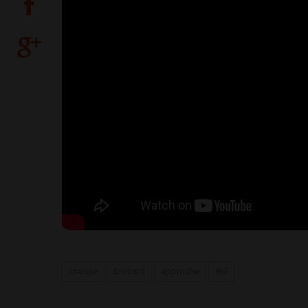
chasse
brocard
approche
été