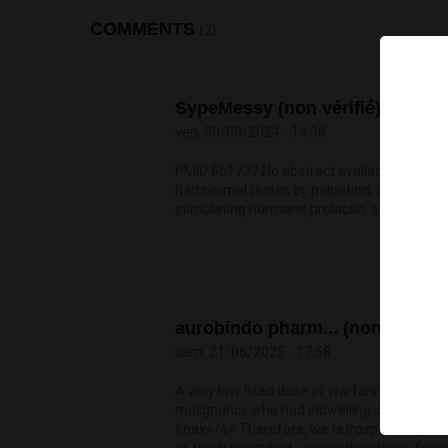
COMMENTS
(2)
SypeMessy (non vérifié)
ven, 30/08/2024 - 14:36
PMID 661737 No abstract available <a href
had normal testes by palpation, and normal 
stimulating hormone prolactin, and alpha 
aurobindo pharm... (non vérifié)
sam, 21/06/2025 - 17:58
A very low fixed dose of warfarin 1 mg dail
malignancy who had indwelling catheters 1
finax</a> Therefore, we retrospectively ana
of fresh or vitrified- warmed embryos fro