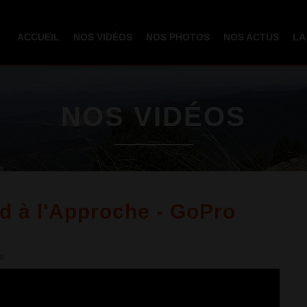
Aller au
contenu
ACCUEIL
NOS VIDÉOS
NOS PHOTOS
NOS ACTUS
LA
principal
NOS VIDÉOS
d à l'Approche - GoPro
e
- Chasse HD