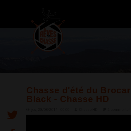
Chasse d'été du Brocar
Black - Chasse HD
jeu, 28/08/2014 - 00:00
Chasse HD
2 commentair
Chasse d'été du Brocard à l'Approche - GoPro Black 