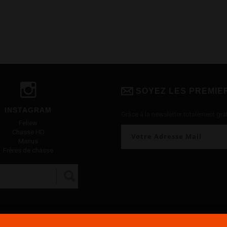
SOYEZ LES PREMIE
INSTAGRAM
Grâce à la newsletter totalement grat
Feliew
Chasse HD
Marius
Frères de chasse
ales