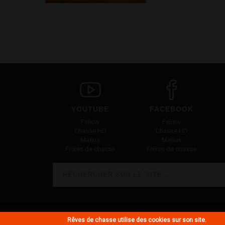
YOUTUBE
FACEBOOK
Feliew
Feliew
Chasse HD
Chasse HD
Marius
Marius
Frères de chasse
Frères de chasse
Rechercher
FORMULAIRE DE RECHERCHE
Rêves de chasse utilise des cookies sur son site.
© Rêves de chasse 2018 - Tous droits réservés -
Mentions lég