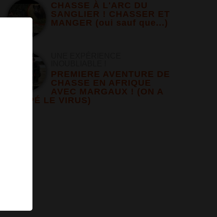
CHASSE À L'ARC DU
SANGLIER ! CHASSER ET
MANGER (oui sauf que...)
UNE EXPÉRIENCE
INOUBLIABLE !
×
PREMIERE AVENTURE DE
CHASSE EN AFRIQUE
AVEC MARGAUX ! (ON A
CHOPÉ LE VIRUS)