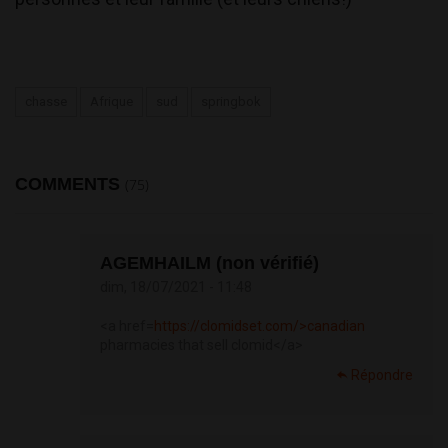
chasse
Afrique
sud
springbok
COMMENTS
(75)
AGEMHAILM (non vérifié)
dim, 18/07/2021 - 11:48
<a href=
https://clomidset.com/>canadian
pharmacies that sell clomid</a>
Répondre