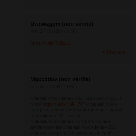
Uwnwzgqm (non vérifié)
mer, 27/10/2021 - 21:45
https://bit.ly/3b8jayL
Répondre
Mgccdduv (non vérifié)
mer, 03/11/2021 - 19:55
главный герой фильм 2021 смотреть лорд <a
href="
https://bit.ly/3nRH7jP">
главный герой
смотреть в качестве бесплатно </a> главный
герой фильм 2021 актеры
главный герой фильм смотреть онлайн
дублированный главный герой фильм 2021
скачать смотреть фильм главный герой