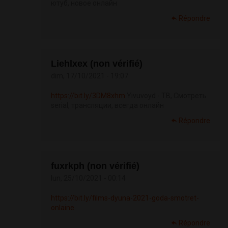
ютуб, новое онлайн
Répondre
Liehlxex (non vérifié)
dim, 17/10/2021 - 19:07
https://bit.ly/3DM8xhm
Yivuvoyd - ТВ, Смотреть
serial, трансляции, всегда онлайн
Répondre
fuxrkph (non vérifié)
lun, 25/10/2021 - 00:14
https://bit.ly/films-dyuna-2021-goda-smotret-
onlaine
Répondre