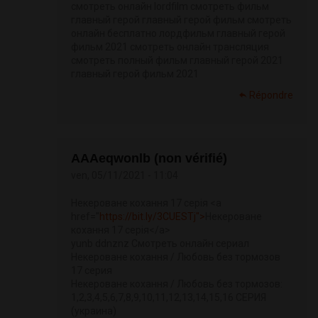
смотреть онлайн lordfilm смотреть фильм
главный герой главный герой фильм смотреть
онлайн бесплатно лордфильм главный герой
фильм 2021 смотреть онлайн трансляция
смотреть полный фильм главный герой 2021
главный герой фильм 2021
Répondre
АААeqwonlb (non vérifié)
ven, 05/11/2021 - 11:04
Некероване кохання 17 серія <a
href="
https://bit.ly/3CUESTj">
Некероване
кохання 17 серія</a>
yunb ddnznz Смотреть онлайн сериал
Некероване кохання / Любовь без тормозов
17 серия
Некероване кохання / Любовь без тормозов:
1,2,3,4,5,6,7,8,9,10,11,12,13,14,15,16 СЕРИЯ
(украина)