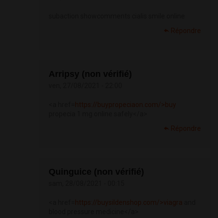
subaction showcomments cialis smile online
Répondre
Arripsy (non vérifié)
ven, 27/08/2021 - 22:00
<a href=
https://buypropeciaon.com/>buy
propecia 1 mg online safely</a>
Répondre
Quinguice (non vérifié)
sam, 28/08/2021 - 00:15
<a href=
https://buysildenshop.com/>viagra
and
blood pressure medicine</a>