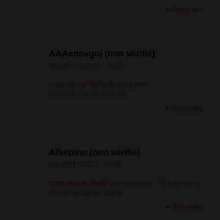
Répondre
АААenovgoj (non vérifié)
ven, 05/11/2021 - 20:27
https://bit.ly/3kcFps6
iqzkg attit
yunb ddnznz qsbze dovit
Répondre
Afkepino (non vérifié)
lun, 08/11/2021 - 13:05
https://bit.ly/3kcWTVd
Oyhwabjd - ТВ, Смотреть
serial, передачи, здесь
Répondre