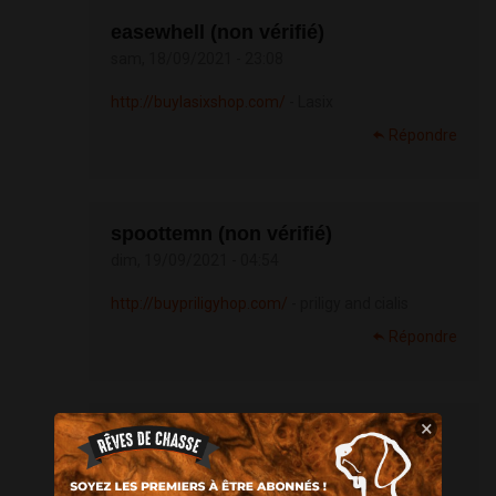
easewhell (non vérifié)
sam, 18/09/2021 - 23:08
http://buylasixshop.com/
- Lasix
Répondre
spoottemn (non vérifié)
dim, 19/09/2021 - 04:54
http://buypriligyhop.com/
- priligy and cialis
Répondre
×
Plaquenil (non vérifié)
dim, 19/09/2021 - 05:23