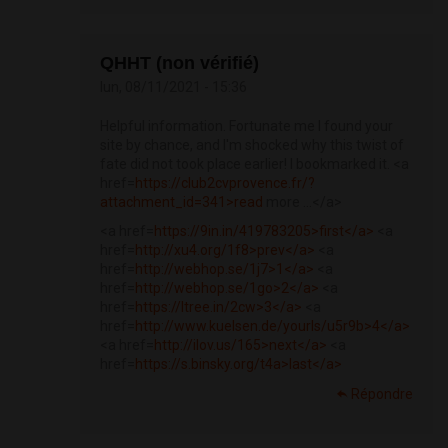
QHHT (non vérifié)
lun, 08/11/2021 - 15:36
Helpful information. Fortunate me I found your
site by chance, and I'm shocked why this twist of
fate did not took place earlier! I bookmarked it. <a
href=
https://club2cvprovence.fr/?
attachment_id=341>read
more ...</a>
<a href=
https://9in.in/419783205>first</a>
<a
href=
http://xu4.org/1f8>prev</a>
<a
href=
http://webhop.se/1j7>1</a>
<a
href=
http://webhop.se/1go>2</a>
<a
href=
https://ltree.in/2cw>3</a>
<a
href=
http://www.kuelsen.de/yourls/u5r9b>4</a>
<a href=
http://ilov.us/165>next</a>
<a
href=
https://s.binsky.org/t4a>last</a>
Répondre