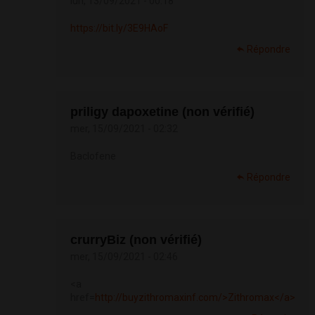
lun, 13/09/2021 - 00:18
https://bit.ly/3E9HAoF
Répondre
priligy dapoxetine (non vérifié)
mer, 15/09/2021 - 02:32
Baclofene
Répondre
crurryBiz (non vérifié)
mer, 15/09/2021 - 02:46
<a
href=
http://buyzithromaxinf.com/>Zithromax</a>