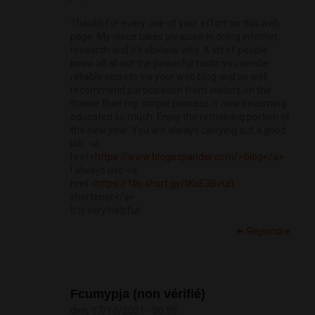
Thanks for every one of your effort on this web
page. My niece takes pleasure in doing internet
research and it's obvious why. A lot of people
know all about the powerful tactic you render
reliable secrets via your web blog and as well
recommend participation from visitors on the
theme then my simple princess is now becoming
educated so much. Enjoy the remaining portion of
the new year. You are always carrying out a good
job. <a
href=
https://www.blogexpander.com/>blog</a>
I always use <a
href=
https://1llo.short.gy/tKsE3B>url
shortener</a>
It is very helpful.
Répondre
Fcumypja (non vérifié)
dim, 17/10/2021 - 00:50