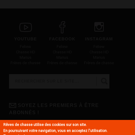
YOUTUBE
FACEBOOK
INSTAGRAM
Feliew
Feliew
Feliew
Chasse HD
Chasse HD
Chasse HD
Marius
Marius
Marius
Frères de chasse
Frères de chasse
Frères de chasse
Rechercher
FORMULAIRE DE RECHERCHE
SOYEZ LES PREMIERS À ÊTRE
ABONNÉS !
Grâce à la newsletter totalement gratuite, vous êtes sûrs de ne rien
Rêves de chasse utilise des cookies sur son site.
louper !
En poursuivant votre navigation, vous en acceptez l'utilisation.