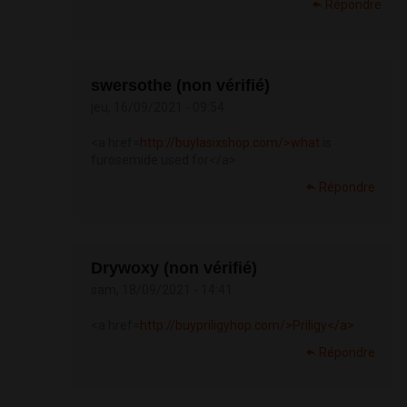
Répondre
swersothe (non vérifié)
jeu, 16/09/2021 - 09:54
<a href=
http://buylasixshop.com/>what
is
furosemide used for</a>
Répondre
Drywoxy (non vérifié)
sam, 18/09/2021 - 14:41
<a href=
http://buypriligyhop.com/>Priligy</a>
Répondre