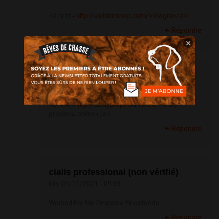
<a href=
http://vsildenshop.com/>Viagra</a>
Répondre
×
Elodiag (non vérifié)
dim, 31/10/2021 - 07:22
<a href=
http://abuypropecian.com/>order
propecia online</a>
Répondre
cialis professional (non vérifié)
lun, 01/11/2021 - 09:39
Worked For Me Propecia Finasteride
Répondre