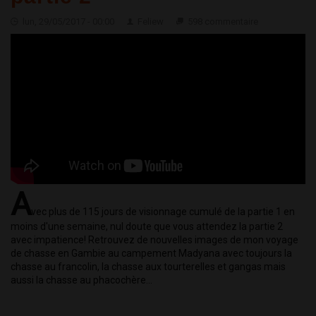
lun, 29/05/2017 - 00:00
Feliew
598 commentaire
A
vec plus de 115 jours de visionnage cumulé de la partie 1 en 
moins d'une semaine, nul doute que vous attendez la partie 2 
avec impatience! Retrouvez de nouvelles images de mon voyage 
de chasse en Gambie au campement Madyana avec toujours la 
chasse au francolin, la chasse aux tourterelles et gangas mais 
aussi la chasse au phacochère...