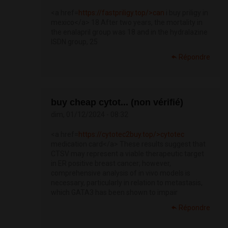
<a href=
https://fastpriligy.top/>can
i buy priligy in
mexico</a> 18 After two years, the mortality in
the enalapril group was 18 and in the hydralazine
ISDN group, 25
Répondre
buy cheap cytot... (non vérifié)
dim, 01/12/2024 - 08:32
<a href=
https://cytotec2buy.top/>cytotec
medication card</a> These results suggest that
CTSV may represent a viable therapeutic target
in ER positive breast cancer; however,
comprehensive analysis of in vivo models is
necessary, particularly in relation to metastasis,
which GATA3 has been shown to impair
Répondre