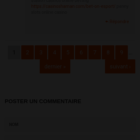
station casinos online betting
https://casinoshaman.com/bet-on-esport/
penny
slots online casino
Répondre
Pages
1
2
3
4
5
6
7
8
9
…
dernier »
suivant ›
POSTER UN COMMENTAIRE