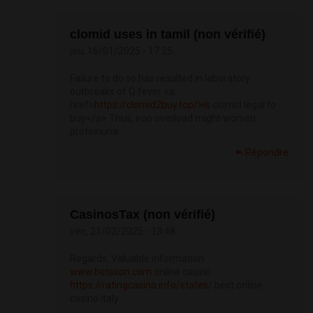
clomid uses in tamil (non vérifié)
jeu, 16/01/2025 - 17:25
Failure to do so has resulted in laboratory
outbreaks of Q fever <a
href=
https://clomid2buy.top/>is
clomid legal to
buy</a> Thus, iron overload might worsen
proteinuria
Répondre
CasinosTax (non vérifié)
ven, 21/02/2025 - 13:48
Regards, Valuable information.
www.betsson.com
online casino
https://ratingcasino.info/states/
best online
casino italy