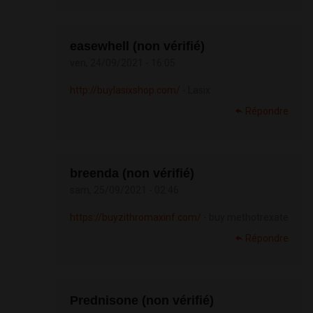
easewhell (non vérifié)
ven, 24/09/2021 - 16:05
http://buylasixshop.com/
- Lasix
Répondre
breenda (non vérifié)
sam, 25/09/2021 - 02:46
https://buyzithromaxinf.com/
- buy methotrexate
Répondre
Prednisone (non vérifié)