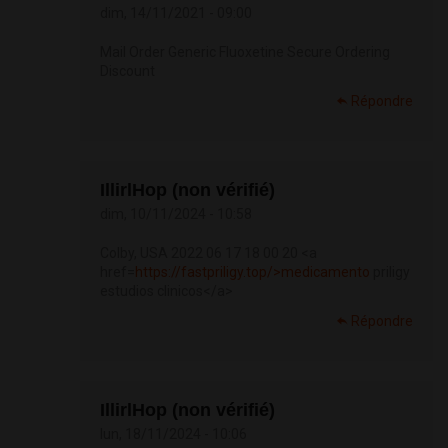
dim, 14/11/2021 - 09:00
Mail Order Generic Fluoxetine Secure Ordering
Discount
Répondre
IllirlHop (non vérifié)
dim, 10/11/2024 - 10:58
Colby, USA 2022 06 17 18 00 20 <a
href=
https://fastpriligy.top/>medicamento
priligy
estudios clinicos</a>
Répondre
IllirlHop (non vérifié)
lun, 18/11/2024 - 10:06