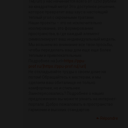
1м[/url] у нас начинается всего от 1250 рублей
за квадратный метр! Это доступное решение,
которое превратит ваш хаус в настоящий
теплый угол с скромными тратами.
Наши проекты – это не исключительно
изолирование, это формирование
пространства, в где каждый элемент
символизирует ваш индивидуальный модель.
Мы возьмем во внимание все твои просьбы,
чтобы переделать ваш дом еще еще более
теплым и привлекательным.
Подробнее на [url=
https://ppu-
prof.ru/]https://ppu-prof.ru[/url]
Не откладывайте труды о своем доме на
потом! Обращайтесь к мастерам, и мы
сделаем ваш обиталище не только
комфортнее, но и стильнее.
Заинтересовались? Подробнее о наших
предложениях вы можете узнать на интернет-
портале. Добро пожаловать в пространство
гармонии и высоких стандартов.
Répondre