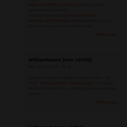
https://northern-doctors.org/#
best online
pharmacies in mexico
mexican rx online [url=
https://northern-
doctors.org/#]northern
doctors pharmacy[/url]
п»їbest mexican online pharmacies
Répondre
WilliamNeave (non vérifié)
ven, 28/06/2024 - 09:08
buying prescription drugs in mexico online: <a
href="
http://northern-doctors.org/#
">mexican
northern doctors</a> - mexican pharmaceuticals
online
Répondre