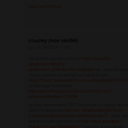
http://test1810.ru
ссылку (non vérifié)
lun, 21/10/2024 - 17:32
как делать прогон сайта по
https://www.kfz-
gringer.at/index.php?
option=com_k2&view=itemlist&task=us...
вднх купоны
скидку тематический прогон сайта форум
https://forum.bedwantsinfo.nl/newthread.php?fid=2
с
промокоды телеграмм
http://permitbeijing.com/forum/member.php?
action=profile&uid=191496
купоны алиэкспресс 2022 активные на скидку прого
сайта по форумам
http://xn--80abbjuadey5bv1e.xn--
p1ai/index.php?subaction=userinfo&user=T...
база сай
анализаторов для прогона
http://www.qazaqpen-
club.kz/en/user/MiguelHem/
ускорить индексацию