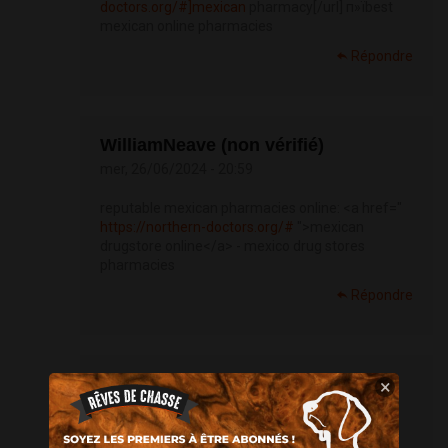
doctors.org/#]mexican
pharmacy[/url] п»їbest
mexican online pharmacies
Répondre
WilliamNeave (non vérifié)
mer, 26/06/2024 - 20:59
reputable mexican pharmacies online: <a href="
https://northern-doctors.org/#
">mexican
drugstore online</a> - mexico drug stores
pharmacies
Répondre
RichardBiz (non vérifié)
×
jeu, 27/06/2024 - 01:38
mexican border pharmacies shipping to usa