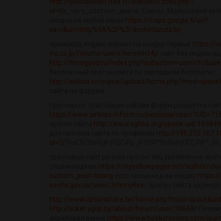
http://lyxondebian.free.fr/dokutest/doku.php?
id=
Из_чего_состоит_диета_Елены_Малышевой куп
скидка на любой заказ
https://maps.google.fi/url?
sa=t&url=http%3A%2F%2Fdoctorlazuta.by
промокод яндекс маркет на скидку первый
https://v
inc.co.jp/forums/users/kennith14j/
сайт без индекса
http://filmsgood.ru/index.php?subaction=userinfo&us
бесплатный прогон сайта по закладкам бесплатно
http://webdo.cc/yuyue/upload/home.php?mod=space
сайта по форума
прогоны по трастовым сайтам форум раскрутка сай
https://www.airlines-inform.ru/personal/user/?UID=71
прогон сайта
http://www.zgbbs.org/space-uid-169849
для прогона сайта по профилям
http://195.210.167.
id=
СЃРµСЂСЊРµР·РЅС‹Рµ_Р·РЅР°РєРѕРјСЃС‚РІР°_РІ
трастовый сайт ручной прогон тиц увеличение прог
соцзакладкам
https://cityyellowpages.net/author/chr
custom_post=listing
ecco промокод на скидку
https://
osvita.gov.ua/user/JohnnyKex/
прогон сайта хрумеро
http://www.optionshare.tw/home.php?mod=space&ui
http://ticket.vgcp.by/about/forum/user/24668/
Почему
акриловая ванна
https://www.bookcrossing.com/jour