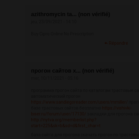
azithromycin ta... (non vérifié)
jeu, 23/09/2021 - 14:10
Buy Cipro Online No Prescription
Répondre
прогон сайтов х... (non vérifié)
mer, 10/11/2021 - 05:16
программа прогон сайта по каталогам трастовые с
автоматический прогон
https://www.sandiegoreader.com/users/mmiller/
прог
базе трастовых сайтов бесплатно
https://vishivki-
biser.ru/forum/user/17130/
закладки для прогона са
http://nytva.org/memberlist.php?
start=225&sk=b&sd=d&first_char=t
база сайта для прогона скачать прогон по трастов