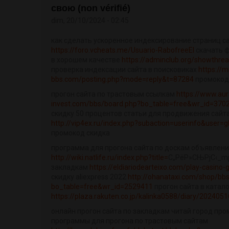
свою (non vérifié)
dim, 20/10/2024 - 02:45
как сделать ускоренное индексирование страниц с
https://foro.vcheats.me/Usuario-RabofreeEl
скачать 
в хорошем качестве
https://adminclub.org/showthre
проверка индексации сайта в поисковиках
https://mi
bbs.com/posting.php?mode=reply&t=87284
промокод 
прогон сайта по трастовым ссылкам
https://www.aur
invest.com/bbs/board.php?bo_table=free&wr_id=370
скидку 50 процентов статьи для продвижения сайт
http://vip4ex.ru/index.php?subaction=userinfo&user=g
промокод скидка
программа для прогона сайта по доскам объявлен
http://wiki.natlife.ru/index.php?title=
С„РёР»СЊРјС‹_mp
закладкам
https://eldiariodearteixo.com/play-casino
скидку aliexpress 2022
http://ohanataxi.com/shop/bb
bo_table=free&wr_id=2529411
прогон сайта в катал
https://plaza.rakuten.co.jp/kalinka0588/diary/202405
онлайн прогон сайта по закладкам читай город про
программы для прогона по трастовым сайтам