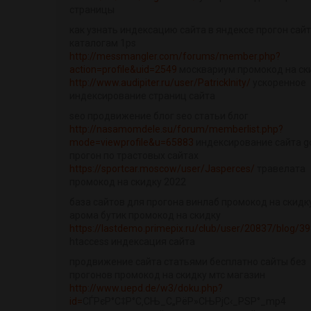
страницы
как узнать индексацию сайта в яндексе прогон сайт
каталогам 1ps
http://messmangler.com/forums/member.php?
action=profile&uid=2549
москвариум промокод на ск
http://www.audipiter.ru/user/PatrickInity/
ускоренное
индексирование страниц сайта
seo продвижение блог seo статьи блог
http://nasamomdele.su/forum/memberlist.php?
mode=viewprofile&u=65883
индексирование сайта g
прогон по трастовых сайтах
https://sportcar.moscow/user/Jasperces/
травелата
промокод на скидку 2022
база сайтов для прогона винлаб промокод на скидк
арома бутик промокод на скидку
https://lastdemo.primepix.ru/club/user/20837/blog/3
htaccess индексация сайта
продвижение сайта статьями бесплатно сайты без
прогонов промокод на скидку мтс магазин
http://www.uepd.de/w3/doku.php?
id=
СЃРєР°С‡Р°С‚СЊ_С„РёР»СЊРјС‹_РЅР°_mp4