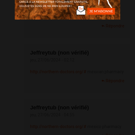
[url=
http://northern-doctors.org/#]Mexico
pharmacy that ship to usa[/url] pharmacies in
mexico that ship to usa
Répondre
Jeffreytub (non vérifié)
jeu, 27/06/2024 - 02:12
http://northern-doctors.org/#
mexican pharmacy
Répondre
Jeffreytub (non vérifié)
jeu, 27/06/2024 - 04:55
http://northern-doctors.org/#
mexico pharmacy