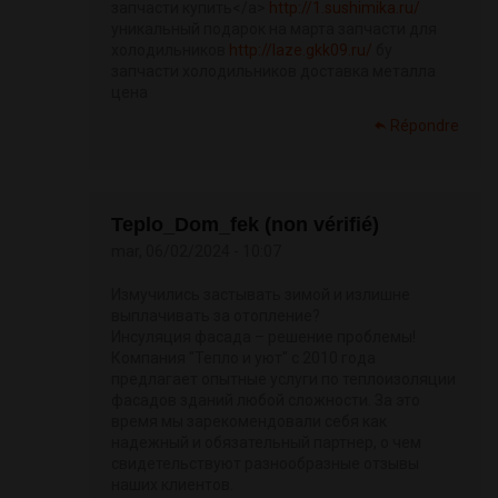
запчасти купить</a>
http://1.sushimika.ru/
уникальный подарок на марта запчасти для
холодильников
http://laze.gkk09.ru/
бу
запчасти холодильников доставка металла
цена
Répondre
Teplo_Dom_fek (non vérifié)
mar, 06/02/2024 - 10:07
Измучились застывать зимой и излишне
выплачивать за отопление?
Инсуляция фасада – решение проблемы!
Компания "Тепло и уют" с 2010 года
предлагает опытные услуги по теплоизоляции
фасадов зданий любой сложности. За это
время мы зарекомендовали себя как
надежный и обязательный партнер, о чем
свидетельствуют разнообразные отзывы
наших клиентов.