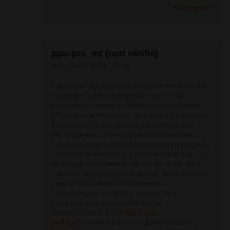
Répondre
ppu-pro_mt (non vérifié)
mar, 02/04/2024 - 15:58
Наша бригада искусных исполнителей готова
предлагать вам передовые технологии,
которые не только ассигнуруют устойчивую
оборону от заморозков, но и подарят вашему
домашнему пространству трендовый вид.
Мы трудимся с новейшими компонентами,
ассигнуруя постоянный время эксплуатации и
замечательные итоги. Утепление фасада – это
не только экономия ресурсов на тепле, но и
забота о окружающей природе. Экономичные
разработки, какие мы применяем,
способствуют не только твоему, но и
поддержанию природной среды.
Самое главное: [url=
https://ppu-
prof.ru/]
Утепление фасада дома цена за