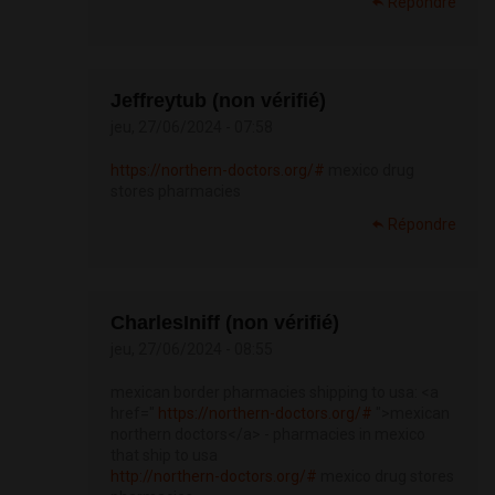
Répondre
Jeffreytub (non vérifié)
jeu, 27/06/2024 - 07:58
https://northern-doctors.org/#
mexico drug
stores pharmacies
Répondre
CharlesIniff (non vérifié)
jeu, 27/06/2024 - 08:55
mexican border pharmacies shipping to usa: <a
href="
https://northern-doctors.org/#
">mexican
northern doctors</a> - pharmacies in mexico
that ship to usa
http://northern-doctors.org/#
mexico drug stores