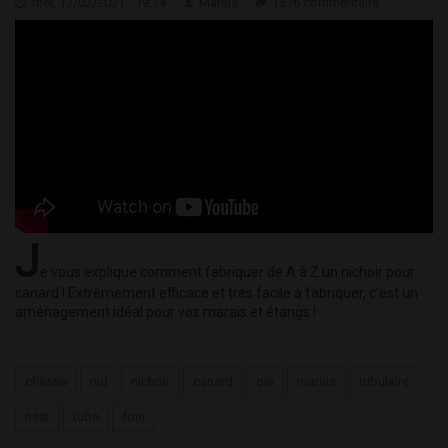
mer, 17/02/2021 - 19:34
Marius
1576 commentaire
J
e vous explique comment fabriquer de A à Z un nichoir pour
canard ! Extrêmement efficace et très facile à fabriquer, c'est un
aménagement idéal pour vos marais et étangs !
chasse
nid
nichoir
canard
oie
marius
tubulaire
nest
tube
foin