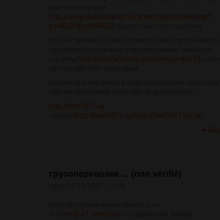
сайта по статьям
http://www.diablomania.ru/forum/showthread.php?
p=68525#post68525
прогон сайта по соцсетям
прогон сайтов в белых каталогах авто прогон сайта
каталогам ускоренное индексирование закрытых
страниц
http://luch.ru/profile.php?lookup=48613
стат
прогон сайта по трастовым
сервис прогона сайта в софт для прогона сайта про
сайтам программа база сайтов для прогона
http://test1011.ru
<a href=
http://test1011.ru>http://test1011.ru</a>
Ré
грузоперевозки ... (non vérifié)
sam, 13/11/2021 - 11:56
работа строительные объекты <a
href=
http://1.chmpr.ru/>
холодильник либхер