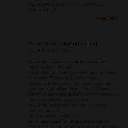
Мы сделаем ваш дом уютным, уютным и
экономичным!
Répondre
Teplo_Dom_fek (non vérifié)
jeu, 08/02/2024 - 14:57
Утомились промерзать зимой и излишне
платить за отопление?
Термоизоляция фасада – решение проблемы!
Компания "Тепло и уют" с 2010 года
предлагает опытные услуги по обтеплению
фасадов зданий любой сложности. За это
время мы зарекомендовали себя как верный и
благонадежный партнер, о чем
свидетельствуют разнообразные отзывы
наших клиентов.
Почему стоит выбрать нас?
доступные цены. [url=
https://stroystandart-
kirov.ru/]
Утепление фасада цена за кв м[/url] от