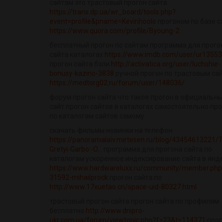
сайтам это трастовый прогон сайта
https://trans.dp.ua/wr_board/tools.php?
event=profile&pname=Kevinhoolo
прогоном по базе с
https://www.quora.com/profile/Byoung-2
бесплатный прогон по сайтам программа для прого
сайта каталогах
https://www.imdb.com/user/ur1355
прогон сайта бзли
http://activatica.org/user/luchshie-
bonusy-kazino-3838
ручной прогон по трастовым са
https://medtorg02.ru/forum/user/148036/
форум прогон сайта что такое прогон в официальн
сайт прогон сайтов в каталогах самостоятельно пр
по каталогам сайтов самому
скачать фильмы новинки на телефон
https://panoramalaiv.mirtesen.ru/blog/43454613221/T
Gretyi-Garbo:-O...
программа для прогона сайта по
каталогам ускоренное индексирование сайта в янд
https://www.hardwareluxx.ru/community/member.php
31592-mihailprock
прогон сайта по
http://www.17xuetao.cn/space-uid-80327.html
трастовый прогон сайта прогон сайта по профилям
бесплатно
http://www.dnipro-
ukr.com.ua/forum/viewtopic.php?f=23&t=114371
прог