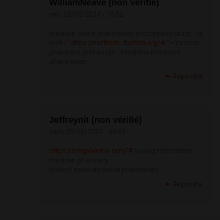
WilliamNeave (non vérifié)
ven, 28/06/2024 - 18:52
mexican online pharmacies prescription drugs: <a
href="
https://northern-doctors.org/#
">mexican
pharmacy online</a> - medicine in mexico
pharmacies
Répondre
Jeffreynit (non vérifié)
sam, 29/06/2024 - 08:03
https://cmqpharma.com/#
buying from online
mexican pharmacy
п»їbest mexican online pharmacies
Répondre