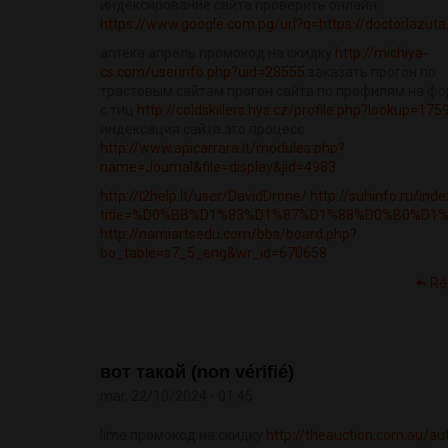
индексирование сайта проверить онлайн
https://www.google.com.pg/url?q=https://doctorlazuta
аптека апрель промокод на скидку
http://michiya-
cs.com/userinfo.php?uid=28555
заказать прогон по
трастовым сайтам прогон сайта по профилям на ф
с тиц
http://coldskillers.hys.cz/profile.php?lookup=175
индексация сайта это процесс
http://www.apicarrara.it/modules.php?
name=Journal&file=display&jid=4983
http://l2help.lt/user/DavidDrone/
http://suhinfo.ru/ind
title=%D0%BB%D1%83%D1%87%D1%88%D0%B0%D1%8
http://namiartsedu.com/bbs/board.php?
bo_table=s7_5_eng&wr_id=670658
Ré
вот такой (non vérifié)
mar, 22/10/2024 - 01:45
lime промокод на скидку
http://theauction.com.au/a