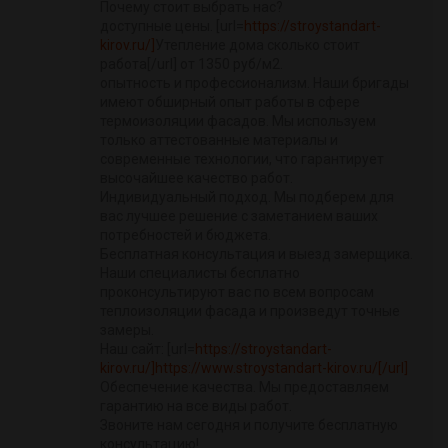
Почему стоит выбрать нас?
доступные цены. [url=
https://stroystandart-
kirov.ru/]
Утепление дома сколько стоит
работа[/url] от 1350 руб/м2.
опытность и профессионализм. Наши бригады
имеют обширный опыт работы в сфере
термоизоляции фасадов. Мы используем
только аттестованные материалы и
современные технологии, что гарантирует
высочайшее качество работ.
Индивидуальный подход. Мы подберем для
вас лучшее решение с заметанием ваших
потребностей и бюджета.
Бесплатная консультация и выезд замерщика.
Наши специалисты бесплатно
проконсультируют вас по всем вопросам
теплоизоляции фасада и произведут точные
замеры.
Наш сайт: [url=
https://stroystandart-
kirov.ru/]https://www.stroystandart-kirov.ru/[/url]
Обеспечение качества. Мы предоставляем
гарантию на все виды работ.
Звоните нам сегодня и получите бесплатную
консультацию!