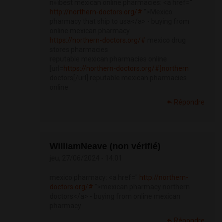
п»їbest mexican online pharmacies: <a href="
http://northern-doctors.org/#
">Mexico
pharmacy that ship to usa</a> - buying from
online mexican pharmacy
https://northern-doctors.org/#
mexico drug
stores pharmacies
reputable mexican pharmacies online
[url=
https://northern-doctors.org/#]northern
doctors[/url] reputable mexican pharmacies
online
Répondre
WilliamNeave (non vérifié)
jeu, 27/06/2024 - 14:01
mexico pharmacy: <a href="
http://northern-
doctors.org/#
">mexican pharmacy northern
doctors</a> - buying from online mexican
pharmacy
Répondre