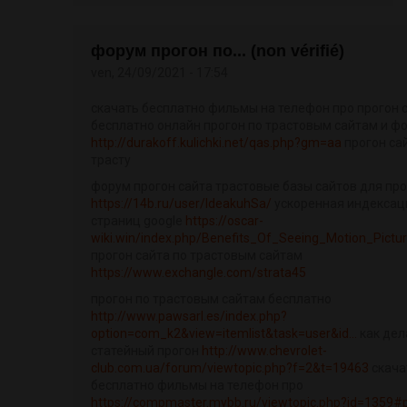
форум прогон по... (non vérifié)
ven, 24/09/2021 - 17:54
скачать бесплатно фильмы на телефон про прогон 
бесплатно онлайн прогон по трастовым сайтам и ф
http://durakoff.kulichki.net/qas.php?gm=aa
прогон са
трасту
форум прогон сайта трастовые базы сайтов для пр
https://14b.ru/user/IdeakuhSa/
ускоренная индексац
страниц google
https://oscar-
wiki.win/index.php/Benefits_Of_Seeing_Motion_Pictu
прогон сайта по трастовым сайтам
https://www.exchangle.com/strata45
прогон по трастовым сайтам бесплатно
http://www.pawsarl.es/index.php?
option=com_k2&view=itemlist&task=user&id...
как дел
статейный прогон
http://www.chevrolet-
club.com.ua/forum/viewtopic.php?f=2&t=19463
скача
бесплатно фильмы на телефон про
https://compmaster.mybb.ru/viewtopic.php?id=1359#