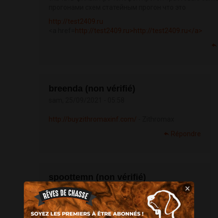
прогонами схем статейным прогон что это
http://test2409.ru
<a href=
http://test2409.ru>http://test2409.ru</a>
breenda (non vérifié)
sam, 25/09/2021 - 05:58
http://buyzithromaxinf.com/
- Zithromax
Répondre
spoottemn (non vérifié)
×
sam, 25/09/2021 - 16:21
https://buypriligyhop.com/
- buy priligy 60 mg