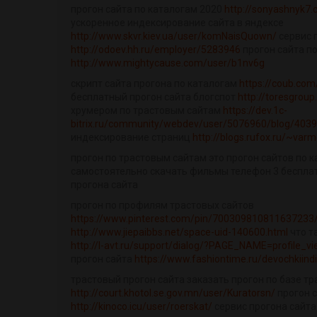
прогон сайта по каталогам 2020
http://sonyashnyk7.
ускоренное индексирование сайта в яндексе
http://www.skvr.kiev.ua/user/komNaisQuown/
сервис 
http://odoev.hh.ru/employer/5283946
прогон сайта п
http://www.mightycause.com/user/b1nv6g
скрипт сайта прогона по каталогам
https://coub.co
бесплатный прогон сайта блогспот
http://toresgroup.
хрумером по трастовым сайтам
https://dev.1c-
bitrix.ru/community/webdev/user/5076960/blog/4039
индексирование страниц
http://blogs.rufox.ru/~va
прогон по трастовым сайтам это прогон сайтов по 
самостоятельно скачать фильмы телефон 3 беспла
прогона сайта
прогон по профилям трастовых сайтов
https://www.pinterest.com/pin/700309810811637233
http://www.jiepaibbs.net/space-uid-140600.html
что т
http://l-avt.ru/support/dialog/?PAGE_NAME=profile_
прогон сайта
https://www.fashiontime.ru/devochkiin
трастовый прогон сайта заказать прогон по базе т
http://court.khotol.se.gov.mn/user/Kuratorsn/
прогон с
http://kinoco.icu/user/roerskat/
сервис прогона сайта