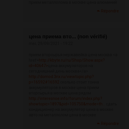
прием металлолома в москве цена алюминий
Répondre
цена приема вто... (non vérifié)
mer, 29/09/2021 - 19:22
прием вторсырья нержавейка цена москва <a
href=
http://kbyte.ru/ru/Shop/Show.aspx?
id=40647>
цена аккумуляторов на
сегодняшний день москва</a>
http://domod.3nx.ru/viewtopic.php?
p=16592#16592
сколько стоит тонна
аккумуляторов в москве цена прием
вторсырья в москве цена рядом
http://interesnoe.info/forum/index.php?
showtopic=1897&pid=105750&mode=th...
сдать
кондиционер на аккумулятор цена в москве
авто на металлолом цена в москве
Répondre