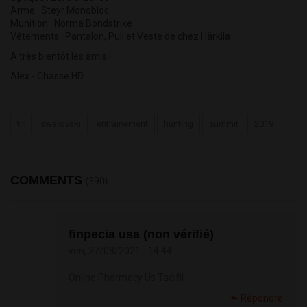
Arme : Steyr Monobloc
Munition : Norma Bondstrike
Vêtements : Pantalon, Pull et Veste de chez Härkila
A très bientôt les amis !
Alex - Chasse HD
tir
swarovski
entrainement
hunting
summit
2019
COMMENTS
(390)
finpecia usa (non vérifié)
ven, 27/08/2021 - 14:44
Online Pharmacy Us Tadifil
Répondre