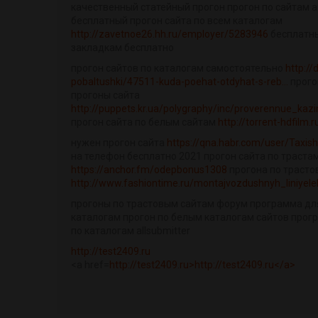
качественный статейный прогон прогон по сайтам 
бесплатный прогон сайта по всем каталогам
http://zavetnoe26.hh.ru/employer/5283946
бесплатны
закладкам бесплатно
прогон сайтов по каталогам самостоятельно
http://
pobaltushki/47511-kuda-poehat-otdyhat-s-reb...
прого
прогоны сайта
http://puppets.kr.ua/polygraphy/inc/proverennue_ka
прогон сайта по белым сайтам
http://torrent-hdfilm
нужен прогон сайта
https://qna.habr.com/user/Taxis
на телефон бесплатно 2021 прогон сайта по траста
https://anchor.fm/odepbonus1308
прогона по трасто
http://www.fashiontime.ru/montajvozdushnyh_liniyel
прогоны по трастовым сайтам форум программа для
каталогам прогон по белым каталогам сайтов прог
по каталогам allsubmitter
http://test2409.ru
<a href=
http://test2409.ru>http://test2409.ru</a>