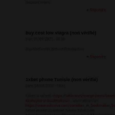
discount online
Répondre
buy cost low viagra (non vérifié)
mer, 01/09/2021 - 08:38
Buy Metformin Without Prescription
Répondre
1xbet phone Tunisie (non vérifié)
sam, 04/09/2021 - 18:41
1xbet ru <a href=
https://tablo.com/margo-jones/baseba
strategies-in-bookmakers>...
alternative</a>
https://www.autoviva.com/corridors_in_bookmaker_b
1xbet version download Tunisie 1xbet com