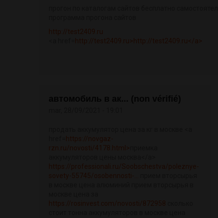
прогон по каталогам сайтов бесплатно самостояте
программа прогона сайтов
http://test2409.ru
<a href=
http://test2409.ru>http://test2409.ru</a>
автомобиль в ак... (non vérifié)
mar, 28/09/2021 - 19:01
продать аккумулятор цена за кг в москве <a
href=
https://novgaz-
rzn.ru/novosti/4178.html>
приемка
аккумуляторов цены москва</a>
https://professionali.ru/Soobschestva/poleznye-
sovety-55745/osobennosti-...
прием вторсырья
в москве цена алюминий прием вторсырья в
москве цена за
https://rosinvest.com/novosti/872958
сколько
стоит тонна аккумуляторов в москве цена