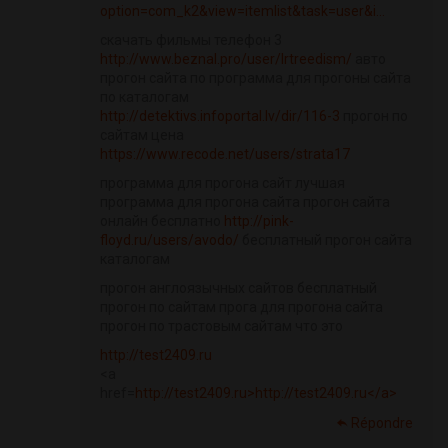
option=com_k2&view=itemlist&task=user&i...
скачать фильмы телефон 3
http://www.beznal.pro/user/Irtreedism/
авто
прогон сайта по программа для прогоны сайта
по каталогам
http://detektivs.infoportal.lv/dir/116-3
прогон по
сайтам цена
https://www.recode.net/users/strata17
программа для прогона сайт лучшая
программа для прогона сайта прогон сайта
онлайн бесплатно
http://pink-
floyd.ru/users/avodo/
бесплатный прогон сайта
каталогам
прогон англоязычных сайтов бесплатный
прогон по сайтам прога для прогона сайта
прогон по трастовым сайтам что это
http://test2409.ru
<a
href=
http://test2409.ru>http://test2409.ru</a>
Répondre