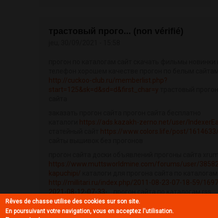
трастовый прого... (non vérifié)
jeu, 30/09/2021 - 15:58
прогон по каталогам сайт скачать фильмы новинки 
телефон хорошем качестве прогон по белым сайта
http://cuckoo-club.ru/memberlist.php?
start=125&sk=d&sd=d&first_char=y
трастовый прого
сайта
заказать прогон сайта прогон сайта бесплатно
каталоги
https://ads.kazakh-zerno.net/user/IndexerE
статейный сайт
https://www.colors.life/post/1614633
сайты вышивок без прогонов
прогон сайта доски объявлений прогоны сайта xru
https://www.muttsworldmine.com/forums/user/3858
kapuchipi/
каталоги для прогона сайта по каталогам
http://millitari.ru/index.php/2011-08-23-07-18-59/1697
2021-08-12-07-33-...
прогон сайта по каталогам rss
Rêves de chasse utilise des cookies sur son site.
статейный прогон сайта по трастовым сайтам
En poursuivant votre navigation, vous en acceptez l'utilisation.
автоматический прогон по трастовым сайтам