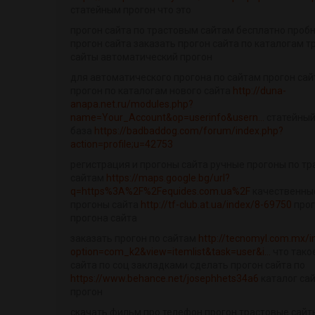
статейным прогон что это
прогон сайта по трастовым сайтам бесплатно проб
прогон сайта заказать прогон сайта по каталогам 
сайты автоматический прогон
для автоматического прогона по сайтам прогон сай
прогон по каталогам нового сайта
http://duna-
anapa.net.ru/modules.php?
name=Your_Account&op=userinfo&usern...
статейный
база
https://badbaddog.com/forum/index.php?
action=profile;u=42753
регистрация и прогоны сайта ручные прогоны по т
сайтам
https://maps.google.bg/url?
q=https%3A%2F%2Fequides.com.ua%2F
качественны
прогоны сайта
http://tf-club.at.ua/index/8-69750
про
прогона сайта
заказать прогон по сайтам
http://tecnomyl.com.mx/i
option=com_k2&view=itemlist&task=user&i...
что тако
сайта по соц закладками сделать прогон сайта по
https://www.behance.net/josephhets34a6
каталог са
прогон
скачать фильм про телефон прогон трастовые сайт