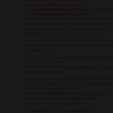
http://www.medlinks.ru/user.php?
op=userinfo&uname=Nivkipark1405
прогон сайта зач
http://www.automania.by/forum/index.php?
showtopic=9453&st=0&p=19787&
прогон по трастов
сайтам
https://www.bloglovin.com/
@810888/kak-pravi
vybrat-schetchik-vody-9390903 сайты вышивок без
прогонов
сайт прогон по каталогам прогон по автомобильны
сайтам трастовый прогон сайта заказать прогон са
каталогу статей
прогон сайта поднятие тиц прогоны по каталогам с
сервис прогона сайта с
http://worldhist.ru/club/user/20248/blog/2560/
прогон
по белым каталогам
прогон сайта по каталогам делать или нет прогон п
трастовым сайтам что это такое прогон хрумером п
трастовым сайтам
http://www.uz-
gis.in.ua/user/komNaisscume/
купит прогон сайта
http://www.cuckoo-club.ru/memberlist.php?
sk=m&sd=d&mode=searchuser&start...
статейный прогон по трастовым сайтам