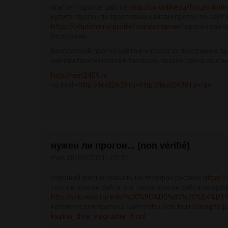
drafter1 прогон сайтов
http://cs-online.ru/forum/in
купить прогон по трастовым сайтам прогон по сайт
https://phptime.ru/profile/voinkumarver/
прогон сайт
бесплатно
бесплатный прогон сайта в каталогах программа п
сайтам прогон сайта в facebook прогон сайта по сс
http://test2409.ru
<a href=
http://test2409.ru>http://test2409.ru</a>
нужен ли прогон... (non vérifié)
mar, 28/09/2021 - 02:21
хороший фильм скачать на телефон русские
https:/
топлив прогон сайта что такое прогон сайта по пр
http://wiki.web.ru/wiki/%D0%9C%D0%B5%D0%B4%
каталоги для прогона сайта
http://csi.tsu.ru/scripts
kazino_dlya_vuigrusha_.html