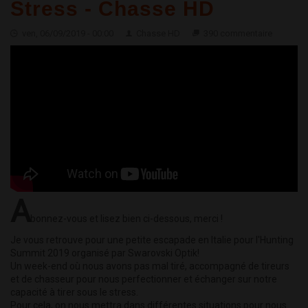
Stress - Chasse HD
ven, 06/09/2019 - 00:00
Chasse HD
390 commentaire
A
bonnez-vous et lisez bien ci-dessous, merci !
Je vous retrouve pour une petite escapade en Italie pour l'Hunting
Summit 2019 organisé par Swarovski Optik!
Un week-end où nous avons pas mal tiré, accompagné de tireurs
et de chasseur pour nous perfectionner et échanger sur notre
capacité à tirer sous le stress.
Pour cela, on nous mettra dans différentes situations pour nous