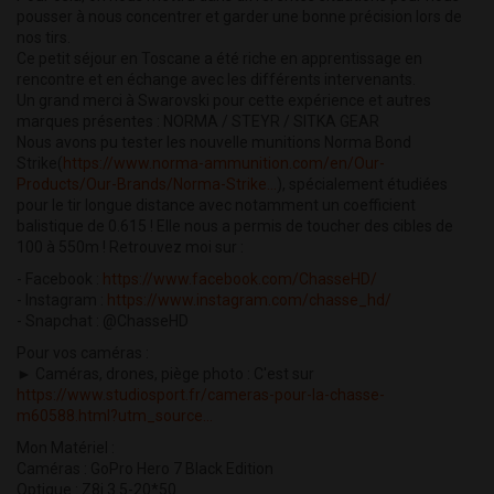
pousser à nous concentrer et garder une bonne précision lors de
nos tirs.
Ce petit séjour en Toscane a été riche en apprentissage en
rencontre et en échange avec les différents intervenants.
Un grand merci à Swarovski pour cette expérience et autres
marques présentes : NORMA / STEYR / SITKA GEAR
Nous avons pu tester les nouvelle munitions Norma Bond
Strike(
https://www.norma-ammunition.com/en/Our-
Products/Our-Brands/Norma-Strike...
), spécialement étudiées
pour le tir longue distance avec notamment un coefficient
balistique de 0.615 ! Elle nous a permis de toucher des cibles de
100 à 550m ! Retrouvez moi sur :
- Facebook :
https://www.facebook.com/ChasseHD/
- Instagram :
https://www.instagram.com/chasse_hd/
- Snapchat : @ChasseHD
Pour vos caméras :
► Caméras, drones, piège photo : C'est sur
https://www.studiosport.fr/cameras-pour-la-chasse-
m60588.html?utm_source...
Mon Matériel :
Caméras : GoPro Hero 7 Black Edition
Optique : Z8i 3.5-20*50