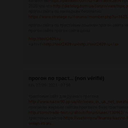
каталогам
https://pastebin.com/u/Yarnfabric2804
про
2020 что это
http://dietolog.com.ua/forum/viewtopic
прогон сайта по закладкам бесплатно
https://www.stratege.ru/forums/member.php?u=1625
прогон сайта по трастовым ссылкам прогон сайта ч
прогон сайта прогон сайта цены
http://test2409.ru
<a href=
http://test2409.ru>http://test2409.ru</a>
прогон по траст... (non vérifié)
lun, 27/09/2021 - 07:58
трастовые сайт для ручного прогона
http://www.nazar90.pp.ua/dir/news_in_ua_net_svezhie
прогон по жирным сайтам прогон по базе трастовых
http://tomotrade-test.ru/about/forum/user/130962/
п
трастовых сайтов
https://vsetemy.ru/finansy/kazino-f
onlajn-strani...