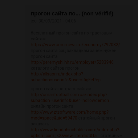
прогон сайта по... (non vérifié)
jeu, 30/09/2021 - 04:06
бесплатный прогон сайта по трастовым
сайтам
https://www.amurnews.ru/economy/292082/
прогон сайта соц закладкам зачем нужен
прогон сайта
http://peremyshl.hh.ru/employer/5283946
каталоги сайтов прогон
http://allsapr.ru/index.php?
subaction=userinfo&user=ifigFePep
прогон сайта по траст сайтам
http://umanfootball.com.ua/index.php?
subaction=userinfo&user=hollowdemon...
онлайн прогон сайта
http://www.ztsoftware.com/home.php?
mod=space&uid=59470
статейный прогон
заказать
http://www.tiendahinchables.com/index.php?
option=com_k2&view=itemlist&ta...
статейным