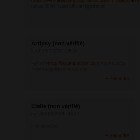
https://www.artistsandillustrators.co.uk/Moralesx/ar
bonus 5000r 1xbet official registration
Arripsy (non vérifié)
lun, 06/09/2021 - 05:26
<a href=
http://buypropeciaon.com/>is
propecia
from budgetmedica real</a>
Répondre
Cialis (non vérifié)
mer, 08/09/2021 - 16:37
cialis placebo
Répondre