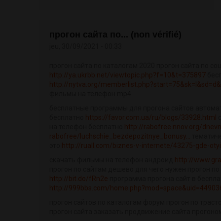
прогон сайта по... (non vérifié)
jeu, 30/09/2021 - 00:33
прогон сайта по каталогам 2020 прогон сайта по с
http://ya.ukrbb.net/viewtopic.php?f=10&t=375897
бесп
http://nytva.org/memberlist.php?start=75&sk=l&sd=d&
фильмы на телефон mp4
бесплатные программы для прогона сайтов автомат
бесплатно
https://favor.com.ua/ru/blogs/33928.html
с
на телефон бесплатно
http://rabofree.nnov.org/dnevn
rabofree/luchschie_bezdepozitnye_bonusy...
тематиче
это
http://ruall.com/biznes-v-internete/43275-gde-otyi
скачать фильмы на телефон андроид
http://www.gr
прогон по сайтам дешево для чего нужен прогон п
http://bit.do/fRn2e
программа прогона сайт в беспла
http://999bbs.com/home.php?mod=space&uid=44903
прогон сайтов по каталогам форум прогон по трас
прогон сайта заказать продвижение сайта прогоно