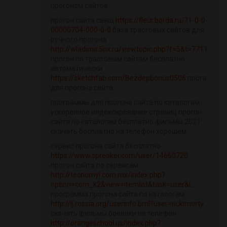
прогоном сайтов
прогон сайта свящ
https://fleur.borda.ru/?1-0-0-
00000704-000-0-0
база трастовых сайтов для
ручного прогона
http://wladimir.5nx.ru/viewtopic.php?f=5&t=7711
прогон по трастовым сайтам бесплатно
автоматически
https://sketchfab.com/Bezdepbonus0506
прога
для прогона сайта
программы для прогона сайта по каталогам
ускоренное индексирование страниц прогон
сайта по каталогам бесплатно фильмы 2021
скачать бесплатно на телефон хорошем
сервис прогона сайта бесплатно
https://www.spreaker.com/user/14660720
прогон сайта по сервисам
http://tecnomyl.com.mx/index.php?
option=com_k2&view=itemlist&task=user&i...
программа прогона сайта по каталогам
http://lj.rossia.org/userinfo.bml?user=rickimorty
скачать фильмы боевики на телефон
http://orangeschool.us/index.php?