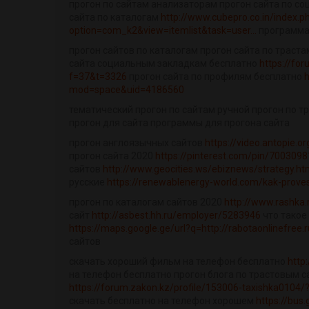
прогон по сайтам анализаторам прогон сайта по с
сайта по каталогам
http://www.cubepro.co.in/index.p
option=com_k2&view=itemlist&task=user...
программа 
прогон сайтов по каталогам прогон сайта по траст
сайта социальным закладкам бесплатно
https://for
f=37&t=3326
прогон сайта по профилям бесплатно
mod=space&uid=4186560
тематический прогон по сайтам ручной прогон по т
прогон для сайта программы для прогона сайта
прогон англоязычных сайтов
https://video.antopie.o
прогон сайта 2020
https://pinterest.com/pin/70030
сайтов
http://www.geocities.ws/ebiznews/strategy.ht
русские
https://renewablenergy-world.com/kak-provest
прогон по каталогам сайтов 2020
http://www.rashka
сайт
http://asbest.hh.ru/employer/5283946
что такое
https://maps.google.ge/url?q=http://rabotaonlinefree.r
сайтов
скачать хороший фильм на телефон бесплатно
http
на телефон бесплатно прогон блога по трастовым 
https://forum.zakon.kz/profile/153006-taxishka0104/?t
скачать бесплатно на телефон хорошем
https://bus