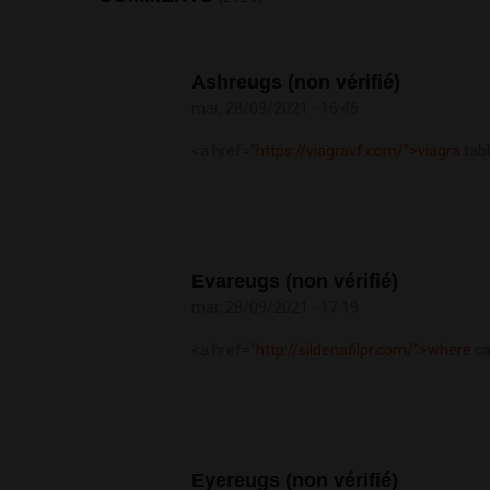
Ashreugs (non vérifié)
mar, 28/09/2021 - 16:46
<a href="
https://viagravf.com/">viagra
tabl
Evareugs (non vérifié)
mar, 28/09/2021 - 17:19
<a href="
http://sildenafilpr.com/">where
ca
Eyereugs (non vérifié)