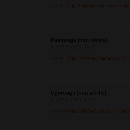
<a href="
http://buytadalafiltab.com/">best
Paulreugs (non vérifié)
mer, 29/09/2021 - 04:57
<a href="
https://ivermectinepharm.com/">
Ugoreugs (non vérifié)
mer, 29/09/2021 - 05:25
<a href="
https://sildenafilebuy.com/">gene