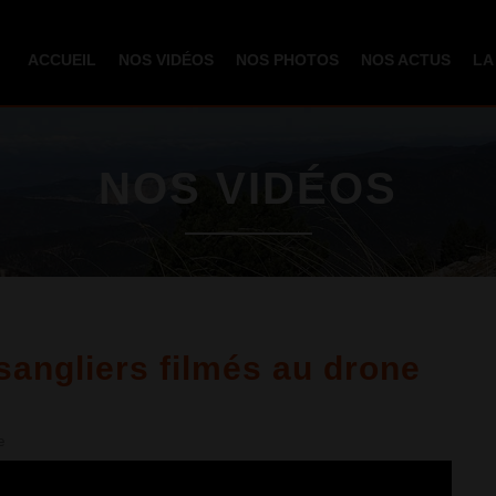
Aller au
contenu
ACCUEIL
NOS VIDÉOS
NOS PHOTOS
NOS ACTUS
LA
principal
NOS VIDÉOS
sangliers filmés au drone
e