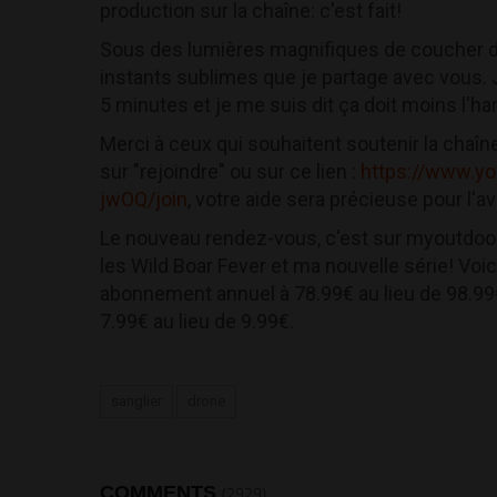
production sur la chaîne: c'est fait!
Sous des lumières magnifiques de coucher de s
instants sublimes que je partage avec vous. 
5 minutes et je me suis dit ça doit moins l'h
Merci à ceux qui souhaitent soutenir la chaîne
sur "rejoindre" ou sur ce lien :
https://www.y
jwOQ/join
, votre aide sera précieuse pour l'av
Le nouveau rendez-vous, c'est sur myoutdoo
les Wild Boar Fever et ma nouvelle série! Voi
abonnement annuel à 78.99€ au lieu de 98.9
7.99€ au lieu de 9.99€.
sanglier
drone
COMMENTS
(2929)