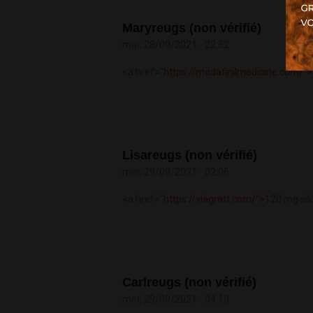
Maryreugs (non vérifié)
mar, 28/09/2021 - 22:52
<a href="
https://modafinilmedicine.com/"
Lisareugs (non vérifié)
mer, 29/09/2021 - 02:06
<a href="
https://viagratt.com/">120
mg sild
Carlreugs (non vérifié)
mer, 29/09/2021 - 04:13