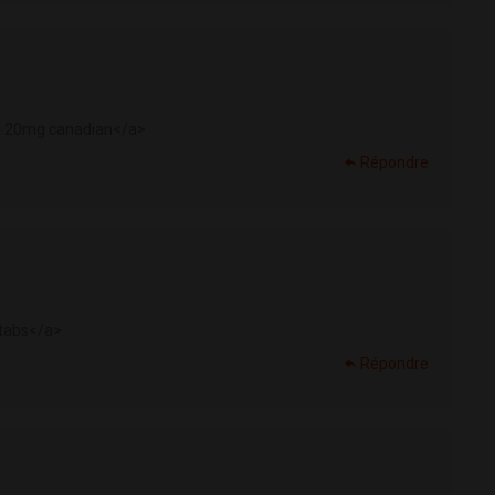
l
20mg canadian</a>
Répondre
 tabs</a>
Répondre