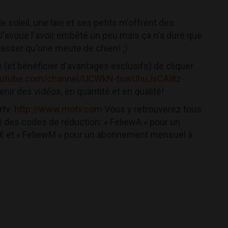
oleil, une laie et ses petits m'offrent des
J'avoue l'avoir embêté un peu mais ça n'a duré que
arasser qu'une meute de chien! ;)
 (et bénéficier d'avantages exclusifs) de cliquer
outube.com/channel/UCWkN-tswUhuJxCAl8z-
enir des vidéos, en quantité et en qualité!
rtv:
http://www.motv.com
Vous y retrouverez tous
ci des codes de réduction: « FeliewA » pour un
9€ et « FeliewM » pour un abonnement mensuel à