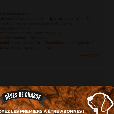
ctin
tablet price</a> <a
fil
india 20mg</a> <a href="
http://cialisany.com/">4467
where
can you buy viagra online safely</a> <a
viagra online</a> <a
nafil
canadian online pharmacy</a> <a
w
to buy tadalafil online</a> <a
mectol
uk</a> <a href="
http://tadalafilob.com/">tadalafil
20
.com/">cialis
5mg best price</a>
Répondre
omectol
order online</a>
Répondre