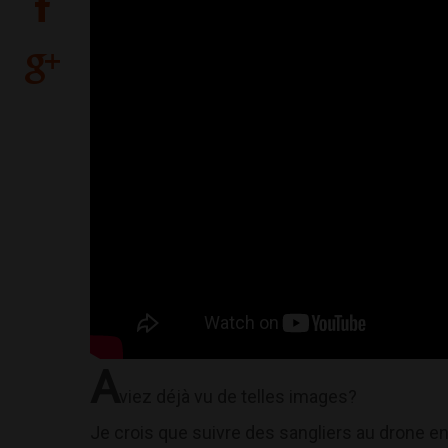
A
viez déjà vu de telles images?
Je crois que suivre des sangliers au drone en