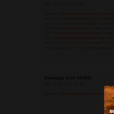
mar, 28/09/2021 - 17:55
<a href="
http://ivermectinps.com/">iverme
href="
http://tadalafilonlinebuy.com/">tadala
cialis</a> <a href="
http://viagravf.com/">
href="
http://ibuyviagra.com/">can
i order 
href="
http://sildenafilcitratenx.com/">silde
href="
http://tadalafilonlineorder.com/">ho
href="
http://ivermectinsearch.com/">stro
mg in canada</a> <a href="
http://cialissup
Kiareugs (non vérifié)
mar, 28/09/2021 - 20:14
<a href="
http://ivermectinworx.com/">str