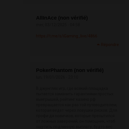
AllInAce (non vérifié)
mer, 03/12/2025 - 04:58
https://t.me/s/iGaming_live/4866
Répondre
PokerPhantom (non vérifié)
lun, 19/01/2026 - 23:10
В джунглях игр, где всякий площадка
пытается заманить гарантиями простых
выигрышей, рейтинг казино рф
превращается как раз той путеводителем,
которая ведет через ловушки рисков. Для
профи да новичков, которые пресытился
от ложных заверений, он помощник, чтоб
ощутить подлинную выплату, будто вес