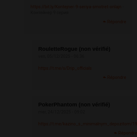
https://bit.ly/Kontejner-9-seriya-smotret-onlajn
-
Контейнер 9 серия
Répondre
RouletteRogue (non vérifié)
ven, 05/12/2025 - 06:36
https://t.me/s/Drip_officials
Répondre
PokerPhantom (non vérifié)
mer, 24/12/2025 - 09:02
https://t.me/kazino_s_minimalnym_depozitom/1
Répondr