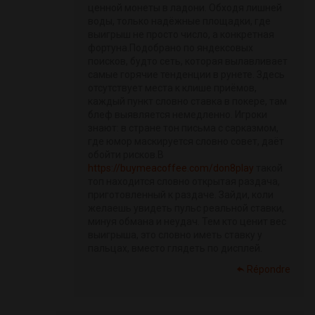
ценной монеты в ладони. Обходя лишней
воды, только надёжные площадки, где
выигрыш не просто число, а конкретная
фортуна.Подобрано по яндексовых
поисков, будто сеть, которая вылавливает
самые горячие тенденции в рунете. Здесь
отсутствует места к клише приёмов,
каждый пункт словно ставка в покере, там
блеф выявляется немедленно. Игроки
знают: в стране тон письма с сарказмом,
где юмор маскируется словно совет, даёт
обойти рисков.В
https://buymeacoffee.com/don8play
такой
топ находится словно открытая раздача,
приготовленный к раздаче. Зайди, коли
желаешь увидеть пульс реальной ставки,
минуя обмана и неудач. Тем кто ценит вес
выигрыша, это словно иметь ставку у
пальцах, вместо глядеть по дисплей.
Répondre