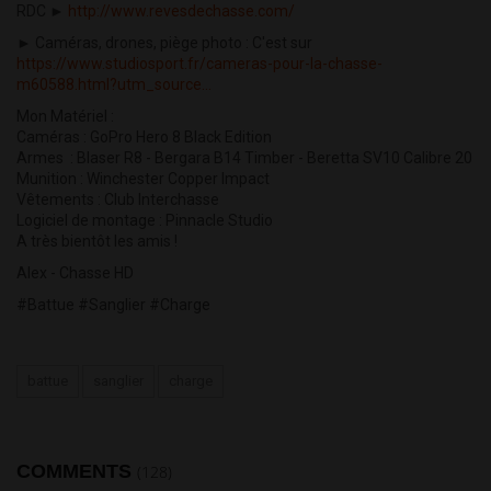
RDC ►
http://www.revesdechasse.com/
► Caméras, drones, piège photo : C'est sur
https://www.studiosport.fr/cameras-pour-la-chasse-
m60588.html?utm_source...
Mon Matériel :
Caméras : GoPro Hero 8 Black Edition
Armes : Blaser R8 - Bergara B14 Timber - Beretta SV10 Calibre 20
Munition : Winchester Copper Impact
Vêtements : Club Interchasse
Logiciel de montage : Pinnacle Studio
A très bientôt les amis !
Alex - Chasse HD
#Battue #Sanglier #Charge
battue
sanglier
charge
COMMENTS
(128)