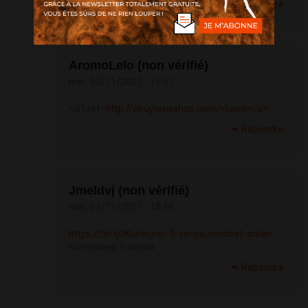
Répondre
AromoLelo (non vérifié)
mer, 03/11/2021 - 16:11
<a href=
http://abuylasixshop.com/>Lasix</a>
Répondre
Jmeldvj (non vérifié)
mer, 03/11/2021 - 18:16
https://bit.ly/Kontejner-9-seriya-smotret-onlajn
-
Контейнер 9 серия
Répondre