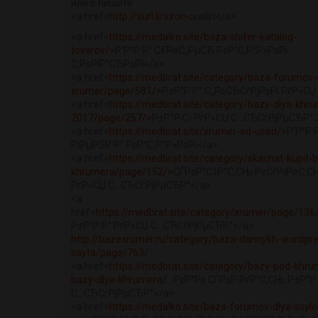
или в пишите
<a href=
http://surl.li/vzoi>
скайп</a>
<a href=
https://medalko.site/baza-shifer-katalog-
tovarov/>
Р‘Р°Р·Р° С€РёС„РµСЂ РєР°С‚Р°Р»РѕРі
С‚РѕРІР°СЂРѕРІ</a>
<a href=
https://medbrat.site/category/baza-forumov-
xrumer/page/581/>
Р±Р°Р·Р° С„РѕСЂСѓРјРѕРІ РґР»СЏ
<a href=
https://medbrat.site/category/bazy-dlya-khr
2017/page/257/>
Р±Р°Р·С‹ РґР»СЏ С…СЂСѓРјРµСЂР° 
<a href=
https://medbrat.site/xrumer-ed-used/>
Р‘Р°Р·
РїРµРЅР·Р° РєР°С‚Р°Р»РѕРі</a>
<a href=
https://medbrat.site/category/skachat-kupit-
khrumera/page/152/>
СЃРєР°С‡Р°С‚СЊ РєСѓРїРёС‚СЊ
РґР»СЏ С…СЂСѓРјРµСЂР°</a>
<a
href=
https://medbrat.site/category/xrumer/page/13
Р±Р°Р·Р° РґР»СЏ С…СЂСѓРјРµСЂР°</a>
http://bazexrumer.ru/category/baza-dannykh-wordpre
sayta/page/763/
<a href=
https://medbrat.site/category/bazy-pod-khru
bazy-dlya-khrumera/...
РєР°Рє СЃРѕР·РґР°С‚СЊ Р±Р°Р
С…СЂСѓРјРµСЂР°</a>
<a href=
https://medalko.site/baza-forumov-dlya-ssylo