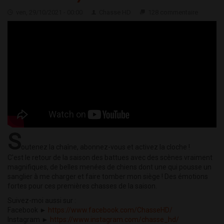
ven, 29/10/2021 - 00:00
Chasse HD
128 commentaire
S
outenez la chaîne, abonnez-vous et activez la cloche !
C'est le retour de la saison des battues avec des scènes vraiment
magnifiques, de belles menées de chiens dont une qui pousse un
sanglier à me charger et faire tomber mon siège ! Des émotions
fortes pour ces premières chasses de la saison.
Suivez-moi aussi sur :
Facebook ►
https://www.facebook.com/ChasseHD/
Instagram ►
https://www.instagram.com/chasse_hd/