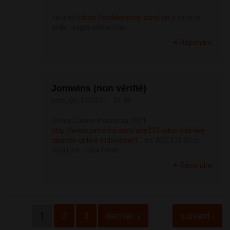
<a href=
https://asildenshop.com/>is
it safe to
order viagra online</a>
Répondre
Jomwins (non vérifié)
sam, 06/11/2021 - 21:36
Online Casino Indonesia 2021
http://www.jomwins.com/ace333-situs-judi-live-
casinos-online-indonesia/f...
on: ACE333 Situs
Judi Live - Click here!
Répondre
Pages
1
2
3
dernier »
suivant ›