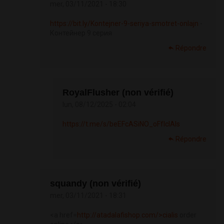
mer, 03/11/2021 - 18:30
https://bit.ly/Kontejner-9-seriya-smotret-onlajn
-
Контейнер 9 серия
Répondre
RoyalFlusher (non vérifié)
lun, 08/12/2025 - 02:04
https://t.me/s/beEFcASiNO_oFfIcIAls
Répondre
squandy (non vérifié)
mer, 03/11/2021 - 18:31
<a href=
http://atadalafishop.com/>cialis
order