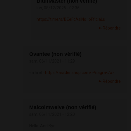
BluffMaster (non vérifié)
lun, 08/12/2025 - 02:36
https://t.me/s/BEeFcAsiNo_oFfIcIaLs
Répondre
Ovantee (non vérifié)
sam, 06/11/2021 - 11:29
<a href=
https://asildenshop.com/>Viagra</a>
Répondre
Malcolmwelve (non vérifié)
sam, 06/11/2021 - 12:20
Hello. And Bye.