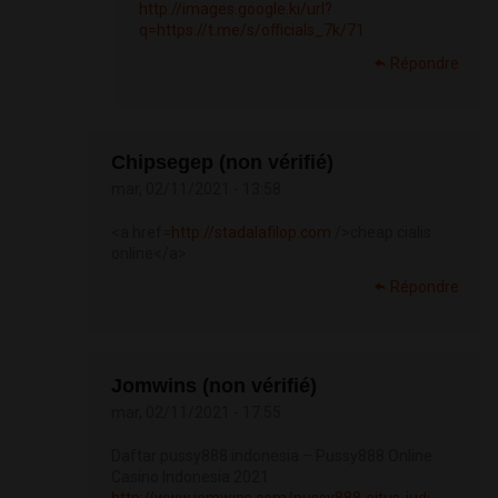
http://images.google.ki/url?
q=https://t.me/s/officials_7k/71
Répondre
Chipsegep (non vérifié)
mar, 02/11/2021 - 13:58
<a href=
http://stadalafilop.com
/>cheap cialis
online</a>
Répondre
Jomwins (non vérifié)
mar, 02/11/2021 - 17:55
Daftar pussy888 indonesia – Pussy888 Online
Casino Indonesia 2021