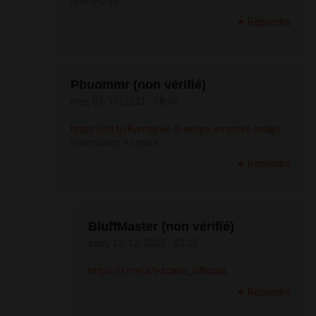
online</a>
Répondre
Pbuommr (non vérifié)
mer, 03/11/2021 - 18:40
https://bit.ly/Kontejner-9-seriya-smotret-onlajn
-
Контейнер 9 серия
Répondre
BluffMaster (non vérifié)
sam, 13/12/2025 - 22:25
https://t.me/s/ezcash_officials
Répondre