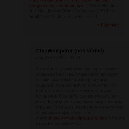
http://www.jomwins.com/pussy888-situs-judi-
slot-games-online-terpercaya-...
{PUSSY888 Situs
Judi Slot - {Kasino Online Terpercaya 2021 |Click
here|More info|Show more}{!|...|>>>|!..}
Répondre
ChipWhisperer (non vérifié)
mer, 28/01/2026 - 21:59
Хотите знать, кому можно доверять в мире
онлайн-казино? Наш справочник проводит
независимую экспертизу: проверяем
лицензии, процесс выплат и качество игр.
Рейтинги объективны — мы не торгуем
позициями. Принципы оценки открыты для
всех. Подойдёт как новичкам, так и опытным
игрокам. Следим за изменениями и регулярно
обновляем информацию. <a
href=”
https://www.don8play.ru/ratings/
”>Узнать
о рейтингах казино</a>