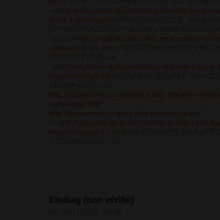
na/>
Р‘Р°Р·Р° С„РѕСЂСѓРјРѕРІ РґР»СЏ СЃСЃС‹Р»РѕРє 
<a href=
https://medalko.site/baza-dannykh-wordpress-
on-ne-kopiruetsya/>
Р‘Р°Р·Р° РґР°РЅРЅС‹С… wordpres
СЃР°Р№С‚Р° РµСЃР»Рё РѕРЅ РЅРµ РєРѕРїРёСЂСѓРµС
<a href=
https://medalko.site/r-link-store-russkiy-sayt-
russkom/>R
link store СЂСѓСЃСЃРєРёР№ СЃР°Р№С‚ Р
СЂСѓСЃСЃРєРѕРј</a>
<a href=
https://medalko.site/category/prodam-baza-d
khrumera/page/68/>
РїСЂРѕРґР°Рј Р±Р°Р·Р° РґР»СЏ 
СЂСѓРјРµСЂР°</a>
http://bazexrumer.ru/category/baza-dannykh-wordpre
sayta/page/808/
http://bazexrumer.ru/baza-dlya-khrumera-kupit/
<a href=
https://medbrat.site/tag/kak-sozdat-bazu-dly
khrumera/page/11/>
РєР°Рє СЃРѕР·РґР°С‚СЊ Р±Р°Р·
С…СЂСѓРјРµСЂР°</a>
Elodiag (non vérifié)
jeu, 04/11/2021 - 16:49