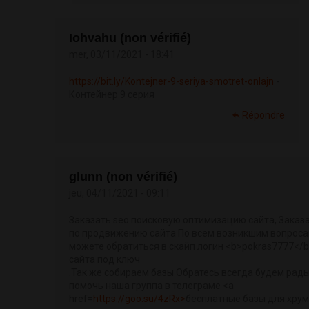
Iohvahu (non vérifié)
mer, 03/11/2021 - 18:41
https://bit.ly/Kontejner-9-seriya-smotret-onlajn
-
Контейнер 9 серия
Répondre
glunn (non vérifié)
jeu, 04/11/2021 - 09:11
Заказать seo поисковую оптимизацию сайта, Заказа
по продвижению сайта По всем возникшим вопрос
можете обратиться в скайп логин <b>pokras7777</
сайта под ключ
.Так же собираем базы Обратесь всегда будем рад
помочь наша группа в телеграме <a
href=
https://goo.su/4zRx>
бесплатные базы для хру