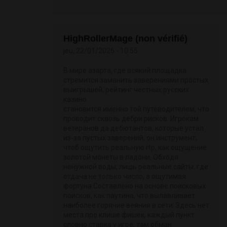
HighRollerMage (non vérifié)
jeu, 22/01/2026 - 10:55
В мире азарта, где всякий площадка
стремится заманить заверениями простых
выигрышей, рейтинг честных русских
казино
становится именно той путеводителем, что
проводит сквозь дебри рисков. Игрокам
ветеранов да дебютантов, которые устал
из-за пустых заверений, он инструмент,
чтоб ощутить реальную rtp, как ощущение
золотой монеты в ладони. Обходя
ненужной воды, лишь реальные сайты, где
отдача не только число, а ощутимая
фортуна.Составлено на основе поисковых
поисков, как паутина, что вылавливает
наиболее горячие веяния в сети. Здесь нет
места про клише фишек, каждый пункт
словно ставка у игре, там обман