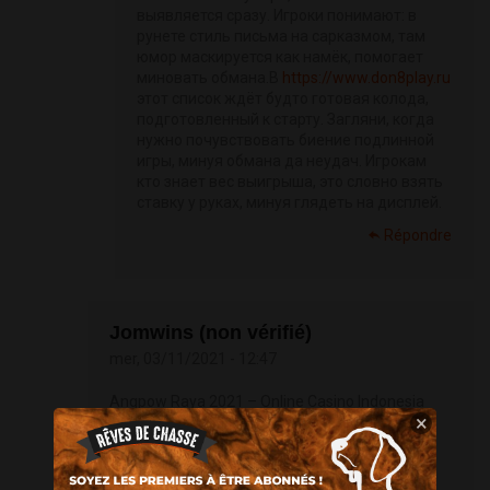
выявляется сразу. Игроки понимают: в
рунете стиль письма на сарказмом, там
юмор маскируется как намёк, помогает
миновать обмана.В
https://www.don8play.ru
этот список ждёт будто готовая колода,
подготовленный к старту. Загляни, когда
нужно почувствовать биение подлинной
игры, минуя обмана да неудач. Игрокам
кто знает вес выигрыша, это словно взять
ставку у руках, минуя глядеть на дисплей.
Répondre
Jomwins (non vérifié)
mer, 03/11/2021 - 12:47
Angpow Raya 2021 – Online Casino Indonesia
×
2021
http://www.jomwins.com/situs-judi-
sportsbook-terpercaya-indonesia-2020/#...
Not
Found - Click here...