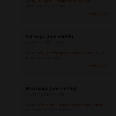
[url=
https://genericviagra.quest/]viagra
pharmacy australia[/url]
Répondre
Ivyreugs (non vérifié)
jeu, 11/11/2021 - 10:49
<a href="
https://cheapcialis.online/">how
to get
cialis in australia</a>
Répondre
Nickreugs (non vérifié)
jeu, 11/11/2021 - 11:38
<a href="
http://internetpharmacy.online/">best
rated canadian pharmacy</a>