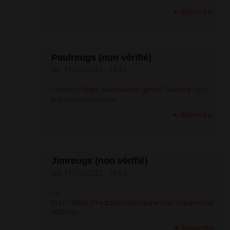
Répondre
Paulreugs (non vérifié)
jeu, 11/11/2021 - 15:45
<a href="
https://ivermectin.gen.in/">where
can i
buy stromectol</a>
Répondre
Jimreugs (non vérifié)
jeu, 11/11/2021 - 16:52
<a
href="
https://hydroxychloroquine.live/">quineprox
900</a>
Répondre