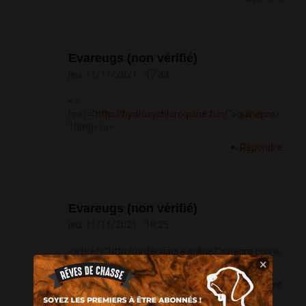
Evareugs (non vérifié)
jeu, 11/11/2021 - 17:33
<a
href="
http://hydroxychloroquine.fun/">quineprox
10mg</a>
Répondre
Evareugs (non vérifié)
jeu, 11/11/2021 - 18:25
<a href="
http://orderviagra.online/">viagra
online
×
over the counter</a>
Répondre