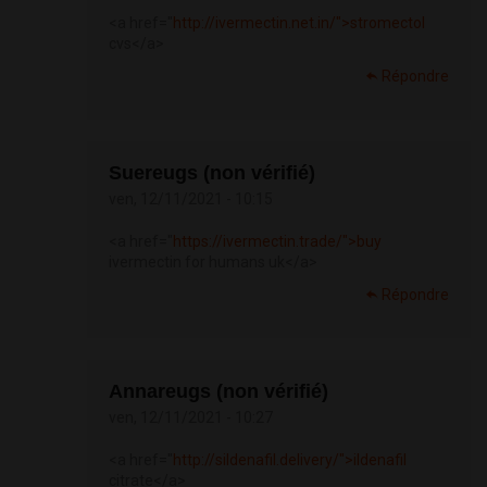
<a href="
http://ivermectin.net.in/">stromectol
cvs</a>
Répondre
Suereugs (non vérifié)
ven, 12/11/2021 - 10:15
<a href="
https://ivermectin.trade/">buy
ivermectin for humans uk</a>
Répondre
Annareugs (non vérifié)
ven, 12/11/2021 - 10:27
<a href="
http://sildenafil.delivery/">ildenafil
citrate</a>