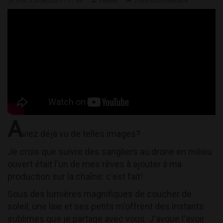
mer, 25/08/2021 - 17:44
Feliew
2928 commentaire
A
viez déjà vu de telles images?
Je crois que suivre des sangliers au drone en milieu
ouvert était l'un de mes rêves à ajouter à ma
production sur la chaîne: c'est fait!
Sous des lumières magnifiques de coucher de
soleil, une laie et ses petits m'offrent des instants
sublimes que je partage avec vous. J'avoue l'avoir