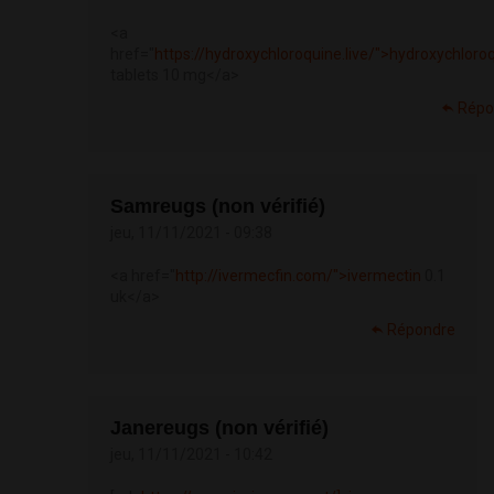
<a
href="
https://hydroxychloroquine.live/">hydroxychloro
tablets 10 mg</a>
Répo
Samreugs (non vérifié)
jeu, 11/11/2021 - 09:38
<a href="
http://ivermecfin.com/">ivermectin
0.1
uk</a>
Répondre
Janereugs (non vérifié)
jeu, 11/11/2021 - 10:42