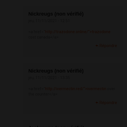
Nickreugs (non vérifié)
jeu, 11/11/2021 - 12:51
<a href="
http://trazodone.online/">trazodone
cost canada</a>
Répondre
Nickreugs (non vérifié)
jeu, 11/11/2021 - 13:35
<a href="
http://ivermectin.red/">ivermectin
over
the counter</a>
Répondre