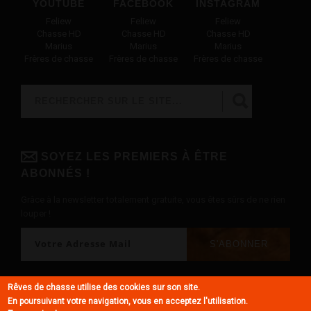
YOUTUBE
FACEBOOK
INSTAGRAM
Feliew
Feliew
Feliew
Chasse HD
Chasse HD
Chasse HD
Marius
Marius
Marius
Frères de chasse
Frères de chasse
Frères de chasse
Rechercher
FORMULAIRE DE RECHERCHE
SOYEZ LES PREMIERS À ÊTRE
ABONNÉS !
Grâce à la newsletter totalement gratuite, vous êtes sûrs de ne rien
louper !
Rêves de chasse utilise des cookies sur son site.
En poursuivant votre navigation, vous en acceptez l'utilisation.
© Rêves de chasse 2018 - Tous droits réservés -
Mentions légales