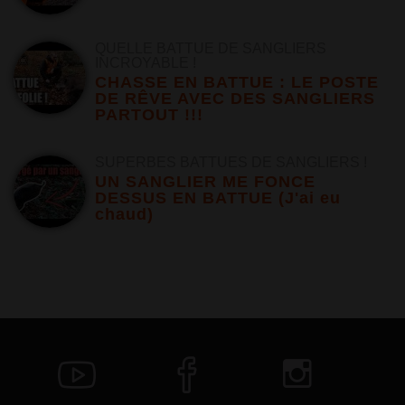
QUELLE BATTUE DE SANGLIERS
INCROYABLE !
CHASSE EN BATTUE : LE POSTE
DE RÊVE AVEC DES SANGLIERS
PARTOUT !!!
SUPERBES BATTUES DE SANGLIERS !
UN SANGLIER ME FONCE
DESSUS EN BATTUE (J'ai eu
chaud)