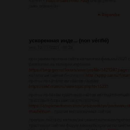
<a href="
https://cialis.how/">buy
cheap generic
cialis online</a>
Répondre
ускоренная инде... (non vérifié)
ven, 12/11/2021 - 00:28
программа прогона сайта каталогам фильмы 2021 
бесплатно на телефон хорошем
https://torgi.gov.ru/forum/user/profile/1421247.page
п
каталогам сайтов бесплатно
http://kppg-sar.ru/for
прогон по каталогам сайтов самому
https://rekforum.ru/viewtopic.php?t=15231
прогон по базам трастовых сайтов автоматический 
трастовые базы сайтов для прогона
https://otopleniedomov.com/proizvodstvo/pochemu-st
mashinnoe-...
прогон англоязычных сайтов
прогоне сайта по каталогам самостоятельно прогон
трастовым сайтам форум заказать прогон по сайта