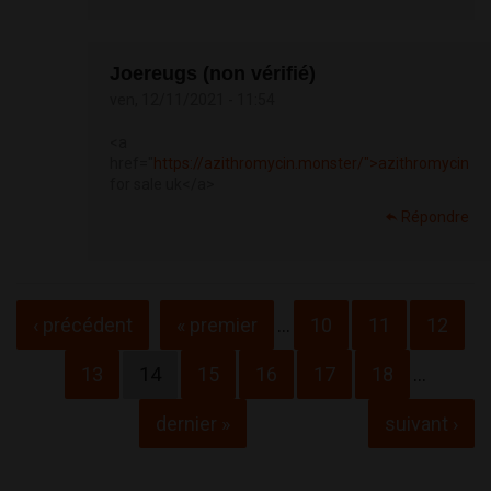
Joereugs (non vérifié)
ven, 12/11/2021 - 11:54
<a
href="
https://azithromycin.monster/">azithromycin
for sale uk</a>
Répondre
Pages
‹ précédent
« premier
…
10
11
12
13
14
15
16
17
18
…
dernier »
suivant ›