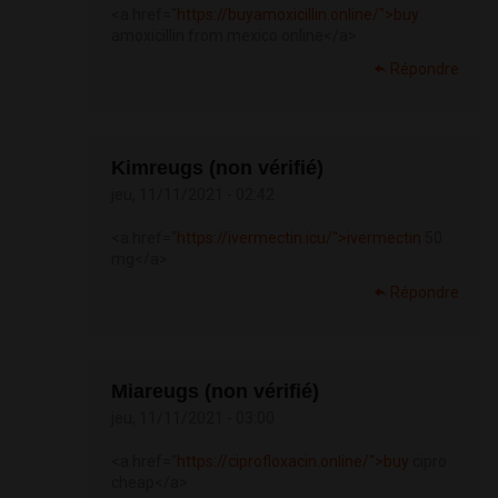
<a href="
https://buyamoxicillin.online/">buy
amoxicillin from mexico online</a>
Répondre
Kimreugs (non vérifié)
jeu, 11/11/2021 - 02:42
<a href="
https://ivermectin.icu/">ivermectin
50
mg</a>
Répondre
Miareugs (non vérifié)
jeu, 11/11/2021 - 03:00
<a href="
https://ciprofloxacin.online/">buy
cipro
cheap</a>