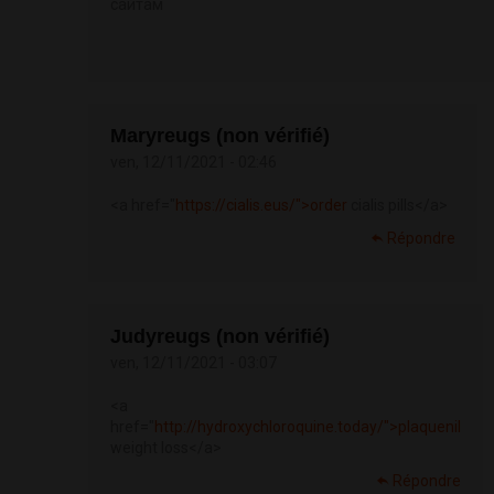
сайтам
Maryreugs (non vérifié)
ven, 12/11/2021 - 02:46
<a href="
https://cialis.eus/">order
cialis pills</a>
Répondre
Judyreugs (non vérifié)
ven, 12/11/2021 - 03:07
<a
href="
http://hydroxychloroquine.today/">plaquenil
weight loss</a>
Répondre