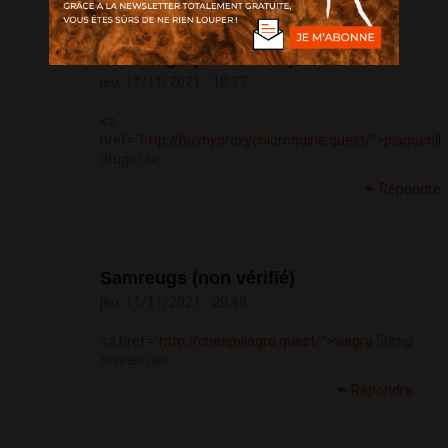
Nickreugs (non vérifié)
jeu, 11/11/2021 - 18:27
<a
href="
http://buyhydroxychloroquine.quest/">plaquenil
drug</a>
Répondre
Samreugs (non vérifié)
jeu, 11/11/2021 - 20:49
<a href="
http://cheapviagra.quest/">viagra
50mg
online</a>
Répondre