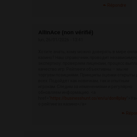
Répondre
AllInAce (non vérifié)
lun, 26/01/2026 - 13:41
Хотите знать, кому можно доверять в мире онла
казино? Наш справочник проводит независиму
экспертизу: проверяем лицензии, процесс выпл
качество игр. Рейтинги объективны — мы не
торгуем позициями. Принципы оценки открыты 
всех. Подойдёт как новичкам, так и опытным
игрокам. Следим за изменениями и регулярно
обновляем информацию. <a
href=”
https://businesshunt.co/en/u/don8play
”>Уз
о рейтингах казино</a>
Répo