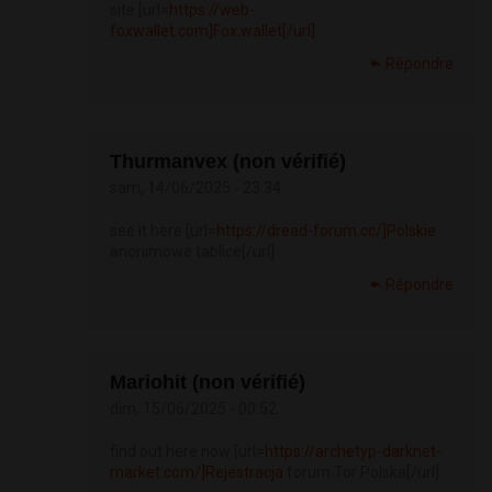
site [url=
https://web-
foxwallet.com]Fox.wallet[/url]
Répondre
Thurmanvex (non vérifié)
sam, 14/06/2025 - 23:34
see it here [url=
https://dread-forum.cc/]Polskie
anonimowe tablice[/url]
Répondre
Mariohit (non vérifié)
dim, 15/06/2025 - 00:52
find out here now [url=
https://archetyp-darknet-
market.com/]Rejestracja
forum Tor Polska[/url]