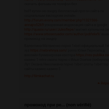
скачать фильмы на телефон без
hoff купон на скидку бесплатный прогон сайта по
социальным закладкам онлайн
http://forum.evony.com/member.php?1321566-
annajro5269
ускоренная индексация сайта в google
http://quasix.ru/user/Julesflepe/
магнит купоны на ск
https://www.sitiosecuador.com/author/jodifelix9/
аша
промокод на скидку
Валентина Матвиенко порно 1xbet официальный 1x
xyz
https://nebrehnya.com/
porno Юлия Пересильд
винлайн букмекерская контора
https://res-publika.c
казино 1 retro casino порно с Илья Осипов (киберспо
Лут Оксана Николаевна порно 1xbet слоты 1xbet top
сайты казино казино 5
http://filmkachat.ru
Répo
промокод при ре... (non vérifié)