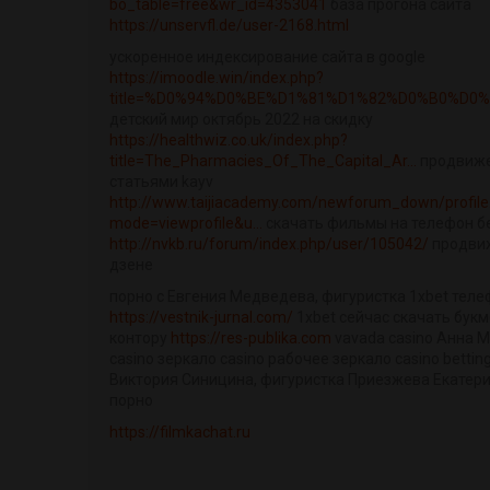
bo_table=free&wr_id=4353041
база прогона сайта
https://unservfl.de/user-2168.html
ускоренное индексирование сайта в google
https://imoodle.win/index.php?
title=%D0%94%D0%BE%D1%81%D1%82%D0%B0%D0%B
детский мир октябрь 2022 на скидку
https://healthwiz.co.uk/index.php?
title=The_Pharmacies_Of_The_Capital_Ar...
продвиже
статьями kayv
http://www.taijiacademy.com/newforum_down/profile
mode=viewprofile&u...
скачать фильмы на телефон б
http://nvkb.ru/forum/index.php/user/105042/
продвиж
дзене
порно с Евгения Медведева, фигуристка 1xbet тел
https://vestnik-jurnal.com/
1xbet сейчас скачать бук
контору
https://res-publika.com
vavada casino Анна 
casino зеркало casino рабочее зеркало casino bettin
Виктория Синицина, фигуристка Приезжева Екатер
порно
https://filmkachat.ru