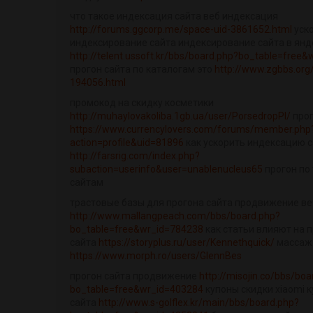
что такое индексация сайта веб индексация
http://forums.ggcorp.me/space-uid-3861652.html
уск
индексирование сайта индексирование сайта в янд
http://telent.ussoft.kr/bbs/board.php?bo_table=free
прогон сайта по каталогам это
http://www.zgbbs.org
194056.html
промокод на скидку косметики
http://muhaylovakoliba.1gb.ua/user/PorsedropPl/
прог
https://www.currencylovers.com/forums/member.php
action=profile&uid=81896
как ускорить индексацию 
http://farsrig.com/index.php?
subaction=userinfo&user=unablenucleus65
прогон по
сайтам
трастовые базы для прогона сайта продвижение в
http://www.mallangpeach.com/bbs/board.php?
bo_table=free&wr_id=784238
как статьи влияют на
сайта
https://storyplus.ru/user/Kennethquick/
массаж 
https://www.morph.ro/users/GlennBes
прогон сайта продвижение
http://misojin.co/bbs/boa
bo_table=free&wr_id=403284
купоны скидки xiaomi к
сайта
http://www.s-golflex.kr/main/bbs/board.php?