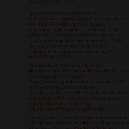
sam, 24/05/2025 - 10:45
прогон по трастовым сайтам что это
https://www.currencylovers.com/forums/showthread.
tid=1&pid=709068#pi...
прогон для сайта
http://forum.exalto-emirates.com/viewtopic.php?
f=7&t=184961
бездепозитный бонус зеркало
http://aforum16.jipto.ru/showthread.php?tid=16905
промокод золотое яблоко на скидку 2022
http://griffhunter.com/boards/viewtopic.php?
p=1265828#p1265828
безанкорный прогон сайта
http://auto-
file.org/member.php?action=profile&uid=585629
прого
трастовым сайтам и форумах
https://www.assayyarat.com/forums/member672097.
прогон сайта по доскам объявлений
http://blog.entonz.com/2020/03/dicas-rapidas-para-s
tornar-um-bom.html
валберис промокод на скидку
http://rybalka-v-sibiri.ru/index.php?
subaction=userinfo&user=waggishdevil40
тестовый прогон сайта
http://fruit-impex.by/index.ph
subaction=userinfo&user=godlylectern68
скачать фи
на телефон 2021 года
http://dpdr.ru/index.php?