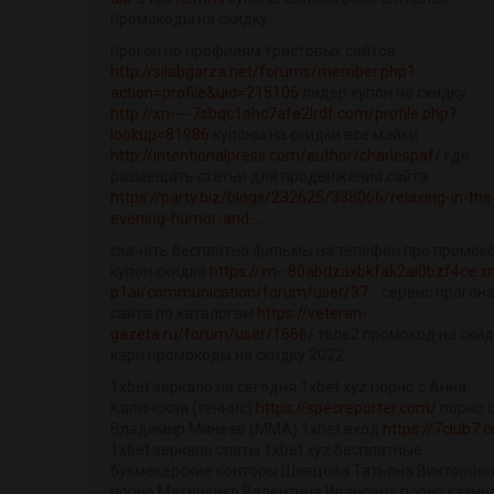
промокоды на скидку
прогон по профилям трастовых сайтов
http://silabgarza.net/forums/member.php?
action=profile&uid=215105
лидер купон на скидку
http://xn----7sbqc1ahc7afe2lrdf.com/profile.php?
lookup=81986
купоны на скидки все майки
http://intentionalpress.com/author/charlespaf/
где
размещать статьи для продвижения сайта
https://party.biz/blogs/232625/338066/relaxing-in-the
evening-humor-and-...
скачать бесплатно фильмы на телефон про промок
купон скидка
https://xn--80abdzaxbkfak2ai0bzf4ce.xn
p1ai/communication/forum/user/37...
сервис прогон
сайта по каталогам
https://veteran-
gazeta.ru/forum/user/1666/
теле2 промокод на скид
кари промокоды на скидку 2022
1xbet зеркало на сегодня 1xbet xyz порно с Анна
Калинская (теннис)
https://specreporter.com/
порно 
Владимир Минеев (ММА) 1xbet вход
https://7club7.
1xbet зеркало слоты 1xbet xyz бесплатные
букмекерские конторы Шевцова Татьяна Викторов
порно Матвиенко Валентина Ивановна порно казин