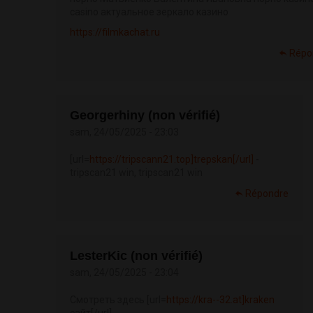
casino актуальное зеркало казино
https://filmkachat.ru
Répo
Georgerhiny (non vérifié)
sam, 24/05/2025 - 23:03
[url=
https://tripscann21.top]trepskan[/url]
-
tripscan21 win, tripscan21 win
Répondre
LesterKic (non vérifié)
sam, 24/05/2025 - 23:04
Смотреть здесь [url=
https://kra--32.at]kraken