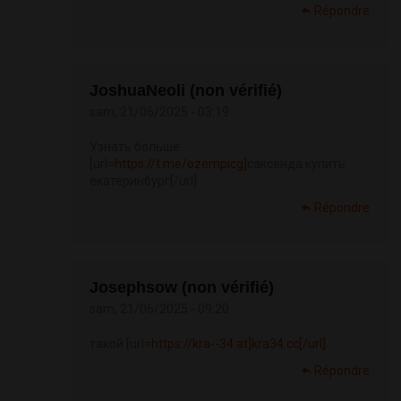
Répondre
JoshuaNeoli (non vérifié)
sam, 21/06/2025 - 03:19
Узнать больше
[url=
https://t.me/ozempicg]
саксенда купить
екатеринбург[/url]
Répondre
Josephsow (non vérifié)
sam, 21/06/2025 - 09:20
такой [url=
https://kra--34.at]kra34.cc[/url]
Répondre