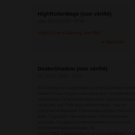
HighRollerMage (non vérifié)
sam, 06/12/2025 - 00:40
https://t.me/s/iGaming_live/4867
Répondre
DealerShadow (non vérifié)
lun, 26/01/2026 - 14:51
Хотите знать, кому можно доверять в мире онла
казино? Наш справочник проводит независиму
экспертизу: проверяем лицензии, процесс выпл
качество игр. Рейтинги объективны — мы не
торгуем позициями. Принципы оценки открыты 
всех. Подойдёт как новичкам, так и опытным
игрокам. Следим за изменениями и регулярно
обновляем информацию. <a
href=”
https://businesshunt.co/en/u/don8play
”>Уз