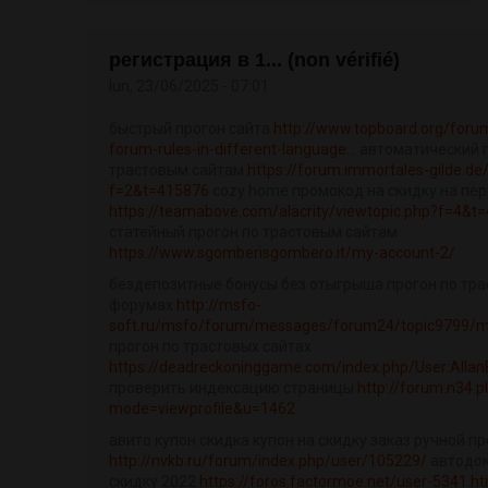
регистрация в 1... (non vérifié)
lun, 23/06/2025 - 07:01
быстрый прогон сайта
http://www.topboard.org/foru
forum-rules-in-different-language...
автоматический п
трастовым сайтам
https://forum.immortales-gilde.de
f=2&t=415876
cozy home промокод на скидку на пе
https://teamabove.com/alacrity/viewtopic.php?f=4&t
статейный прогон по трастовым сайтам
https://www.sgomberisgombero.it/my-account-2/
бездепозитные бонусы без отыгрыша прогон по тра
форумах
http://msfo-
soft.ru/msfo/forum/messages/forum24/topic9799/m
прогон по трастовых сайтах
https://deadreckoninggame.com/index.php/User:Alla
проверить индексацию страницы
http://forum.n34.pl
mode=viewprofile&u=1462
авито купон скидка купон на скидку заказ ручной пр
http://nvkb.ru/forum/index.php/user/105229/
автодок
скидку 2022
https://foros.factormoe.net/user-5341.ht