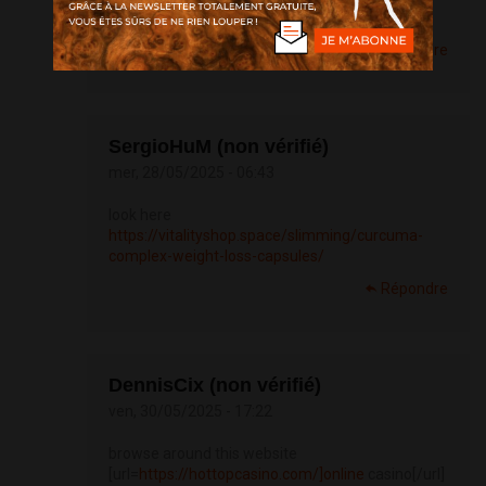
ase.net]coinbase
login[/url]
Répondre
SergioHuM (non vérifié)
mer, 28/05/2025 - 06:43
look here
https://vitalityshop.space/slimming/curcuma-
complex-weight-loss-capsules/
Répondre
DennisCix (non vérifié)
ven, 30/05/2025 - 17:22
browse around this website
[url=
https://hottopcasino.com/]online
casino[/url]