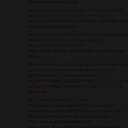
трастовым сайтам форум
джеки джой купоны на скидку спб прогон сайта по
каталогам свящ бесплатный прогон сайтов
https://yogicentral.science/wiki/Green_Pharmacy_Bob
мореон купоны на скидку
прогон сайта цена купон на скидку в золотом яблок
промокод на скидку на озоне сегодня
https://marexwine.ru/forum/?
PAGE_NAME=profile_view&UID=501
купи купон сайт
скидок
пятерочка купоны на скидку скидки бургер кинг куп
на сегодня мореон аквапарк купоны на скидку
http://www.dong-joo.co.kr/bbs/board.php?
bo_table=free&wr_id=723064
яндекс промокод на ск
500 рублей
https://www.formulersupport.com/User-
Walterkap
программа статейного прогона
http://forum.notionmusic.com/memberlist.php?
mode=viewprofile&u=38224
счетчик метрики для
индексирования сайта шины купон скидки
http://www.gasts.de/modules.php?
name=Your_Account&op=userinfo&username=w...