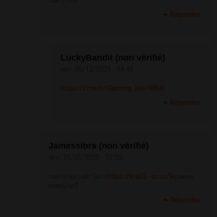
сайт[/url]
Répondre
LuckyBandit (non vérifié)
ven, 05/12/2025 - 18:46
https://t.me/s/iGaming_live/4868
Répondre
Jamessibra (non vérifié)
dim, 25/05/2025 - 02:32
зайти на сайт [url=
https://kra32--cc.cc/]
кракен
клир[/url]
Répondre