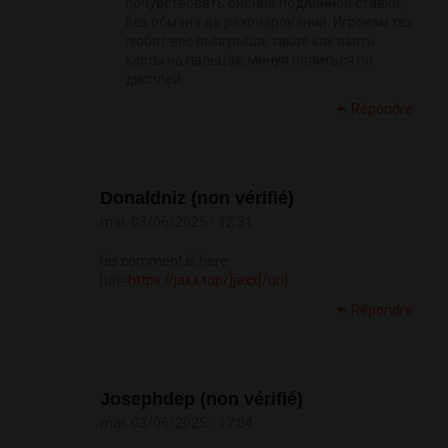
почувствовать биение подлинной ставки,
без обмана да разочарований. Игрокам тех
любит вес выигрыша, такое как взять
карты на пальцах, минуя пялиться по
дисплей.
Répondre
Donaldniz (non vérifié)
mar, 03/06/2025 - 12:31
his comment is here
[url=
https://jaxx.top/]jaxx[/url]
Répondre
Josephdep (non vérifié)
mar, 03/06/2025 - 17:04