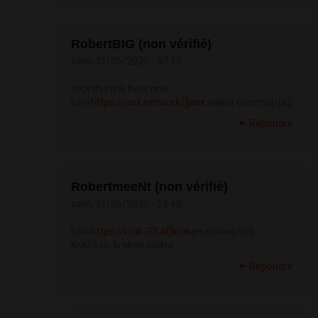
RobertBIG (non vérifié)
sam, 31/05/2025 - 07:10
click this link here now
[url=
https://jaxx.network/]jaxx
wallet chrome[/url]
Répondre
RobertmeeNt (non vérifié)
sam, 31/05/2025 - 12:48
[url=
https://krak-33.at]kraken
войти[/url] -
Kra33.cc, kraken войти
Répondre