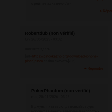
о рейтингах казино</a>
Répo
Robertdub (non vérifié)
lun, 26/05/2025 - 03:02
нажмите здесь
[url=
https://pincokazno.org/download-iphone-
pinco]pinco
casino скачать[/url]
Répondre
PokerPhantom (non vérifié)
mar, 20/01/2026 - 03:23
В джунглях ставок, где всякий ресурс
норовит заманить заверениями простых