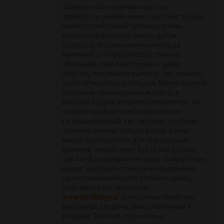
привлечь обещаниями простых
джекпотов, онлайн казино рейтинг лучших
является той самой путеводителем,
которая направляет сквозь дебри
подвохов. Игрокам хайроллеров да
новичков, кто пресытился с ложных
обещаний, такой инструмент, дабы
ощутить подлинную выплату, как тяжесть
золотой монеты на пальцах. Минус лишней
болтовни, лишь надёжные сайты, в
которых отдача не просто показатель, но
конкретная фортуна.Составлено из
гугловых поисков, как паутина, что ловит
топовые свежие тренды в сети. В нём
минуя пространства для стандартных
приёмов, любой пункт будто ход у столе,
где блеф раскрывается сразу. Хайроллеры
видят: на рунете стиль речи на иронией,
где ирония маскируется словно намёк,
даёт миновать обмана.На
www.don8play.ru/
этот список лежит как
раскрытая раздача, приготовленный к
раздаче. Загляни, если хочешь