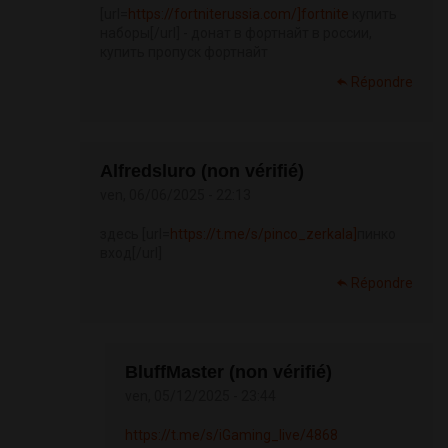
[url=
https://fortniterussia.com/]fortnite
купить
наборы[/url] - донат в фортнайт в россии,
купить пропуск фортнайт
Répondre
Alfredsluro (non vérifié)
ven, 06/06/2025 - 22:13
здесь [url=
https://t.me/s/pinco_zerkala]
пинко
вход[/url]
Répondre
BluffMaster (non vérifié)
ven, 05/12/2025 - 23:44
https://t.me/s/iGaming_live/4868