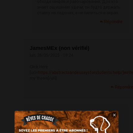
обходя мифов и разочарований. Для кто
знает ощущение удачи, он будто держать
ставку на ладонях, а не пялиться в экран.
Répondre
JamesMEx (non vérifié)
lun, 26/05/2025 - 18:24
Click Here
[url=
https://abstractsandessaysforstudents.help/]writ
my thesis[/url]
Répondr
CharlesKew (non vérifié)
×
lun, 26/05/2025 - 20:57
Read Full Report [url=
https://thecoin-