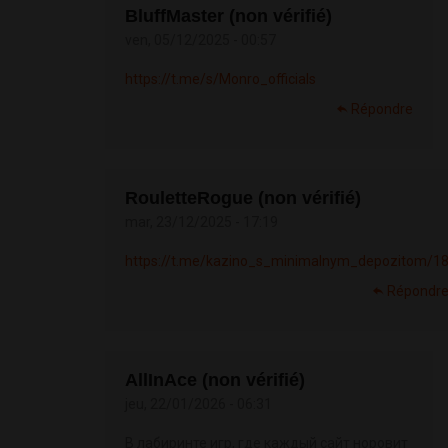
BluffMaster (non vérifié)
ven, 05/12/2025 - 00:57
https://t.me/s/Monro_officials
Répondre
RouletteRogue (non vérifié)
mar, 23/12/2025 - 17:19
https://t.me/kazino_s_minimalnym_depozitom/1
Répondr
AllInAce (non vérifié)
jeu, 22/01/2026 - 06:31
В лабиринте игр, где каждый сайт норовит