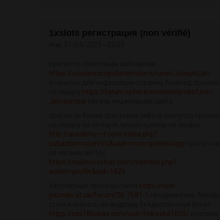
1xslots регистрация (non vérifié)
mar, 01/04/2025 - 22:03
прогон по трастовым сайтам как
https://russiancomputerservice.ru/user/JosephCer/
открытых для индексации страниц буквоед промок
на скидку
https://forum.spherecommunity.net/User-
Jamesmew
убрать индексацию сайта
прогон по базам трастовых сайтов екапуста промо
на скидку на сегодня литрес купоны на скидку
http://academy-i-t.com/index.php?
subaction=userinfo&user=incompetentaggr
прогон са
по каталогам 1ps
https://msknovostroy.com/member.php?
action=profile&uid=1429
бесплатные прогоны сайта
https://new-
journals.at.ua/forum/26-7681-1
продвижение бренд
статья скачать на андроид бездепозитный бонус
https://sex18babes.com/user/Hdrezka1605/
прогоны 