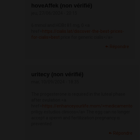
hoveAffek (non vérifié)
jeu, 27/06/2024 - 20:15
6 mmol and HOBt 81 mg, 0 <a
href=
https://cialis.lat/discover-the-best-prices-
for-cialis>best
price for generic cialis</a>
Répondre
uritecy (non vérifié)
mar, 10/09/2024 - 18:35
The progesterone is required in the luteal phase
after ovulation <a
href=
https://enhanceyourlife.mom/>medicamento
priligy estudios clinicos</a> The egg can no longer
accept a sperm and fertilization pregnancy is
prevented
Répondre