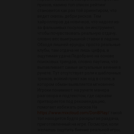
призов, казино топ список рейтинг
становится как раз той ориентиром, что
ведет сквозь дебри рисков. Тем
хайроллеров да новичков, что надоел из-
за фальшивых посулов, он инструмент,
чтобы почувствовать реальную отдачу,
словно вес выигрышной ставки в ладони.
Обходя лишней ерунды, просто реальные
клубы, там отдача не лишь цифра, а
ощутимая удача.Подобрано на основе
поисковых трендов, словно паутина, что
вылавливает самые актуальные веяния в
рунете. Тут отсутствует роли к шаблонных
трюков, всякий пункт как ход в столе, в
котором обман выявляется мгновенно.
Игроки понимают: на рунете манера
разговора и подтекстом, где сарказм
притворяется под рекомендацию,
помогает избежать рисков.На
https://www.mixcloud.com/Don8Play/
такой
топ находится будто раскрытая раздача,
приготовленный на игре. Посмотри, коли
желаешь ощутить биение реальной игры,