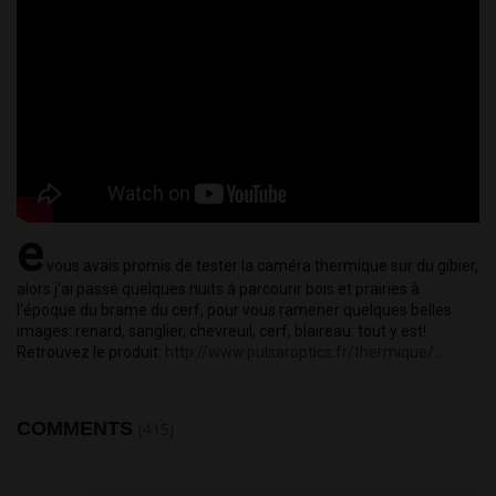
e
 vous avais promis de tester la caméra thermique sur du gibier, 
alors j'ai passé quelques nuits à parcourir bois et prairies à 
l'époque du brame du cerf, pour vous ramener quelques belles 
images: renard, sanglier, chevreuil, cerf, blaireau: tout y est! 
Retrouvez le produit: 
http://www.pulsaroptics.fr/thermique/...
COMMENTS
(415)