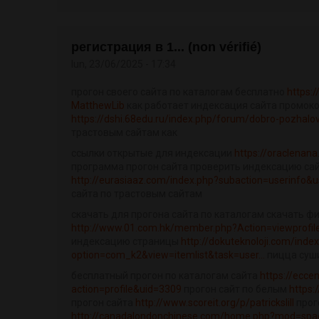
регистрация в 1... (non vérifié)
lun, 23/06/2025 - 17:34
прогон своего сайта по каталогам бесплатно
https:
MatthewLib
как работает индексация сайта промоко
https://dshi.68edu.ru/index.php/forum/dobro-pozhalov
трастовым сайтам как
ссылки открытые для индексации
https://oraclena
программа прогон сайта проверить индексацию са
http://eurasiaaz.com/index.php?subaction=userinfo
сайта по трастовым сайтам
скачать для прогона сайта по каталогам скачать ф
http://www.01.com.hk/member.php?Action=viewprofi
индексацию страницы
http://dokuteknoloji.com/inde
option=com_k2&view=itemlist&task=user...
пицца суши
бесплатный прогон по каталогам сайта
https://ecc
action=profile&uid=3309
прогон сайт по белым
https:
прогон сайта
http://www.scoreit.org/p/patrickslill
прог
http://canadalondonchinese.com/home.php?mod=sp