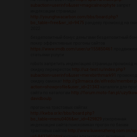
subaction=userinfo&user=magicalneophyte
запрет
индексации страницы
http://younghwacarbon.com/bbs/board.php?
bo_table=free&wr_id=9475
рандеву промокод на ски
2022
бездепозитный бонус деньгами бездепозитный бон
покер эффективные прогоны сайтов
https://www.imdb.com/user/ur155850461
продвижен
статьями услуги
robots запретить индексацию страницы промокод н
скидку перекресток
http://uz-test.ru/index.php?
subaction=userinfo&user=merebirthmark91
промокод
скидку самокат
http://g3rmaica.de/elfredo/member.
action=showprofile&user_id=21343
каталоги для про
сайта по каталогам
http://forum.moto-fan.pl/uzytkow
davidboulp
прогон на трастовых сайтах
http://kwba.or.kr/bbs/board.php?
bo_table=menu0406&wr_id=429829
ускоренная
индексация сайта поисковиках прогон по базам
трастовых сайтов
http://www.liuwenzheng.com.cn/sp
uid-843340.html
купоны алиэкспресс активные