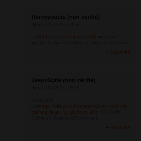
Harveydouts (non vérifié)
dim, 25/05/2025 - 04:58
[url=
https://lucky-jet-igrat.com/]
лаки джет
игра[/url] - скачать lucky jet, lucky jet стратегия
Répondre
JesusSpife (non vérifié)
dim, 25/05/2025 - 06:06
imp source
[url=
https://skinsli.com/products/dear-snow-my-
calming-cleansing-gel-foam-200...
SNOW My
Calming Cleansing gel Foam[/url]
Répondre