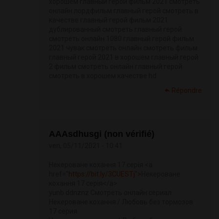
хорошем главный герой фильм 2021 смотреть
онлайн лордфильм главный герой смотреть в
качестве главный герой фильм 2021
дублированный смотреть главный герой
смотреть онлайн 1080 главный герой фильм
2021 чувак смотреть онлайн смотреть фильм
главный герой 2021 в хорошем главный герой
2 фильм смотреть онлайн главный герой
смотреть в хорошем качестве hd
Répondre
АААsdhusgi (non vérifié)
ven, 05/11/2021 - 10:41
Некероване кохання 17 серія <a
href="
https://bit.ly/3CUESTj">
Некероване
кохання 17 серія</a>
yunb ddnznz Смотреть онлайн сериал
Некероване кохання / Любовь без тормозов
17 серия