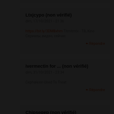
Ltxjcypo (non vérifié)
dim, 17/10/2021 - 21:36
https://bit.ly/3DM8xhm
Tltmtmtx - ТВ, Kino
Сериалы, видео, сейчас
Répondre
ivermectin for ... (non vérifié)
dim, 31/10/2021 - 23:34
Cephalexin Used To Treat
Répondre
Chipsegep (non vérifié)