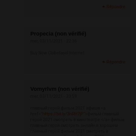
Répondre
Propecia (non vérifié)
mer, 03/11/2021 - 22:36
Buy Now Clobetasol Internet
Répondre
Vomyrlvm (non vérifié)
mer, 03/11/2021 - 23:59
главный герой фильм 2021 афиша <a
href="
https://bit.ly/3nRH7jP">
фильм главный
герой 2021 смотреть в кинотеатре </a> фильм
главный герой смотреть онлайн в хорошем
главный герой фильм 2021 смотреть в