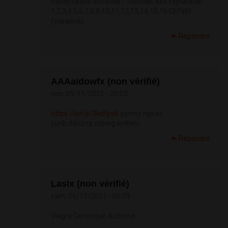
Некероване кохання / Любовь без тормозов:
1,2,3,4,5,6,7,8,9,10,11,12,13,14,15,16 СЕРИЯ
(украина)
Répondre
АААaidowfx (non vérifié)
ven, 05/11/2021 - 20:03
https://bit.ly/3kcFps6
ygmxy ngoav
yunb ddnznz xdswg wvkwu
Répondre
Lasix (non vérifié)
sam, 06/11/2021 - 06:09
Viagra Generique Autorise