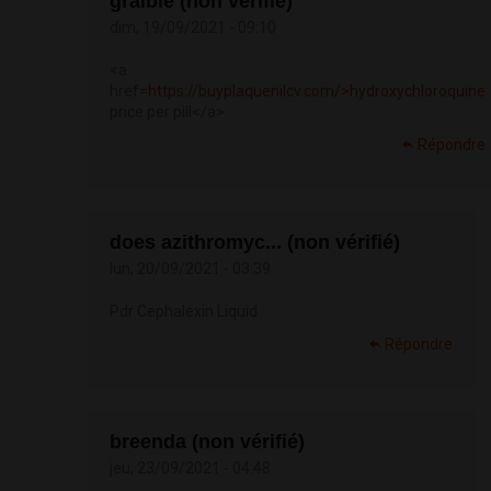
graible (non vérifié)
dim, 19/09/2021 - 09:10
<a
href=
https://buyplaquenilcv.com/>hydroxychloroquine
price per pill</a>
Répondre
does azithromyc... (non vérifié)
lun, 20/09/2021 - 03:39
Pdr Cephalexin Liquid
Répondre
breenda (non vérifié)
jeu, 23/09/2021 - 04:48