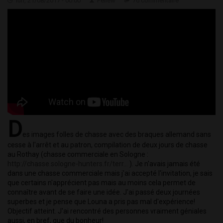
lun, 21/08/2017 - 00:00
Feliew
76 commentaire
D
es images folles de chasse avec des braques allemand sans 
cesse à l'arrêt et au patron, compilation de deux jours de chasse 
au Rothay (chasse commerciale en Sologne : 
http://chasse.sologne-hunters.fr/terr...
 ). Je n'avais jamais été 
dans une chasse commerciale mais j'ai accepté l'invitation, je sais 
que certains n'apprécient pas mais au moins cela permet de 
connaître avant de se faire une idée. J'ai passé deux journées 
superbes et je pense que Louna a pris pas mal d'expérience! 
Objectif atteint. J'ai rencontré des personnes vraiment géniales 
aussi, en bref, que du bonheur!