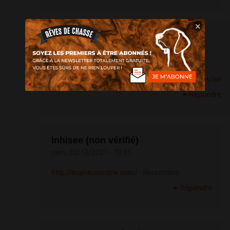
×
Rinkete (non vérifié)
ven, 01/10/2021 - 06:07
<a
href=
http://prednisonebuyon.com/>Prednisone</a>
Répondre
inhisee (non vérifié)
sam, 02/10/2021 - 10:55
http://buyneurontine.com/
- Neurontine
Répondre