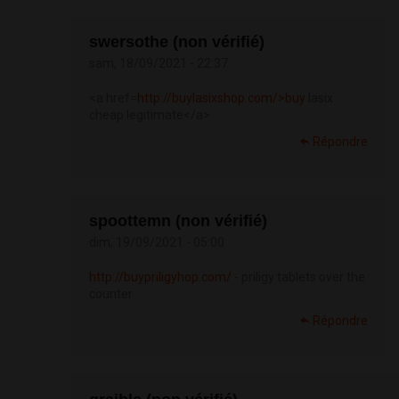
swersothe (non vérifié)
sam, 18/09/2021 - 22:37
<a href=
http://buylasixshop.com/>buy
lasix
cheap legitimate</a>
Répondre
spoottemn (non vérifié)
dim, 19/09/2021 - 05:00
http://buypriligyhop.com/
- priligy tablets over the
counter
Répondre