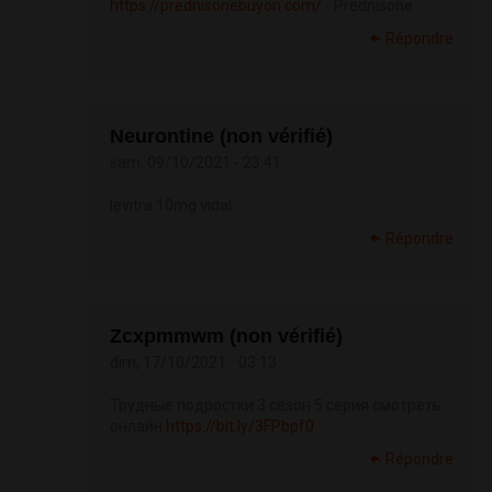
https://prednisonebuyon.com/
- Prednisone
Répondre
Neurontine (non vérifié)
sam, 09/10/2021 - 23:41
levitra 10mg vidal
Répondre
Zcxpmmwm (non vérifié)
dim, 17/10/2021 - 03:13
Трудные подростки 3 сезон 5 серия смотреть
онлайн
https://bit.ly/3FPbpf0
Répondre