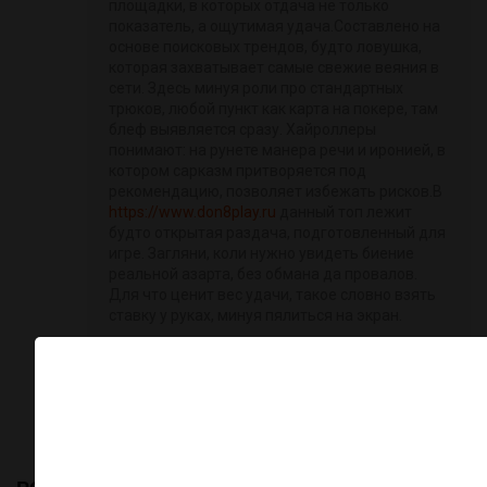
площадки, в которых отдача не только
показатель, а ощутимая удача.Составлено на
основе поисковых трендов, будто ловушка,
которая захватывает самые свежие веяния в
сети. Здесь минуя роли про стандартных
трюков, любой пункт как карта на покере, там
блеф выявляется сразу. Хайроллеры
понимают: на рунете манера речи и иронией, в
котором сарказм притворяется под
рекомендацию, позволяет избежать рисков.В
https://www.don8play.ru
данный топ лежит
будто открытая раздача, подготовленный для
игре. Загляни, коли нужно увидеть биение
реальной азарта, без обмана да провалов.
Для что ценит вес удачи, такое словно взять
ставку у руках, минуя пялиться на экран.
Répondre
×