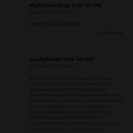
HighRollerMage (non vérifié)
jeu, 04/12/2025 - 22:03
https://t.me/s/lex_officials
Répondre
LuckyBandit (non vérifié)
jeu, 22/01/2026 - 03:36
В джунглях ставок, где каждый площадка
стремится зацепить гарантиями простых
выигрышей, топ рейтинг онлайн казино
является именно той путеводителем, которая
проводит сквозь дебри рисков. Игрокам профи
плюс начинающих, кто пресытился из-за
ложных заверений, это средство, чтобы
почувствовать настоящую rtp, будто
ощущение выигрышной монеты на руке. Без
ненужной ерунды, только надёжные