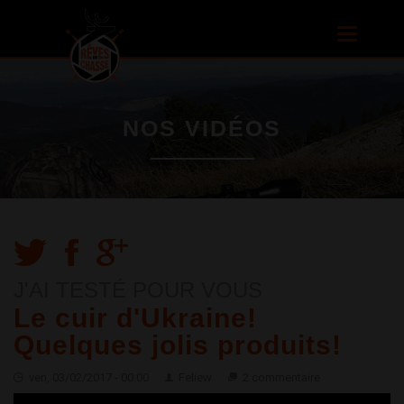
Aller au
contenu
Toggle
principal
navigatio
NOS VIDÉOS
J'AI TESTÉ POUR VOUS
Le cuir d'Ukraine!
Quelques jolis produits!
ven, 03/02/2017 - 00:00
Feliew
2 commentaire