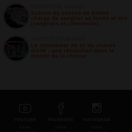
MOMENTS DE CHASSE
Scènes de chasse en battue :
charge de sanglier au ferme et tirs
(sangliers et chevreuils)
J'AI TESTÉ POUR VOUS
Le simulateur de tir de chasse
GAIM : une révolution dans le
monde de la chasse
YOUTUBE
FACEBOOK
INSTAGRAM
Feliew
Feliew
Feliew