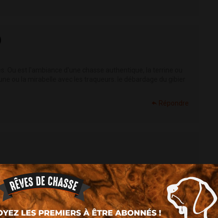
)
es. Ou est l'ambiance d'une chasse authentique, la terrine ou
rune ou la mirabelle avec les traqueurs. le débardage du gibier
Répondre
s chasseur de gros et franchement tu nous donne du rêve merci
Répondre