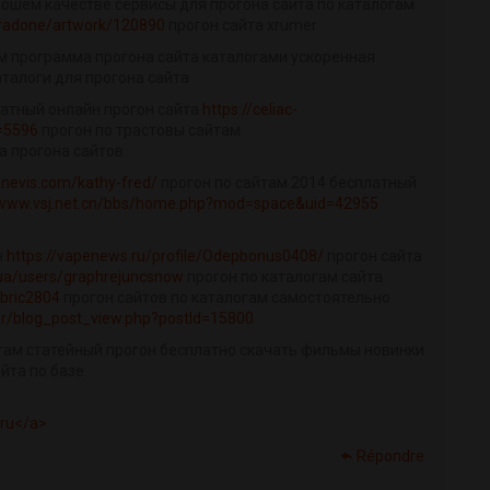
ошем качестве сервисы для прогона сайта по каталогам
miradone/artwork/120890
прогон сайта xrumer
м программа прогона сайта каталогами ускоренная
аталоги для прогона сайта
латный онлайн прогон сайта
https://celiac-
=5596
прогон по трастовы сайтам
 прогона сайтов
onevis.com/kathy-fred/
прогон по сайтам 2014 бесплатный
/www.vsj.net.cn/bbs/home.php?mod=space&uid=42955
н
https://vapenews.ru/profile/Odepbonus0408/
прогон сайта
.ua/users/graphrejuncsnow
прогон по каталогам сайта
abric2804
прогон сайтов по каталогам самостоятельно
/blog_post_view.php?postId=15800
гам статейный прогон бесплатно скачать фильмы новинки
йта по базе
.ru</a>
Répondre