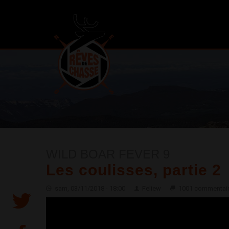
WILD BOAR FEVER 9
Les coulisses, partie 2
sam, 03/11/2018 - 18:00
Feliew
1001 commentai