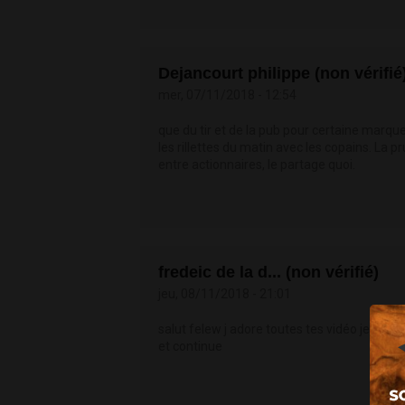
Dejancourt philippe (non vérifié
mer, 07/11/2018 - 12:54
que du tir et de la pub pour certaine marqu
les rillettes du matin avec les copains. La p
entre actionnaires, le partage quoi.
fredeic de la d... (non vérifié)
jeu, 08/11/2018 - 21:01
salut felew j adore toutes tes vidéo je sui
et continue