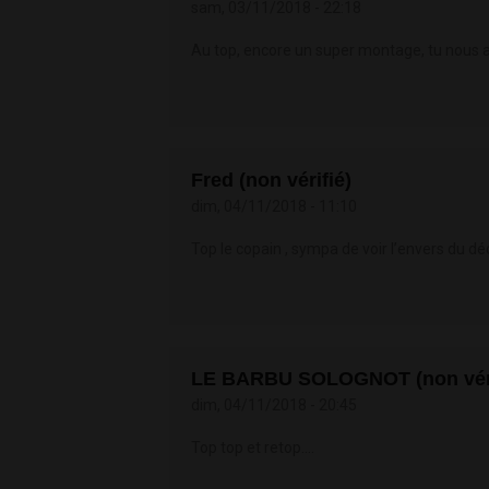
sam, 03/11/2018 - 22:18
Au top, encore un super montage, tu nous a
Fred (non vérifié)
dim, 04/11/2018 - 11:10
Top le copain , sympa de voir l’envers du déc
LE BARBU SOLOGNOT (non véri
dim, 04/11/2018 - 20:45
Top top et retop....