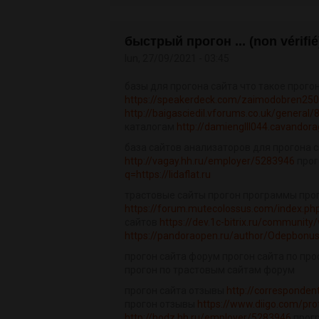
быстрый прогон ... (non vérifié
lun, 27/09/2021 - 03:45
базы для прогона сайта что такое прого
https://speakerdeck.com/zaimodobren25
http://baigasciedil.vforums.co.uk/general/8
каталогам
http://damienglll044.cavandora
база сайтов анализаторов для прогона с
http://vagay.hh.ru/employer/5283946
прог
q=https://lidaflat.ru
трастовые сайты прогон программы прог
https://forum.mutecolossus.com/index.php
сайтов
https://dev.1c-bitrix.ru/communi
https://pandoraopen.ru/author/Odepbonu
прогон сайта форум прогон сайта по пр
прогон по трастовым сайтам форум
прогон сайта отзывы
http://correspondent
прогон отзывы
https://www.diigo.com/pro
http://hodz.hh.ru/employer/5283946
прогр