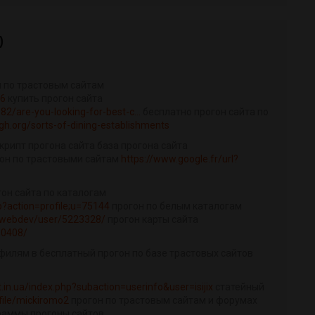
)
н по трастовым сайтам
06
купить прогон сайта
82/are-you-looking-for-best-c...
бесплатно прогон сайта по
gh.org/sorts-of-dining-establishments
крипт прогона сайта база прогона сайта
он по трастовыми сайтам
https://www.google.fr/url?
он сайта по каталогам
?action=profile;u=75144
прогон по белым каталогам
ty/webdev/user/5223328/
прогон карты сайта
s0408/
офилям в бесплатный прогон по базе трастовых сайтов
.in.ua/index.php?subaction=userinfo&user=isijix
статейный
file/mickiromo2
прогон по трастовым сайтам и форумах
аммы прогоны сайтов