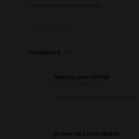
N'oubliez pas d'activer les sous titres!
wild
boar
fever
COMMENTS
(1001)
Mathieu (non vérifié)
sam, 03/11/2018 - 21:41
Juste ouah continue t'es video tes super!
jérôme HEZ (non vérifié)