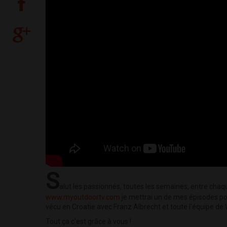
S
alut les passionnés, toutes les semaines, entre chaqu
www.myoutdoortv.com
je mettrai un de mes épisodes pour
vécu en Croatie avec Franz Albrecht et toute l'équipe de 
Tout ça c'est grâce à vous !