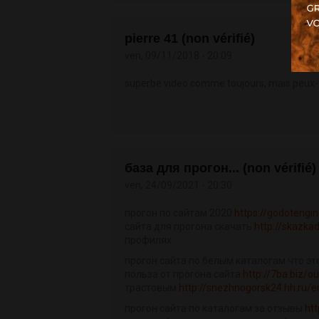
pierre 41 (non vérifié)
ven, 09/11/2018 - 20:09
superbe video comme toujours, mais peux-tu
база для прогон... (non vérifié)
ven, 24/09/2021 - 20:30
прогон по сайтам 2020
https://godotengi
сайта для прогона скачать
http://skazka
профилях
прогон сайта по белым каталогам что эт
польза от прогона сайта
http://7ba.biz/ou
трастовым
http://snezhnogorsk24.hh.ru/
прогон сайта по каталогам за отзывы
ht