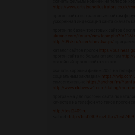
скачать фильмы новинки на телефон хор
https://www.artistsandillustrators.co.uk/
прогон сайта по трастовым сайтам фору
ускоренная индексация сайта скачать к
прогон по базам трастовых сайтов бесп
ukraine.com/forum/viewtopic.php?f=11&t
http://09vk.ru/user/shevdsaqin/
программа
каталог сайтов прогон
https://business.g
прогон сайта по белым каталогам
http:/
статейный прогон сайта что это
скачать хороший фильм 2021 на телефо
социальным закладкам
https://nvip.com
самостоятельно
https://anchor.fm/Yarnf
http://www.clubwww1.com/dating/member
программа для прогоны сайта по катало
качестве на телефон что такое прогон са
http://test2409.ru
<a href=
http://test2409.ru>http://test2409