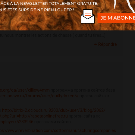
 nous montrer les actions de chasse ( quand tu tires…)
Répondre
ne.org/qa/user/cilliew4mm
программа прогона сайтов база
demjanovo.ru/forums/user/guiltydozen5/
прогон сайта в
о
http://bitrix-2.dclouds.ru:8200/club/user/3/blog/2062/
t.php?url=http://rabotaonlinefree.ru
прогон сайта по
employer/5283946
прогонами сайтов
tps://www.reverbnation.com/cottonmanufacturingcompanies