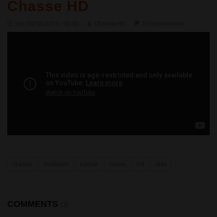
Chasse HD
jeu, 05/03/2015 - 00:00
Chasse HD
3 commentaire
Les Meilleures Battues aux Sangliers de la Saison - Chasse HD
chasse
meilleure
battue
feliew
hd
alex
COMMENTS
(3)