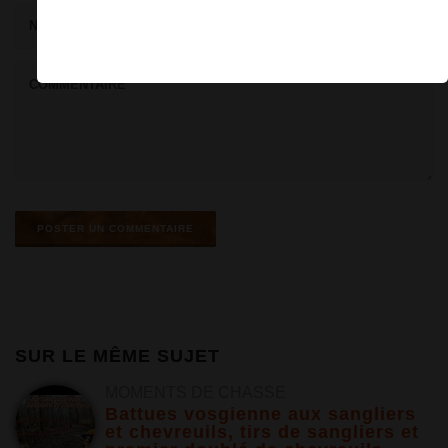
SUR LE MÊME SUJET
MOMENTS DE CHASSE
Battues vosgienne aux sangliers
et chevreuils, tirs de sangliers et