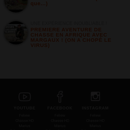
que...)
UNE EXPÉRIENCE INOUBLIABLE !
PREMIERE AVENTURE DE
CHASSE EN AFRIQUE AVEC
MARGAUX ! (ON A CHOPÉ LE
VIRUS)
YOUTUBE
FACEBOOK
INSTAGRAM
Feliew
Feliew
Feliew
Chasse HD
Chasse HD
Chasse HD
Marius
Marius
Marius