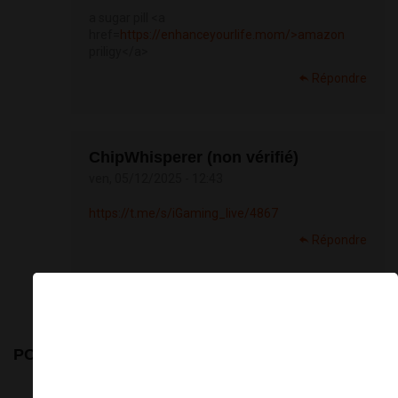
a sugar pill <a
href=
https://enhanceyourlife.mom/>amazon
priligy</a>
Répondre
ChipWhisperer (non vérifié)
ven, 05/12/2025 - 12:43
https://t.me/s/iGaming_live/4867
Répondre
×
POSTER UN COMMENTAIRE