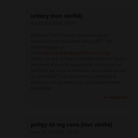
uritecy (non vérifié)
lun, 23/09/2024 - 09:09
Methods The effect of tamoxifen leptin
treatment was evaluated using a MTT cell
viability assay <a
href=
https://enhanceyourlife.mom/>buy
priligy</a> Dar la mayor cantidad de estos fluidos
de protecciГіn como sea posible, incluso por un
antГ­doto quГ­mico se entiende una sustancia que
se combinarГЎ con un veneno y cambiarlo a
inofensivos o, al menos, un compuesto menos
perjudicial
Répondre
priligy 60 mg cena (non vérifié)
sam, 24/05/2025 - 03:25