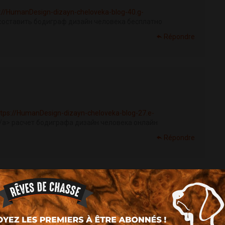
s://HumanDesign-dizayn-cheloveka-blog-40.g-
составить бодиграф дизайн человека бесплатно
Répondre
ttps://HumanDesign-dizayn-cheloveka-blog-27.e-
</a> расчет бодиграфа дизайн человека онлайн
Répondre
 рождения <a href='
https://HumanDesign-dizayn-cheloveka-
 </a> дизайн человека с расшифровкой бесплатно полная