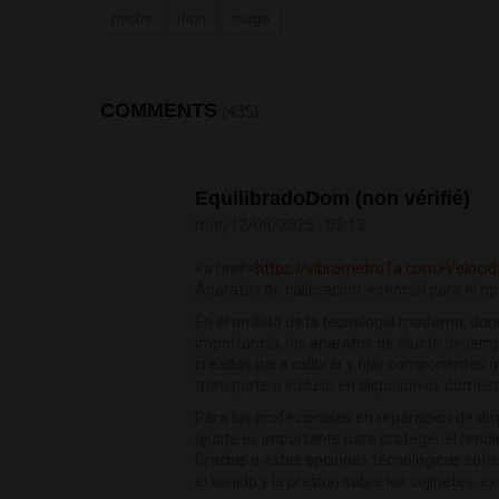
peche
thon
rouge
COMMENTS
(435)
EquilibradoDom (non vérifié)
mar, 12/08/2025 - 02:13
<a href=
https://vibrometro1a.com>Veloci
Aparatos de calibracion: esencial para el op
En el ambito de la tecnologia moderna, dond
importancia, los aparatos de ajuste desemp
creados para calibrar y fijar componentes g
transporte o incluso en dispositivos domest
Para los profesionales en reparacion de disp
ajuste es importante para proteger el rend
Gracias a estas opciones tecnologicas sofist
el sonido y la presion sobre los cojinetes, e