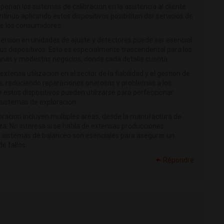
nan los sistemas de calibracion en la asistencia al cliente.
tinuo aplicando estos dispositivos posibilitan dar servicios de
de los consumidores.
ersion en unidades de ajuste y detectores puede ser esencial
sus dispositivos. Esto es especialmente trascendental para los
nas y modestas negocios, donde cada detalle cuenta.
tensa utilizacion en el sector de la fiabilidad y el gestion de
res, reduciendo reparaciones onerosas y problemas a los
 estos dispositivos pueden utilizarse para perfeccionar
sistemas de exploracion.
ibracion incluyen multiples areas, desde la manufactura de
eza. No interesa si se habla de extensas producciones
os sistemas de balanceo son esenciales para asegurar un
e fallos.
Répondre