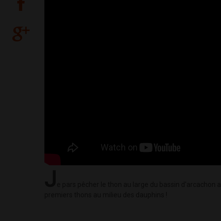
J
e pars pêcher le thon au large du bassin d'arcachon 
premiers thons au milieu des dauphins !