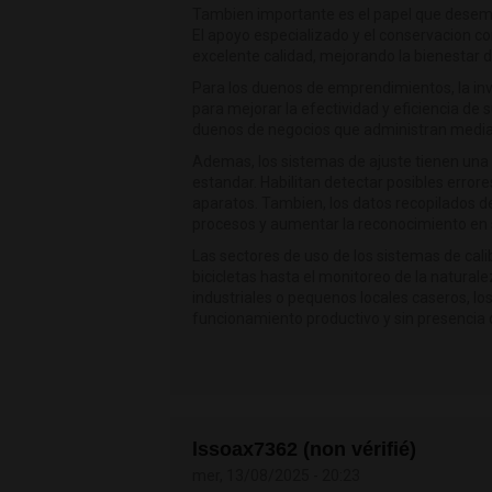
Tambien importante es el papel que desempe
El apoyo especializado y el conservacion con
excelente calidad, mejorando la bienestar 
Para los duenos de emprendimientos, la inv
para mejorar la efectividad y eficiencia de 
duenos de negocios que administran media
Ademas, los sistemas de ajuste tienen una ex
estandar. Habilitan detectar posibles erro
aparatos. Tambien, los datos recopilados de
procesos y aumentar la reconocimiento en 
Las sectores de uso de los sistemas de cal
bicicletas hasta el monitoreo de la natural
industriales o pequenos locales caseros, l
funcionamiento productivo y sin presencia d
lssoax7362 (non vérifié)
mer, 13/08/2025 - 20:23