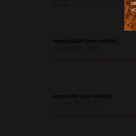
версия
waepbi4628 (non vérifié)
lun, 18/08/2025 - 09:46
<a href='
https://k20-0183.xz3.ru'>qszviw
otgaei288 (non vérifié)
lun, 18/08/2025 - 13:22
<a href='
https://k20-0147.xz3.ru'>bihebh