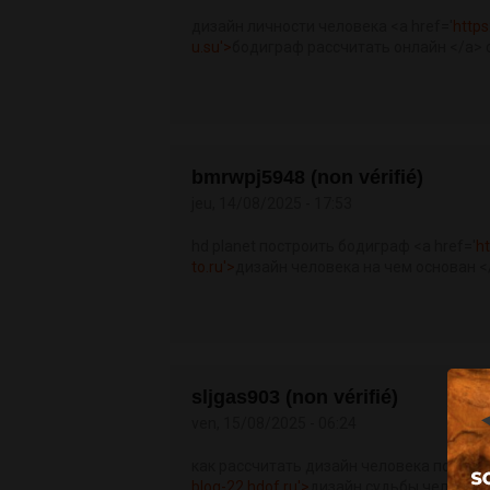
дизайн личности человека <a href='
http
u.su'>
бодиграф рассчитать онлайн </a> 
bmrwpj5948 (non vérifié)
jeu, 14/08/2025 - 17:53
hd planet построить бодиграф <a href='
h
to.ru'>
дизайн человека на чем основан 
sljgas903 (non vérifié)
ven, 15/08/2025 - 06:24
как рассчитать дизайн человека по дате
blog-22.hdof.ru'>
дизайн судьбы человека