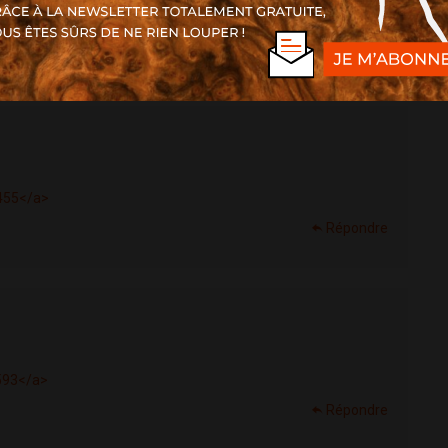
Répondre
2455</a>
Répondre
4593</a>
Répondre