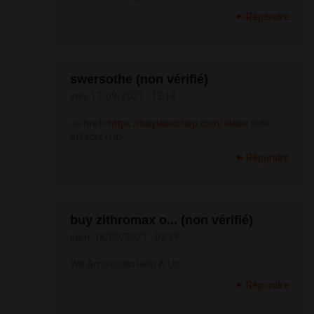
Répondre
swersothe (non vérifié)
ven, 17/09/2021 - 12:14
<a href=
https://buylasixshop.com/>lasix
side
effects</a>
Répondre
buy zithromax o... (non vérifié)
sam, 18/09/2021 - 02:39
Will Amoxicillin Help A Uti
Répondre