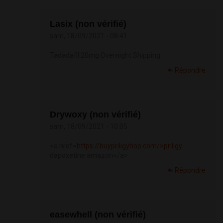
Lasix (non vérifié)
sam, 18/09/2021 - 08:41
Tadadafil 20mg Overnight Shipping
Répondre
Drywoxy (non vérifié)
sam, 18/09/2021 - 10:05
<a href=
https://buypriligyhop.com/>priligy
dapoxetine amazon</a>
Répondre
easewhell (non vérifié)