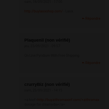
sam, 18/09/2021 - 17:00
http://buylasixshop.com/
- Lasix
Répondre
Plaquenil (non vérifié)
jeu, 23/09/2021 - 09:57
On Line Pyridium With Free Shipping
Répondre
crurryBiz (non vérifié)
sam, 25/09/2021 - 14:15
<a href=
http://buyzithromaxinf.com/>zithromax
dosage for chlamydia</a>