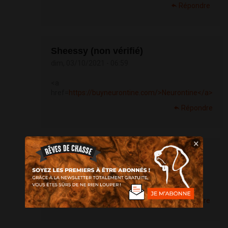
Répondre
Sheessy (non vérifié)
dim, 03/10/2021 - 06:59
<a
href=
https://buyneurontine.com/>Neurontine</a>
Répondre
×
side effect of ... (non vérifié)
lun, 04/10/2021 - 00:44
Generique Cialis 40mg
Répondre