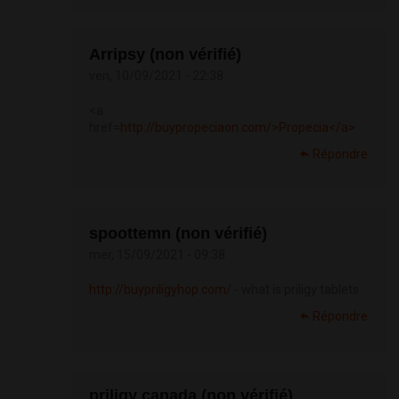
Arripsy (non vérifié)
ven, 10/09/2021 - 22:38
<a
href=
http://buypropeciaon.com/>Propecia</a>
Répondre
spoottemn (non vérifié)
mer, 15/09/2021 - 09:38
http://buypriligyhop.com/
- what is priligy tablets
Répondre
priligy canada (non vérifié)