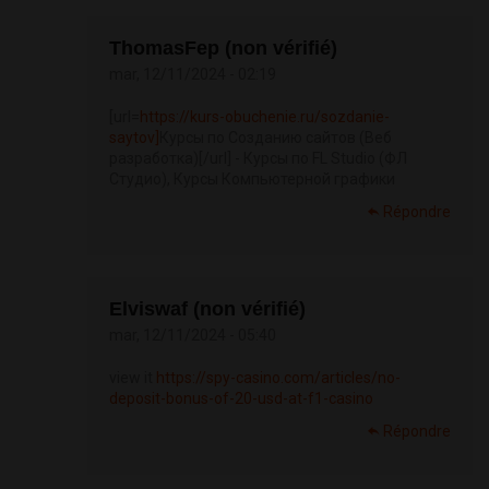
ThomasFep (non vérifié)
mar, 12/11/2024 - 02:19
[url=
https://kurs-obuchenie.ru/sozdanie-
saytov]
Курсы по Созданию сайтов (Веб
разработка)[/url] - Курсы по FL Studio (ФЛ
Студио), Курсы Компьютерной графики
Répondre
Elviswaf (non vérifié)
mar, 12/11/2024 - 05:40
view it
https://spy-casino.com/articles/no-
deposit-bonus-of-20-usd-at-f1-casino
Répondre