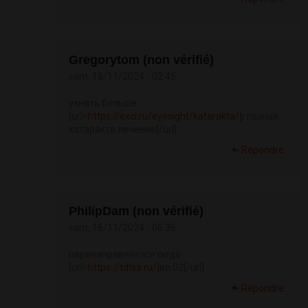
Gregorytom (non vérifié)
sam, 16/11/2024 - 02:45
узнать больше
[url=
https://exci.ru/eyesight/katarakta/]
глазная
катаракта лечение[/url]
Répondre
PhilipDam (non vérifié)
sam, 16/11/2024 - 06:36
перенаправляется сюда
[url=
https://tdtks.ru/]
вл 02[/url]
Répondre