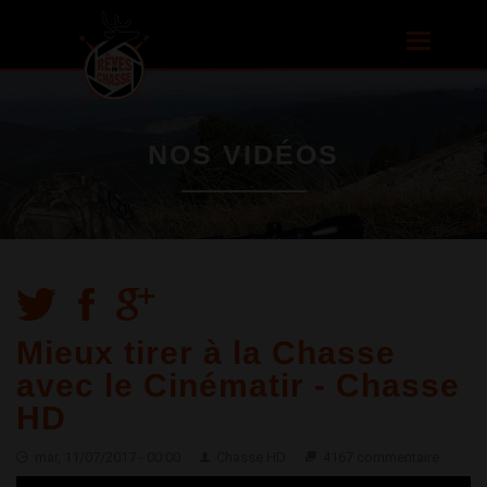
Aller au
contenu
Toggle
principal
navigatio
NOS VIDÉOS
Mieux tirer à la Chasse
avec le Cinématir - Chasse
HD
mar, 11/07/2017 - 00:00
Chasse HD
4167 commentaire