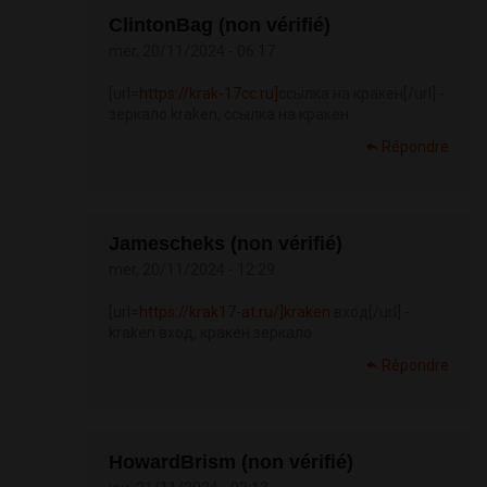
ClintonBag (non vérifié)
mer, 20/11/2024 - 06:17
[url=
https://krak-17cc.ru]
ссылка на кракен[/url] -
зеркало kraken, ссылка на кракен
Répondre
Jamescheks (non vérifié)
mer, 20/11/2024 - 12:29
[url=
https://krak17-at.ru/]kraken
вход[/url] -
kraken вход, кракен зеркало
Répondre
HowardBrism (non vérifié)