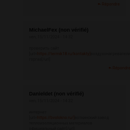
Répondre
MichaelFex (non vérifié)
ven, 15/11/2024 - 14:32
проверить сайт
[url=
https://termik18.ru/kontakty]
воздухонагревател
горгаз[/url]
Répondr
Danieldet (non vérifié)
ven, 15/11/2024 - 14:32
интернет
[url=
https://bvolokno.ru/]
воткинский завод
теплоизоляционных материалов
официальный сайт[/url]