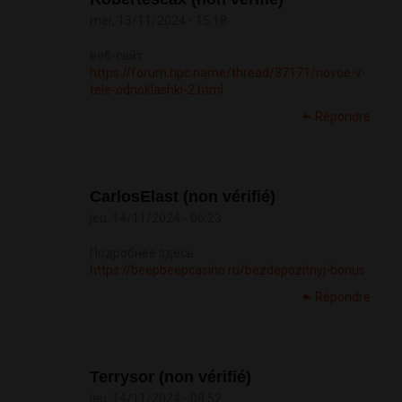
mer, 13/11/2024 - 15:18
веб-сайт
https://forum.hpc.name/thread/37171/novoe-v-
tele-odnoklashki-2.html
Répondre
CarlosElast (non vérifié)
jeu, 14/11/2024 - 06:23
Подробнее здесь
https://beepbeepcasino.ru/bezdepozitnyj-bonus
Répondre
Terrysor (non vérifié)
jeu, 14/11/2024 - 08:52