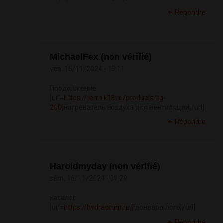
Répondre
MichaelFex (non vérifié)
ven, 15/11/2024 - 15:11
Продолжение
[url=
https://termik18.ru/products/tg-
200]
нагреватель воздуха для вентиляции[/url]
Répondre
Haroldmyday (non vérifié)
sam, 16/11/2024 - 01:29
каталог
[url=
https://hydraccum.ru/]
донвард лого[/url]
Répondre