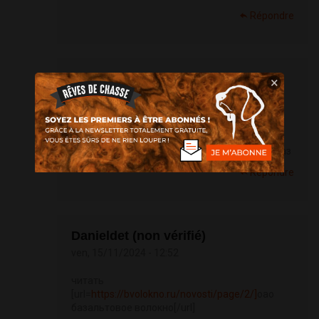
Répondre
MiltonRus (non vérifié)
×
ven, 15/11/2024 - 11:30
[url=
https://ratusha-houses.ru/]
Хороший дом
бесплатно[/url] - Опытные специалисты в
строительстве, Строительство домов на заказ
Répondre
Danieldet (non vérifié)
ven, 15/11/2024 - 12:52
читать
[url=
https://bvolokno.ru/novosti/page/2/]
оао
базальтовое волокно[/url]