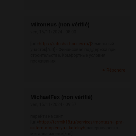
MiltonRus (non vérifié)
ven, 15/11/2024 - 08:00
[url=
https://ratusha-houses.ru/]
Земельный
участок[/url] - Финансовая поддержка при
строительстве, Комфортные условия
проживания
Répondre
MichaelFex (non vérifié)
ven, 15/11/2024 - 09:57
перейти на сайт
[url=
https://termik18.ru/services/montazh-i-pnr-
sistem-otopleniya-i-kotelnyh]
лазерная резка
металла ижевск[/url]