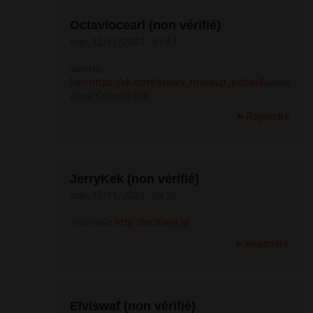
Octaviocearl (non vérifié)
mar, 12/11/2024 - 07:47
читать
[url=
https://vk.com/brows_makeup_kotlas]
Брови
цена Котлас[/url]
Répondre
JerryKek (non vérifié)
mar, 12/11/2024 - 08:26
этот сайт
http://bs3best.at
Répondre
Elviswaf (non vérifié)