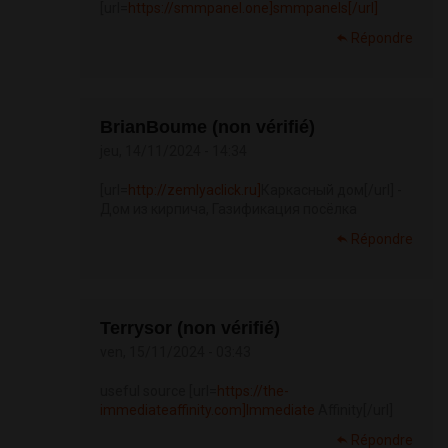
[url=
https://smmpanel.one]smmpanels[/url]
Répondre
BrianBoume (non vérifié)
jeu, 14/11/2024 - 14:34
[url=
http://zemlyaclick.ru]
Каркасный дом[/url] -
Дом из кирпича, Газификация посёлка
Répondre
Terrysor (non vérifié)
ven, 15/11/2024 - 03:43
useful source [url=
https://the-
immediateaffinity.com]Immediate
Affinity[/url]
Répondre