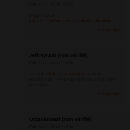
mar, 12/11/2024 - 08:32
image source
https://casinomira.com/casino/vavada-casino/
Répondre
JeffreyNub (non vérifié)
mar, 12/11/2024 - 08:48
такой [url=
https://meqa.fo]mega
вход
зеркало[/url] - мега маркетплейс, mega onion
как зайти
Répondre
Octaviocearl (non vérifié)
mar, 12/11/2024 - 09:42