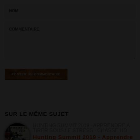
SUR LE MÊME SUJET
HUNTING SUMMIT 2019 - APPRENDRE À
TIRER SOUS LE STRESS - CHASSE HD
Hunting Summit 2019 - Apprendre