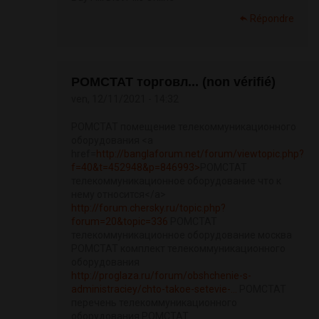
Répondre
РОМСТАТ торговл... (non vérifié)
ven, 12/11/2021 - 14:32
РОМСТАТ помещение телекоммуникационного
оборудования <a
href=
http://banglaforum.net/forum/viewtopic.php?
f=40&t=452948&p=846993>
РОМСТАТ
телекоммуникационное оборудование что к
нему относится</a>
http://forum.chersky.ru/topic.php?
forum=20&topic=336
РОМСТАТ
телекоммуникационное оборудование москва
РОМСТАТ комплект телекоммуникационного
оборудования
http://proglaza.ru/forum/obshchenie-s-
administraciey/chto-takoe-setevie-...
РОМСТАТ
перечень телекоммуникационного
оборудования РОМСТАТ