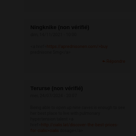
Ningknike (non vérifié)
dim, 14/11/2021 - 10:00
<a href=
https://aprednisonen.com/>buy
prednisone 5mg</a>
Répondre
Terurse (non vérifié)
mer, 24/07/2024 - 20:07
Being able to open up nine caves is enough to see
her best place to live with pulmonary
hypertension talent <a
href=
http://cialis.lat/discover-the-best-prices-
for-cialis>cialis
dosage</a>