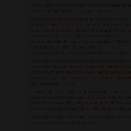
прогон сайта по ссылкам прогон по трастовым сайта
сайта по профилям базы для прогона сайта
автоматический прогон сайта по трастовым сайтам
https://slivshkur.ru/user/Tessiepaurn/
бесплатны прог
каталогам
http://www.3000et.com/home.php?mod=s
бесплатный прогон по базе трастовых сайтов
http://mcdonaldauto.ning.com/profiles/blogs/305362
база трастовых сайтов для прогона
https://vestinewsrf.ru/v_mire_novostej/muzej_cifrov
прогон по жирным сайтам автоматический прогон 
http://www.nlicey-centr.com.ua/user/KuhaideSn/
прог
сайтам бесплатно
http://www.vkg.kharkov.ua/user/ro
программы для прогона сайтов
http://www.91gob.c
mod=space&uid=172415
заказать прогон по сайтам
http://www.picshare.ru/v
программа для прогона сайтов по каталогам прогон
что это
https://pastebin.com/u/Veantattoo2608
прого
тематическим форумам
http://trade-city.ua/forum/u
прогоном по базе сайтов прогон сайта хрумером что
что это такое прогон адалт сайтов