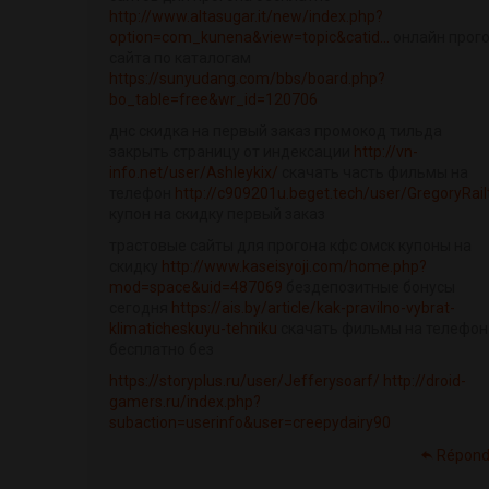
http://www.altasugar.it/new/index.php?
option=com_kunena&view=topic&catid...
онлайн прог
сайта по каталогам
https://sunyudang.com/bbs/board.php?
bo_table=free&wr_id=120706
днс скидка на первый заказ промокод тильда
закрыть страницу от индексации
http://vn-
info.net/user/Ashleykix/
скачать часть фильмы на
телефон
http://c909201u.beget.tech/user/GregoryRail
купон на скидку первый заказ
трастовые сайты для прогона кфс омск купоны на
скидку
http://www.kaseisyoji.com/home.php?
mod=space&uid=487069
бездепозитные бонусы
сегодня
https://ais.by/article/kak-pravilno-vybrat-
klimaticheskuyu-tehniku
скачать фильмы на телефон
бесплатно без
https://storyplus.ru/user/Jefferysoarf/
http://droid-
gamers.ru/index.php?
subaction=userinfo&user=creepydairy90
Répond