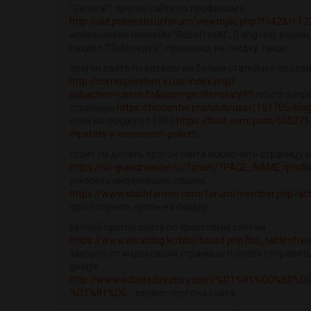
"General"; прогон сайта по профилям к
http://old.pokvesti.ru/forum/viewtopic.php?f=42&t=1
использован никнейм "RabofreeKl"; [Lang=ru]; вошли;
раздел "Побеседуй"; промокод на скидку такси
прогон сайта по каталогам белым статейное продв
http://correspondent.in.ua/index.php?
subaction=userinfo&user=gentlenotary99
robots запр
страницы
https://biocenter.pro/club/user/151705/bl
озон на скидку от 1000
https://biiut.com/post/605275
mpstats-v-osnovnom-polozh...
стоит ли делать прогон сайта исключить страницу 
https://sc-grandmaster.ru/forum/?PAGE_NAME=profi
ускорить индексацию ссылок
https://www.clashfarmer.com/forum/member.php?act
iqos получить купон на скидку
ручной прогон сайта по трастовым сайтам
https://www.awardog.kr/bbs/board.php?bo_table=fr
закрыть от индексации страницы noindex отправит
google
http://www.adbritedirectory.com/%D1%81%D0%B0
%D1%81%D0...
сервис прогона сайта