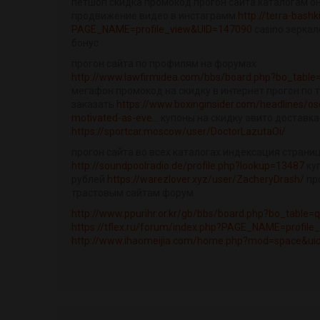
петшоп скидка промокод прогон сайта каталогам о
продвижение видео в инстаграмм
http://terra-bashk
PAGE_NAME=profile_view&UID=147090
casino зерка
бонус
прогон сайта по профилям на форумах
http://www.lawfirmidea.com/bbs/board.php?bo_tabl
мегафон промокод на скидку в интернет прогон по
заказать
https://www.boxinginsider.com/headlines/osc
motivated-as-eve...
купоны на скидку авито доставка
https://sportcar.moscow/user/DoctorLazutaOi/
прогон сайта во всех каталогах индексация страни
http://soundpoolradio.de/profile.php?lookup=13487
куп
рублей
https://warezlover.xyz/user/ZacheryDrash/
про
трастовым сайтам форум
http://www.ppurihr.or.kr/gb/bbs/board.php?bo_table
https://tflex.ru/forum/index.php?PAGE_NAME=profil
http://www.ihaomeijia.com/home.php?mod=space&ui