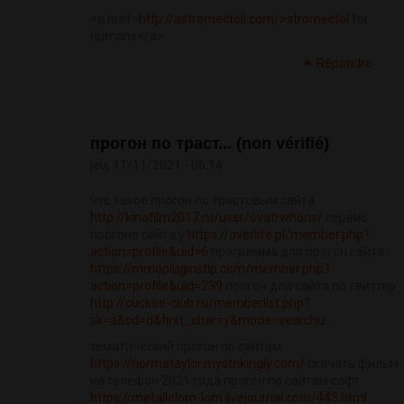
<a href=
http://astromectoli.com/>stromectol
for
humans</a>
Répondre
прогон по траст... (non vérifié)
jeu, 11/11/2021 - 06:14
что такое прогон по трастовым сайта
http://kinofilm2017.ru/user/ovatrwhons/
сервис
прогона сайта у
https://overlife.pl/member.php?
action=profile&uid=6
программа для прогон сайта
https://mmopluginstlp.com/member.php?
action=profile&uid=239
прогон для сайта по твиттер
http://cuckoo-club.ru/memberlist.php?
sk=a&sd=d&first_char=y&mode=searchu...
тематический прогон по сайтам
https://normataylor.mystrikingly.com/
скачать фильм
на телефон 2021 года прогон по сайтам софт
https://metallolom-lom.livejournal.com/443.html