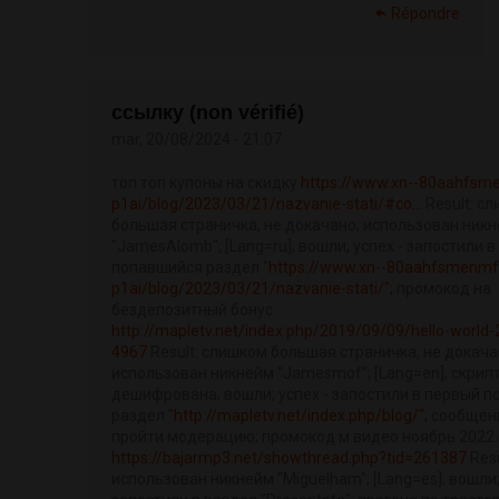
Répondre
ссылку (non vérifié)
mar, 20/08/2024 - 21:07
топ топ купоны на скидку
https://www.xn--80aahfsm
p1ai/blog/2023/03/21/nazvanie-stati/#co...
Result: с
большая страничка, не докачано; использован ник
"JamesAlomb"; [Lang=ru]; вошли; успех - запостили 
попавшийся раздел "
https://www.xn--80aahfsmenmf.
p1ai/blog/2023/03/21/nazvanie-stati/";
промокод на
бездепозитный бонус
http://mapletv.net/index.php/2019/09/09/hello-worl
4967
Result: слишком большая страничка, не докача
использован никнейм "Jamesmof"; [Lang=en]; скри
дешифрована; вошли; успех - запостили в первый 
раздел "
http://mapletv.net/index.php/blog/";
сообщен
пройти модерацию; промокод м видео ноябрь 2022 
https://bajarmp3.net/showthread.php?tid=261387
Resu
использован никнейм "Miguelham"; [Lang=es]; вошли;