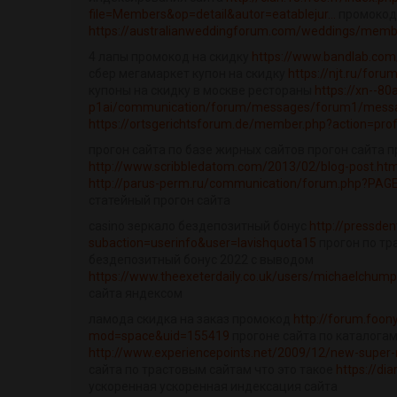
file=Members&op=detail&autor=eatablejur...
промокод 
https://australianweddingforum.com/weddings/member.
4 лапы промокод на скидку
https://www.bandlab.co
сбер мегамаркет купон на скидку
https://njt.ru/for
купоны на скидку в москве рестораны
https://xn--80
p1ai/communication/forum/messages/forum1/messa.
https://ortsgerichtsforum.de/member.php?action=prof
прогон сайта по базе жирных сайтов прогон сайта
http://www.scribbledatom.com/2013/02/blog-post.htm
http://parus-perm.ru/communication/forum.php?PAGE
статейный прогон сайта
casino зеркало бездепозитный бонус
http://pressden
subaction=userinfo&user=lavishquota15
прогон по тр
бездепозитный бонус 2022 с выводом
https://www.theexeterdaily.co.uk/users/michaelchump
сайта яндексом
ламода скидка на заказ промокод
http://forum.foo
mod=space&uid=155419
прогоне сайта по каталога
http://www.experiencepoints.net/2009/12/new-super-m
сайта по трастовым сайтам что это такое
https://d
ускоренная ускоренная индексация сайта