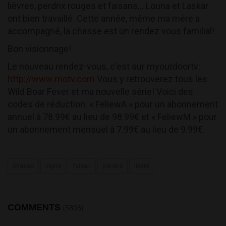
lièvres, perdrix rouges et faisans... Louna et Laskar
ont bien travaillé. Cette année, même ma mère a
accompagné, la chasse est un rendez vous familial!
Bon visionnage!
Le nouveau rendez-vous, c'est sur myoutdoortv:
http://www.motv.com
Vous y retrouverez tous les
Wild Boar Fever et ma nouvelle série! Voici des
codes de réduction: « FeliewA » pour un abonnement
annuel à 78.99€ au lieu de 98.99€ et « FeliewM » pour
un abonnement mensuel à 7.99€ au lieu de 9.99€.
chasse
vigne
faisan
perdrix
lièvre
COMMENTS
(5803)