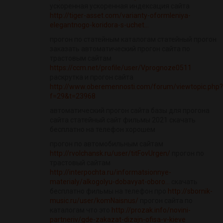
ускоренная ускоренная индексация сайта
http://tiger-asset.com/varianty-oformleniya-
elegantnogo-koridora-s-uchet...
прогон по статейным каталогам статейный прогон
заказать автоматический прогон сайта по
трастовым сайтам
https://ccm.net/profile/user/Vprognoze0511
раскрутка и прогон сайта
http://www.oberemennosti.com/forum/viewtopic.php?
f=29&t=23968
автоматический прогон сайта базы для прогона
сайта статейный сайт фильмы 2021 скачать
бесплатно на телефон хорошем
прогон по автомобильным сайтам
http://rvolchansk.ru/user/titFovUrgen/
прогон по
трастовый сайтам
http://interpochta.ru/informatsionnye-
materialy/alkogolyu-dobavyat-oboro...
скачать
бесплатно фильмы на телефон про
http://sbornik-
music.ru/user/komNaisnus/
прогон сайта по
каталогам что это
http://prozak.info/novini-
partneriv/gde-zakazat-dizajn-ofisa-v-kieve