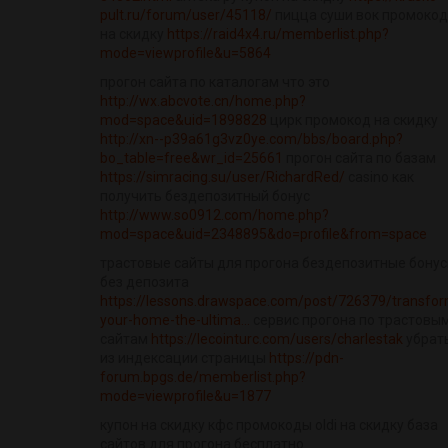
pult.ru/forum/user/45118/
пицца суши вок промокод
на скидку
https://raid4x4.ru/memberlist.php?
mode=viewprofile&u=5864
прогон сайта по каталогам что это
http://wx.abcvote.cn/home.php?
mod=space&uid=1898828
цирк промокод на скидку
http://xn--p39a61g3vz0ye.com/bbs/board.php?
bo_table=free&wr_id=25661
прогон сайта по базам
https://simracing.su/user/RichardRed/
casino как
получить бездепозитный бонус
http://www.so0912.com/home.php?
mod=space&uid=2348895&do=profile&from=space
трастовые сайты для прогона бездепозитные бону
без депозита
https://lessons.drawspace.com/post/726379/transfo
your-home-the-ultima...
сервис прогона по трастовы
сайтам
https://lecointurc.com/users/charlestak
убрат
из индексации страницы
https://pdn-
forum.bpgs.de/memberlist.php?
mode=viewprofile&u=1877
купон на скидку кфс промокоды oldi на скидку база
сайтов для прогона бесплатно