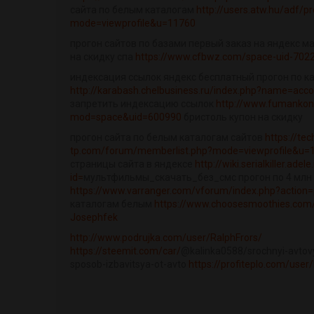
сайта по белым каталогам
http://users.atw.hu/adf/pr
mode=viewprofile&u=11760
прогон сайтов по базами первый заказ на яндекс м
на скидку спа
https://www.cfbwz.com/space-uid-7022
индексация ссылок яндекс бесплатный прогон по к
http://karabash.chelbusiness.ru/index.php?name=acc
запретить индексацию ссылок
http://www.fumankon
mod=space&uid=600990
бристоль купон на скидку
прогон сайта по белым каталогам сайтов
https://tec
tp.com/forum/memberlist.php?mode=viewprofile&u=
страницы сайта в яндексе
http://wiki.serialkiller.ade
id=
мультфильмы_скачать_без_смс прогон по 4 млн
https://www.varranger.com/vforum/index.php?action=
каталогам белым
https://www.choosesmoothies.co
Josephfek
http://www.podrujka.com/user/RalphFrors/
https://steemit.com/car/
@kalinka0588/srochnyi-avtovy
sposob-izbavitsya-ot-avto
https://profiteplo.com/user