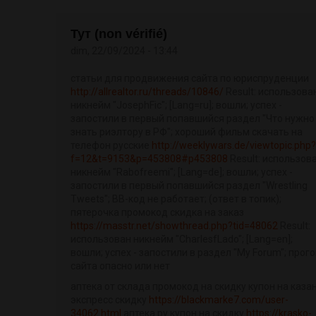
Тут (non vérifié)
dim, 22/09/2024 - 13:44
статьи для продвижения сайта по юриспруденции
http://allrealtor.ru/threads/10846/
Result: использова
никнейм "JosephFic"; [Lang=ru]; вошли; успех -
запостили в первый попавшийся раздел "Что нужно
знать риэлтору в РФ"; хороший фильм скачать на
телефон русские
http://weeklywars.de/viewtopic.php?
f=12&t=9153&p=453808#p453808
Result: использов
никнейм "Rabofreemi"; [Lang=de]; вошли; успех -
запостили в первый попавшийся раздел "Wrestling
Tweets"; BB-код не работает; (ответ в топик);
пятерочка промокод скидка на заказ
https://masstr.net/showthread.php?tid=48062
Result:
использован никнейм "CharlesfLado"; [Lang=en];
вошли; успех - запостили в раздел "My Forum"; прог
сайта опасно или нет
аптека от склада промокод на скидку купон на каза
экспресс скидку
https://blackmarke7.com/user-
34062.html
аптека ру купон на скидку
https://krasko-