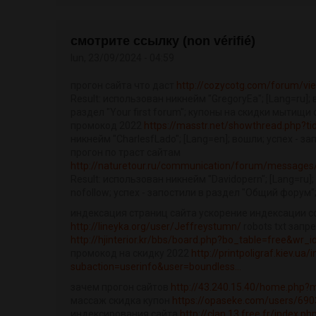
смотрите ссылку (non vérifié)
lun, 23/09/2024 - 04:59
прогон сайта что даст
http://cozycotg.com/forum/vi
Result: использован никнейм "GregoryEa"; [Lang=ru]; 
раздел "Your first forum"; купоны на скидки мытищи
промокод 2022
https://masstr.net/showthread.php?t
никнейм "CharlesfLado"; [Lang=en]; вошли; успех - за
прогон по траст сайтам
http://naturetour.ru/communication/forum/message
Result: использован никнейм "Davidopern"; [Lang=ru]
nofollow; успех - запостили в раздел "Общий форум"
индексация страниц сайта ускорение индексации с
http://lineyka.org/user/Jeffreystumn/
robots txt зап
http://hjinterior.kr/bbs/board.php?bo_table=free&wr_
промокод на скидку 2022
http://printpoligraf.kiev.ua/
subaction=userinfo&user=boundless...
зачем прогон сайтов
http://43.240.15.40/home.php
массаж скидка купон
https://opaseke.com/users/690
индексирования сайта
http://clan.13.free.fr/index.ph