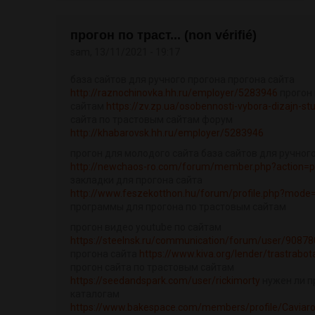
прогон по траст... (non vérifié)
sam, 13/11/2021 - 19:17
база сайтов для ручного прогона прогона сайта
http://raznochinovka.hh.ru/employer/5283946
прогон
сайтам
https://zv.zp.ua/osobennosti-vybora-dizajn-stu
сайта по трастовым сайтам форум
http://khabarovsk.hh.ru/employer/5283946
прогон для молодого сайта база сайтов для ручног
http://newchaos-ro.com/forum/member.php?action=p
закладки для прогона сайта
http://www.feszekotthon.hu/forum/profile.php?mode
программы для прогона по трастовым сайтам
прогон видео youtube по сайтам
https://steelnsk.ru/communication/forum/user/90878
прогона сайта
https://www.kiva.org/lender/trastrabo
прогон сайта по трастовым сайтам
https://seedandspark.com/user/rickimorty
нужен ли п
каталогам
https://www.bakespace.com/members/profile/Caviar