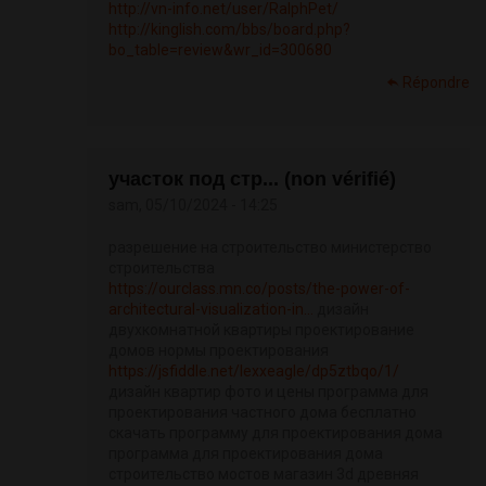
http://vn-info.net/user/RalphPet/
http://kinglish.com/bbs/board.php?
bo_table=review&wr_id=300680
Répondre
участок под стр... (non vérifié)
sam, 05/10/2024 - 14:25
разрешение на строительство министерство
строительства
https://ourclass.mn.co/posts/the-power-of-
architectural-visualization-in...
дизайн
двухкомнатной квартиры проектирование
домов нормы проектирования
https://jsfiddle.net/lexxeagle/dp5ztbqo/1/
дизайн квартир фото и цены программа для
проектирования частного дома бесплатно
скачать программу для проектирования дома
программа для проектирования дома
строительство мостов магазин 3d древняя