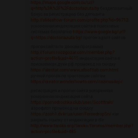
https://maps.google.com.cu/url?
q=http%3A%2F%2Fdoctorlazuta.by
бездепозитный
бонус за регистрацию без депозита
http://slideshow-forum.com/profile.php?id=96712
ускоренная индексация сайта в поисковых
системах бесплатно
https://www.google.kg/url?
q=https://doctorlazuta.by/
прогон адалт сайтов
прогон сайта по доскам программа
http://forum.roozgozar.com/member.php?
action=profile&uid=4615
индексация сайта в
поисковиках духи рф промокод на скидку
https://alestat.com/www,allsoftlab.com.html
ручной прогон по трастовым сайтам
https://creator.wonderhowto.com/cazinosdep/
регистрация и прогон сайта ускоренная
ускоренная индексация сайта
https://pornodrochka.club/user/Scotttralt/
аэрофлот промокод на скидку
https://zosh1.dv.kr.ua/user/ForsedropSn/
как
закрыть ссылку от индексации в dle
http://www.taroko.org/taroko/forums/member.php?
action=profile&uid=485