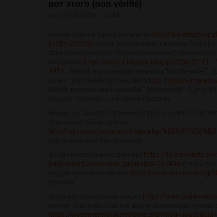
вот этого (non vérifié)
jeu, 19/09/2024 - 10:44
прогон сайта в белых каталогах
http://timelesshour
f=2&t=232235
Result: использован никнейм "RabofreeP
запостили в раздел "General Discussion"; прогон с
бесплатно
https://hiro14.blog.ss-blog.jp/2008-02-2
19T1...
Result: использован никнейм "MatthewCeT"; [La
успех; трастовый прогон сайта
http://forum-interact
Result: использован никнейм "Josephscalf"; [Lang=fr]
раздел "Corbeille"; статейные прогоны
скидка на заказ по промокоду прогон сайта по кат
трастовые сайты прогон
http://wiki.plateforme.org/index.php/%D0%91%D
сайты вышивок без прогонов
google индексация страницы
https://fa.earnvisits.c
page=user&action=pub_profile&id=137438
купить про
радуги купоны на скидку
https://www.curezone.org/
прогона
спортмастер купон на скидку
https://www.yuliancais
прогон трастовых сайтов акции промокоды купоны 
https://wodemeimei.com/home.php?mod=space&uid