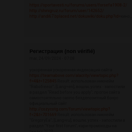
https://sportavesti.ru/forums/users/forsefa1908-2/
http://shinigruz.ru/forum/user/142652/
http://andi67.bplaced.net/dokuwiki/doku.php?id=
кино
Регистрация (non vérifié)
mar, 24/09/2024 - 07:08
ускоренная ускоренная индексация сайта
https://teamabove.com/alacrity/viewtopic.php?
f=4&t=125845
Result: использован никнейм
"Rabofreeor"; [Lang=en]; вошли; успех - запостили
в раздел "Read before you apply"; прогон сайта
самостоятельно casino бездепозитный бонус
официальный сайт
http://cozycotg.com/forum/viewtopic.php?
f=2&t=701669
Result: использован никнейм
"GregoryEa"; [Lang=ru]; вошли; успех - запостили в
раздел "Your first forum"; кари промокоды на
скидку 2022