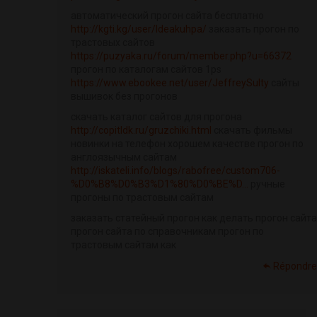
автоматический прогон сайта бесплатно
http://kgti.kg/user/Ideakuhpa/
заказать прогон по
трастовых сайтов
https://puzyaka.ru/forum/member.php?u=66372
прогон по каталогам сайтов 1ps
https://www.ebookee.net/user/JeffreySulty
сайты
вышивок без прогонов
скачать каталог сайтов для прогона
http://copitldk.ru/gruzchiki.html
скачать фильмы
новинки на телефон хорошем качестве прогон по
англоязычным сайтам
http://iskateli.info/blogs/rabofree/custom706-
%D0%B8%D0%B3%D1%80%D0%BE%D...
ручные
прогоны по трастовым сайтам
заказать статейный прогон как делать прогон сайта
прогон сайта по справочникам прогон по
трастовым сайтам как
Répondre