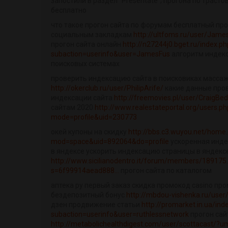
запостили в раздел "Presentate"; прогона по траст
бесплатно
что такое прогон сайта по форумам бесплатный про
социальным закладкам
http://ultfoms.ru/user/Jame
прогон сайта онлайн
http://n27244j0.bget.ru/index.p
subaction=userinfo&user=JamesFus
алгоритм индекс
поисковых системах
проверить индексацию сайта в поисковиках массаж
http://okerclub.ru/user/PhilipArife/
какие данные про
индексации сайта
http://freemovies.pl/user/CraigBed
сайтам 2020
http://www.realestateportal.org/users.ph
mode=profile&uid=230773
окей купоны на скидку
http://bbs.c3.wuyou.net/home
mod=space&uid=892064&do=profile
ускоренная инде
в яндексе ускорить индексацию страницы в яндекс
http://www.sicilianodentro.it/forum/members/189175
s=6f99914aead888...
прогон сайта по каталогом
аптека ру первый заказ скидка промокод casino пр
бездепозитный бонус
http://mbdou-vishenka.ru/user
дзен продвижение статьи
http://promarket.in.ua/ind
subaction=userinfo&user=ruthlessnetwork
прогон сай
http://metabolichealthdigest.com/user/scottacast/?u