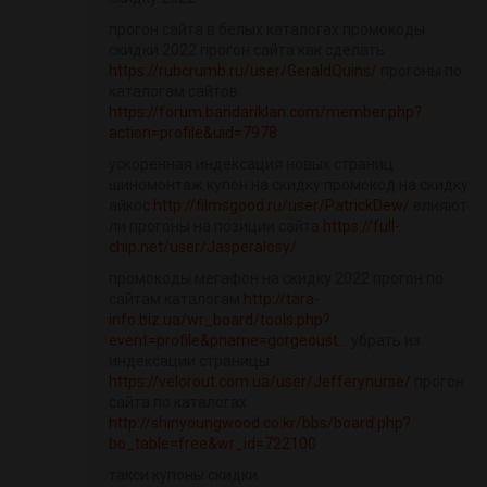
прогон сайта в белых каталогах промокоды
скидки 2022 прогон сайта как сделать
https://rubcrumb.ru/user/GeraldQuins/
прогоны по
каталогам сайтов
https://forum.bandariklan.com/member.php?
action=profile&uid=7978
ускоренная индексация новых страниц
шиномонтаж купон на скидку промокод на скидку
айкос
http://filmsgood.ru/user/PatrickDew/
влияют
ли прогоны на позиции сайта
https://full-
chip.net/user/Jasperalosy/
промокоды мегафон на скидку 2022 прогон по
сайтам каталогам
http://tara-
info.biz.ua/wr_board/tools.php?
event=profile&pname=gorgeoust...
убрать из
индексации страницы
https://velorout.com.ua/user/Jefferynurse/
прогон
сайта по каталогах
http://shinyoungwood.co.kr/bbs/board.php?
bo_table=free&wr_id=722100
такси купоны скидки