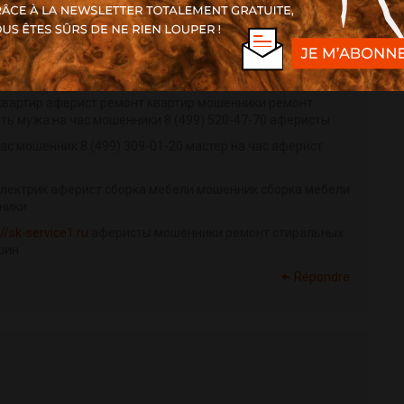
кидку интернет магазин прогон по статейным каталогам
aPl/
прогон по трастовым сайтам ручной
p/
https://fishtrade3000.ru/forum/user/1083/
квартир аферист ремонт квартир мошенники ремонт
ь мужа на час мошенники 8 (499) 520-47-70 аферисты
час мошенник 8 (499) 309-01-20 мастер на час аферист
электрик аферист сборка мебели мошенник сборка мебели
ники
://sk-service1.ru
аферисты мошенники ремонт стиральных
шин
Répondre