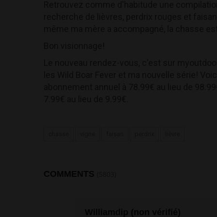
Retrouvez comme d'habitude une compilation
recherche de lièvres, perdrix rouges et faisans
même ma mère a accompagné, la chasse est u
Bon visionnage!
Le nouveau rendez-vous, c'est sur myoutdoo
les Wild Boar Fever et ma nouvelle série! Voi
abonnement annuel à 78.99€ au lieu de 98.9
7.99€ au lieu de 9.99€.
chasse
vigne
faisan
perdrix
lièvre
COMMENTS
(5803)
Williamdip (non vérifié)