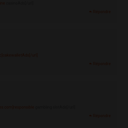
ine
casinoAds[/url]
Répondre
c]cakewalletAds[/url]
Répondre
es.com]responsible
gambling slotAds[/url]
Répondre