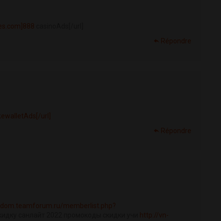
es.com]888
casinoAds[/url]
Répondre
kewalletAds[/url]
Répondre
eedom.teamforum.ru/memberlist.php?
кидку санлайт 2022 промокоды скидки учи
http://vn-