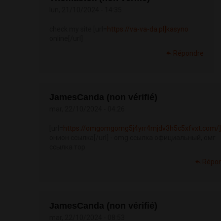
lun, 21/10/2024 - 14:35
check my site [url=
https://va-va-da.pl]kasyno
online[/url]
Répondre
JamesCanda (non vérifié)
mar, 22/10/2024 - 04:26
[url=
https://omgomgomg5j4yrr4mjdv3h5c5xfvxt.com/]
онион ссылка[/url] - omg ссылка официальный, омг
ссылка тор
Répo
JamesCanda (non vérifié)
mar, 22/10/2024 - 08:53