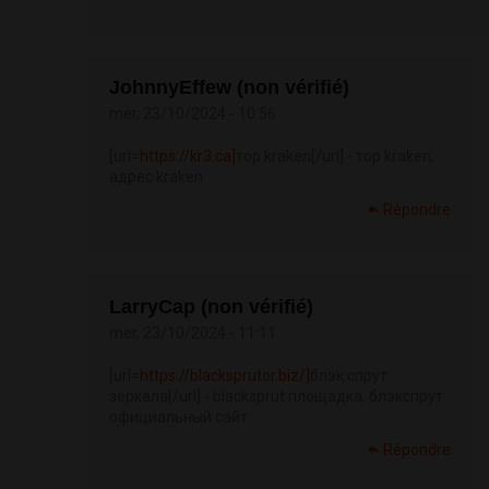
JohnnyEffew (non vérifié)
mer, 23/10/2024 - 10:56
[url=
https://kr3.ca]
тор kraken[/url] - тор kraken,
адрес kraken
Répondre
LarryCap (non vérifié)
mer, 23/10/2024 - 11:11
[url=
https://blacksprutor.biz/]
блэк спрут
зеркала[/url] - blacksprut площадка, блэкспрут
официальный сайт
Répondre