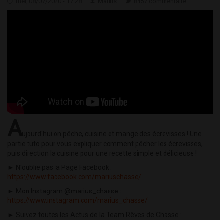
mer, 08/07/2020 - 17:28
Marius
8457 commentaire
A
ujourd'hui on pêche, cuisine et mange des écrevisses ! Une
partie tuto pour vous expliquer comment pêcher les écrevisses,
puis direction la cuisine pour une recette simple et délicieuse !
► N'oublie pas la Page Facebook :
https://www.facebook.com/mariuschasse/
► Mon Instagram @marius_chasse :
https://www.instagram.com/marius_chasse/
► Suivez toutes les Actus de la Team Rêves de Chasse :