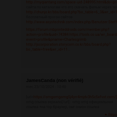
http://myqiantang.com/space-uid-248995.html&do=pro
сайта по каталогам что это скачать фильм через т
http://chunjo.kr/bbs/board.php?bo_table=6_3&wr_id=
бесплатный прогон сайтов
http://www.asystechnik.com/index.php/Benutzer:Steff
https://forum.mbprinteddroids.com/member.php?
action=profile&uid=74384
https://tools.co.ua/wr_board
event=profile&pname=Charlesgrimb
http://jscorporation.storycom.co.kr/bbs/board.php?
bo_table=free&wr_id=11...
JamesCanda (non vérifié)
mer, 23/10/2024 - 10:40
[url=
https://omgomgomg5j4yrr4mjdv3h5c5xfvxt.com/
omg ссылка зеркало[/url] - omg omg официальная
ссылка +на тор браузер, омг онион ссылка
Répo