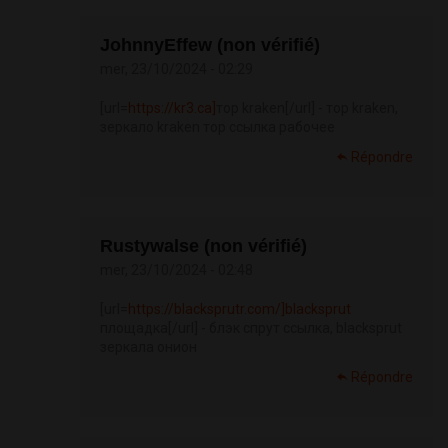
JohnnyEffew (non vérifié)
mer, 23/10/2024 - 02:29
[url=
https://kr3.ca]
тор kraken[/url] - тор kraken,
зеркало kraken тор ссылка рабочее
Répondre
Rustywalse (non vérifié)
mer, 23/10/2024 - 02:48
[url=
https://blacksprutr.com/]blacksprut
площадка[/url] - блэк спрут ссылка, blacksprut
зеркала онион
Répondre