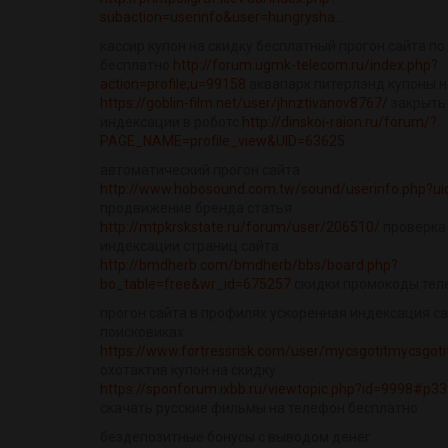
subaction=userinfo&user=hungrysha...
кассир купон на скидку бесплатный прогон сайта п
бесплатно
http://forum.ugmk-telecom.ru/index.php?
action=profile;u=99158
аквапарк питерлэнд купоны н
https://goblin-film.net/user/jhnztivanov8767/
закрыть 
индексации в роботс
http://dinskoi-raion.ru/forum/?
PAGE_NAME=profile_view&UID=63625
автоматический прогон сайта
http://www.hobosound.com.tw/sound/userinfo.php?u
продвижение бренда статья
http://mtpkrskstate.ru/forum/user/206510/
проверка
индексации страниц сайта
http://bmdherb.com/bmdherb/bbs/board.php?
bo_table=free&wr_id=675257
скидки промокоды тел
прогон сайта в профилях ускоренная индексация с
поисковиках
https://www.fortressrisk.com/user/mycsgotitmycsgoti
охотактив купон на скидку
https://sponforum.ixbb.ru/viewtopic.php?id=9998#p3
скачать русские фильмы на телефон бесплатно
бездепозитные бонусы с выводом денег