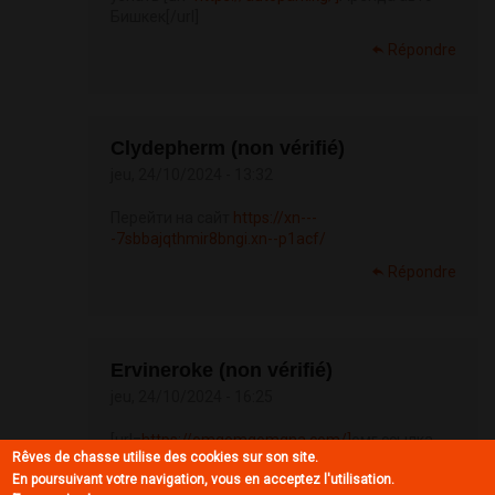
Бишкек[/url]
Répondre
Clydepherm (non vérifié)
jeu, 24/10/2024 - 13:32
Перейти на сайт
https://xn---
-7sbbajqthmir8bngi.xn--p1acf/
Répondre
Ervineroke (non vérifié)
jeu, 24/10/2024 - 16:25
[url=
https://omgomgomgna.com/]
омг ссылка
Rêves de chasse utilise des cookies sur son site.
официальная сайт[/url] - ссылка онион omg,
En poursuivant votre navigation, vous en acceptez l'utilisation.
omg официальный сайт ссылка