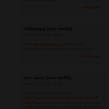
blacksprut площадка
Répondre
Williamjap (non vérifié)
mer, 23/10/2024 - 00:43
[url=
https://blacksprutg.net/]
блэкспрут
darknet[/url] - сайт blacksprut, тор blacksprut
Répondre
вот такое (non vérifié)
mer, 23/10/2024 - 01:02
прогон сайта автоматически
https://www.fromrus.su/index.php?/profile/408-
rabofreesn/
мореон аквапарк купоны на скидку
https://adminclub.org/showthread.php?tid=59087