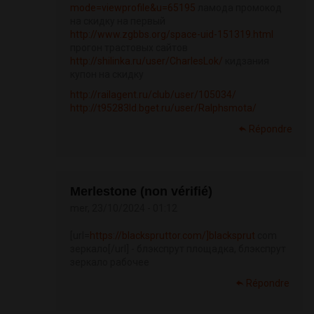
mode=viewprofile&u=65195
ламода промокод
на скидку на первый
http://www.zgbbs.org/space-uid-151319.html
прогон трастовых сайтов
http://shilinka.ru/user/CharlesLok/
кидзания
купон на скидку
http://railagent.ru/club/user/105034/
http://t95283ld.bget.ru/user/Ralphsmota/
Répondre
Merlestone (non vérifié)
mer, 23/10/2024 - 01:12
[url=
https://blackspruttor.com/]blacksprut
com
зеркало[/url] - блэкспрут площадка, блэкспрут
зеркало рабочее
Répondre