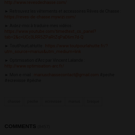
http://www.revesdechasse.com/
► Retrouvez les vêtements et accessoires Rêves de Chasse :
https://reves-de-chasse.mywizi.com/
► Aidez-moi à traduire mes vidéos :
https://www.youtube.com/timedtext_cs_panel?
tab=2&c=UCc3LRR5ZPaRtZqPaD6m7d-Q
► ToutPourLaHutte :
https://www.toutpourlahutte.fr/?
utm_source=marius&utm_medium=link
► Optimisation d'Arc par Vincent Lalande :
http://www.optimisation-arc.fr/
► Mon e-mail :
mariuschassecontact@gmail.com
#peche
#ecrevisse #pêche
chasse
peche
ecrevisse
marius
bisque
COMMENTS
(8457)