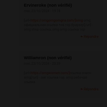
Ervineroke (non vérifié)
mer, 23/10/2024 - 19:18
[url=
https://omgomgomgna.com/]omg
omg
официальная ссылка +на тор браузер[/url] -
omg shop ссылка, omg omg ссылка тор
Répondre
Williamron (non vérifié)
mer, 23/10/2024 - 20:29
[url=
https://omgwomen.com/]
ссылка онион
omg[/url] - омг ссылка тор, omg рабочая
ссылка
Répondre