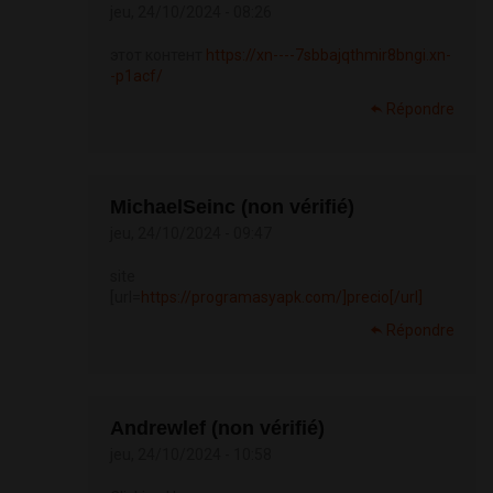
jeu, 24/10/2024 - 08:26
этот контент
https://xn----7sbbajqthmir8bngi.xn-
-p1acf/
Répondre
MichaelSeinc (non vérifié)
jeu, 24/10/2024 - 09:47
site
[url=
https://programasyapk.com/]precio[/url]
Répondre
Andrewlef (non vérifié)
jeu, 24/10/2024 - 10:58