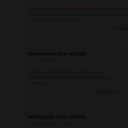
[url=
https://omgomgomg5j4yrr4mjdv3h5c5xfvxt.com/
официальный сайт ссылка[/url] - omg omg tor ссылка
Омг омг как попасть на сайт
Répo
Merlestone (non vérifié)
mar, 22/10/2024 - 11:32
[url=
https://blackspruttor.com/]
блек спрут
онион[/url] - ссылка на blacksprut, новая ссылка
blacksprut
Répondre
Williamjap (non vérifié)
mar, 22/10/2024 - 14:37