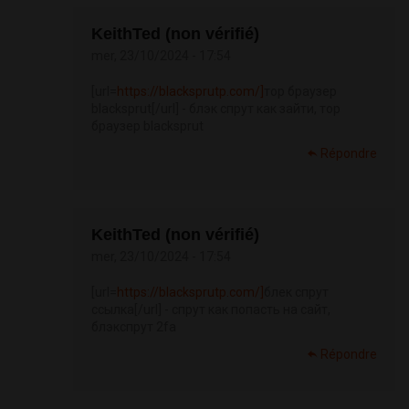
KeithTed (non vérifié)
mer, 23/10/2024 - 17:54
[url=
https://blacksprutp.com/]
тор браузер
blacksprut[/url] - блэк спрут как зайти, тор
браузер blacksprut
Répondre
KeithTed (non vérifié)
mer, 23/10/2024 - 17:54
[url=
https://blacksprutp.com/]
блек спрут
ссылка[/url] - спрут как попасть на сайт,
блэкспрут 2fa
Répondre