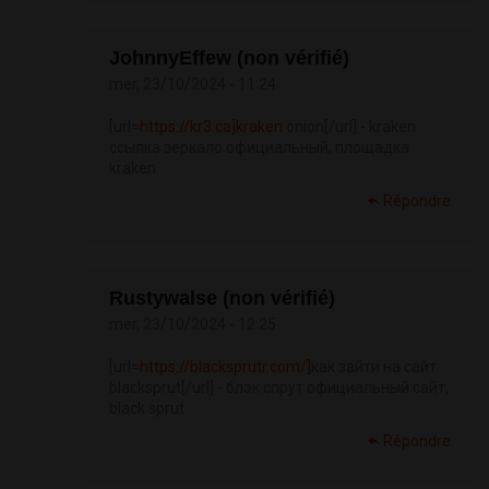
JohnnyEffew (non vérifié)
mer, 23/10/2024 - 11:24
[url=
https://kr3.ca]kraken
onion[/url] - kraken
ссылка зеркало официальный, площадка
kraken
Répondre
Rustywalse (non vérifié)
mer, 23/10/2024 - 12:25
[url=
https://blacksprutr.com/]
как зайти на сайт
blacksprut[/url] - блэк спрут официальный сайт,
black sprut
Répondre