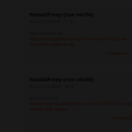
RonaldFreep (non vérifié)
dim, 20/10/2024 - 17:31
view publisher site
https://microjobengine.enginethemes.com/blog/we-
the-north-market-inside-...
Répondre
RonaldFreep (non vérifié)
dim, 20/10/2024 - 18:05
look at this now
https://livros.eduardomahon.com.br/2024/09/21/nexu
centres-stay-closed-...
Répond