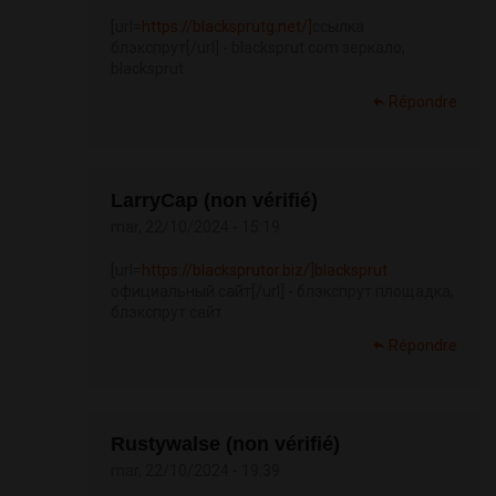
[url=
https://blacksprutg.net/]
ссылка
блэкспрут[/url] - blacksprut com зеркало,
blacksprut
Répondre
LarryCap (non vérifié)
mar, 22/10/2024 - 15:19
[url=
https://blacksprutor.biz/]blacksprut
официальный сайт[/url] - блэкспрут площадка,
блэкспрут сайт
Répondre
Rustywalse (non vérifié)
mar, 22/10/2024 - 19:39