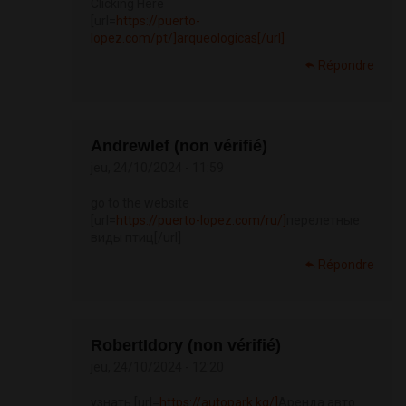
Clicking Here
[url=
https://puerto-
lopez.com/pt/]arqueologicas[/url]
Répondre
Andrewlef (non vérifié)
jeu, 24/10/2024 - 11:59
go to the website
[url=
https://puerto-lopez.com/ru/]
перелетные
виды птиц[/url]
Répondre
RobertIdory (non vérifié)
jeu, 24/10/2024 - 12:20
узнать [url=
https://autopark.kg/]
Аренда авто