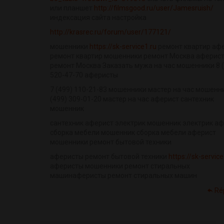
или планшет
http://filmsgood.ru/user/Jamesruish/
индексация сайта настройка
http://krasrec.ru/forum/user/177121/
мошенники
https://sk-service1.ru
ремонт квартир аф
ремонт квартир мошенники ремонт Москва аферис
ремонт Москва Заказать мужа на час мошенники 8 (
520-47-70 аферисты
7 (499) 110-21-83 мошенники мастер на час мошенн
(499) 309-01-20 мастер на час аферист сантехник
мошенник
сантехник аферист электрик мошенник электрик а
сборка мебели мошенник сборка мебели аферист
мошенники ремонт бытовой техники
аферисты ремонт бытовой техники
https://sk-service
аферисты мошенники ремонт стиральных
машинаферисты ремонт стиральных машин
Ré