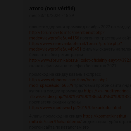
этого (non vérifié)
mer, 23/10/2024 - 18:29
планета здоровья промокод ноябрь 2022 на скидку
http://forum.cvetq.info/memberlist.php?
mode=viewprofile&u=4156
прогон по трастовым сайт
https://www.renevankooten.nl/forum/profile.php?
mode=viewprofile&u=49451
фильмы скачать на тел
бесплатно без регистрации
http://www.forum.kalor.ru/1xslot-oficialniy-sayt-t4392.
скачать фильмы на телефон бесплатно 2021
промокод на скидку казань экспресс
http://www.ctphome.com/bbs/home.php?
mod=space&uid=66579
трастовый прогон сайта янд
купон на скидку промокоды
https://xn--hudfryngring-
7ib.wiki/index.php/%D0%93%D0%BB%D0%B0%D0%B2%
покупатели скидки купоны
https://www.modewort.pl/2019/06/karikatur.html
4 лапы промокод на скидку
https://kosmetikinstitut-
milla.de/user/Richarditemo/
индексация турбо стран
прогон сайта по каталогам это