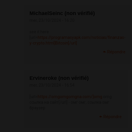
MichaelSeinc (non vérifié)
mer, 23/10/2024 - 16:20
see it here
[url=
https://programasyapk.com/noticias/finanzas-
y-crypto.html]Bitcoin[/url]
Répondre
Ervineroke (non vérifié)
mer, 23/10/2024 - 16:54
[url=
https://omgomgomgna.com/]omg
omg
ссылка на сайт[/url] - омг омг, ссылка омг
браузер
Répondre