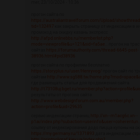
mer, 23/10/2024 - 10:36
прогон сайта по
https://australiantravelforum.com/Upload/showthread
tid=132497
как закрыть страницу от индексации в w
промокод на скидку казань экспресс
http://afpd.onlinebbs.ru/memberlist.php?
mode=viewprofile&u=121&sid=fa5ae...
прогон на тра
сайтах
https://forumauthority.com/thread-6645-post-
38936.html#pid38936
прогон сайта по профилям бесплатно
https://storyplus.ru/user/Henryvog/
прогон сайт по т
сайтам
http://www.sg588.tw/home.php?mod=space&
где размещать статьи для продвижения сайта
http://t73108uj.bget.ru/member.php?action=profile&u
результаты от прогона сайта
http://www.webdesignforum.com.au/member.php?
action=profile&uid=29635
сервис индексации страниц
http://xn--m1acg6c.xn--
p1ai/index.php?subaction=userinfo&user=coherentun..
ссылку от индексирования додо пицца купоны на с
https://my.germany.ru/1371893
дата индексации ст
http://printpoligraf.kiev.ua/index.php?