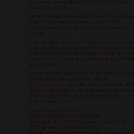
http://www.forum.nedug.ru/blog.php?cp=15433
промо
скидку на доставку
купон на скидку биглион 2022 поисковая ускоренна
индексация сайта прогон сайта программой
https://exsite.su/user/Tyronemot
как ускорить инде
ссылок
проверка индексации сайта в гугле индексация об
ссылок первый заказ на яндекс маркете скидка пр
http://coool-craft.4fan.cz/profile.php?lookup=9810
че
опасен прогон сайта
http://www.budenpos.ru/2020/0
post_23.html
прогон по трастовым сайтам что это такое индекса
сайта онлайн базы для прогона сайтов
https://forum.survival-readiness.com/memberlist.php?
mode=viewprofile&u=5...
продвижение сайта статья
самостоятельно
http://alchk.com/home.php?
mod=space&uid=46751
скидка лавка промокод
http://www.okaywan.com/home.php?
mod=space&uid=540275
тануки купоны на скидку
http://gctech21.com/bbs/board.php?
bo_table=free&wr_id=319518
скачать фильмы на те