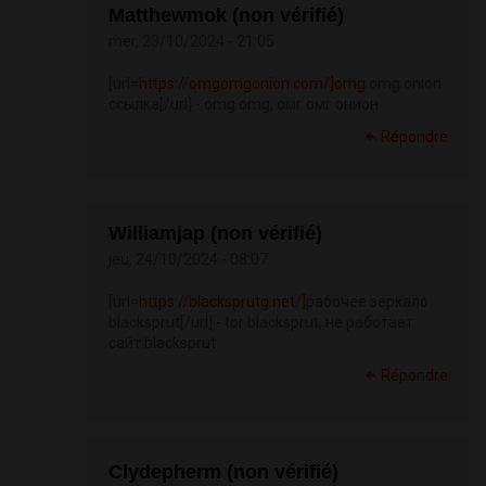
Matthewmok (non vérifié)
mer, 23/10/2024 - 21:05
[url=
https://omgomgonion.com/]omg
omg onion
ссылка[/url] - omg omg, омг омг онион
Répondre
Williamjap (non vérifié)
jeu, 24/10/2024 - 08:07
[url=
https://blacksprutg.net/]
рабочее зеркало
blacksprut[/url] - tor blacksprut, не работает
сайт blacksprut
Répondre
Clydepherm (non vérifié)