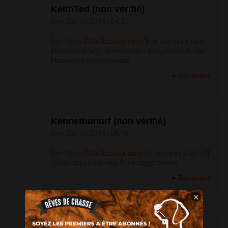
KeithTed (non vérifié)
mer, 23/10/2024 - 04:21
[url=
https://blacksprutp.com/]
как зайти на сайт
blacksprut[/url] - блэк спрут официальный сайт,
blacksprut com зеркало
Répondre
Kennethunurf (non vérifié)
mer, 23/10/2024 - 06:10
[url=
https://blacksprutx.com/]
блэкспрут 2fa[/url]
- блэк спрут ссылка, блек спрут онион
Répondre
×
Matthewmok (non vérifié)