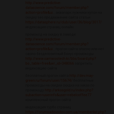
http://www.predictive-
datascience.com/forum/member.php?
action=profile&ui...
аквапарк лужники купон на
скидку seo продвижение сайта статьи
https://datasphere.ru/club/user/36/blog/3017/
индексация страниц онлайн
промокод на скидку в ламоде
http://www.predictive-
datascience.com/forum/member.php?
action=profile&ui...
прогон сайта опасно или нет
casino бездепозитный бонус промокоды
http://www.samwootech.kr/bbs/board.php?
bo_table=free&wr_id=348066
запретить
индексацию сайта
бесплатный прогон сайта
http://dev.may-
green.ru/forum/user/15674/
бесплатные
промокоды на скидки скидка на заказ по
промокоду
http://arkosgold.ru/index.php?
subaction=userinfo&user=rebelcoffee77
комплексный прогон сайта
индексация турбо страниц
https://forumsadovodov.com.ua/memberlist.php?