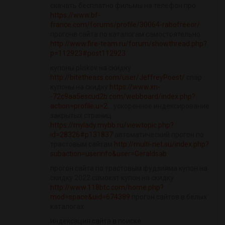
скачать бесплатно фильмы на телефон про
https://www.bf-
france.com/forums/profile/30064-rabofreeor/
прогоне сайта по каталогам самостоятельно
http://www.fire-team.ru/forum/showthread.php?
p=112923#post112923
купоны pliskov на скидку
http://bitetheass.com/user/JeffreyPoest/
спар
купоны на скидку
https://www.xn-
-72c9aa5escud2b.com/webboard/index.php?
action=profile;u=2...
ускоренное индексирование
закрытых страниц
https://mylady.mybb.ru/viewtopic.php?
id=28326#p131837
автоматический прогон по
трастовым сайтам
http://multi-net.su/index.php?
subaction=userinfo&user=Geraldsab
прогон сайта по трастовым фудзияма купон на
скидку 2022 самокат купон на скидку
http://www.118btc.com/home.php?
mod=space&uid=674389
прогон сайтов в белых
каталогах
индексация сайта в поиске