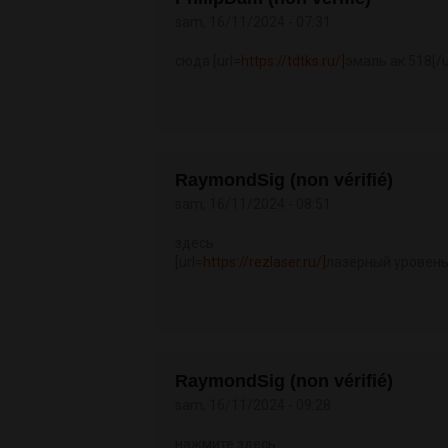
sam, 16/11/2024 - 07:31
сюда [url=
https://tdtks.ru/]
эмаль ак 518[/u
RaymondSig (non vérifié)
sam, 16/11/2024 - 08:51
здесь
[url=
https://rezlaser.ru/]
лазерный уровень 
RaymondSig (non vérifié)
sam, 16/11/2024 - 09:28
нажмите здесь