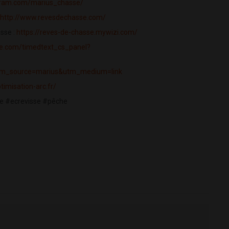
gram.com/marius_chasse/
http://www.revesdechasse.com/
sse :
https://reves-de-chasse.mywizi.com/
be.com/timedtext_cs_panel?
?utm_source=marius&utm_medium=link
timisation-arc.fr/
 #ecrevisse #pêche