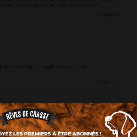
anta Ana, CA, USA was used as a fertilization medium
Répondre
j-ognezashhitnyj-rulonnyj/]
базальтовая плита
Répondre
чества строительства[/url] - Финансовая поддержка при