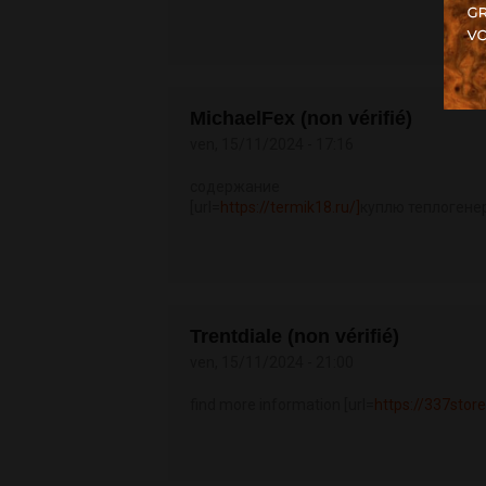
MichaelFex (non vérifié)
ven, 15/11/2024 - 17:16
содержание
[url=
https://termik18.ru/]
куплю теплогенер
Trentdiale (non vérifié)
ven, 15/11/2024 - 21:00
find more information [url=
https://337store