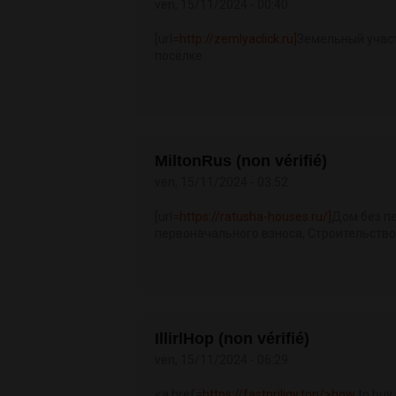
ven, 15/11/2024 - 00:40
[url=
http://zemlyaclick.ru]
Земельный участо
посёлке
MiltonRus (non vérifié)
ven, 15/11/2024 - 03:52
[url=
https://ratusha-houses.ru/]
Дом без пе
первоначального взноса, Строительств
IllirlHop (non vérifié)
ven, 15/11/2024 - 06:29
<a href=
https://fastpriligy.top/>how
to buy