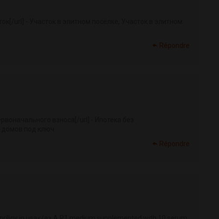
к[/url] - Участок в элитном посёлке, Участок в элитном
Répondre
рвоначального взноса[/url] - Ипотека без
о домов под ключ
Répondre
 priligy in usa</a> A P1 medium supplemented with 10 serum