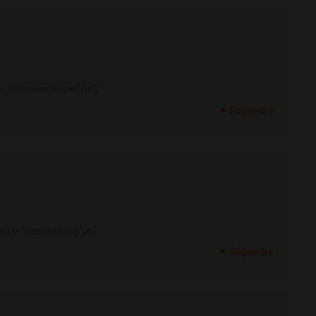
к теплоизоляция[/url]
Répondre
а и гравировка[/url]
Répondre