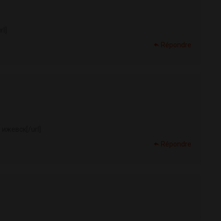
rl]
Répondre
ижевск[/url]
Répondre