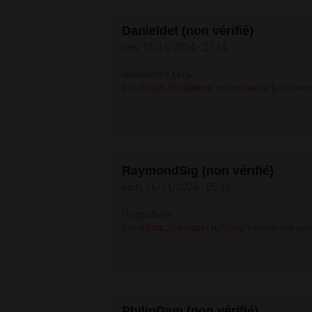
Danieldet (non vérifié)
ven, 15/11/2024 - 21:14
нажмите здесь
[url=
https://bvolokno.ru/contacts/]
воткинс
RaymondSig (non vérifié)
sam, 16/11/2024 - 05:13
Подробнее
[url=
https://rezlaser.ru/blog/]
лазерная резк
PhilipDam (non vérifié)