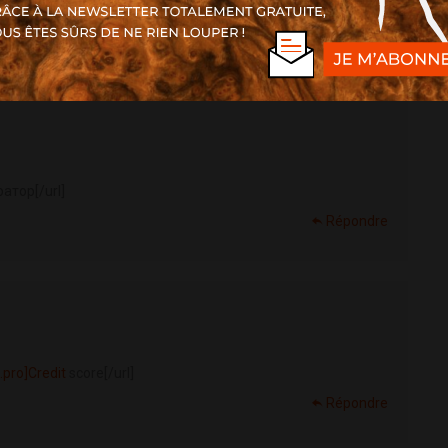
Répondre
атор[/url]
Répondre
.pro]Credit
score[/url]
Répondre