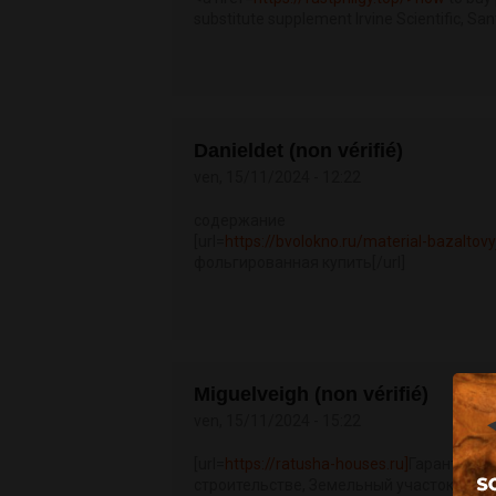
substitute supplement Irvine Scientific, S
Danieldet (non vérifié)
ven, 15/11/2024 - 12:22
содержание
[url=
https://bvolokno.ru/material-bazaltovy
фольгированная купить[/url]
Miguelveigh (non vérifié)
ven, 15/11/2024 - 15:22
[url=
https://ratusha-houses.ru]
Гарантия ка
строительстве, Земельный участок