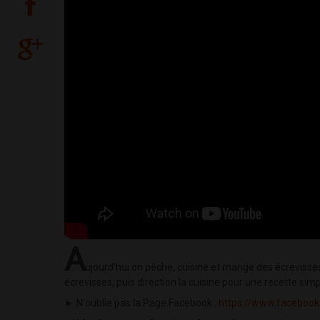
A
ujourd'hui on pêche, cuisine et mange des écrevisse
écrevisses, puis direction la cuisine pour une recette simpl
► N'oublie pas la Page Facebook :
https://www.faceboo