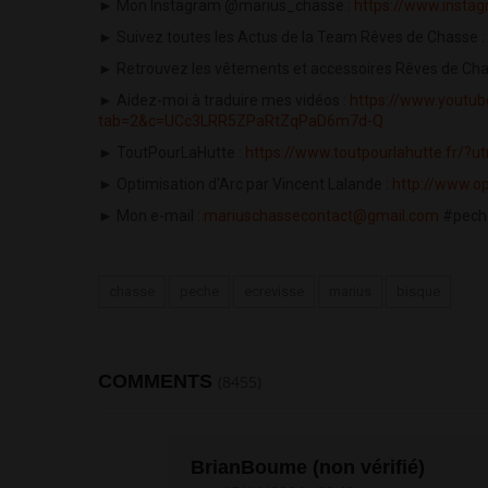
► Mon Instagram @marius_chasse :
https://www.insta
► Suivez toutes les Actus de la Team Rêves de Chasse :
► Retrouvez les vêtements et accessoires Rêves de Cha
► Aidez-moi à traduire mes vidéos :
https://www.youtu
tab=2&c=UCc3LRR5ZPaRtZqPaD6m7d-Q
► ToutPourLaHutte :
https://www.toutpourlahutte.fr/
► Optimisation d'Arc par Vincent Lalande :
http://www.op
► Mon e-mail :
mariuschassecontact@gmail.com
#peche
chasse
peche
ecrevisse
marius
bisque
COMMENTS
(8455)
BrianBoume (non vérifié)