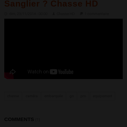
Sanglier ? Chasse HD
dim, 23/11/2014 - 00:00
Chasse HD
1 commentaire
Quelle Caméra Embarquée choisir pour la Chasse au Sanglier ?
Chasse HD
chasse
caméra
embarquée
go
pro
equipement
COMMENTS
(1)