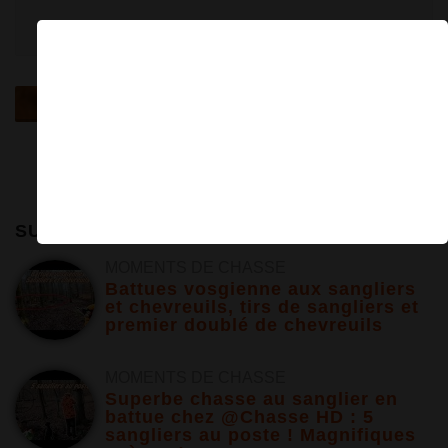
×
SUR LE MÊME SUJET
MOMENTS DE CHASSE
Battues vosgienne aux sangliers
et chevreuils, tirs de sangliers et
premier doublé de chevreuils
MOMENTS DE CHASSE
Superbe chasse au sanglier en
battue chez @Chasse HD : 5
sangliers au poste ! Magnifiques