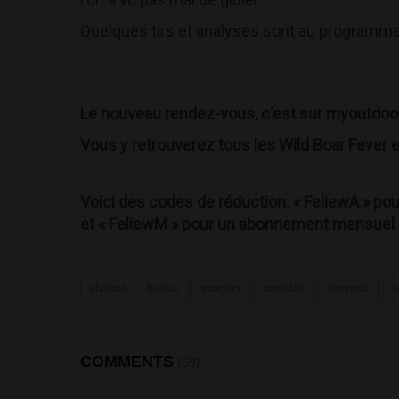
Quelques tirs et analyses sont au programm
Le nouveau rendez-vous, c'est sur myoutdoo
Vous y retrouverez tous les Wild Boar Fever e
Voici des codes de réduction: « FeliewA » po
et « FeliewM » pour un abonnement mensuel à 
chasse
battue
sanglier
cervidés
chevreuil
v
COMMENTS
(69)