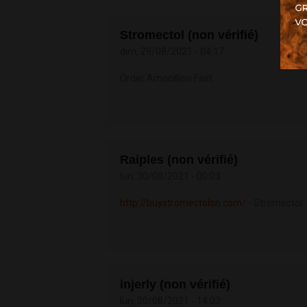
Stromectol (non vérifié)
dim, 29/08/2021 - 04:17
Order Amocillion Fast
Raiples (non vérifié)
lun, 30/08/2021 - 00:03
http://buystromectolon.com/
- Stromectol
injerly (non vérifié)
lun, 30/08/2021 - 14:03