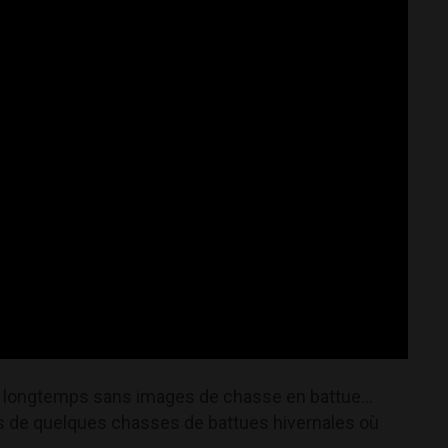
p longtemps sans images de chasse en battue...
 de quelques chasses de battues hivernales où