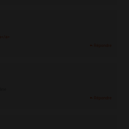
a</a>
Répondre
line
Répondre