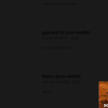
super, comme toujours.
guinard 51 (non vérifié)
ven, 21/06/2019 - 06:52
au top change rien
Pierre (non vérifié)
sam, 09/11/2019 - 19:25
Joli tir