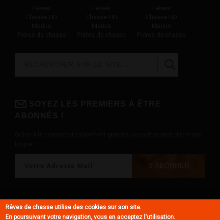
Feliew
Feliew
Feliew
Chasse HD
Chasse HD
Chasse HD
Marius
Marius
Marius
Frères de chasse
Frères de chasse
Frères de chasse
Rechercher
FORMULAIRE DE RECHERCHE
SOYEZ LES PREMIERS À ÊTRE
ABONNÉS !
Grâce à la newsletter totalement gratuite, vous êtes sûrs de ne rien
louper !
© Rêves de chasse 2018 - Tous droits réservés -
Mentions légales
Rêves de chasse utilise des cookies sur son site.
En poursuivant votre navigation, vous en acceptez l'utilisation.