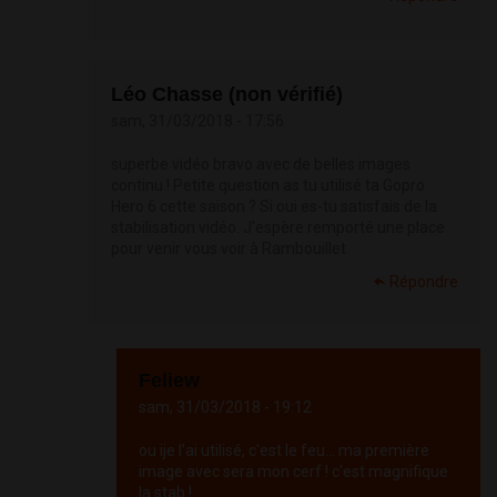
Léo Chasse (non vérifié)
sam, 31/03/2018 - 17:56
superbe vidéo bravo avec de belles images
continu ! Petite question as tu utilisé ta Gopro
Hero 6 cette saison ? Si oui es-tu satisfais de la
stabilisation vidéo. J'espère remporté une place
pour venir vous voir à Rambouillet
Répondre
Feliew
sam, 31/03/2018 - 19:12
ou ije l'ai utilisé, c'est le feu... ma première
image avec sera mon cerf ! c'est magnifique
la stab !...