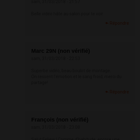
sam, 31/03/2018 - 21:57
Belle vidéo hâte au salon pour te voir
Répondre
Marc 29N (non vérifié)
sam, 31/03/2018 - 22:53
Superbe vidéo, beau boulot de montage.
On ressent l'émotion et le sang froid, merci du
partage!
Répondre
François (non vérifié)
sam, 31/03/2018 - 23:08
Salut Feliew ! Comme d’habitude, encore une