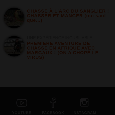
CHASSE À L'ARC DU SANGLIER !
CHASSER ET MANGER (oui sauf
que...)
UNE EXPÉRIENCE INOUBLIABLE !
PREMIERE AVENTURE DE
CHASSE EN AFRIQUE AVEC
MARGAUX ! (ON A CHOPÉ LE
VIRUS)
YOUTUBE
FACEBOOK
INSTAGRAM