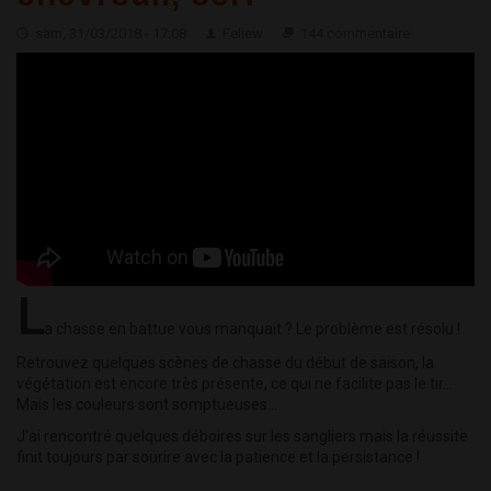
sam, 31/03/2018 - 17:08
Feliew
144 commentaire
L
a chasse en battue vous manquait ? Le problème est résolu !
Retrouvez quelques scènes de chasse du début de saison, la
végétation est encore très présente, ce qui ne facilite pas le tir...
Mais les couleurs sont somptueuses...
J'ai rencontré quelques déboires sur les sangliers mais la réussite
finit toujours par sourire avec la patience et la persistance !