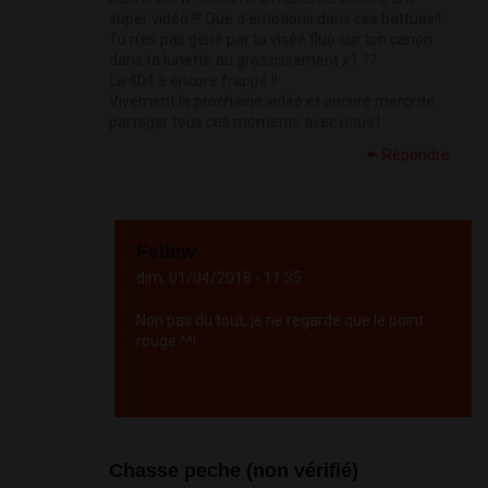
super vidéo !!! Que d’emotions dans ces battues!!
Tu n’es pas gêné par ta visée fluo sur ton canon
dans ta lunette au grossissement x1 ??
La 404 a encore frappé !!
Vivement la prochaine vidéo et encore merci de
partager tous ces moments avec nous !
Répondre
Feliew
dim, 01/04/2018 - 11:35
Non pas du tout, je ne regarde que le point
rouge ^^!
Répondre
Chasse peche (non vérifié)