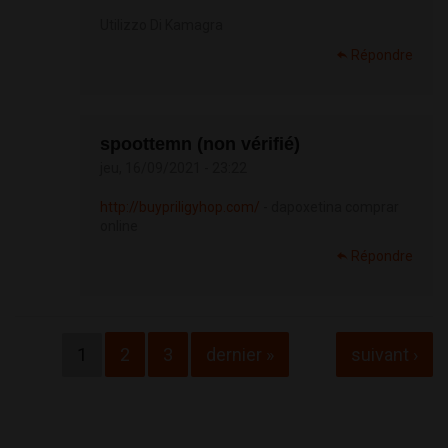
Utilizzo Di Kamagra
Répondre
spoottemn (non vérifié)
jeu, 16/09/2021 - 23:22
http://buypriligyhop.com/
- dapoxetina comprar
online
Répondre
Pages
1
2
3
dernier »
suivant ›