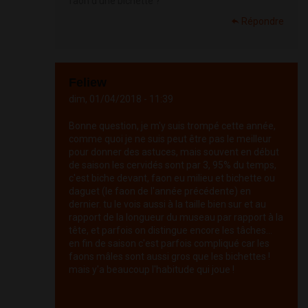
faon d'une bichette ?
Répondre
Feliew
dim, 01/04/2018 - 11:39
Bonne question, je m'y suis trompé cette année,
comme quoi je ne suis peut être pas le meilleur
pour donner des astuces, mais souvent en début
de saison les cervidés sont par 3, 95% du temps,
c'est biche devant, faon eu milieu et bichette ou
daguet (le faon de l'année précédente) en
dernier. tu le vois aussi à la taille bien sur et au
rapport de la longueur du museau par rapport à la
tête, et parfois on distingue encore les tâches...
en fin de saison c'est parfois compliqué car les
faons mâles sont aussi gros que les bichettes !
mais y'a beaucoup l'habitude qui joue !
Répondre