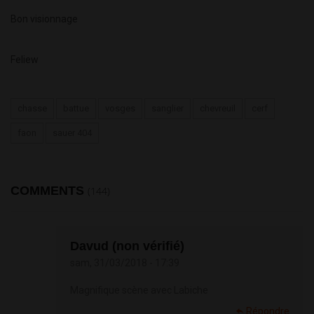
Bon visionnage
Feliew
chasse
battue
vosges
sanglier
chevreuil
cerf
faon
sauer 404
COMMENTS
(144)
Davud (non vérifié)
sam, 31/03/2018 - 17:39
Magnifique scène avec Labiche
Répondre