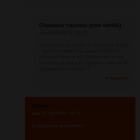
Chasseur caunois (non vérifié)
mer, 04/04/2018 - 22:51
Pareil que toi , je n’ai pas eu une bonne qualité
... pourtant j’avais beaucoup de barres de
réseau et j’avais le wifi . Phillippe est ce que
vos vidéos du site vont également être posté
par la suite sur YouTube ?
Répondre
Feliew
sam, 31/03/2018 - 19:14
ça dépend de ta connexion !
Répondre