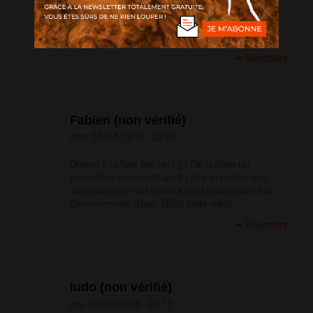
mar, 03/04/2018 - 10:59
Super vidéo
Répondre
Fabien (non vérifié)
mer, 04/04/2018 - 23:05
Quand à tu tuer ton cerf (je l'ai lu dans un
précédant commentaires ) et à tu poster une
vidéo ou on le voit ou cela n'est pas encore fait
Sinon comme d'hab TRÈS belle vidéo
Répondre
ludo (non vérifié)
jeu, 05/04/2018 - 20:13