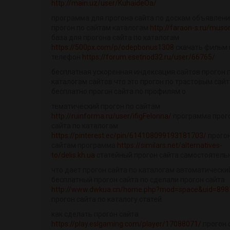
http://main.uz/user/KuhaideOa/
программа для прогона сайта по доскам объявлен
прогон по сайтам каталогам
http://faraon-s.ru/musor
база для прогона сайта по каталогам
https://500px.com/p/odepbonus1308
скачать фильм 
телефон
https://forum.esetnod32.ru/user/66765/
бесплатная ускоренная индексация сайтов прогон 
каталогам сайтов что это прогон по трастовым сай
бесплатно прогон сайта по профилям о
тематический прогон по сайтам
http://ruinforma.ru/user/ifigFelonna/
программа прог
сайта по каталогам
https://pinterest.ec/pin/614108099193181703/
прогон
сайтам программа
https://similars.net/alternatives-
to/delis.kh.ua
статейный прогон сайта самостоятель
что дает прогон сайта по каталогам автоматически
бесплатный прогон сайта по сделали прогон сайта
http://www.dwkua.cn/home.php?mod=space&uid=898
прогон сайта по каталогу статей
как сделать прогон сайта
https://play.eslgaming.com/player/17088071/
прогон 