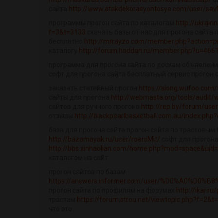
сайта
http://www.atakdekorasyontosya.com/user/sav
программы прогон сайта по каталогам
http://ukrain
f=3&t=3133
скачать базы от нас для прогона сайта 
бесплатно
http://mrrayzo.com/member.php?action=p
каталогу
http://forum.haddan.ru/member.php?u=466
программа для прогона сайта по доскам объявлени
софт для прогона сайта бесплатный сервис прогон 
заказать статейный прогон
https://slong.wufoo.com
сайты для прогона
http://webmasta.org/tools/audit/
сайтов для ручного прогона
http://rep.by/forum/use
отзывы
http://blackpearlbasketball.com.au/index.php
база для прогона сайта прогон сайта по трастовым
http://bazamayak.ru/user/roersMit/
софт для прогона
http://bbs.xinhaolian.com/home.php?mod=space&uid
каталогам на сайт
прогон сайтов по базам
https://answers.informer.com/user/%D0%A0%D0%
прогон сайта по профилям на форумах
http://ikar.r
трастам
https://forum.strou.net/viewtopic.php?f=2&t
что это