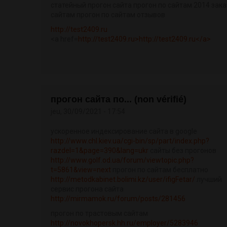
статейный прогон сайта прогон по сайтам 2014 зак
сайтам прогон по сайтам отзывов
http://test2409.ru
<a href=
http://test2409.ru>http://test2409.ru</a>
прогон сайта по... (non vérifié)
jeu, 30/09/2021 - 17:54
ускоренное индексирование сайта в google
http://www.chl.kiev.ua/cgi-bin/sp/part/index.php?
razdel=1&page=390&lang=ukr
сайты без прогонов
http://www.golf.od.ua/forum/viewtopic.php?
t=5861&view=next
прогон по сайтам бесплатно
http://metodkabinet.bolimi.kz/user/ifigFetar/
лучший
сервис прогона сайта
http://mirmamok.ru/forum/posts/281456
прогон по трастовым сайтам
http://novokhopersk.hh.ru/employer/5283946