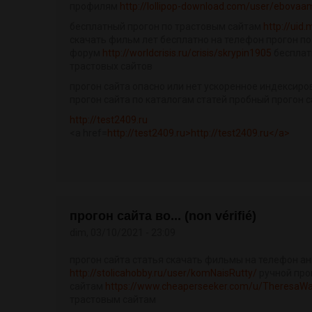
профилям
http://lollipop-download.com/user/ebovaa
бесплатный прогон по трастовым сайтам
http://uid
скачать фильм лет бесплатно на телефон прогон п
форум
http://worldcrisis.ru/crisis/skrypin1905
бесплат
трастовых сайтов
прогон сайта опасно или нет ускоренное индексир
прогон сайта по каталогам статей пробный прогон 
http://test2409.ru
<a href=
http://test2409.ru>http://test2409.ru</a>
прогон сайта во... (non vérifié)
dim, 03/10/2021 - 23:09
прогон сайта статья скачать фильмы на телефон а
http://stolicahobby.ru/user/komNaisRutty/
ручной про
сайтам
https://www.cheaperseeker.com/u/TheresaW
трастовым сайтам