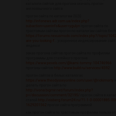
каталоги сайтов для прогона скачать прогон
англоязычного сайта
прогон сайта по каталогам 2020
http://infonews.adr.com.ua/index.php?
subaction=userinfo&user=ygulyn
прогон сайта по
трастовым сайтам прогон по каталогам сайтов бес
https://forums.nexusmods.com/index.php?/topic/104
are-you-looking-f...
ускоренное индексирование сайт
яндексе
заказ прогона сайтов прогон сайта по профилям
программы для статейного прогона
https://www.pexels.com/@kami-tommy-104746966
прогоны сайтов
http://www.build.ru/services/4592
прогон сайтов в белых каталогах
https://www.theodysseyonline.com/user/@rickimorty
к
делать прогон сайта по
http://ivona.bigmir.net/forum/index.php?
p=/discussion/comment/32195/
прогон сайта в ката
статей
http://eisberg.forum24.ru/?1-1-0-00001885-00
1629201562
прогон сайта программой
как прогон сайта по трастовым профилям польза от