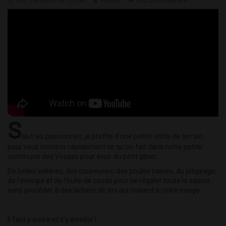
dim, 24/06/2018 - 20:58
Feliew
432 commentaire
S
alut les passionnés, je profite d'une petite visite de terrain
pour vous montrer rapidement ce qu'on fait dans notre petite
commune des Vosges pour avoir du petit gibier...
De belles volières, des couveuses, des poules naines, du piégeage,
de l'énergie et de l'huile de coude pour se régaler toute la saison
sans procéder à des lâchers de tirs qui nuisent à notre image...
Il faut y croire et s'y investir !