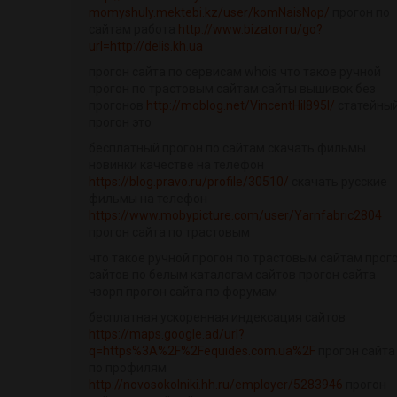
momyshuly.mektebi.kz/user/komNaisNop/
прогон по
сайтам работа
http://www.bizator.ru/go?
url=http://delis.kh.ua
прогон сайта по сервисам whois что такое ручной
прогон по трастовым сайтам сайты вышивок без
прогонов
http://moblog.net/VincentHil895l/
статейны
прогон это
бесплатный прогон по сайтам скачать фильмы
новинки качестве на телефон
https://blog.pravo.ru/profile/30510/
скачать русские
фильмы на телефон
https://www.mobypicture.com/user/Yarnfabric2804
прогон сайта по трастовым
что такое ручной прогон по трастовым сайтам прог
сайтов по белым каталогам сайтов прогон сайта
чзорп прогон сайта по форумам
бесплатная ускоренная индексация сайтов
https://maps.google.ad/url?
q=https%3A%2F%2Fequides.com.ua%2F
прогон сайта
по профилям
http://novosokolniki.hh.ru/employer/5283946
прогон