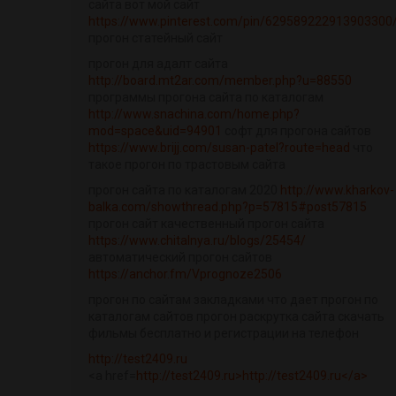
сайта вот мой сайт
https://www.pinterest.com/pin/629589222913903300
прогон статейный сайт
прогон для адалт сайта
http://board.mt2ar.com/member.php?u=88550
программы прогона сайта по каталогам
http://www.snachina.com/home.php?
mod=space&uid=94901
софт для прогона сайтов
https://www.brijj.com/susan-patel?route=head
что
такое прогон по трастовым сайта
прогон сайта по каталогам 2020
http://www.kharkov-
balka.com/showthread.php?p=57815#post57815
прогон сайт качественный прогон сайта
https://www.chitalnya.ru/blogs/25454/
автоматический прогон сайтов
https://anchor.fm/Vprognoze2506
прогон по сайтам закладками что дает прогон по
каталогам сайтов прогон раскрутка сайта скачать
фильмы бесплатно и регистрации на телефон
http://test2409.ru
<a href=
http://test2409.ru>http://test2409.ru</a>