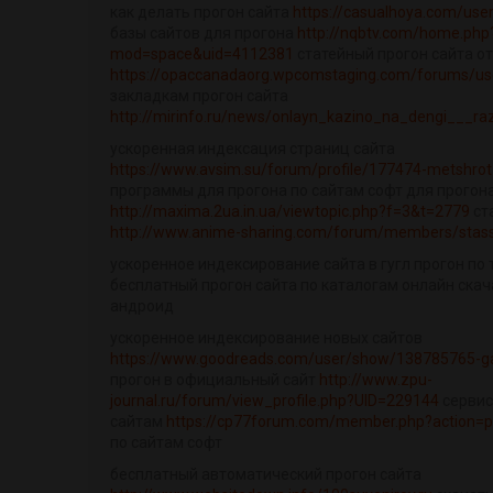
как делать прогон сайта
https://casualhoya.com/use
базы сайтов для прогона
http://nqbtv.com/home.php
mod=space&uid=4112381
статейный прогон сайта о
https://opaccanadaorg.wpcomstaging.com/forums/use
закладкам прогон сайта
http://mirinfo.ru/news/onlayn_kazino_na_dengi___raz
ускоренная индексация страниц сайта
https://www.avsim.su/forum/profile/177474-metshrot1
программы для прогона по сайтам софт для прогон
http://maxima.2ua.in.ua/viewtopic.php?f=3&t=2779
ст
http://www.anime-sharing.com/forum/members/stas
ускоренное индексирование сайта в гугл прогон по
бесплатный прогон сайта по каталогам онлайн ска
андроид
ускоренное индексирование новых сайтов
https://www.goodreads.com/user/show/138785765-ga
прогон в официальный сайт
http://www.zpu-
journal.ru/forum/view_profile.php?UID=229144
сервис
сайтам
https://cp77forum.com/member.php?action=p
по сайтам софт
бесплатный автоматический прогон сайта