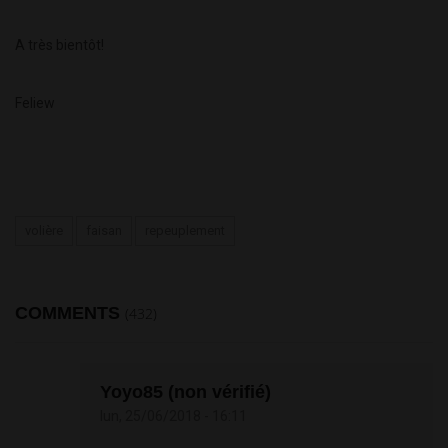
A très bientôt!
Feliew
volière
faisan
repeuplement
COMMENTS
(432)
Yoyo85 (non vérifié)
lun, 25/06/2018 - 16:11