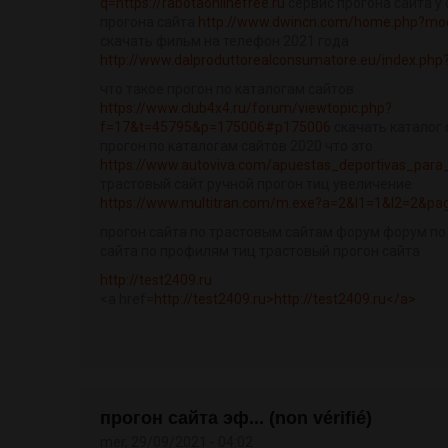
q=https://rabotaonlinefree.ru
сервис прогона сайта у 
прогона сайта
http://www.dwincn.com/home.php?m
скачать фильм на телефон 2021 года
http://www.dalproduttorealconsumatore.eu/index.php
что такое прогон по каталогам сайтов
https://www.club4x4.ru/forum/viewtopic.php?
f=17&t=45795&p=175006#p175006
скачать каталог 
прогон по каталогам сайтов 2020 что это
https://www.autoviva.com/apuestas_deportivas_para_
трастовый сайт ручной прогон тиц увеличение
https://www.multitran.com/m.exe?a=2&l1=1&l2=2&
прогон сайта по трастовым сайтам форум форум по 
сайта по профилям тиц трастовый прогон сайта
http://test2409.ru
<a href=
http://test2409.ru>http://test2409.ru</a>
прогон сайта эф... (non vérifié)
mer, 29/09/2021 - 04:02