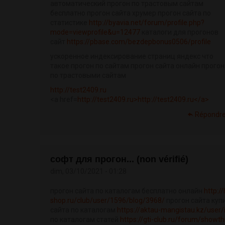
автоматический прогон по трастовым сайтам
бесплатно прогон сайта хрумер прогон сайта по
статистике
http://byavia.net/forum/profile.php?
mode=viewprofile&u=12477
каталоги для прогонов
сайт
https://pbase.com/bezdepbonus0506/profile
ускоренное индексирование страниц яндекс что
такое прогон по сайтам прогон сайта онлайн прогон
по трастовыми сайтам
http://test2409.ru
<a href=
http://test2409.ru>http://test2409.ru</a>
Répondr
софт для прогон... (non vérifié)
dim, 03/10/2021 - 01:28
прогон сайта по каталогам бесплатно онлайн
http:/
shop.ru/club/user/1596/blog/3968/
прогон сайта куп
сайта по каталогам
https://aktau-mangistau.kz/user/i
по каталогам статей
https://gti-club.ru/forum/showt