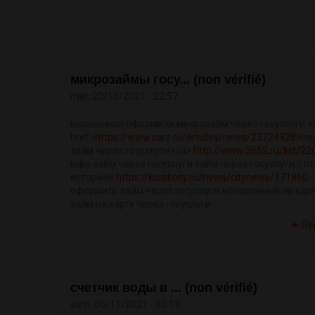
микрозаймы госу... (non vérifié)
mer, 20/10/2021 - 22:57
мошенники оформили микрозайм через госуслуги <
href=
https://www.cars.ru/articles/news/23724928>
по
займ через госуслуги</a>
http://www.3652.ru/list/2
мфо займ через госуслуги займ через госуслуги с п
историей
https://kurskcity.ru/news/citynews/171860
оформить займ через госуслуги мгновенный на кар
займ на карту через госуслуги
Ré
счетчик воды в ... (non vérifié)
sam, 06/11/2021 - 05:13