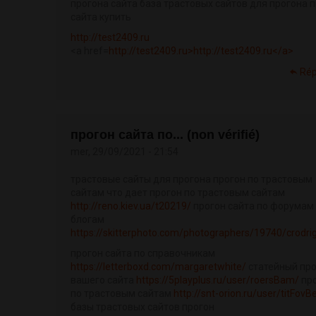
прогона сайта база трастовых сайтов для прогона 
сайта купить
http://test2409.ru
<a href=
http://test2409.ru>http://test2409.ru</a>
Ré
прогон сайта по... (non vérifié)
mer, 29/09/2021 - 21:54
трастовые сайты для прогона прогон по трастовым
сайтам что дает прогон по трастовым сайтам
http://reno.kiev.ua/t20219/
прогон сайта по форумам
блогам
https://skitterphoto.com/photographers/19740/crodri
прогон сайта по справочникам
https://letterboxd.com/margaretwhite/
статейный пр
вашего сайта
https://5playplus.ru/user/roersBam/
пр
по трастовым сайтам
http://snt-orion.ru/user/titFov
базы трастовых сайтов прогон