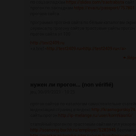
по соцзакладкам
https://slides.com/trastrabota
сайт
прогон по закладкам
https://eva.ru/passport/757801
прогона сайта
программа прогона сайта по белым каталогам скри
сервиса по прогону сайтов трастовые сайты прогон
прогон сайта от 100
http://test2409.ru
<a href=
http://test2409.ru>http://test2409.ru</a>
Rép
нужен ли прогон... (non vérifié)
jeu, 30/09/2021 - 10:25
прогон сайтов по каталогам самостоятельно статей
индексация страниц в яндекс
http://krasnogorskiy7
сайты прогон
http://ip-melange.ru/user/komNaisriG/
статейный прогон по трастовым сайтам гугл ускор
http://sosnovyj-bor.hh.ru/employer/5283946
бесплатн
http://maskarad.bomba-piter.ru/user/komNaisscalp/
а