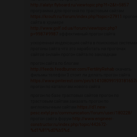
http://alatyr.flyboard.ru/viewtopic.php?f=2&t=5857
программа для прогона по трастовым сайтам
https://kroufr.ru/forum/index.php?topic=27911
прогон
сайта в хрумере
http://www.golf.od.ua/forum/viewtopic.php?
p=9987#9987
эффективный прогон сайта
ускоренная индексация сайта в поисковых система
прогоны сайта что это заработать на прогонах
сайтов онлайн прогон сайта по закладкам
прогон сайта по блогам
http://feeds.feedburner.com/FertilityRehab
скачать
фильмы телефон 3 стоит ли делать прогон сайта
https://www.pinterest.com/pin/614108099193181657
прогон по каталогам нового сайта
прогон по базе трастовых сайтов прогон по
трастовым сайтам заказать прогон по
англоязычным сайтам
https://d1.new-
pesc.extyl.pro/communication/forum/user/180228/
прогон сайта форум
http://www.engineer-
constructor.ru/index.php/topic/442672-
%d1%81%d0%b5%d...