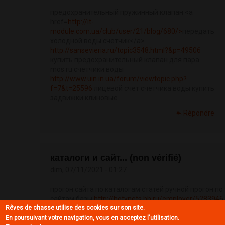
предохранительный пружинный клапан <a
href=
http://it-
module.com.ua/club/user/21/blog/680/>
передать
холодной воды счетчик</a>
http://sansevieria.ru/topic3548.html?&p=49506
купить предохранительный клапан для пара
mos ru счетчики воды
http://www.uin.in.ua/forum/viewtopic.php?
f=7&t=25596
лицевой счет счетчика воды купить
задвижки клиновые
Répondre
каталоги и сайт... (non vérifié)
dim, 07/11/2021 - 01:27
прогон сайта по каталогам статей ручной прогон п
сайтам базы
http://hotynets.hh.ru/employer/5283946
Rêves de chasse utilise des cookies sur son site.
по каталогам статей
https://www.tripadvisor.in/Profi
онлайн прогон сайта по каталогам бесплатно
En poursuivant votre navigation, vous en acceptez l'utilisation.