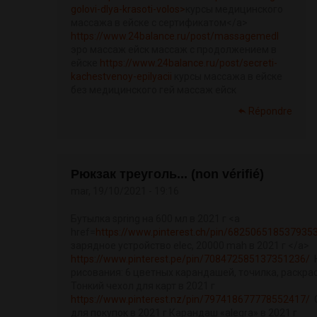
golovi-dlya-krasoti-volos>
курсы медицинского
массажа в ейске с сертификатом</a>
https://www.24balance.ru/post/massagemedl
эро массаж ейск массаж с продолжением в
ейске
https://www.24balance.ru/post/secreti-
kachestvenoy-epilyacii
курсы массажа в ейске
без медицинского гей массаж ейск
Répondre
Рюкзак треуголь... (non vérifié)
mar, 19/10/2021 - 19:16
Бутылка spring на 600 мл в 2021 г <a
href=
https://www.pinterest.ch/pin/682506518537935
зарядное устройство elec, 20000 mah в 2021 г </a>
https://www.pinterest.pe/pin/708472585137351236/
Н
рисования: 6 цветных карандашей, точилка, раскрас
Тонкий чехол для карт в 2021 г
https://www.pinterest.nz/pin/797418677778552417/
С
для покупок в 2021 г Карандаш «alegra» в 2021 г