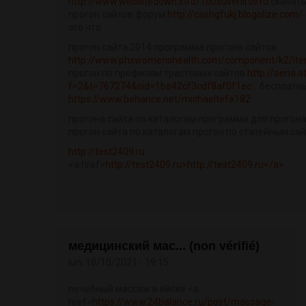
http://www.websitedown.info/100suvenirov.ru
скачать
прогон сайтов форум
http://cashgfukj.blogolize.com
это что
прогон сайта 2014 программа прогона сайтов
http://www.phxwomenshealth.com/component/k2/item
прогон по профилям трастовых сайтов
http://aena.
f=2&t=767274&sid=1be42cf3cdf8af0f1ec...
бесплатны
https://www.behance.net/michaeltefe182
прогона сайта по каталогам программа для прогона
прогон сайта по каталогам прогон по статейным са
http://test2409.ru
<a href=
http://test2409.ru>http://test2409.ru</a>
медицинский мас... (non vérifié)
lun, 18/10/2021 - 19:15
лечебный массаж в ейске <a
href=
https://www.24balance.ru/post/massage-