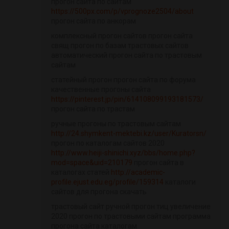
прогон сайта по сайтам
https://500px.com/p/vprognoze2504/about
прогон сайта по анкорам
комплексный прогон сайтов прогон сайта
свящ прогон по базам трастовых сайтов
автоматический прогон сайта по трастовым
сайтам
статейный прогон прогон сайта по форума
качественные прогоны сайта
https://pinterest.jp/pin/614108099193181573/
прогон сайта по трастам
ручные прогоны по трастовым сайтам
http://24.shymkent-mektebi.kz/user/Kuratorsn/
прогон по каталогам сайтов 2020
http://www.heiji-shinichi.xyz/bbs/home.php?
mod=space&uid=210179
прогон сайта в
каталогах статей
http://academic-
profile.ejust.edu.eg/profile/159314
каталоги
сайтов для прогона скачать
трастовый сайт ручной прогон тиц увеличение
2020 прогон по трастовыми сайтам программа
прогона сайта каталогам