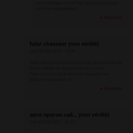
à la hutte par contre il en faut peut etre une
pour le repeuplement
Répondre
futur chasseur (non vérifié)
mar, 26/06/2018 - 10:06
Salut très bon investissement qui te procurera de
belles scènes de chasse a toi et a Louna.
Pour ma part j'aimerais bien repeupler nos
plaines meusiennes m
Répondre
авто прогон сай... (non vérifié)
mer, 29/09/2021 - 02:37