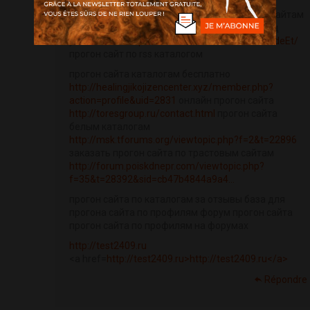
статейный прогон это прогон по трастовым сайтам
и форумах трастовый сайт ручной прогон тиц
увеличение
http://uchus-rostu.net/user/KuhaideEt/
прогон сайт по rss каталогом
прогон сайта каталогам бесплатно
http://healingjikojizencenter.xyz/member.php?
action=profile&uid=2831
онлайн прогон сайта
http://toresgroup.ru/contact.html
прогон сайта
белым каталогам
http://msk.tforums.org/viewtopic.php?f=2&t=22896
заказать прогон сайта по трастовым сайтам
http://forum.poiskdnepr.com/viewtopic.php?
f=35&t=28392&sid=cb47b4844a9a4...
прогон сайта по каталогам за отзывы база для
прогона сайта по профилям форум прогон сайта
прогон сайта по профилям на форумах
http://test2409.ru
<a href=
http://test2409.ru>http://test2409.ru</a>
Répondre