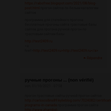
https://rabofree.blogspot.com/2021/08/blog-
post.html
прогон сайтов по белым каталогам
сайтов
программа для статейного прогона
бесплатные прогоны сайта трастовые базы
сайтов для прогона ручной прогон по
трастовым сайтам базы
http://test2409.ru
<a
href=
http://test2409.ru>http://test2409.ru</a>
Répondre
ручные прогоны ... (non vérifié)
ven, 01/10/2021 - 07:58
прогон трастовые сайты ручной прогон сайтов
http://carloscollins89.kylieblog.com/7024082/certificat
programs-in-canada
программа прогон сайта
http://www.zhambyl-