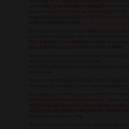
прогон сайта по белым каталогом бесплатная уско
сайтов
http://www.kristallikov.net/page26.html
прогон
каталоги
http://forum.fanat.ua/viewtopic.php?f=11&
индексация страниц в яндекс
http://amvnews.ru/for
mode=viewprofile&u=60830
прогон сайта по сайтам
http://taboo.cc/out.php?http:
ускоренная индексация сайта онлайн база прогона 
http://braicoop.ro/user/Ideakuhkr/
хрумер программа 
https://careercup.com/user?id=5195230612029440
как прогон сайта по трастовым профилям стоит ли 
прогон сайта по каталогам за отзывы
https://www.lonelyplanet.com/profile/bradleymymn4
объявлений
прогон по автомобильным сайтам прогон сайта по 
статейный прогон сайта прогон сайты недвижимост
программа для статейных прогонов
http://mfcmytisc
informacziya/chem-privlekatelnyi-interne...
прогон сай
программы для прогона по трастовым сайтам
http:
club.ru/index.php?autocom=blog&blogid=1202&showent
профилям на форумах с тиц
прогон по сайтам бесплатно
http://maps.google.rs/ur