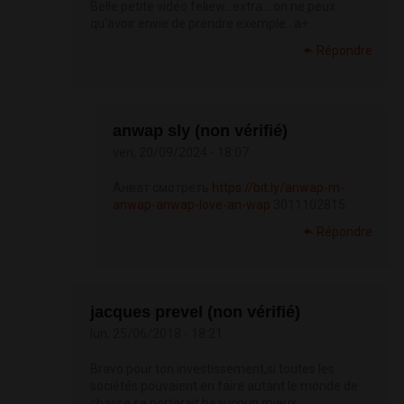
Belle petite vidéo feliew...extra....on ne peux
qu'avoir envie de prendre exemple...a+
Répondre
anwap sly (non vérifié)
ven, 20/09/2024 - 18:07
Анват смотреть
https://bit.ly/anwap-m-
anwap-anwap-love-an-wap
3011102815
Répondre
jacques prevel (non vérifié)
lun, 25/06/2018 - 18:21
Bravo pour ton investissement,si toutes les
sociétés pouvaient en faire autant le monde de
chasse se porterait beaucoup mieux