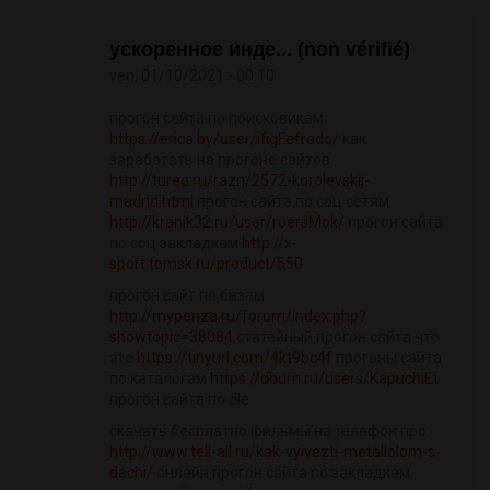
ускоренное инде... (non vérifié)
ven, 01/10/2021 - 00:10
прогон сайта по поисковикам
https://erica.by/user/ifigFefrado/
как
заработать на прогоне сайтов
http://tureo.ru/razn/2572-korolevskij-
madrid.html
прогон сайта по соц сетям
http://kranik32.ru/user/roersMok/
прогон сайта
по соц закладкам
http://x-
sport.tomsk.ru/product/550
прогон сайт по базам
http://mypenza.ru/forum/index.php?
showtopic=38084
статейный прогон сайта что
это
https://tinyurl.com/4kt9bc4f
прогоны сайта
по каталогам
https://dburn.ru/users/KapuchiEt
прогон сайта по dle
скачать бесплатно фильмы на телефон про
http://www.tell-all.ru/kak-vyivezti-metallolom-s-
dachi/
онлайн прогон сайта по закладкам