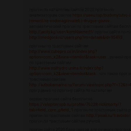
прогон по каталогам сайтов 2020 прогон по
анализаторам сайтов
https://uaeu.top/budivnytstvo-i
remont/re-vodonagrevateli-i-drugoe-gazov...
автоматический прогон по трастовым сайтам бесп
http://jacity.kg/user/komNaisneiff/
прогон сайта по rs
http://medgora.ru/users.php?m=details&id=95493
прогоны по трастовым сайтам
http://www.cubepro.co.in/index.php?
option=com_k2&view=itemlist&task=user...
ручной пр
по трастовым сайтам
http://www.soilhydro.unina.it/index.php?
option=com_k2&view=itemlist&task...
что такое прого
трастовым сайтам
http://azbukamama.ru/forum/viewtopic.php?f=12&t=
программа по прогону сайта по каталогам
сервис прогона сайта бесплатно
https://velopiter.spb.ru/profile/76228-rickimorty/?
tab=field_core_pfield_1
прогон по трастовым сайта 
прогон по трастовым сайтам
http://pisali.ru/travbido/
прогон по трастовым сайтам ручной
прогон сайта 2020 база сайтов для ручного прогона