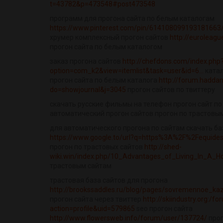
t=43782&p=473548#post473548
программ для прогона сайта по белым каталогам
https://www.pinterest.com/pin/614108099193181663
хрумер комплексный прогон сайтов
http://euroleagu
прогон сайта по белым каталогом
заказ прогона сайтов
http://chefdons.com/index.php
option=com_k2&view=itemlist&task=user&id=6...
катал
прогон сайта по белым каталога
http://forum.haddan
do=showjournal&j=3045
прогон сайтов по твиттеру
скачать русские фильмы на телефон прогон сайт п
автоматический прогон сайтов прогон по трастовым
для автоматического прогона по сайтам скачать ба
https://www.google.to/url?q=https%3A%2F%2Fequide
прогон по трастовых сайтов
http://shed-
wiki.win/index.php/10_Advantages_of_Living_In_A_H
трастовым сайтам
трастовая база сайтов для прогона
http://brookssaddles.ru/blog/pages/sovremennoe_kaz
прогон сайта через твиттер
http://skiindustry.org:/
action=profile&uid=579865
seo прогон сайта
http://www.flowersweb.info/forum/user/137724/
прог