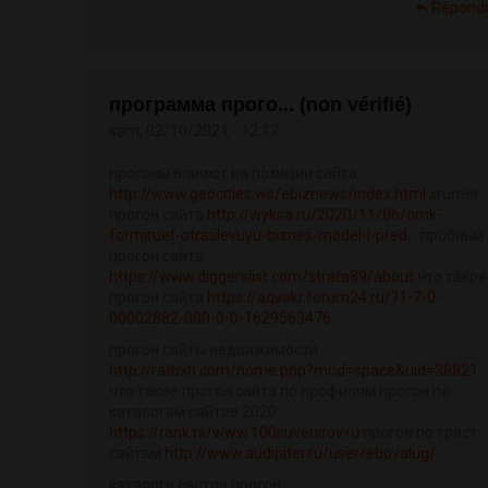
Répond
программа прого... (non vérifié)
sam, 02/10/2021 - 12:17
прогоны влияют на позиции сайта
http://www.geocities.ws/ebiznews/index.html
xrumer
прогон сайта
http://wyksa.ru/2020/11/06/omk-
formiruet-otraslevuyu-biznes-model-i-pred...
пробный
прогон сайта
https://www.diggerslist.com/strata89/about
что такое
прогон сайта
https://aqvakr.forum24.ru/?1-7-0-
00002882-000-0-0-1629563476
прогон сайты недвижимости
http://ratbxh.com/home.php?mod=space&uid=38821
что такое прогон сайта по профилям прогон по
каталогам сайтов 2020
https://rank.rs/www.100suvenirov.ru
прогон по траст
сайтам
http://www.audipiter.ru/user/ebovalug/
каталоги сайтов прогон