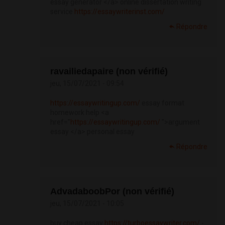
essay generator </a> online dissertation writing
service
https://essaywriterinst.com/
Répondre
ravailiedapaire (non vérifié)
jeu, 15/07/2021 - 09:54
https://essaywritingup.com/
essay format
homework help <a
href="
https://essaywritingup.com/
">argument
essay </a> personal essay
Répondre
AdvadaboobPor (non vérifié)
jeu, 15/07/2021 - 10:05
buy cheap essay
https://turboessaywriter.com/
-