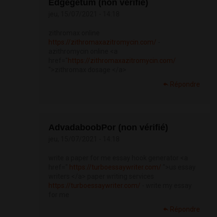
Edgegetum (non vérifié)
jeu, 15/07/2021 - 14:18
zithromax online
https://zithromaxazitromycin.com/
-
azithromycin online <a
href="
https://zithromaxazitromycin.com/
">zithromax dosage </a>
Répondre
AdvadaboobPor (non vérifié)
jeu, 15/07/2021 - 14:18
write a paper for me essay hook generator <a
href="
https://turboessaywriter.com/
">us essay
writers </a> paper writing services
https://turboessaywriter.com/
- write my essay
for me
Répondre