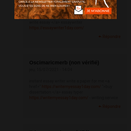
samedayessay writing essays <a
href="
https://essaywriter1day.com/
">how to
write essay </a> essaywriter
https://essaywriter1day.com/
Répondre
Oscimaricmerb (non vérifié)
jeu, 15/07/2021 - 14:04
instant essay writer write a paper for me <a
href="
https://writemyessay1day.com/
">buy
dissertation </a> essay typer
https://writemyessay1day.com/
- writing service
Répondre