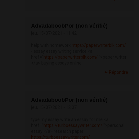
AdvadaboobPor (non vérifié)
jeu, 15/07/2021 - 11:42
help with homework
https://paperwriterblk.com/
- essay essay writing service <a
href="
https://paperwriterblk.com/
">paper writer
</a> buying essays online
Répondre
AdvadaboobPor (non vérifié)
jeu, 15/07/2021 - 12:07
type my essay write an essay for me <a
href="
https://turboessaywriter.com/
">personal
essay </a> research paper
https://turboessaywriter.com/