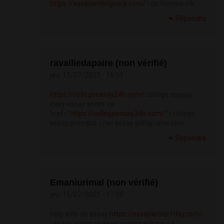
https://essaywritingcorp.com/
- do homework
Répondre
ravailiedapaire (non vérifié)
jeu, 15/07/2021 - 16:51
https://collegeessay24h.com/
college essays
easy essay writer <a
href="
https://collegeessay24h.com/
">college
essay prompts </a> essay editapaper.com
Répondre
Emaniurimal (non vérifié)
jeu, 15/07/2021 - 17:08
help with an essay
https://essaywriter1day.com/
- essay writer reviews writing essays <a