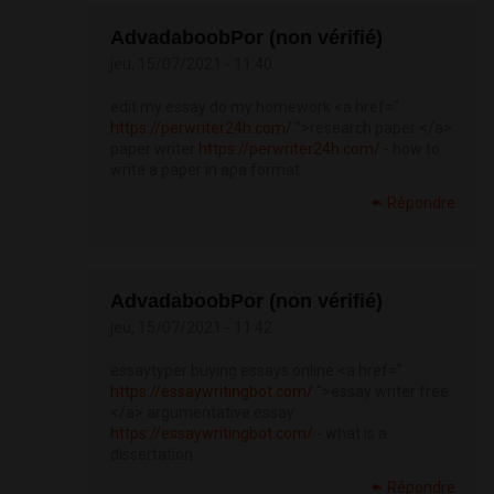
AdvadaboobPor (non vérifié)
jeu, 15/07/2021 - 11:40
edit my essay do my homework <a href="
https://perwriter24h.com/
">research paper </a>
paper writer
https://perwriter24h.com/
- how to
write a paper in apa format
Répondre
AdvadaboobPor (non vérifié)
jeu, 15/07/2021 - 11:42
essaytyper buying essays online <a href="
https://essaywritingbot.com/
">essay writer free
</a> argumentative essay
https://essaywritingbot.com/
- what is a
dissertation
Répondre