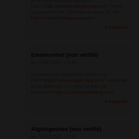
write essay writing an essay <a
href="
https://instantcollegeessay.com/
">write
my paper for me </a> write my essay for me
https://instantcollegeessay.com/
Répondre
Emaniurimal (non vérifié)
jeu, 15/07/2021 - 15:39
my homework essay writer reviews <a
href="
https://turboessaywriting.com/
">write my
essay generator </a> help me with my
homework
https://turboessaywriting.com/
Répondre
Algotsgeonee (non vérifié)
jeu, 15/07/2021 - 15:41