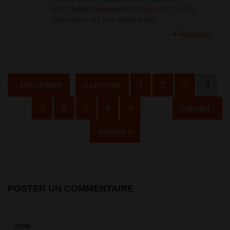
href="
https://essaywriter1day.com/
">essay
generator </a> free essay writer
Répondre
Pages
‹ précédent
« premier
1
2
3
4
5
6
7
8
9
…
suivant ›
dernier »
POSTER UN COMMENTAIRE