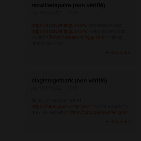
ravailiedapaire (non vérifié)
jeu, 15/07/2021 - 15:51
https://essaywritingup.com/
dissertation help
https://essaywritingup.com/
- easy essay writer
<a href="
https://essaywritingup.com/
">doing
homework </a>
Répondre
elagistegetbark (non vérifié)
jeu, 15/07/2021 - 15:55
do my homework <a href="
https://turbopaperwriter.com/
">write a paper for
me </a> essaybot
https://turbopaperwriter.com/
Répondre