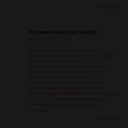
Répondre
Oscimaricmerb (non vérifié)
jeu, 15/07/2021 - 12:21
essay typer essay generator <a href="
https://essaywriterinst.com/
">buy dissertation
paper </a> auto essay typer
https://essaywriterinst.com/
- write an essay
automatic essay writer writing help <a
href="
https://essaywriterinst.com/
">essaytypercom </a> writing paper help
https://essaywriterinst.com/
essay typer
generator
https://essaywriterinst.com/
buy essay
paper <a href="
https://essaywriterinst.com/
">writing an essay </a> how to do your
homework
Répondre