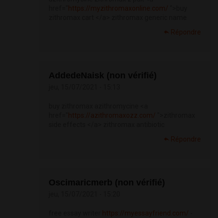
href="
https://myzithromaxonline.com/
">buy
zithromax cart </a> zithromax generic name
Répondre
AddedeNaisk (non vérifié)
jeu, 15/07/2021 - 15:13
buy zithromax azithromycine <a
href="
https://azithromaxozz.com/
">zithromax
side effects </a> zithromax antibiotic
Répondre
Oscimaricmerb (non vérifié)
jeu, 15/07/2021 - 15:20
free essay writer
https://myessayfriend.com/
-