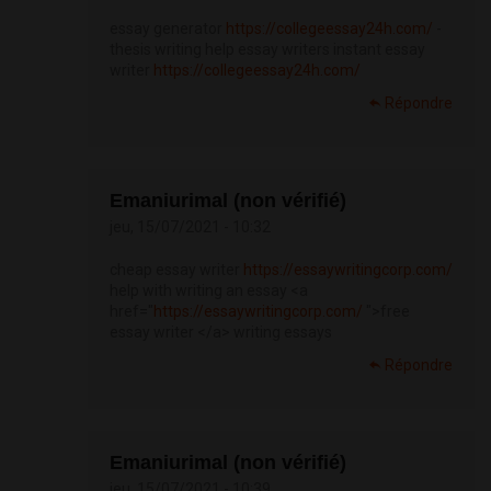
essay generator
https://collegeessay24h.com/
-
thesis writing help essay writers instant essay
writer
https://collegeessay24h.com/
Répondre
Emaniurimal (non vérifié)
jeu, 15/07/2021 - 10:32
cheap essay writer
https://essaywritingcorp.com/
help with writing an essay <a
href="
https://essaywritingcorp.com/
">free
essay writer </a> writing essays
Répondre
Emaniurimal (non vérifié)
jeu, 15/07/2021 - 10:39