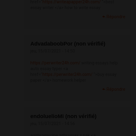
href="
https://writeapapper24h.com/
">best
essay writer </a> how to write essay
Répondre
AdvadaboobPor (non vérifié)
jeu, 15/07/2021 - 14:50
https://perwriter24h.com/
writing essays help
auto essay typer <a
href="
https://perwriter24h.com/
">buy essay
paper </a> homework helper
Répondre
endoluelioMi (non vérifié)
jeu, 15/07/2021 - 14:56
azithromycine zithromax z pak <a