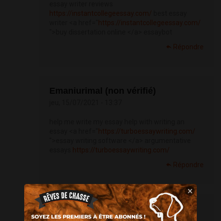
essay writer reviews
https://instantcollegeessay.com/
best essay
writer <a href="
https://instantcollegeessay.com/
">buy dissertation online </a> essaybot
Répondre
Emaniurimal (non vérifié)
jeu, 15/07/2021 - 13:37
help me write my essay help with writing an
essay <a href="
https://turboessaywriting.com/
">essay writing software </a> argumentative
essays
https://turboessaywriting.com/
Répondre
×
Emaniurimal (non vérifié)
jeu, 15/07/2021 - 13:40