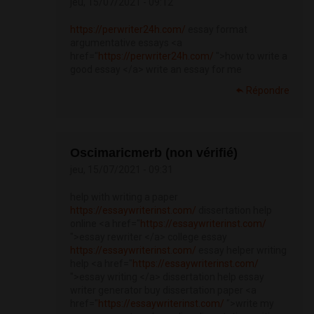
jeu, 15/07/2021 - 09:12
https://perwriter24h.com/
essay format
argumentative essays <a
href="
https://perwriter24h.com/
">how to write a
good essay </a> write an essay for me
Répondre
Oscimaricmerb (non vérifié)
jeu, 15/07/2021 - 09:31
help with writing a paper
https://essaywriterinst.com/
dissertation help
online <a href="
https://essaywriterinst.com/
">essay rewriter </a> college essay
https://essaywriterinst.com/
essay helper writing
help <a href="
https://essaywriterinst.com/
">essay writing </a> dissertation help essay
writer generator buy dissertation paper <a
href="
https://essaywriterinst.com/
">write my