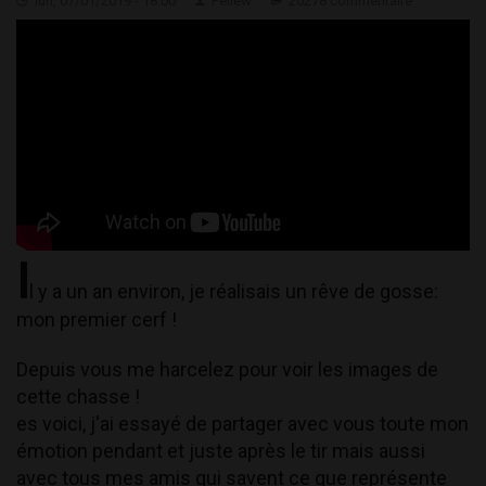
lun, 07/01/2019 - 18:00
Feliew
20278 commentaire
I
l y a un an environ, je réalisais un rêve de gosse:
mon premier cerf !
Depuis vous me harcelez pour voir les images de
cette chasse !
es voici, j'ai essayé de partager avec vous toute mon
émotion pendant et juste après le tir mais aussi
avec tous mes amis qui savent ce que représente