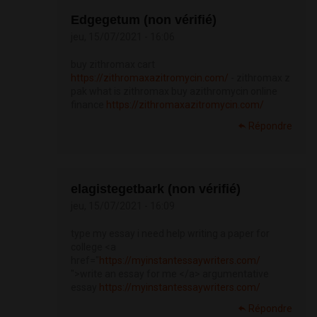
Edgegetum (non vérifié)
jeu, 15/07/2021 - 16:06
buy zithromax cart
https://zithromaxazitromycin.com/
- zithromax z
pak what is zithromax buy azithromycin online
finance
https://zithromaxazitromycin.com/
Répondre
elagistegetbark (non vérifié)
jeu, 15/07/2021 - 16:09
type my essay i need help writing a paper for
college <a
href="
https://myinstantessaywriters.com/
">write an essay for me </a> argumentative
essay
https://myinstantessaywriters.com/
Répondre