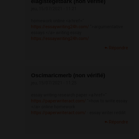
elagistegetbark (non vérifié)
jeu, 15/07/2021 - 11:21
homework online <a href="
https://essaywriting24h.com/
">argumentative
essays </a> writing essay
https://essaywriting24h.com/
Répondre
Oscimaricmerb (non vérifié)
jeu, 15/07/2021 - 11:25
essay writing research paper <a href="
https://paperwriteract.com/
">how to write essay
</a> online homework
https://paperwriteract.com/
- essay writer reddit
Répondre