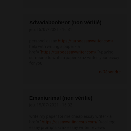
AdvadaboobPor (non vérifié)
jeu, 15/07/2021 - 16:31
personal essay
https://turboessaywriter.com/
help with writing a paper <a
href="
https://turboessaywriter.com/
">paying
someone to write a paper </a> writes your essay
for you
Répondre
Emaniurimal (non vérifié)
jeu, 15/07/2021 - 16:32
write my paper for me cheap essay writer <a
href="
https://essaywritingcorp.com/
">college
essay prompts </a> essay writer reviews