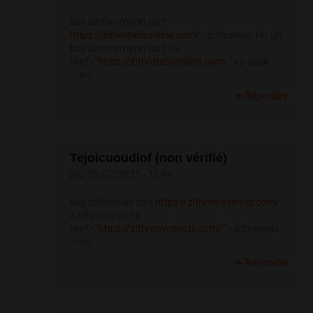
buy azithromycin cart
https://zithrotabsonline.com/
- zithromax for uti
buy azithromycin cart <a
href="
https://zithrotabsonline.com/
">z-pack
</a>
Répondre
Tejoicuoudiof (non vérifié)
jeu, 15/07/2021 - 15:49
buy zithromax cart
https://zithromycinotc.com/
-
azithromycin <a
href="
https://zithromycinotc.com/
">zithromax
</a>
Répondre