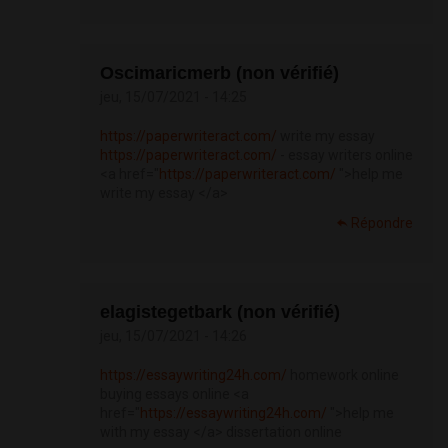
Oscimaricmerb (non vérifié)
jeu, 15/07/2021 - 14:25
https://paperwriteract.com/
write my essay
https://paperwriteract.com/
- essay writers online
<a href="
https://paperwriteract.com/
">help me
write my essay </a>
Répondre
elagistegetbark (non vérifié)
jeu, 15/07/2021 - 14:26
https://essaywriting24h.com/
homework online
buying essays online <a
href="
https://essaywriting24h.com/
">help me
with my essay </a> dissertation online