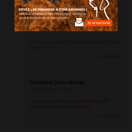
Kennetherone (non vérifié)
ven, 30/01/2026 - 11:53
узнать больше [url=
https://narkoshop.info]
мега
даркнет[/url]
Répondre
Curtisled (non vérifié)
ven, 30/01/2026 - 12:10
перенаправляется сюда
https://zaym-30-
dney.ru/loans/zaym-bez-otkaza
Répondre