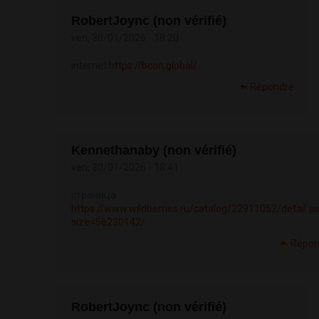
RobertJoync (non vérifié)
ven, 30/01/2026 - 18:20
internet
https://bcon.global/
Répondre
Kennethanaby (non vérifié)
ven, 30/01/2026 - 18:41
страница
https://www.wildberries.ru/catalog/22911052/detail.a
size=56230142/
Répon
RobertJoync (non vérifié)