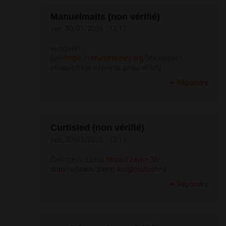
Manuelmaits (non vérifié)
ven, 30/01/2026 - 12:17
интернет
[url=
https://refundmoney.org/]
лжеюрист
обманул как вернуть деньги[/url]
Répondre
Curtisled (non vérifié)
ven, 30/01/2026 - 12:19
Смотреть здесь
https://zaym-30-
dney.ru/loans/zaym-kruglosutochno
Répondre