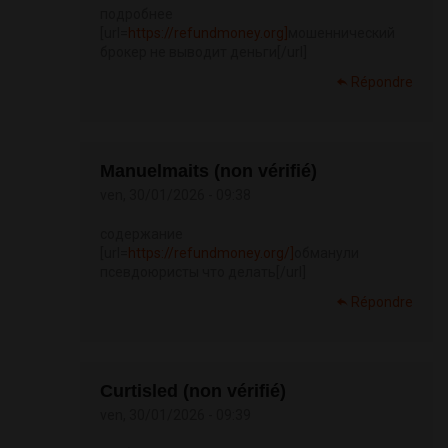
подробнее
[url=
https://refundmoney.org]
мошеннический
брокер не выводит деньги[/url]
Répondre
Manuelmaits (non vérifié)
ven, 30/01/2026 - 09:38
содержание
[url=
https://refundmoney.org/]
обманули
псевдоюристы что делать[/url]
Répondre
Curtisled (non vérifié)
ven, 30/01/2026 - 09:39