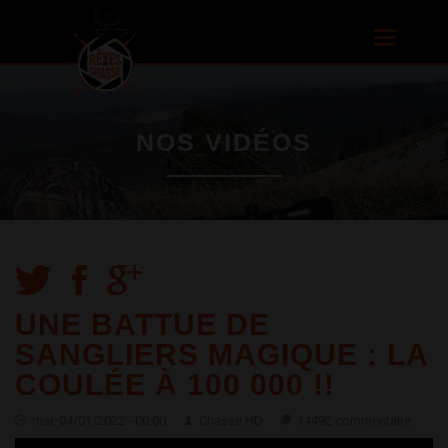
Aller au
contenu
Toggle
principal
navigatio
NOS VIDÉOS
UNE BATTUE DE
SANGLIERS MAGIQUE : LA
COULÉE À 100 000 !!
mar, 04/01/2022 - 00:00
Chasse HD
14492 commentaire