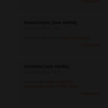
Répondre
RobertJoync (non vérifié)
ven, 30/01/2026 - 17:23
navigate to this website
https://bcon.global
Répondre
Curtisled (non vérifié)
ven, 30/01/2026 - 18:19
на этом сайте
https://zaym-30-
dney.ru/loans/zaym-15-000-rubley
Répondre