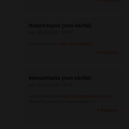
Répondre
RobertJoync (non vérifié)
ven, 30/01/2026 - 07:49
visit homepage
https://bcon.global
Répondre
Manuelmaits (non vérifié)
ven, 30/01/2026 - 08:09
подробнее [url=
https://refundmoney.org]
как
вернуть деньги от мошенника[/url]
Répondre