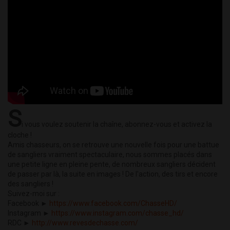
S
i vous voulez soutenir la chaîne, abonnez-vous et activez la
cloche !
Amis chasseurs, on se retrouve une nouvelle fois pour une battue
de sangliers vraiment spectaculaire, nous sommes placés dans
une petite ligne en pleine pente, de nombreux sangliers décident
de passer par là, la suite en images ! De l'action, des tirs et encore
des sangliers !
Suivez-moi sur :
Facebook ►
https://www.facebook.com/ChasseHD/
Instagram ►
https://www.instagram.com/chasse_hd/
RDC ►
http://www.revesdechasse.com/