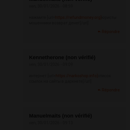
ven, 30/01/2026 - 08:59
нажмите [url=
https://refundmoney.org]
юристы
мошенники возврат денег[/url]
Répondre
Kennetherone (non vérifié)
ven, 30/01/2026 - 09:09
интернет [url=
https://narkoshop.info]
список
ссылок на сайты в даркнете[/url]
Répondre
Manuelmaits (non vérifié)
ven, 30/01/2026 - 09:13