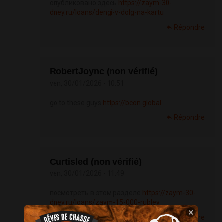
опубликовано здесь
https://zaym-30-
dney.ru/loans/dengi-v-dolg-na-kartu
Répondre
RobertJoync (non vérifié)
ven, 30/01/2026 - 10:51
go to these guys
https://bcon.global
Répondre
Curtisled (non vérifié)
ven, 30/01/2026 - 11:49
посмотреть в этом разделе
https://zaym-30-
dney.ru/loans/zaym-15-000-rubley
×
Répondre