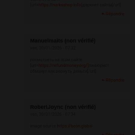
[url=
https://narkoshop.info]
даркнет сайты[/url]
Répondre
Manuelmaits (non vérifié)
ven, 30/01/2026 - 07:32
посмотреть на этом сайте
[url=
https://refundmoney.org/]
лжеюрист
обманул как вернуть деньги[/url]
Répondre
RobertJoync (non vérifié)
ven, 30/01/2026 - 07:34
image source
https://bcon.global