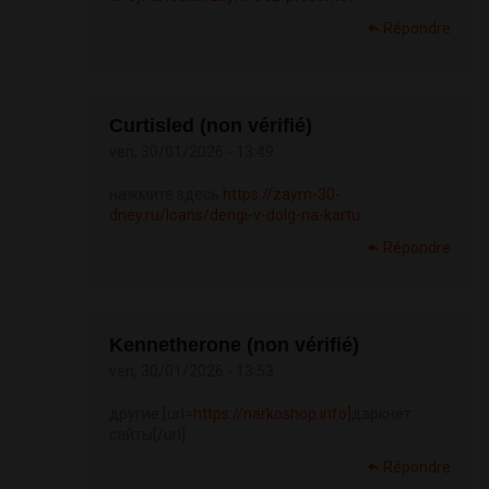
Répondre
Curtisled (non vérifié)
ven, 30/01/2026 - 13:49
нажмите здесь
https://zaym-30-
dney.ru/loans/dengi-v-dolg-na-kartu
Répondre
Kennetherone (non vérifié)
ven, 30/01/2026 - 13:53
другие [url=
https://narkoshop.info]
даркнет
сайты[/url]
Répondre