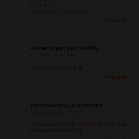
Catch the flow.
Stay where momentum lives.
Répondre
RobertJoync (non vérifié)
ven, 30/01/2026 - 03:58
view it
https://bcon.global/
Répondre
Kennetherone (non vérifié)
ven, 30/01/2026 - 04:22
содержание [url=
https://narkoshop.info/]
кракен
магазин в даркнете[/url]