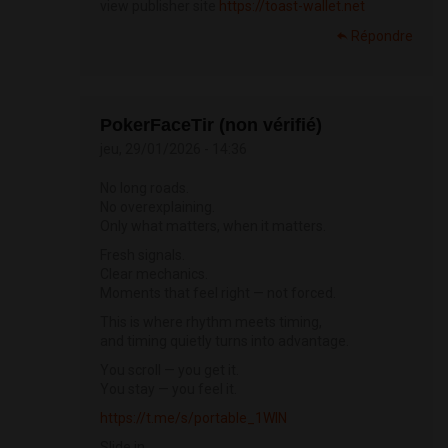
view publisher site
https://toast-wallet.net
Répondre
PokerFaceTir (non vérifié)
jeu, 29/01/2026 - 14:36
No long roads.
No overexplaining.
Only what matters, when it matters.
Fresh signals.
Clear mechanics.
Moments that feel right — not forced.
This is where rhythm meets timing,
and timing quietly turns into advantage.
You scroll — you get it.
You stay — you feel it.
https://t.me/s/portable_1WIN
Slide in.