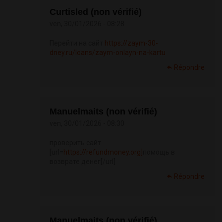
Curtisled (non vérifié)
ven, 30/01/2026 - 08:28
Перейти на сайт
https://zaym-30-
dney.ru/loans/zaym-onlayn-na-kartu
Répondre
Manuelmaits (non vérifié)
ven, 30/01/2026 - 08:30
проверить сайт
[url=
https://refundmoney.org]
помощь в
возврате денег[/url]
Répondre
Manuelmaits (non vérifié)