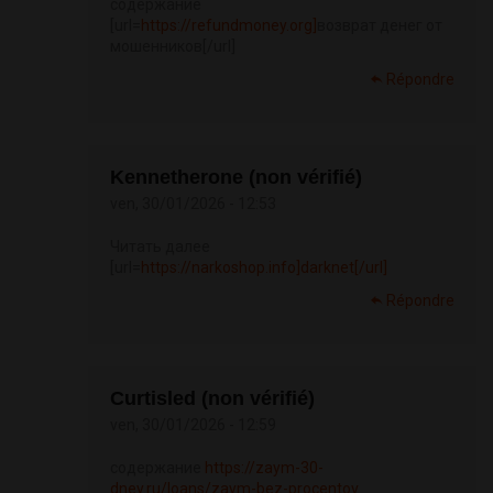
содержание
[url=
https://refundmoney.org]
возврат денег от
мошенников[/url]
Répondre
Kennetherone (non vérifié)
ven, 30/01/2026 - 12:53
Читать далее
[url=
https://narkoshop.info]darknet[/url]
Répondre
Curtisled (non vérifié)
ven, 30/01/2026 - 12:59
содержание
https://zaym-30-
dney.ru/loans/zaym-bez-procentov