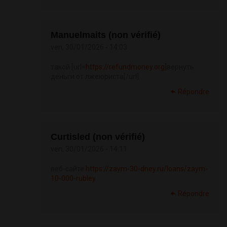
Manuelmaits (non vérifié)
ven, 30/01/2026 - 14:03
такой [url=
https://refundmoney.org]
вернуть
деньги от лжеюриста[/url]
Répondre
Curtisled (non vérifié)
ven, 30/01/2026 - 14:11
веб-сайте
https://zaym-30-dney.ru/loans/zaym-
10-000-rubley
Répondre