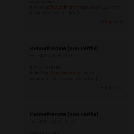
содержание
[url=
https://refundmoney.org]
возврат денег от
брокера мошенника[/url]
Répondre
Kennetherone (non vérifié)
ven, 30/01/2026 - 07:17
в этом разделе
[url=
https://narkoshop.info]
кракен
официальная ссылка на сайт[/url]
Répondre
Kennetherone (non vérifié)
ven, 30/01/2026 - 07:32
ссылка на сайт