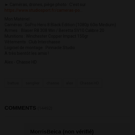
► Caméras, drones, piège photo : C'est sur
https://www.studiosport.fr/cameras-po
...
Mon Matériel :
Caméras : GoPro Hero 8 Black Edition (1080p 60is Medium)
Armes : Blaser R8 308 Win / Beretta SV10 Calibre 20
Munitions : Winchester Copper Impact 150gr
Vêtements : Club Interchasse
Logiciel de montage : Pinnacle Studio
A très bientôt les amis !
Alex - Chasse HD
battue
sanglier
chasse
alex
Chasse HD
COMMENTS
(14492)
MorrisBeica (non vérifié)