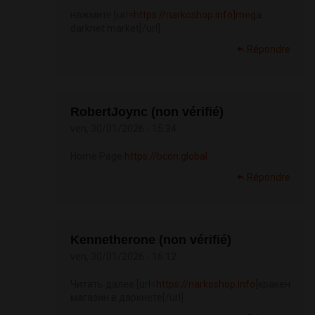
нажмите [url=
https://narkoshop.info]mega
darknet market[/url]
Répondre
RobertJoync (non vérifié)
ven, 30/01/2026 - 15:34
Home Page
https://bcon.global
Répondre
Kennetherone (non vérifié)
ven, 30/01/2026 - 16:12
Читать далее [url=
https://narkoshop.info]
кракен
магазин в даркнете[/url]