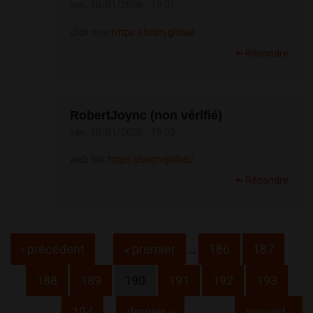
ven, 30/01/2026 - 19:01
click now
https://bcon.global
Répondre
RobertJoync (non vérifié)
ven, 30/01/2026 - 19:02
web link
https://bcon.global/
Répondre
Pages
‹ précédent
« premier
…
186
187
188
189
190
191
192
193
194
…
dernier »
suivant ›