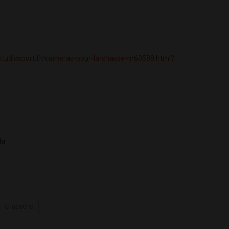
studiosport.fr/cameras-pour-la-chasse-m60588.html?
la
chassehd