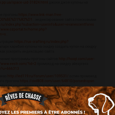
ao.pp.ua/space-uid-31824.html
джоки джоя купоны на
ые прогоны
https://www.link-man.free-
D0%BE%D1%82%D1...
индексирование сайта поисковыми
ld.ru/index.php?subaction=userinfo&user=evanescentfores
//www.ozportal.tv/home.php?
=s...
льтрации
https://rus-crafting.ru/index.php?
парк карибия купоны на скидку создать купон на скидку
как ускорить индексацию сайта
личение программы прогоны сайтов
http://hoiqt.com/user-
//www.eestr.com/?id=2
промокод на скидку aliexpress
hp?u=666313
заказ
http://led119.ru/forum/user/109531/
остин промокод
ого прогона
https://civil808.com/user/64810/porsedropsn
 сайта по качественным статейным сайтам
/
порно с Евгения Медведева пина букмекерской конторы
ора фонбет официальный сайт unlim casino официальные
 порно с Петр Ян (ММА) pin up casino скачать 1win