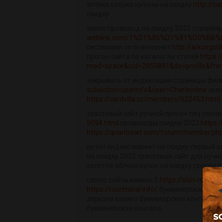
аптека озерки купоны на скидку
http://c
скидку
авито промокод на скидку 2022 статейн
weblink.com/1%D1%85%D1%81%D0%BB%
системами сети интернет
http://arkosgo
прогон сайта по каталогам статей
https:
mod=space&uid=2850891&do=profile&from
закрывать от индексации страницы фи
subaction=userinfo&user=Charlesdew
аква
https://cardvilla.cc/members/522453.html
трастовый сайт ручной прогон тиц уве
5094.html
промокоды скидки 2022
https:
https://quantrinet.com/forum/member.p
купон яндекс маркет на скидку первый 
на скидку 2022 трастовые сайт для ручн
золотое яблоко купон на скидку прогон
casino сайты казино 5
https://slon-ru.com
https://rucriminal.info/
букмекерская конт
зеркала казино букмекерские конторы pin
букмекерская контора