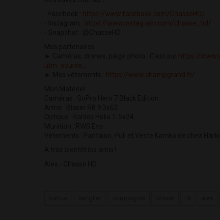
- Facebook :
https://www.facebook.com/ChasseHD/
- Instagram :
https://www.instagram.com/chasse_hd/
- Snapchat : @ChasseHD
Mes partenaires :
► Caméras, drones, piège photo : C'est sur
https://www.
utm_source...
► Mes vêtements :
https://www.champgrand.fr/
Mon Matériel :
Caméras : GoPro Hero 7 Black Edition
Arme : Blaser R8 9.3x62
Optique : Kahles Helia 1-5x24
Munition : RWS Evo
Vêtements : Pantalon, Pull et Veste Kamko de chez Härki
A très bientôt les amis !
Alex - Chasse HD
battue
sanglier
compagnie
blaser
r8
alex