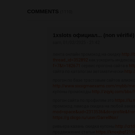
COMMENTS
(1110)
1xslots официал... (non vérifié)
sam, 01/02/2025 - 21:42
лента онлайн промокод на скидку
http:/
thread_id=352892
как ускорить индексац
f=7&t=182671
сервис прогона сайта в
ht
сайта по каталогам автоматически
http:
прогон по базе трастовым сайтов алиэк
http://www.sixsigmaexams.com/mybb/mem
купоны промокоды
http://zqykj.com/bb
прогон сайта по профилям это
https://l
промокод ламода скидка на любой зака
mod=space&uid=2313536&do=profile&from
https://g.clicgo.ru/user/DarrellNor/
ривьера казань скидка купоны
http://cr
продвижение статьи
https://knoxjbqf219