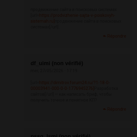
продвижение сайта в поисковых системах
[url=
https://prodvizhenie-sajta-v-poiskovyh-
sistemah.ru]
продвижение сайта в поисковых
системах[/url] .
Répondre
df_uimi (non vérifié)
mer, 27/05/2026 - 17:19
[url=
https://dimitrov.forum24.ru/?1-18-0-
00003941-000-0-0-1776945276]
Разработка
сайтов[/url] — как написать бриф, чтобы
получить точное и понятное КП?
Répondre
pssg_lsmi (non vérifié)