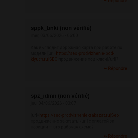
Répondre
sppk_bnki (non vérifié)
mer, 03/06/2026 - 06:00
Как выглядит дорожная карта при работе по
модели [url=
https://seo-prodvizhenie-pod-
klyuch.ru]SEO
продвижение под ключ[/url]?
Répondre
spz_idmn (non vérifié)
jeu, 04/06/2026 - 03:07
[url=
https://seo-prodvizhenie-zakazat.ru]Seo
продвижение заказать[/url] с оплатой за
позиции — это рабочая схема?
Répondre