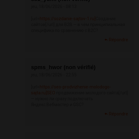
jeu, 18/06/2026 - 08:13
[url=
https://sozdanie-sajtov-1.ru]
Создание
сайтов[/url] для B2B — в чём принципиальная
специфика по сравнению с B2C?
Répondre
spms_hwor (non vérifié)
jeu, 18/06/2026 - 22:55
[url=
https://seo-prodvizhenie-molodogo-
sajta.ru]SEO
продвижение молодого сайта[/url]
— нужно ли сразу подключать
Яндекс.Вебмастер и GSC?
Répondre