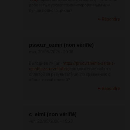
работать с узкоспециализированным или
лучше полного цикла?
Répondre
pssozr_ozmn (non vérifié)
mer, 20/05/2026 - 20:38
Выгоднее ли [url=
https://prodvizhenie-sajta-s-
oplatoj-za-rezultat.ru]
продвижение сайта с
оплатой за результат[/url] по сравнению с
абонентской платой?
Répondre
c_eimi (non vérifié)
ven, 22/05/2026 - 15:23