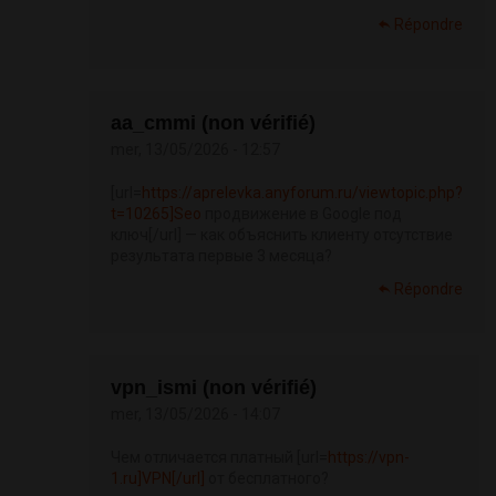
Répondre
aa_cmmi (non vérifié)
mer, 13/05/2026 - 12:57
[url=
https://aprelevka.anyforum.ru/viewtopic.php?
t=10265]Seo
продвижение в Google под
ключ[/url] — как объяснить клиенту отсутствие
результата первые 3 месяца?
Répondre
vpn_ismi (non vérifié)
mer, 13/05/2026 - 14:07
Чем отличается платный [url=
https://vpn-
1.ru]VPN[/url]
от бесплатного?