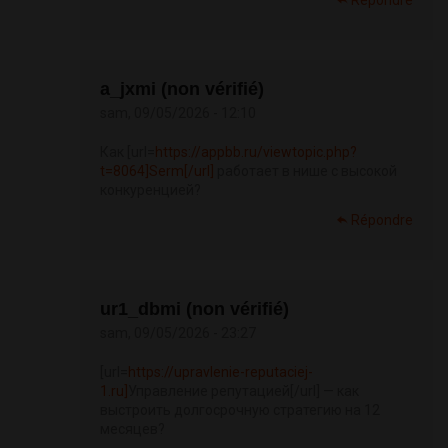
Répondre
a_jxmi (non vérifié)
sam, 09/05/2026 - 12:10
Как [url=
https://appbb.ru/viewtopic.php?
t=8064]Serm[/url]
работает в нише с высокой
конкуренцией?
Répondre
ur1_dbmi (non vérifié)
sam, 09/05/2026 - 23:27
[url=
https://upravlenie-reputaciej-
1.ru]
Управление репутацией[/url] — как
выстроить долгосрочную стратегию на 12
месяцев?