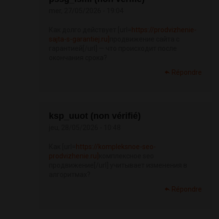
mer, 27/05/2026 - 19:04
Как долго действует [url=
https://prodvizhenie-
sajta-s-garantiej.ru]
продвижение сайта с
гарантией[/url] — что происходит после
окончания срока?
Répondre
ksp_uuot (non vérifié)
jeu, 28/05/2026 - 10:48
Как [url=
https://kompleksnoe-seo-
prodvizhenie.ru]
комплексное seo
продвижение[/url] учитывает изменения в
алгоритмах?
Répondre