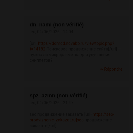
dn_nami (non vérifié)
jeu, 04/06/2026 - 14:04
[url=
https://domod.novabb.ru/viewtopic.php?
t=14182]
Поисковое продвижение сайта[/url] —
нужна ли микроразметка для улучшения
сниппетов?
Répondre
spz_azmn (non vérifié)
jeu, 04/06/2026 - 21:47
seo продвижение заказать [url=
https://seo-
prodvizhenie-zakazat.ru]seo
продвижение
заказать[/url] .