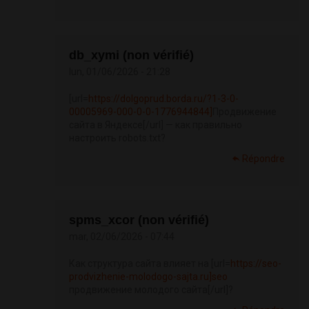
db_xymi (non vérifié)
lun, 01/06/2026 - 21:28
[url=
https://dolgoprud.borda.ru/?1-3-0-
00005969-000-0-0-1776944844]
Продвижение
сайта в Яндексе[/url] — как правильно
настроить robots.txt?
Répondre
spms_xcor (non vérifié)
mar, 02/06/2026 - 07:44
Как структура сайта влияет на [url=
https://seo-
prodvizhenie-molodogo-sajta.ru]seo
продвижение молодого сайта[/url]?