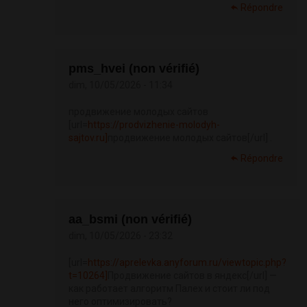
Répondre
pms_hvei (non vérifié)
dim, 10/05/2026 - 11:34
продвижение молодых сайтов
[url=
https://prodvizhenie-molodyh-
sajtov.ru]
продвижение молодых сайтов[/url] .
Répondre
aa_bsmi (non vérifié)
dim, 10/05/2026 - 23:32
[url=
https://aprelevka.anyforum.ru/viewtopic.php?
t=10264]
Продвижение сайтов в яндекс[/url] —
как работает алгоритм Палех и стоит ли под
него оптимизировать?