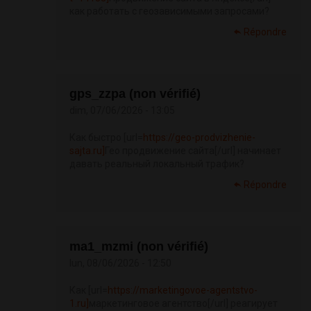
как работать с геозависимыми запросами?
Répondre
gps_zzpa (non vérifié)
dim, 07/06/2026 - 13:05
Как быстро [url=
https://geo-prodvizhenie-
sajta.ru]
Гео продвижение сайта[/url] начинает
давать реальный локальный трафик?
Répondre
ma1_mzmi (non vérifié)
lun, 08/06/2026 - 12:50
Как [url=
https://marketingovoe-agentstvo-
1.ru]
маркетинговое агентство[/url] реагирует