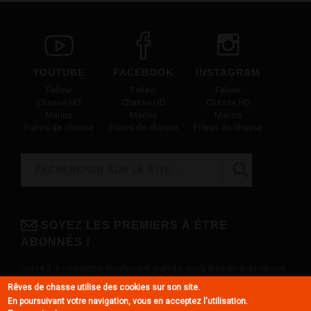
YOUTUBE
FACEBOOK
INSTAGRAM
Feliew
Feliew
Feliew
Chasse HD
Chasse HD
Chasse HD
Marius
Marius
Marius
Frères de chasse
Frères de chasse
Frères de chasse
Rechercher
FORMULAIRE DE RECHERCHE
SOYEZ LES PREMIERS À ÊTRE
ABONNÉS !
Grâce à la newsletter totalement gratuite, vous êtes sûrs de ne rien
louper !
Rêves de chasse utilise des cookies sur son site.
En poursuivant votre navigation, vous en acceptez l'utilisation.