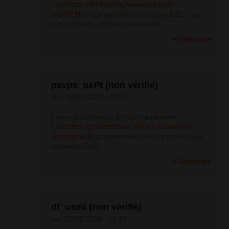
[url=
https://crforum.ru/viewtopic.php?
t=24929]
Создание сайтов[/url] для B2B — на
что обратить особое внимание?
Répondre
psvps_uxPt (non vérifié)
dim, 24/05/2026 - 00:10
Как нейросетевые алгоритмы меняют
[url=
https://prodvizhenie-sajta-v-poiskovyh-
sistemah.ru]
продвижение сайта в поисковых
системах[/url]?
Répondre
df_usmi (non vérifié)
lun, 25/05/2026 - 06:31