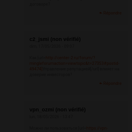
договоре?
Répondre
c2_jsmi (non vérifié)
dim, 17/05/2026 - 09:07
Как [url=
http://center-2.ru/forum/?
mingleforumaction=viewtopic&t=27353#postid-
49474]
Управление репутацией[/url] влияет на
доверие инвесторов?
Répondre
vpn_ozmi (non vérifié)
lun, 18/05/2026 - 13:47
Можно ли пользоваться [url=
https://vpn-