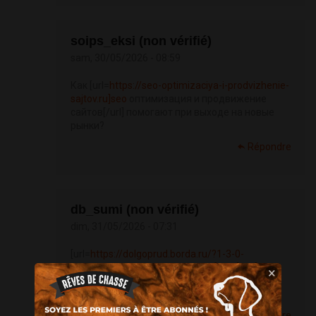
soips_eksi (non vérifié)
sam, 30/05/2026 - 08:59
Как [url=
https://seo-optimizaciya-i-prodvizhenie-
sajtov.ru]seo
оптимизация и продвижение
сайтов[/url] помогают при выходе на новые
рынки?
Répondre
db_sumi (non vérifié)
dim, 31/05/2026 - 07:31
[url=
https://dolgoprud.borda.ru/?1-3-0-
00005956-000-0-0-1776877996]SEO[/url]
для
×
региональных сайтов — с чего правильно
начинать?
Répondre