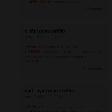
1.ru]VPN[/url]
на игровой консоли?
Répondre
c_ifmi (non vérifié)
mar, 19/05/2026 - 17:21
[url=
https://crforum.ru/viewtopic.php?
t=24928]
Поисковое продвижение сайта[/url] —
какие метрики отслеживать в первую
очередь?
Répondre
ma1_nymi (non vérifié)
mer, 20/05/2026 - 20:33
[url=
https://marketingovoe-agentstvo-
1.ru]
Маркетинговое агентство[/url] — стоит ли