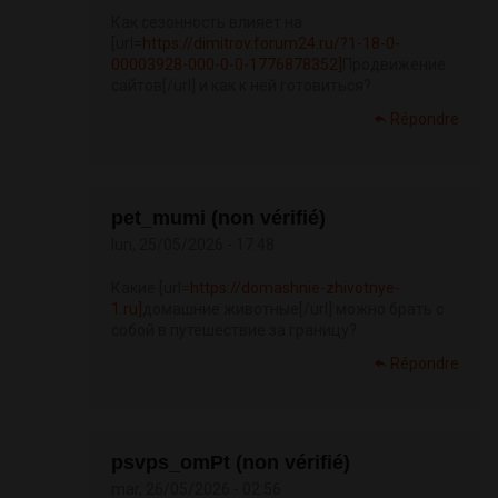
Как сезонность влияет на
[url=
https://dimitrov.forum24.ru/?1-18-0-
00003928-000-0-0-1776878352]
Продвижение
сайтов[/url] и как к ней готовиться?
Répondre
pet_mumi (non vérifié)
lun, 25/05/2026 - 17:48
Какие [url=
https://domashnie-zhivotnye-
1.ru]
домашние животные[/url] можно брать с
собой в путешествие за границу?
Répondre
psvps_omPt (non vérifié)
mar, 26/05/2026 - 02:56