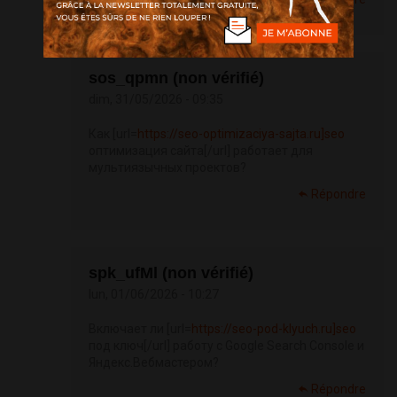
sos_qpmn (non vérifié)
dim, 31/05/2026 - 09:35
Как [url=
https://seo-optimizaciya-sajta.ru]seo
оптимизация сайта[/url] работает для
мультиязычных проектов?
Répondre
spk_ufMl (non vérifié)
lun, 01/06/2026 - 10:27
Включает ли [url=
https://seo-pod-klyuch.ru]seo
под ключ[/url] работу с Google Search Console и
Яндекс.Вебмастером?
Répondre