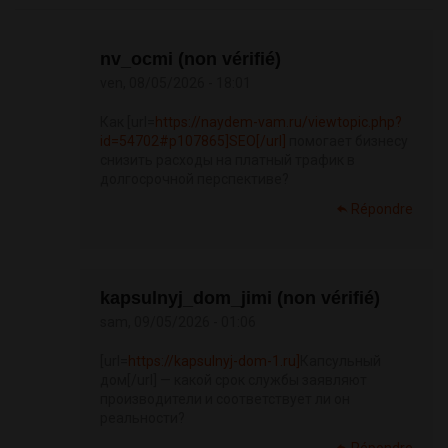
nv_ocmi (non vérifié)
ven, 08/05/2026 - 18:01
Как [url=
https://naydem-vam.ru/viewtopic.php?
id=54702#p107865]SEO[/url]
помогает бизнесу
снизить расходы на платный трафик в
долгосрочной перспективе?
Répondre
kapsulnyj_dom_jimi (non vérifié)
sam, 09/05/2026 - 01:06
[url=
https://kapsulnyj-dom-1.ru]
Капсульный
дом[/url] — какой срок службы заявляют
производители и соответствует ли он
реальности?