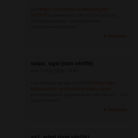
[url=
https://forumnow.ru/viewtopic.php?
t=3267]
Продвижение сайтов в google[/url]
после редизайна — как сохранить
накопленные позиции?
Répondre
soips_ugsi (non vérifié)
mer, 17/06/2026 - 14:49
Как связаны между собой [url=
https://seo-
optimizaciya-i-prodvizhenie-sajtov.ru]seo
оптимизация и продвижение сайтов[/url] — это
одно и то же?
Répondre
ss1_ydmi (non vérifié)