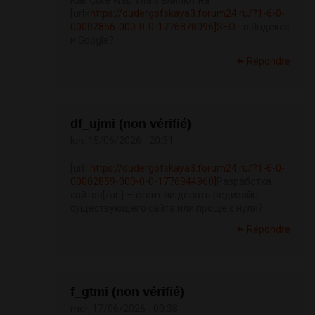
Как Core Web Vitals влияют на
[url=
https://dudergofskaya3.forum24.ru/?1-6-0-
00002856-000-0-0-1776878096]SEO...
в Яндексе
и Google?
Répondre
df_ujmi (non vérifié)
lun, 15/06/2026 - 20:31
[url=
https://dudergofskaya3.forum24.ru/?1-6-0-
00002859-000-0-0-1776944960]
Разработка
сайтов[/url] — стоит ли делать редизайн
существующего сайта или проще с нуля?
Répondre
f_gtmi (non vérifié)
mer, 17/06/2026 - 00:38