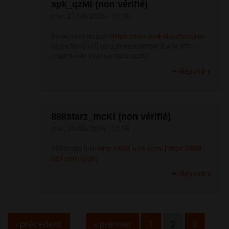
spk_qzMl (non vérifié)
mar, 23/06/2026 - 19:39
Включает ли [url=
https://seo-pod-klyuch.ru]seo
под ключ[/url] создание контента или это
отдельная статья расходов?
Répondre
888starz_mcKl (non vérifié)
mer, 24/06/2026 - 10:39
888старз [url=
http://888-uz4.com/]https://888-
uz4.com/[/url]
Répondre
Pages
‹ précédent
« premier
1
2
3