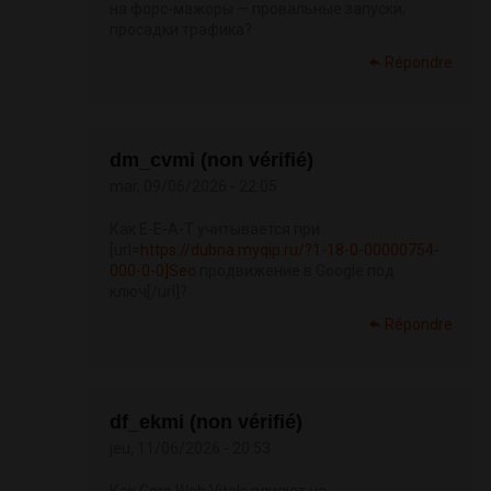
на форс-мажоры — провальные запуски,
просадки трафика?
Répondre
dm_cvmi (non vérifié)
mar, 09/06/2026 - 22:05
Как E-E-A-T учитывается при
[url=
https://dubna.myqip.ru/?1-18-0-00000754-
000-0-0]Seo
продвижение в Google под
ключ[/url]?
Répondre
df_ekmi (non vérifié)
jeu, 11/06/2026 - 20:53