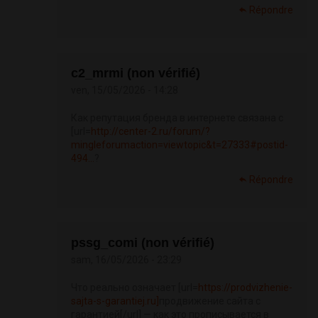
Répondre
c2_mrmi (non vérifié)
ven, 15/05/2026 - 14:28
Как репутация бренда в интернете связана с
[url=
http://center-2.ru/forum/?
mingleforumaction=viewtopic&t=27333#postid-
494...
?
Répondre
pssg_comi (non vérifié)
sam, 16/05/2026 - 23:29
Что реально означает [url=
https://prodvizhenie-
sajta-s-garantiej.ru]
продвижение сайта с
гарантией[/url] — как это прописывается в