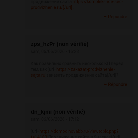
продвижение сайта
https://kompleksnoe-seo-
prodvizhenie.ru/[/url]
.
Répondre
zps_hzPr (non vérifié)
sam, 06/06/2026 - 16:23
Как правильно сравнить несколько КП перед
тем, как [url=
https://zakazat-prodvizhenie-
sajta.ru]
заказать продвижение сайта[/url]?
Répondre
dn_kjmi (non vérifié)
sam, 06/06/2026 - 17:12
[url=
https://domod.novabb.ru/viewtopic.php?
t=14183]
Продвижение сайта в Яндексе[/url] —