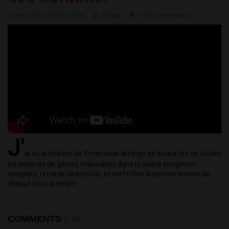
ven, 08/12/2017 - 00:00
Feliew
118 commentaire
J'
ai eu la chance de filmer sous la neige de beaux tirs de toutes 
les espèces de gibiers chassables dans la plaine vosgienne: 
sangliers, renards, chevreuils, et cerfs! Des superbes scènes de 
chasse sous la neige!
COMMENTS
(118)