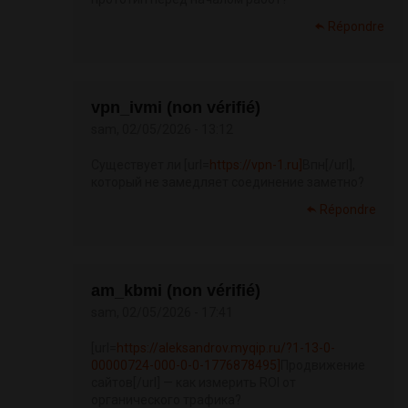
Répondre
vpn_ivmi (non vérifié)
sam, 02/05/2026 - 13:12
Существует ли [url=
https://vpn-1.ru]
Впн[/url],
который не замедляет соединение заметно?
Répondre
am_kbmi (non vérifié)
sam, 02/05/2026 - 17:41
[url=
https://aleksandrov.myqip.ru/?1-13-0-
00000724-000-0-0-1776878495]
Продвижение
сайтов[/url] — как измерить ROI от
органического трафика?