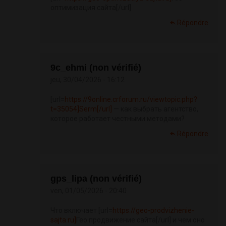
оптимизация сайта[/url]
Répondre
9c_ehmi (non vérifié)
jeu, 30/04/2026 - 16:12
[url=
https://9online.crforum.ru/viewtopic.php?
t=35054]Serm[/url]
— как выбрать агентство,
которое работает честными методами?
Répondre
gps_lipa (non vérifié)
ven, 01/05/2026 - 20:40
Что включает [url=
https://geo-prodvizhenie-
sajta.ru]
Гео продвижение сайта[/url] и чем оно