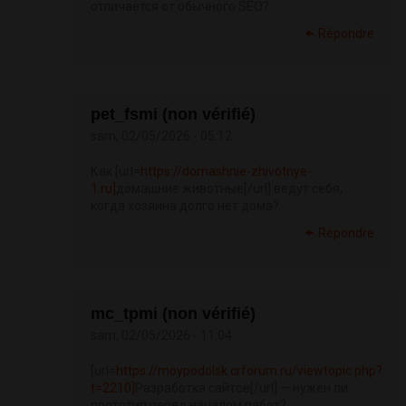
отличается от обычного SEO?
Répondre
pet_fsmi (non vérifié)
sam, 02/05/2026 - 05:12
Как [url=
https://domashnie-zhivotnye-
1.ru]
домашние животные[/url] ведут себя,
когда хозяина долго нет дома?
Répondre
mc_tpmi (non vérifié)
sam, 02/05/2026 - 11:04
[url=
https://moypodolsk.crforum.ru/viewtopic.php?
t=2210]
Разработка сайтов[/url] — нужен ли
прототип перед началом работ?