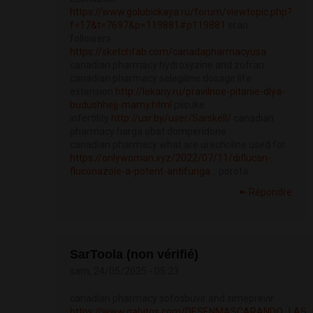
https://www.golubickaya.ru/forum/viewtopic.php?
f=17&t=7697&p=119881#p119881
eran
followers
https://sketchfab.com/canadapharmacyusa
canadian pharmacy hydroxyzine and zofran
canadian pharmacy selegiline dosage life
extension
http://lekariy.ru/pravilnoe-pitanie-dlya-
budushhejj-mamy.html
piisuke
infertility
http://usr.by/user/Sarskell/
canadian
pharmacy harga obat domperidone
canadian pharmacy what are urecholine used for
https://onlywoman.xyz/2022/07/11/diflucan-
fluconazole-a-potent-antifunga...
porota
Répondre
SarToola (non vérifié)
sam, 24/05/2025 - 05:23
canadian pharmacy sofosbuvir and simeprevir
https://www.gabitos.com/DESENMASCARANDO_LAS_F