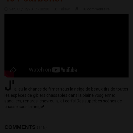
ven, 08/12/2017 - 00:00
Feliew
118 commentaire
J'
ai eu la chance de filmer sous la neige de beaux tirs de toutes 
les espèces de gibiers chassables dans la plaine vosgienne: 
sangliers, renards, chevreuils, et cerfs! Des superbes scènes de 
chasse sous la neige!
COMMENTS
(118)