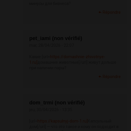
минусы для бизнеса?
Répondre
pet_iami (non vérifié)
mar, 28/04/2026 - 22:07
Какие [url=
https://domashnie-zhivotnye-
1.ru]
домашние животные[/url] живут дольше
при наличии пары?
Répondre
dom_trmi (non vérifié)
jeu, 30/04/2026 - 13:35
[url=
https://kapsulnyj-dom-1.ru]
Капсульный
дом[/url] — что это такое и кому он подходит в