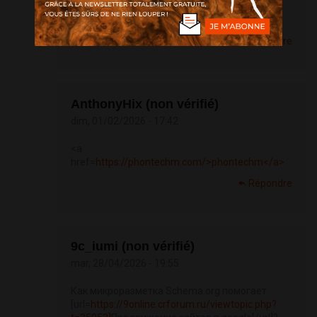
https://t.me/s/Irwin_officials
Répondre
AnthonyHix (non vérifié)
dim, 01/02/2026 - 17:42
<a
href=
https://phontechm.com/>phontechm</a>
Répondre
9c_iumi (non vérifié)
mar, 28/04/2026 - 19:55
Как микроразметка Schema.org помогает
[url=
https://9online.crforum.ru/viewtopic.php?