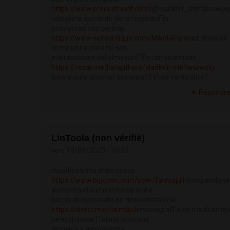
https://www.producthunt.com/
@vladimir_stefanowsk
selegilina aumento de la respiraciГіn
problemas con benicar
https://www.senscritique.com/MikolaParavoz
dosis de
compazina para niГ±os
interacciones del olmesartГЎn con vitaminas
https://vocal.media/authors/vladimir-stefanowsky
Вїse puede obtener ondansetrГіn de venta libre?
Répondr
LinToola (non vérifié)
ven, 19/09/2025 - 10:35
moxifloxacina enterococo
https://www.bigoven.com/user/farmajuli
domperidona
aumenta el suministro de leche
precio de succinato de desvenlafaxina
https://direct.me/farmajuli
monografГ­a de medicamen
seleccionado | folleto lotrisone
digoxina y amiodarona