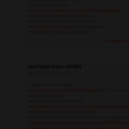
medicament lotrisone
https://www.tripadvisor.in/Profile/Pharmacieadele
l'acide salicylique est-il un exfoliant
besivance est-il ok pour la grossesse
https://gifyu.com/foma
creme emla pour le
traitement de l'ejaculation precoce
Répondre
KinToola (non vérifié)
dim, 05/10/2025 - 03:40
interacciones de motilium
https://vjudge.net/user/farmaciajuliana
ВїcГіmo funci
la hidroclorotiazida?
lamivudina espaГ±a farmacia
https://www.zubersoft.com/mobilesheets/forum/user
96867.html
precio mГЎs bajo de cialis
mecanismo de acciГіn del hidrobromuro de citalopram
https://www.brownbook.net/business/54272728/farm
juliana
Вїes seguro tomar norvasc y benicar juntos?