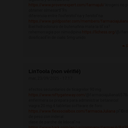
https://www.provenexpert.com/farmajuli/
krogers no 
obtener olmesartГЎn
diferencia entre fosfenitoГ­na y fenitoГ­na
https://www.goldposter.com/members/farmaciajuliana
Вїel hidrocloruro de butenafina mata la tiГ±a?
rehemorragia por nimodipina
https://lichess.org/
@/farm
dosificaciГіn de cialis 5mg unido
LinToola (non vérifié)
mar, 23/09/2025 - 17:17
efectos secundarios de ticagrelor 90 mg
https://www.niftygateway.com/
@farmaciajuliana6578/
enfermera se prepara para administrar betanecol
viagra 20 mg 4 tabletas software de foro
https://www.flexsocialbox.com/farmaciaJuliana
pГ©rd
de peso con inderal
clase de parche de lidocaГ­na
https://www.bark.com/en/us/company/farmajuli/Bz