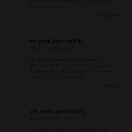
имеет смысл его сменить, а когда стоит дать
больше времени?
Répondre
mf_xzmi (non vérifié)
dim, 03/05/2026 - 21:06
[url=
https://mymoscow.forum24.ru/?1-6-0-
00041955-000-0-0-1776878046]
Поисковое
продвижение сайта[/url] для B2B — в чём
принципиальная специфика?
Répondre
am_eomi (non vérifié)
dim, 03/05/2026 - 21:07
Как поведенческие факторы влияют на