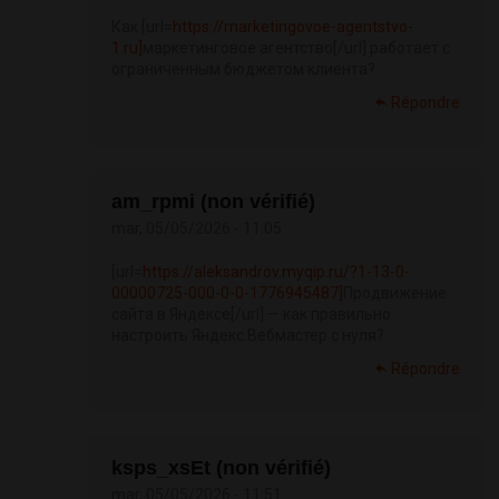
Как [url=
https://marketingovoe-agentstvo-
1.ru]
маркетинговое агентство[/url] работает с
ограниченным бюджетом клиента?
Répondre
am_rpmi (non vérifié)
mar, 05/05/2026 - 11:05
[url=
https://aleksandrov.myqip.ru/?1-13-0-
00000725-000-0-0-1776945487]
Продвижение
сайта в Яндексе[/url] — как правильно
настроить Яндекс.Вебмастер с нуля?
Répondre
ksps_xsEt (non vérifié)
mar, 05/05/2026 - 11:51