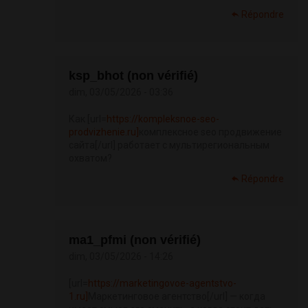
Répondre
ksp_bhot (non vérifié)
dim, 03/05/2026 - 03:36
Как [url=
https://kompleksnoe-seo-
prodvizhenie.ru]
комплексное seo продвижение
сайта[/url] работает с мультирегиональным
охватом?
Répondre
ma1_pfmi (non vérifié)
dim, 03/05/2026 - 14:26
[url=
https://marketingovoe-agentstvo-
1.ru]
Маркетинговое агентство[/url] — когда