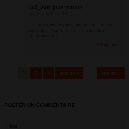
ss1_vtmi (non vérifié)
ven, 08/05/2026 - 13:11
Как [url=
https://sozdanie-sajtov-1.ru]
создание
сайтов[/url] влияет на дальнейшее SEO-
продвижение?
Répondre
Pages
1
2
3
dernier »
suivant ›
POSTER UN COMMENTAIRE