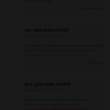
первую очередь?
Répondre
mc_lvmi (non vérifié)
jeu, 30/04/2026 - 13:38
[url=
https://moypodolsk.crforum.ru/viewtopic.php?
t=2209]
Поисковое продвижение сайта[/url] —
нужны ли внешние ссылки в 2024 году?
Répondre
gos_glmi (non vérifié)
jeu, 30/04/2026 - 13:43
Какие технические ошибки чаще всего
мешают Гео оптимизации сайта?
[url=
https://geo-optimizaciya-sajta.ru]
Гео