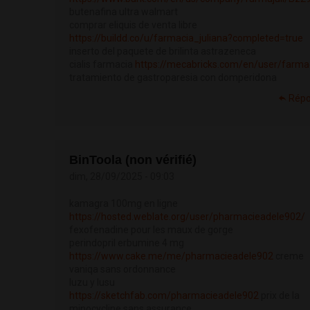
butenafina ultra walmart
comprar eliquis de venta libre
https://buildd.co/u/farmacia_juliana?completed=true
inserto del paquete de brilinta astrazeneca
cialis farmacia
https://mecabricks.com/en/user/farma
tratamiento de gastroparesia con domperidona
Répo
BinToola (non vérifié)
dim, 28/09/2025 - 09:03
kamagra 100mg en ligne
https://hosted.weblate.org/user/pharmacieadele902/
fexofenadine pour les maux de gorge
perindopril erbumine 4 mg
https://www.cake.me/me/pharmacieadele902
creme
vaniqa sans ordonnance
luzu y lusu
https://sketchfab.com/pharmacieadele902
prix de la
minocycline sans assurance