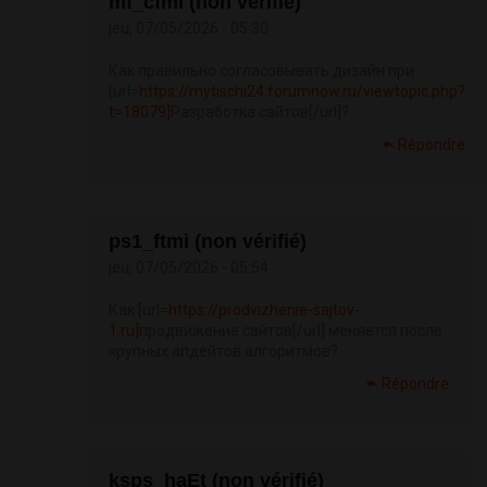
mf_cfmi (non vérifié)
jeu, 07/05/2026 - 05:30
Как правильно согласовывать дизайн при
[url=
https://mytischi24.forumnow.ru/viewtopic.php?
t=18079]
Разработка сайтов[/url]?
Répondre
ps1_ftmi (non vérifié)
jeu, 07/05/2026 - 05:54
Как [url=
https://prodvizhenie-sajtov-
1.ru]
продвижение сайтов[/url] меняется после
крупных апдейтов алгоритмов?
Répondre
ksps_haEt (non vérifié)