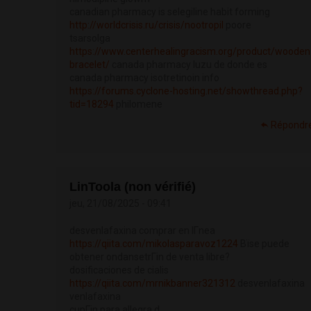
canadian pharmacy is selegiline habit forming
http://worldcrisis.ru/crisis/nootropil
poore
tsarsolga
https://www.centerhealingracism.org/product/wooden
bracelet/
canada pharmacy luzu de donde es
canada pharmacy isotretinoin info
https://forums.cyclone-hosting.net/showthread.php?
tid=18294
philomene
Répondr
LinToola (non vérifié)
jeu, 21/08/2025 - 09:41
desvenlafaxina comprar en lГ­nea
https://qiita.com/mikolasparavoz1224
Вїse puede
obtener ondansetrГіn de venta libre?
dosificaciones de cialis
https://qiita.com/mrnikbanner321312
desvenlafaxina
venlafaxina
cupГіn para allegra d