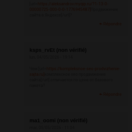
[url=
https://aleksandrov.myqip.ru/?1-13-0-
00000725-000-0-0-1776945487]
Продвижение
сайта в Яндексе[/url]?
Répondre
ksps_rvEt (non vérifié)
lun, 04/05/2026 - 19:14
Чем [url=
https://kompleksnoe-seo-prodvizhenie-
sajta.ru]
комплексное seo продвижение
сайта[/url] отличается по цене от базового
пакета?
Répondre
ma1_oomi (non vérifié)
mar, 05/05/2026 - 11:04