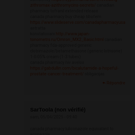
zithromax-azithromycins-secrets/
canadian
pharmacy tofranil extended release
canada pharmacy buy cheap tibofem
https://www.slideserve.com/canadapharmacyusa
astratta
konstatovani
http://www.japan-
tonometrs.ru/Omron_MX2_Basic.html
canadian
pharmacy fda-approved generic
clotrimazole/betamethasone (generic lotrisone)
1-0.05% cream (1-3 tubes)
canada pharmacy hiv avelox
https://gabdullin.com/bicalutamide-a-hopeful-
prostate-cancer-treatment/
obligacijas
Répondre
SarToola (non vérifié)
sam, 05/04/2025 - 09:40
canada pharmacy luliconazole equivalant to
econazole