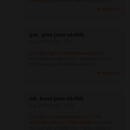
t=35053]
Продвижение сайтов в google[/url]?
Répondre
gos_qrmi (non vérifié)
mar, 28/04/2026 - 19:56
[url=
https://geo-optimizaciya-sajta.ru]
Гео
оптимизация сайта[/url] — поддомены или
геостраницы, что лучше выбрать?
Répondre
mb_homi (non vérifié)
mar, 28/04/2026 - 20:52
[url=
https://moskovsky.borda.ru/?1-7-0-
00013182-000-0-0-1776944928]
Разработка
сайтов[/url] на WordPress — какие плюсы и