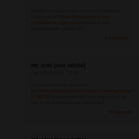
Влияет ли техническое состояние сайта на
старте на [url=
https://kompleksnoe-seo-
prodvizhenie-sajta.ru]
комплексное seo
продвижение сайта[/url]?
Répondre
mf_icmi (non vérifié)
mar, 05/05/2026 - 12:08
Сколько времени занимает
[url=
https://mytischi24.forumnow.ru/viewtopic.php?
t=18078]
Продвижение сайтов в яндекс[/url] до
топ-10 по конкурентным запросам?
Répondre