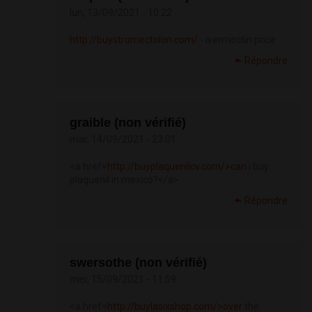
lun, 13/09/2021 - 10:22
http://buystromectolon.com/
- ivermectin price
Répondre
graible (non vérifié)
mar, 14/09/2021 - 23:01
<a href=
http://buyplaquenilcv.com/>can
i buy
plaquenil in mexico?</a>
Répondre
swersothe (non vérifié)
mer, 15/09/2021 - 11:59
<a href=
http://buylasixshop.com/>over
the