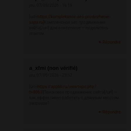
jeu, 07/05/2026 - 16:19
[url=
https://kompleksnoe-seo-prodvizhenie-
sajta.ru]
Комплексное seo продвижение
сайта[/url] для ecommerce — поделитесь
опытом.
Répondre
a_xfmi (non vérifié)
jeu, 07/05/2026 - 23:52
[url=
https://appbb.ru/viewtopic.php?
t=8063]
Поисковое продвижение сайта[/url] —
как эффективно работать с длинным хвостом
запросов?
Répondre