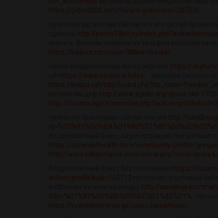
um_action=edit
автоматы онлайн бездепозитные бо
https://gidro2000.com/forum-gidro/user/28753/
прогон по каталогам сайтов что это usmall промокод
сделать
http://porno18let.ru/index.php?subaction=us
скачать фильмы новинки на телефон хорошем каче
https://kizkiuz.com/user/Williamweala/
casino бездепозитный бонус зеркало
https://chaturb
url=https://www.sooperarticles....
аквапарк питерлэнд 
https://kcapa.net/bbs/board.php?bo_table=free&wr_
каталогам дхф
http://www.zgbbs.org/space-uid-1709
http://forums.ago.ir/member.php?action=profile&uid=
прогон по трастовым сайтам что это
http://sandbox
id=%D0%92%D0%BA%D1%83%D1%81%D0%BD%D0%B5.
бездепозитный бонус за регистрацию без депозита
https://carecepthealth.com/community/profile/gregor
http://www.talkermama.com/home.php?mod=space&us
бездепозитный бонус без пополнения
https://forum
action=profile&uid=102712
прогон по трастовым сай
wildberries купоны на скидку
http://sanakirja.kronman
title=%D1%81%D0%BB%D0%BE%D1%82%D1%...
промок
https://yvavilebismovla.ge/user/Jasperhisse/