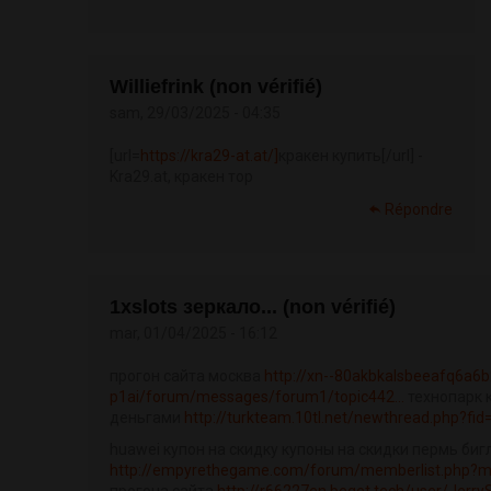
Williefrink (non vérifié)
sam, 29/03/2025 - 04:35
[url=
https://kra29-at.at/]
кракен купить[/url] -
Kra29.at, кракен тор
Répondre
1xslots зеркало... (non vérifié)
mar, 01/04/2025 - 16:12
прогон сайта москва
http://xn--80akbkalsbeeafq6a6b
p1ai/forum/messages/forum1/topic442...
технопарк 
деньгами
http://turkteam.10tl.net/newthread.php?fid
huawei купон на скидку купоны на скидки пермь биг
http://empyrethegame.com/forum/memberlist.php?m