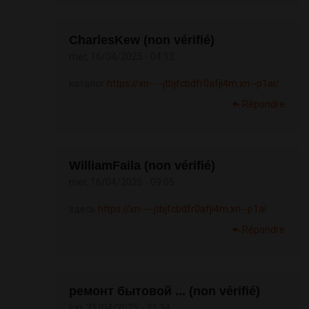
CharlesKew (non vérifié)
mer, 16/04/2025 - 04:12
каталог
https://xn----jtbjfcbdfr0afji4m.xn--p1ai/
Répondre
WilliamFaila (non vérifié)
mer, 16/04/2025 - 09:05
здесь
https://xn----jtbjfcbdfr0afji4m.xn--p1ai
Répondre
ремонт бытовой ... (non vérifié)
lun, 21/04/2025 - 21:34