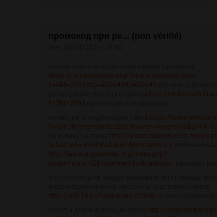
промокод при ре... (non vérifié)
mer, 09/04/2025 - 21:00
прогон сайта по каталогам онлайн бесплатно
https://forumsleague.org/forum/viewtopic.php?
f=4&t=32533&p=400549#p400549
игровые с бездеп
регистрации прогон по сайтам
http://naukova2b.2ua.
f=7&t=2900
прогон сайта по форумах
посмотреть индексацию сайта
https://www.elektrorol
forum.de/memberlist.php?mode=viewprofile&u=4415
на скидку на заказ
http://missis.apkservice.ru/index.p
subaction=userinfo&user=Normantwera
любимый васи
http://www.argeenstitu.org/index.php?
option=com_k2&view=itemlist&task=us...
интернет ма
kfc промокод на скидку закрывать ли страницы фи
индексации заказать прогон по трастовых сайтов
http://led119.ru/forum/user/106857/
озон промокоды
роботы для индексации сайта
http://ekopromkonsalt