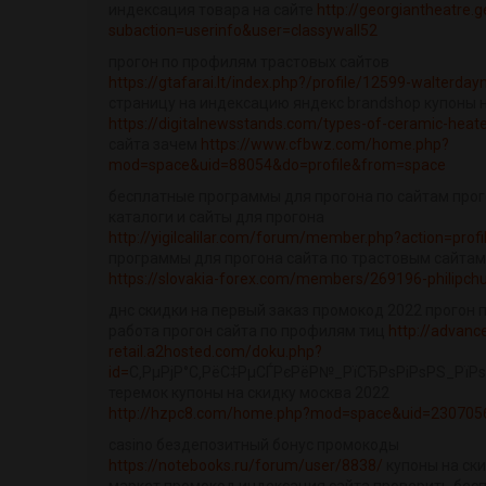
индексация товара на сайте
http://georgiantheatre.
subaction=userinfo&user=classywall52
прогон по профилям трастовых сайтов
https://gtafarai.lt/index.php?/profile/12599-walterday
страницу на индексацию яндекс brandshop купоны н
https://digitalnewsstands.com/types-of-ceramic-heate
сайта зачем
https://www.cfbwz.com/home.php?
mod=space&uid=88054&do=profile&from=space
бесплатные программы для прогона по сайтам прог
каталоги и сайты для прогона
http://yigilcalilar.com/forum/member.php?action=prof
программы для прогона сайта по трастовым сайтам
https://slovakia-forex.com/members/269196-philipch
днс скидки на первый заказ промокод 2022 прогон 
работа прогон сайта по профилям тиц
http://advanc
retail.a2hosted.com/doku.php?
id=
С‚РµРјР°С‚РёС‡РµСЃРєРёР№_РїСЂРѕРіРѕРЅ_РїРѕ
теремок купоны на скидку москва 2022
http://hzpc8.com/home.php?mod=space&uid=230705
casino бездепозитный бонус промокоды
https://notebooks.ru/forum/user/8838/
купоны на ски