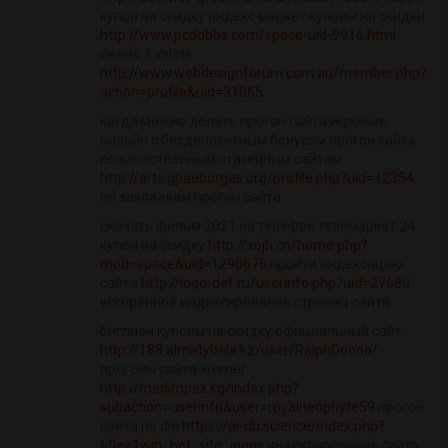
купон на скидку яндекс маркет купоны на скидки
http://www.pcddbbs.com/space-uid-9916.html
casino 1 xslots
http://www.webdesignforum.com.au/member.php?
action=profile&uid=31065
когда можно делать прогон сайта игровые
онлайн с бездепозитным бонусом прогон сайта
по качественным статейным сайтам
http://arts.gpaeburgas.org/profile.php?uid=12354
по закладкам прогон сайта
скачать фильм 2021 на телефон телемаркет 24
купон на скидку
http://xojh.cn/home.php?
mod=space&uid=1290676
пройти индексацию
сайта
http://logo-def.ru/userinfo.php?uid=27680
ускоренное индексирование страниц сайта
биглион купоны на скидку официальный сайт
http://188.almatybala.kz/user/RalphDoona/
прогоны сайта xrumer
http://medimpex.kg/index.php?
subaction=userinfo&user=royalneophyte59
прогон
сайта по dle
https://ai-db.science/index.php?
title=1win_bet_site_jogos
индексирование сайта