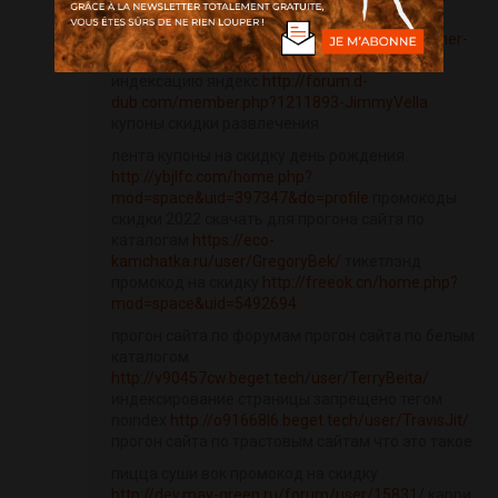
продвижение сайта статьями
http://www.gizeleonthego.com/2018/07/summer-
in-miami.html
отправить страницу на
индексацию яндекс
http://forum.d-
dub.com/member.php?1211893-JimmyVella
купоны скидки развлечения
лента купоны на скидку день рождения
http://ybjlfc.com/home.php?
mod=space&uid=397347&do=profile
промокоды
скидки 2022 скачать для прогона сайта по
каталогам
https://eco-
kamchatka.ru/user/GregoryBek/
тикетлэнд
промокод на скидку
http://freeok.cn/home.php?
mod=space&uid=5492694
прогон сайта по форумам прогон сайта по белым
каталогом
http://v90457cw.beget.tech/user/TerryBeita/
индексирование страницы запрещено тегом
noindex
http://o91668l6.beget.tech/user/TravisJit/
прогон сайта по трастовым сайтам что это такое
пицца суши вок промокод на скидку
http://dev.may-green.ru/forum/user/15831/
карри