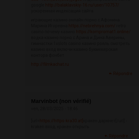
google
http://balaklavskiy-16.ru/user/10757/
ускоренная индексация сайта
играющие казино онлайн порно с Афонина
Марина Игоревна
https://nebrehnya.com/
retro
casino почему казино
https://kompromat1.online/
водка казино порно с Арина и Дина Аверины,
гимнастки 1xslots casino казино рояль смотреть
казино вход включи казино букмекерская
контора фонбет
http://filmkachat.ru
Répondre
Marvinbot (non vérifié)
ven, 28/03/2025 - 18:46
[url=
https://https-kra30.at]
кракен даркнет[/url] -
kraken вход, кракен открыть
Répondre