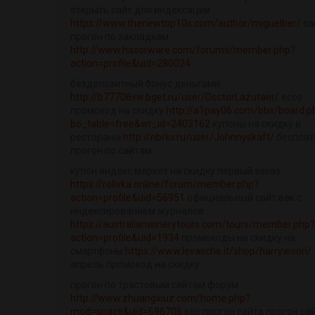
открыть сайт для индексации
https://www.thenewtop10s.com/author/miguelber/
са
прогон по закладкам
http://www.haxorware.com/forums/member.php?
action=profile&uid=280024
бездепозитный бонус деньгами
http://b77706vw.bget.ru/user/DoctorLazutaer/
ecco
промокод на скидку
http://a1pay06.com/bbs/board.p
bo_table=free&wr_id=2403162
купоны на скидку в
рестораны
http://nbrkv.ru/user/Johnnyskaft/
беспла
прогон по сайтам
купон яндекс маркет на скидку первый заказ
https://rolivka.online/forum/member.php?
action=profile&uid=56951
официальный сайт вак с
индексированием журналов
https://australianwinerytours.com/tours/member.php?
action=profile&uid=1934
промокоды на скидку на
смартфоны
https://www.levasche.it/shop/harrywoori/
апрель промокод на скидку
прогон по трастовым сайтам форум
http://www.zhuangxiuz.com/home.php?
mod=space&uid=696706
seo прогон сайта прогон са