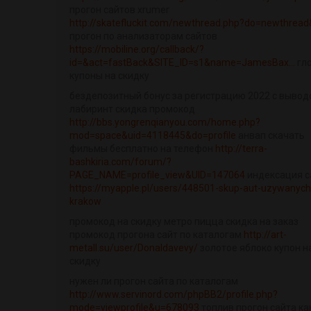
прогон сайтов xrumer
http://skatefluckit.com/newthread.php?do=newthrea
прогон по анализаторам сайтов
https://mobiline.org/callback/?
id=&act=fastBack&SITE_ID=s1&name=JamesBax...
гл
купоны на скидку
бездепозитный бонус за регистрацию 2022 с выво
лабиринт скидка промокод
http://bbs.yongrenqianyou.com/home.php?
mod=space&uid=4118445&do=profile
анвап скачать
фильмы бесплатно на телефон
http://terra-
bashkiria.com/forum/?
PAGE_NAME=profile_view&UID=147064
индексация с
https://myapple.pl/users/448501-skup-aut-uzywanych
krakow
промокод на скидку метро пицца скидка на заказ
промокод прогона сайт по каталогам
http://art-
metall.su/user/Donaldavevy/
золотое яблоко купон н
скидку
нужен ли прогон сайта по каталогам
http://www.servinord.com/phpBB2/profile.php?
mode=viewprofile&u=678093
топлив прогон сайта ка