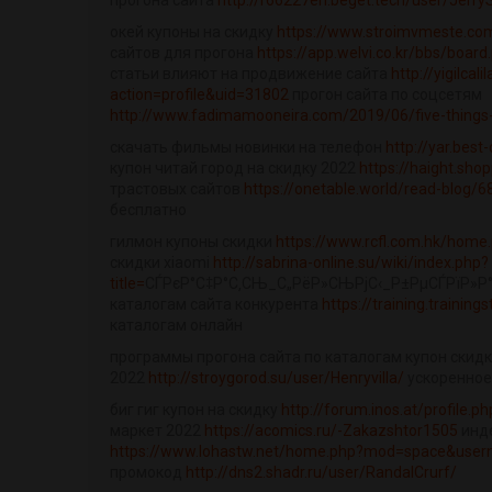
прогона сайта
http://r66227en.beget.tech/user/Jerry
окей купоны на скидку
https://www.stroimvmeste.com
сайтов для прогона
https://app.welvi.co.kr/bbs/boa
статьи влияют на продвижение сайта
http://yigilc
action=profile&uid=31802
прогон сайта по соцсетям
http://www.fadimamooneira.com/2019/06/five-things-
скачать фильмы новинки на телефон
http://yar.bes
купон читай город на скидку 2022
https://haight.sho
трастовых сайтов
https://onetable.world/read-blog/
бесплатно
гилмон купоны скидки
https://www.rcfl.com.hk/hom
скидки xiaomi
http://sabrina-online.su/wiki/index.php?
title=
СЃРєР°С‡Р°С‚СЊ_С„РёР»СЊРјС‹_Р±РµСЃРїР»Р°С
каталогам сайта конкурента
https://training.trainin
каталогам онлайн
программы прогона сайта по каталогам купон скид
2022
http://stroygorod.su/user/Henryvilla/
ускоренное
биг гиг купон на скидку
http://forum.inos.at/profile.
маркет 2022
https://acomics.ru/-Zakazshtor1505
инде
https://www.lohastw.net/home.php?mod=space&usern
промокод
http://dns2.shadr.ru/user/RandalCrurf/