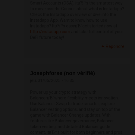
Smart Accounts (DSA), itвЂ™s the smartest way
to move assets. Curious about what is Instadapp?
Check the Instadapp overview or dive into the
Instadapp App. Want to know how to use
Instadapp? ItвЂ™s easyвЂ”get started now at
http://instaoapp.com
and take full control of your
DeFi future today!
Répondre
Josephforse (non vérifié)
jeu, 01/05/2025 - 16:35
Power up your crypto strategy with
BalancerвЂ”where flexibility meets innovation.
Use Balancer Swap to trade smarter, explore
Balancer vesting options, and stay on top of the
game with Balancer Change updates. With
features like Balancer governance, Balancer
token vesting, and detailed Balancer guide
content, itвЂ™s built for both beginners and pros.