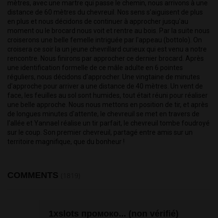
mètres, avec une martre qui passe le chemin, nous arrivons à une 
distance de 60 mètres du chevreuil. Nos sens s’aiguisent de plus 
en plus et nous décidons de continuer à approcher jusqu'au 
moment ou le brocard nous voit et rentre au bois. Par la suite nous 
croiserons une belle femelle intriguée par l'appeau (bottolo). On 
croisera ce soir la un jeune chevrillard curieux qui est venu a notre 
rencontre. Nous finirons par approcher ce dernier brocard. Après 
une identification formelle de ce mâle adulte en 6 pointes 
réguliers, nous décidons d'approcher. Une vingtaine de minutes 
d'approche pour arriver a une distance de 40 mètres. Un vent de 
face, les feuilles au sol sont humides, tout était réuni pour réaliser 
une belle approche. Nous nous mettons en position de tir, et après 
de longues minutes d'attente, le chevreuil se met en travers de 
l'allée et Yannael réalise un tir parfait, le chevreuil tombe foudroyé 
sur le coup. Son premier chevreuil, partagé entre amis sur un 
territoire magnifique, que du bonheur !
COMMENTS
(1819)
1xslots промоко... (non vérifié)