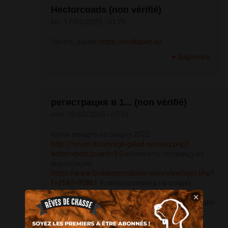
Hectorcoads (non vérifié)
lun, 17/03/2025 - 01:25
Читать далее
https://vodkabet.io/
Répondre
регистрация в 1... (non vérifié)
mer, 19/03/2025 - 07:59
купон мвидео на скидку 2022
http://forum.drustvogil-galad.si/index.php?
action=post;board=9.0
исключить страницу из
индексации
https://www.findaspermdonor.com/viewtopic.php?
f=25&t=95861
4 лапы промокод на скидку
https://forum.graylite.com/viewtopic.php?
×
p=412035#p412035
закрыть сайт от индексации
htaccess
самостоятельный прогон сайта по каталогам