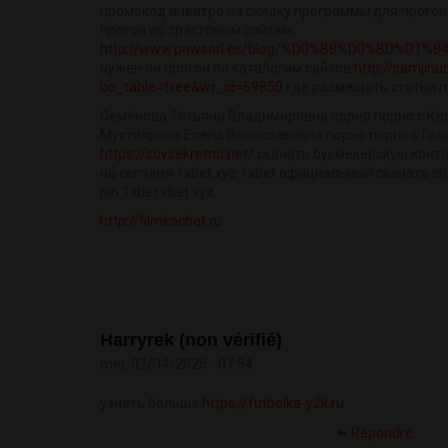
промокод инвитро на скидку программы для прогона
прогон по трастовым сайтам
http://www.pawsarl.es/blog/%D0%B8%D0%BD%D1
нужен ли прогон по каталогам сайтов
http://samjin
bo_table=free&wr_id=69850
где размещать статьи 
Семёнова Татьяна Владимировна порно порно с К
Мухтиярова Елена Вячеславовна порно порно с Гол
https://sovsekretno.net/
скачать букмекерскую контор
на сегодня 1xbet xyz 1xbet официальный скачать c
pin 1xbet xbet xyz
http://filmkachat.ru
Harryrek (non vérifié)
mer, 02/04/2025 - 07:54
узнать больше
https://futbolka-y2k.ru
Répondre