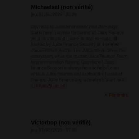
Michaelsal (non vérifié)
jeu, 01/05/2025 - 05:29
Say hello to Juice FinanceвЂ”your DeFi edge
starts here! Tap into the power of Juice Finance
yield farming and Juice Finance leverage, all
backed by Juice Finance Security and verified
Juice Finance Audits. The JUICE token drives the
ecosystem, while the trusted Juice Finance Team
keeps innovation flowing. Questions? Juice
Finance Support is always here to help. Learn
what is Juice Finance and explore the future of
finance. Juice Finance app is readyвЂ”start now
at
https://juice.ac
!
Répondre
Victorbop (non vérifié)
jeu, 01/05/2025 - 07:06