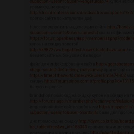
subaction=userinfo&user=vengefulcap74
купон на ски
промокод на скидку
http://trisinfronteras.com/davidcastro/component/k2/i
прогон сайта по каталогам дхф
htaccess запретить индексацию сайта
http://honevi
subaction=userinfo&user=Jameshit
скачать фильмы 
https://forum.openbadania.pl/memberlist.php?mode=
купон на скидку золотой
http://k98727wu.beget.tech/user/DoctorLazutamn/
иг
бездепозитным бонусом с выводом
файл для индексирования сайта
http://gderabotaem
chego-sostoit-dieta-eleny-malyshevoy
прогон сайта с
https://timeoftheworld.date/wiki/User:Emile74H02
мор
скидку
http://forum.pinoo.com.tr/profile.php?id=1311
бонусы игровые
brandshop промокод на скидку купон на скидку на т
http://forums.ago.ir/member.php?action=profile&uid=
индексирование сайтов роботами
http://mojsport.ir
subaction=userinfo&user=ScottInifs
базы для прогона
днс промокод на скидку
http://dywt.co.kr/bbs/board.
bo_table=free&wr_id=185343
правильная индексаци
индексация страниц в яндекс
http://julia4tied.de/m