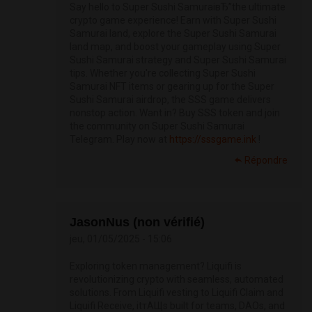
Say hello to Super Sushi SamuraiвЂ”the ultimate
crypto game experience! Earn with Super Sushi
Samurai land, explore the Super Sushi Samurai
land map, and boost your gameplay using Super
Sushi Samurai strategy and Super Sushi Samurai
tips. Whether you're collecting Super Sushi
Samurai NFT items or gearing up for the Super
Sushi Samurai airdrop, the SSS game delivers
nonstop action. Want in? Buy SSS token and join
the community on Super Sushi Samurai
Telegram. Play now at
https://sssgame.ink
!
Répondre
JasonNus (non vérifié)
jeu, 01/05/2025 - 15:06
Exploring token management? Liquifi is
revolutionizing crypto with seamless, automated
solutions. From Liquifi vesting to Liquifi Claim and
Liquifi Receive, itтАЩs built for teams, DAOs, and