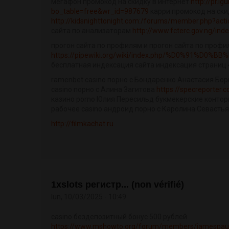
мегафон промокод на скидку в интернет
http://pr.l
bo_table=free&wr_id=987679
карри промокод на ски
http://kidsnighttonight.com:/forums/member.php?act
сайта по анализаторам
http://www.fcterc.gov.ng/in
прогон сайта по профилям и прогон сайта по профи
https://pipewiki.org/wiki/index.php/%D0%91%D0
бесплатная индексация сайта индексация страниц 
ramenbet casino порно с Бондаренко Анастасия Бо
casino порно с Алина Загитова
https://specreporter.
казино porno Юлия Пересильд букмекерские конторы
рабочее casino андроид порно с Каролина Севасть
http://filmkachat.ru
1xslots регистр... (non vérifié)
lun, 10/03/2025 - 10:49
casino бездепозитный бонус 500 рублей
https://www.mshowto.org/forum/members/jamespaur