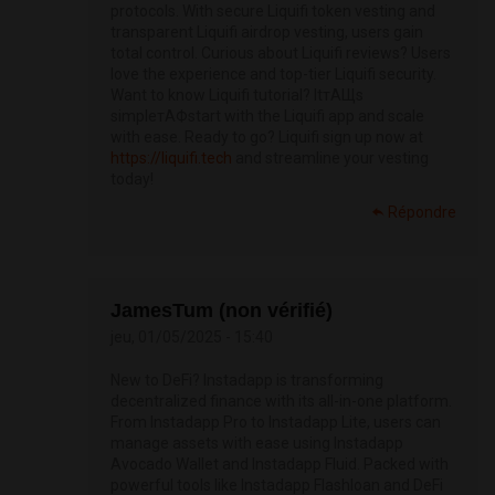
protocols. With secure Liquifi token vesting and
transparent Liquifi airdrop vesting, users gain
total control. Curious about Liquifi reviews? Users
love the experience and top-tier Liquifi security.
Want to know Liquifi tutorial? ItтАЩs
simpleтАФstart with the Liquifi app and scale
with ease. Ready to go? Liquifi sign up now at
https://liquifi.tech
and streamline your vesting
today!
Répondre
JamesTum (non vérifié)
jeu, 01/05/2025 - 15:40
New to DeFi? Instadapp is transforming
decentralized finance with its all-in-one platform.
From Instadapp Pro to Instadapp Lite, users can
manage assets with ease using Instadapp
Avocado Wallet and Instadapp Fluid. Packed with
powerful tools like Instadapp Flashloan and DeFi