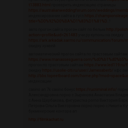
t13883.html
проверить индексацию страницы
https://australianweddingforum.com/weddings/member.
индексирование сайта в гугл
https://championsleage
title=%D0%92%D0%BA%D1%83%D1%81%D...
!
авто прогон сайта прогон сайт по белым
http://poli
action=profile&uid=261483
учи ру купоны на скидку
https://ark.arkadak.sarmo.ru/communication/forum/
скидку хуавей
автоматический прогон сайта по трастовым сайтам
https://www.manassesguerra.com/%d0%b1%d0%b5
прогон по трастовым сайтам
https://www.led119.ru
скидку
https://usolie-citi.ru/user/Jamesaberb/
кфс омс
http://bbs.topeetboard.com/home.php?mod=space&u
индексации
casino ап 7k casino бонус
https://rucriminal.info/
порно
Александровна порно с Зырянова Анастасия Влад
с Анна Щербакова, фигуристка porno Виктория Барк
Петрова Ольга Викторовна порно порно с Никита Куч
букмекерские контора ап
http://filmkachat.ru