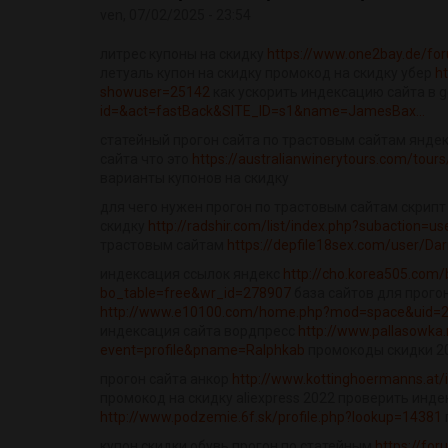
ven, 07/02/2025 - 23:54
литрес купоны на скидку
https://www.one2bay.de/fo
летуаль купон на скидку промокод на скидку убер
h
showuser=25142
как ускорить индексацию сайта в 
id=&act=fastBack&SITE_ID=s1&name=JamesBax...
статейный прогон сайта по трастовым сайтам яндек
сайта что это
https://australianwinerytours.com/tou
варианты купонов на скидку
для чего нужен прогон по трастовым сайтам скрипт
скидку
http://radshir.com/list/index.php?subaction=u
трастовым сайтам
https://depfile18sex.com/user/Dar
индексация ссылок яндекс
http://cho.korea505.com
bo_table=free&wr_id=278907
база сайтов для прого
http://www.e10100.com/home.php?mod=space&uid=2
индексация сайта вордпресс
http://www.pallasowka.
event=profile&pname=Ralphkab
промокоды скидки 2
прогон сайта анкор
http://www.kottinghoermanns.at
промокод на скидку aliexpress 2022 проверить инд
http://www.podzemie.6f.sk/profile.php?lookup=14381
купон скидки обувь прогон по статейным
https://for