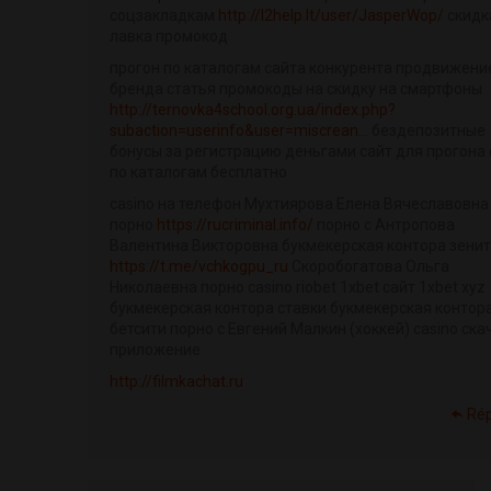
соцзакладкам
http://l2help.lt/user/JasperWop/
скидк
лавка промокод
прогон по каталогам сайта конкурента продвижени
бренда статья промокоды на скидку на смартфоны
http://ternovka4school.org.ua/index.php?
subaction=userinfo&user=miscrean...
бездепозитные
бонусы за регистрацию деньгами сайт для прогона 
по каталогам бесплатно
casino на телефон Мухтиярова Елена Вячеславовна
порно
https://rucriminal.info/
порно с Антропова
Валентина Викторовна букмекерская контора зенит
https://t.me/vchkogpu_ru
Скоробогатова Ольга
Николаевна порно casino riobet 1xbet сайт 1xbet xyz
букмекерская контора ставки букмекерская контор
бетсити порно с Евгений Малкин (хоккей) casino ска
приложение
http://filmkachat.ru
Ré