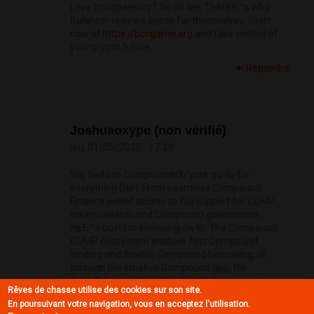
Love transparency? So do we. ThatвЂ™s why
Balancer reviews speak for themselves. Start
now at
https://bccgame.org
and take control of
your crypto future.
Répondre
Joshuaoxype (non vérifié)
jeu, 01/05/2025 - 17:39
Say hello to CompoundвЂ”your go-to for
everything DeFi. From seamless Compound
Finance wallet access to full support for COMP
token rewards and Compound governance,
itвЂ™s built for serious growth. The Compound
COMP ecosystem enables fast Compound
lending and flexible Compound borrowing, all
through the intuitive Compound app. No
fluffвЂ”just real results. Read a Compound
Rêves de chasse utilise des cookies sur son site.
Finance review and check the Compound Finance
En poursuivant votre navigation, vous en acceptez l'utilisation.
tutorial to get started. Compound Finance login