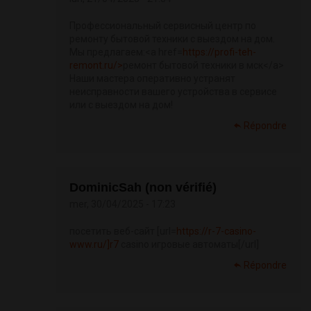
Профессиональный сервисный центр по
ремонту бытовой техники с выездом на дом.
Мы предлагаем:<a href=
https://profi-teh-
remont.ru/>
ремонт бытовой техники в мск</a>
Наши мастера оперативно устранят
неисправности вашего устройства в сервисе
или с выездом на дом!
Répondre
DominicSah (non vérifié)
mer, 30/04/2025 - 17:23
посетить веб-сайт [url=
https://r-7-casino-
www.ru/]r7
casino игровые автоматы[/url]
Répondre