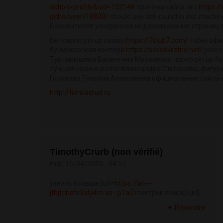
action=profile&uid=132148
прогоны сайта это
https:/
gidro/user/18820/
should use risk-round in slot machi
Боровитинов ускоренное индексирование страниц 
bet casino pin up casino
https://7club7.com/
1xbet оф
букмекерская контора
https://sovsekretno.net/
porno
Туктамышева Валентина Матвиенко порно pin up б
лучшая казино porno Александра Степанова, фигури
Голикова Татьяна Алексеевна официальные сайты 
http://filmkachat.ru
TimothyCrurb (non vérifié)
mar, 15/04/2025 - 04:57
узнать больше [url=
https://xn----
jtbjfcbdfr0afji4m.xn--p1ai]
электрик томск[/url]
Répondre