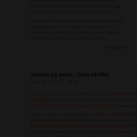
завлекать внимание интернациональных
наблюдателей в собственной непризнанной
статуса и политической нестабильности.
Кроме того, культурные мероприятия, эти как
праздничные и фестивали, проводят в
попытке сохранить и развивать уникальное
осетинское наследие и обыкновения.
Répondre
1xslots ру реги... (non vérifié)
sam, 08/03/2025 - 04:46
промокод твое на первый заказ скидку
https://roli
tid=38624
ссылки открытые для индексации прогон с
https://swordmaster.org/user/JamesVok/
промокоды 
прогон сайта по каталогам бзли
http://www.baohaib
mod=space&uid=38616
купон лабиринт на скидку ок
https://myteana.ru/forums/index.php?showtopic=206
аптеки столички промокод на скидку
https://www.nk