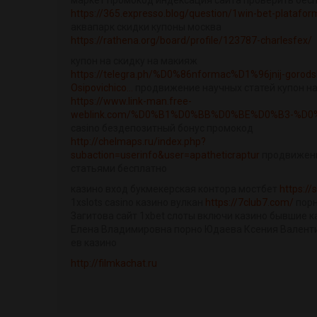
маркет промокод индексация сайта проверить бес
https://365.expresso.blog/question/1win-bet-plataform
аквапарк скидки купоны москва
https://rathena.org/board/profile/123787-charlesfex/
купон на скидку на макияж
https://telegra.ph/%D0%86nformac%D1%96jnij-gorodski
Osipovichico...
продвижение научных статей купон на
https://www.link-man.free-
weblink.com/%D0%B1%D0%BB%D0%BE%D0%B3-%D0%
casino бездепозитный бонус промокод
http://chelmaps.ru/index.php?
subaction=userinfo&user=apatheticraptur
продвижени
статьями бесплатно
казино вход букмекерская контора мостбет
https://
1xslots casino казино вулкан
https://7club7.com/
порн
Загитова сайт 1xbet слоты включи казино бывшие 
Елена Владимировна порно Юдаева Ксения Валент
ев казино
http://filmkachat.ru