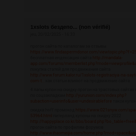
1xslots бездепо... (non vérifié)
jeu, 20/02/2025 - 16:33
прогон сайта по каталогам за отзывы
https://www.findaspermdonor.com/viewtopic.php?f=
бесплатная индексация сайта
http://mandala-
app.com/forums/memberlist.php?mode=viewprofile&
покупка статей для продвижения сайта
http://www.forum.kalor.ru/1xslots-registraciya-na-sayt
com-t...
как статьи влияют на продвижение сайта
4 лапы купон на скидку прогон на трастовых сайтах
по соцзакладкам
http://yurunion.com/index.php?
subaction=userinfo&user=undesirablefore
такси купо
скидка hoff промокод
https://www.021snyw.com/spac
53964.html
питерлэнд купоны на скидку 2022
http://happyplace.co.kr/bbs/board.php?bo_table=fre
прогон сайта по профилям форумов
http://www.ihaomeijia.com/home.php?mod=space&ui