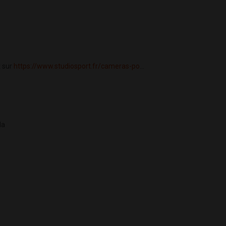
t sur
https://www.studiosport.fr/cameras-po
...
la