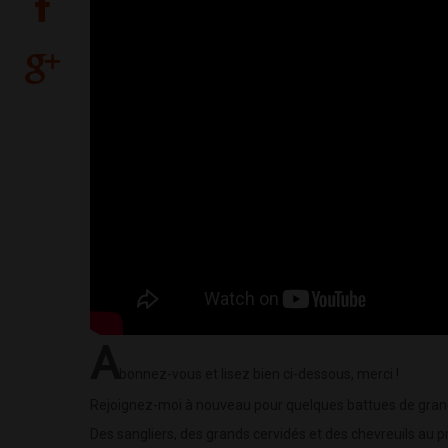
A
bonnez-vous et lisez bien ci-dessous, merci !
Rejoignez-moi à nouveau pour quelques battues de grands 
Des sangliers, des grands cervidés et des chevreuils au p