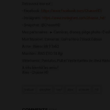
Retrouvez moi sur :
- Facebook :
https://www.facebook.com/ChasseHD/
- Instagram :
https://www.instagram.com/chasse_hd/
- Snapchat : @ChasseHD
Mes partenaires : ► Caméras, drones, piège photo : C'es
Mon Matériel : Caméras : GoPro Hero 7 Black Edition
Arme : Blaser R8 9.3x62
Munition : RWS EVO 18.8gr
Vêtements : Pantalon, Pull et Veste Kamko de chez Härki
A très bientôt les amis !
Alex - Chasse HD
battue
sanglier
cerf
alex
chasse
hd
COMMENTS
(134)