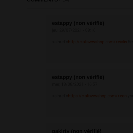
estappy (non vérifié)
jeu, 29/07/2021 - 08:16
<a href=
http://cialiswwshop.com/>cialis
5m
estappy (non vérifié)
mer, 18/08/2021 - 16:57
<a href=
https://cialiswwshop.com/>can
you
pakirty (non vérifié)