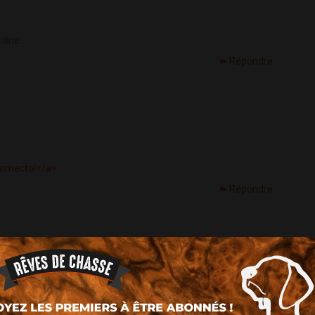
nline
Répondre
romectol</a>
Répondre