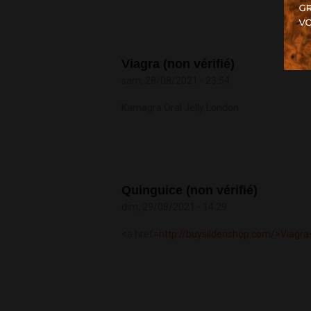
Viagra (non vérifié)
sam, 28/08/2021 - 23:54
Kamagra Oral Jelly London
Quinguice (non vérifié)
dim, 29/08/2021 - 14:29
<a href=
http://buysildenshop.com/>Viagra