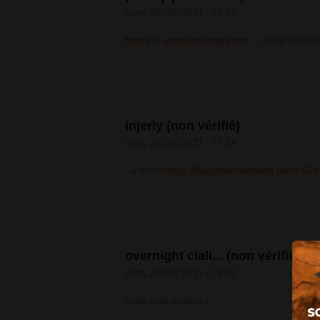
sam, 28/08/2021 - 00:02
http://buytadalafshop.com/
- cheap cialis o
injerly (non vérifié)
sam, 28/08/2021 - 11:24
<a href=
https://buystromectolon.com/>St
overnight ciali... (non vérifié)
sam, 28/08/2021 - 19:00
cialis cost walmart