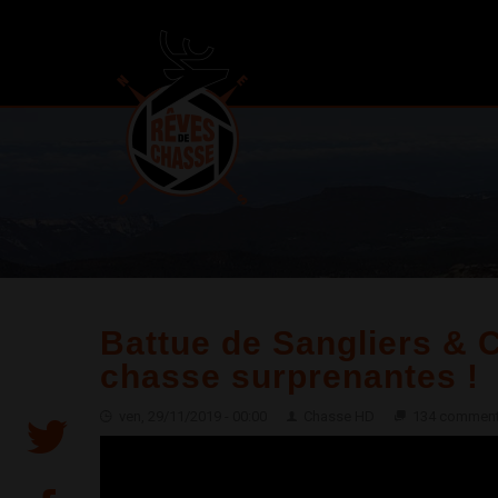
Battue de Sangliers & 
chasse surprenantes !
ven, 29/11/2019 - 00:00
Chasse HD
134 comment