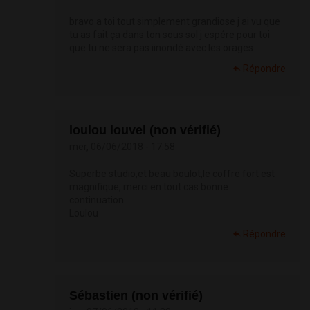
bravo a toi tout simplement grandiose j ai vu que
tu as fait ça dans ton sous sol j espére pour toi
que tu ne sera pas iinondé avec les orages
Répondre
loulou louvel (non vérifié)
mer, 06/06/2018 - 17:58
Superbe studio,et beau boulot,le coffre fort est
magnifique, merci en tout cas bonne
continuation.
Loulou
Répondre
Sébastien (non vérifié)