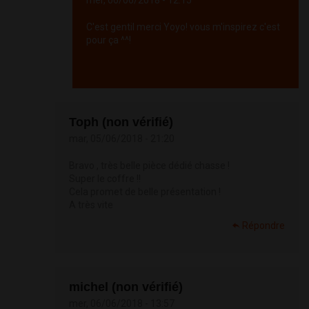
mer, 06/06/2018 - 12:15
C'est gentil merci Yoyo! vous m'inspirez c'est
pour ça ^^!
Répondre
Toph (non vérifié)
mar, 05/06/2018 - 21:20
Bravo , très belle pièce dédié chasse !
Super le coffre !!
Cela promet de belle présentation !
A très vite
Répondre
michel (non vérifié)
mer, 06/06/2018 - 13:57