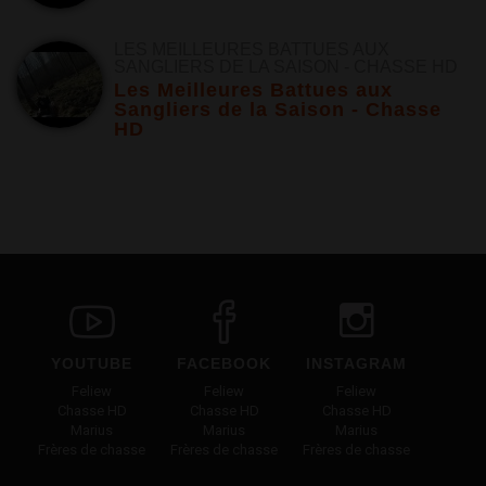
LES MEILLEURES BATTUES AUX
SANGLIERS DE LA SAISON - CHASSE HD
Les Meilleures Battues aux
Sangliers de la Saison - Chasse
HD
YOUTUBE
FACEBOOK
INSTAGRAM
Feliew
Feliew
Feliew
Chasse HD
Chasse HD
Chasse HD
Marius
Marius
Marius
Frères de chasse
Frères de chasse
Frères de chasse