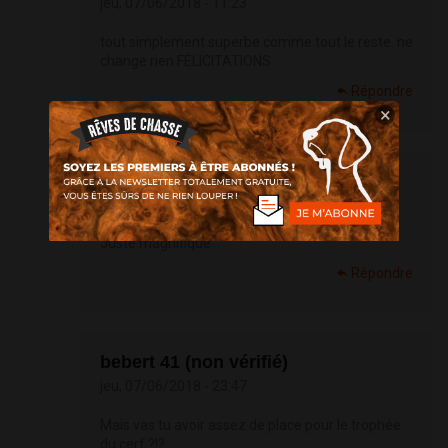
jeu, 07/06/2018 - 11:23
tout simplement superbe comme tout le reste. ne
change rien FÉLICITATIONS
Répondre
×
Petru (non vérifié)
jeu, 07/06/2018 - 23:41
Juste magnifique
Répondre
bebert 41 (non vérifié)
jeu, 07/06/2018 - 23:47
Mais vas tu avoir assez de place pour le trophée
du cerf ?!?