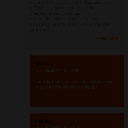
Salut feliew tu es incroyable !!! Mais jusqu'où iras
tu??? Quelle implication dans le milieu
cynégétique sous toutes ces
formes...Magnifique.....merci pour chaque
moment de partage... aurez vous un stand au
game fair ?
Répondre
Marius
mar, 05/06/2018 - 09:38
Toute la Team sera présente au Game Fair
mais nous n'auront pas de stand ;)
Répondre
Feliew