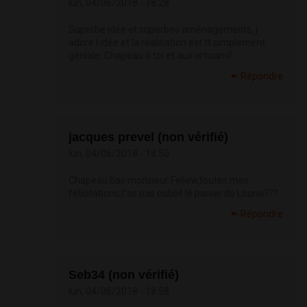
lun, 04/06/2018 - 18:28
Superbe idée et superbes aménagements, j
adore l idée et la réalisation est tt simplement
géniale. Chapeau à toi et aux artisans!
Répondre
jacques prevel (non vérifié)
lun, 04/06/2018 - 18:50
Chapeau bas monsieur Feliew,toutes mes
félicitations,t'as pas oublié le panier de Louna???
Répondre
Seb34 (non vérifié)
lun, 04/06/2018 - 18:58