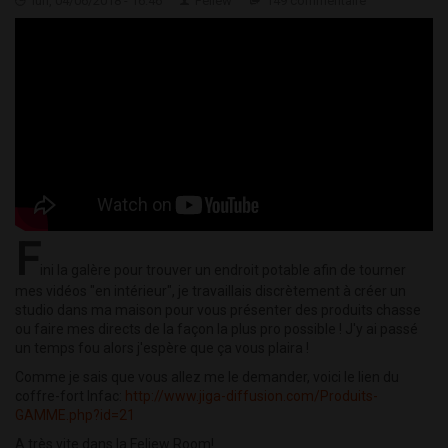
lun, 04/06/2018 - 16:46
Feliew
149 commentaire
F
ini la galère pour trouver un endroit potable afin de tourner
mes vidéos "en intérieur", je travaillais discrètement à créer un
studio dans ma maison pour vous présenter des produits chasse
ou faire mes directs de la façon la plus pro possible ! J'y ai passé
un temps fou alors j'espère que ça vous plaira !
Comme je sais que vous allez me le demander, voici le lien du
coffre-fort Infac:
http://www.jiga-diffusion.com/Produits-
GAMME.php?id=21
A très vite dans la Feliew Room!