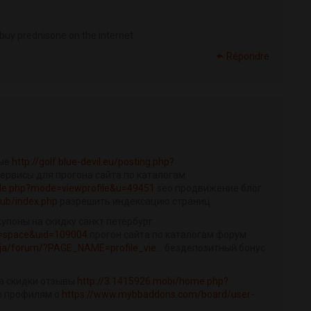
 buy prednisone on the internet
Répondre
ные
http://golf.blue-devil.eu/posting.php?
ервисы для прогона сайта по каталогам
ile.php?mode=viewprofile&u=49451
seo продвижение блог
lub/index.php
разрешить индексацию страниц
 купоны на скидку санкт петербург
=space&uid=109004
прогон сайта по каталогам форум
ija/forum/?PAGE_NAME=profile_vie...
бездепозитный бонус
на скидки отзывы
http://3.1415926.mobi/home.php?
о профилям о
https://www.mybbaddons.com/board/user-