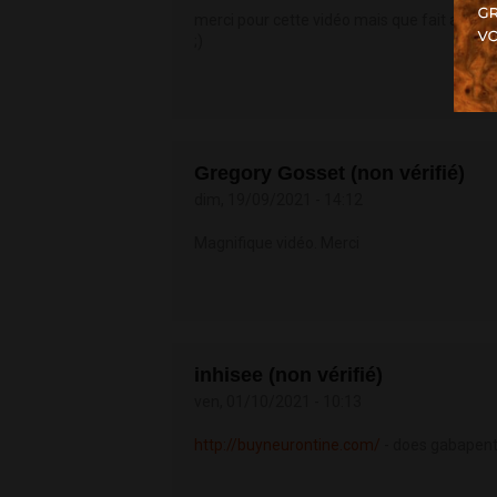
merci pour cette vidéo mais que fait alex et
;)
Gregory Gosset (non vérifié)
dim, 19/09/2021 - 14:12
Magnifique vidéo. Merci
inhisee (non vérifié)
ven, 01/10/2021 - 10:13
http://buyneurontine.com/
- does gabapent