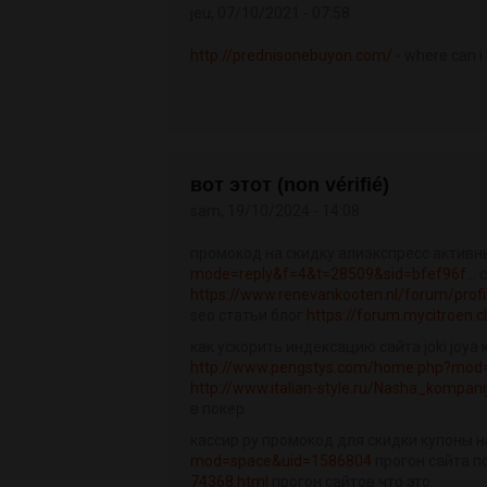
jeu, 07/10/2021 - 07:58
http://prednisonebuyon.com/
- where can i
вот этот (non vérifié)
sam, 19/10/2024 - 14:08
промокод на скидку алиэкспресс актив
mode=reply&f=4&t=28509&sid=bfef96f...
с
https://www.renevankooten.nl/forum/prof
seo статьи блог
https://forum.mycitroen.c
как ускорить индексацию сайта joki joya
http://www.pengstys.com/home.php?mod
http://www.italian-style.ru/Nasha_kompan
в покер
кассир ру промокод для скидки купоны 
mod=space&uid=1586804
прогон сайта п
74368.html
прогон сайтов что это