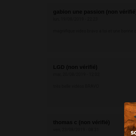
gabion une passion (non vérifié
lun, 19/08/2019 - 22:23
magnifique video bravo a toi et une bonne 
LGD (non vérifié)
mar, 20/08/2019 - 12:02
très belle vidéos BRAVO
thomas c (non vérifié)
ven, 23/08/2019 - 08:31