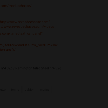
k.com/mariuschasse/
http://www.revesdechasse.com/
p://www.revesdechasse.com/videos
be.com/timedtext_cs_panel?
?utm_source=marius&utm_medium=link
ion-arc.fr/
n°4 32g / Remington Nitro Steel n°4 32g
utte
tonne
gabion
marius