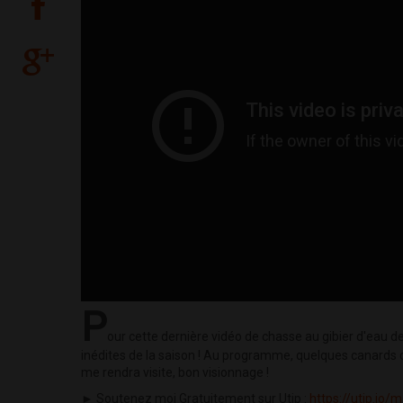
P
our cette dernière vidéo de chasse au gibier d'eau de 
inédites de la saison ! Au programme, quelques canards d
me rendra visite, bon visionnage !
► Soutenez moi Gratuitement sur Utip :
https://utip.io/