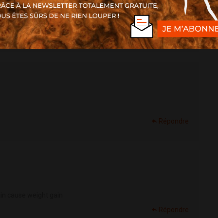
 frère de chasse on ne les voix plus ils sont en vacance ou bien
Répondre
Répondre
in cause weight gain
Répondre