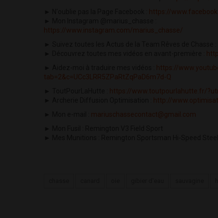
► N'oublie pas la Page Facebook :
https://www.faceboo
► Mon Instagram @marius_chasse :
https://www.instagram.com/marius_chasse/
► Suivez toutes les Actus de la Team Rêves de Chasse :
► Découvrez toutes mes vidéos en avant-première :
htt
► Aidez-moi à traduire mes vidéos :
https://www.youtu
tab=2&c=UCc3LRR5ZPaRtZqPaD6m7d-Q
► ToutPourLaHutte :
https://www.toutpourlahutte.fr/
► Archerie Diffusion Optimisation :
http://www.optimisat
► Mon e-mail :
mariuschassecontact@gmail.com
► Mon Fusil : Remington V3 Field Sport
► Mes Munitions : Remington Sportsman Hi-Speed Steel 
chasse
canard
oie
gibier d'eau
sauvagine
h