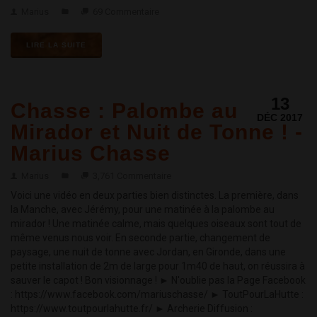
Marius
69 Commentaire
LIRE LA SUITE
13
Chasse : Palombe au
DÉC 2017
Mirador et Nuit de Tonne ! -
Marius Chasse
Marius
3,761 Commentaire
Voici une vidéo en deux parties bien distinctes. La première, dans
la Manche, avec Jérémy, pour une matinée à la palombe au
mirador ! Une matinée calme, mais quelques oiseaux sont tout de
même venus nous voir. En seconde partie, changement de
paysage, une nuit de tonne avec Jordan, en Gironde, dans une
petite installation de 2m de large pour 1m40 de haut, on réussira à
sauver le capot ! Bon visionnage ! ► N'oublie pas la Page Facebook
: https://www.facebook.com/mariuschasse/ ► ToutPourLaHutte :
https://www.toutpourlahutte.fr/ ► Archerie Diffusion :