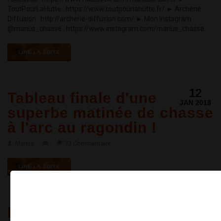
ToutPourLaHutte : https://www.toutpourlahutte.fr/ ► Archerie
Diffusion : http://archerie-diffusion.com/ ► Mon Instagram
@marius_chasse : https://www.instagram.com/marius_chasse...
LIRE LA SUITE
12
Tableau finale d'une
JAN 2018
superbe matinée de chasse
à l'arc au ragondin !
Marius
73 Commentaire
LIRE LA SUITE
08
Le Remington V3 après
JAN 2018
×