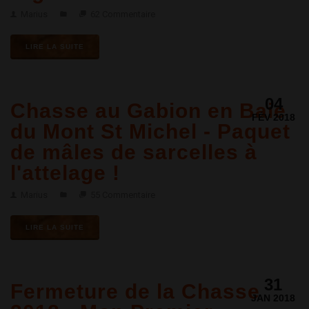
Marius
62 Commentaire
LIRE LA SUITE
04
Chasse au Gabion en Baie
FÉV 2018
du Mont St Michel - Paquet
de mâles de sarcelles à
l'attelage !
Marius
55 Commentaire
LIRE LA SUITE
31
Fermeture de la Chasse
JAN 2018