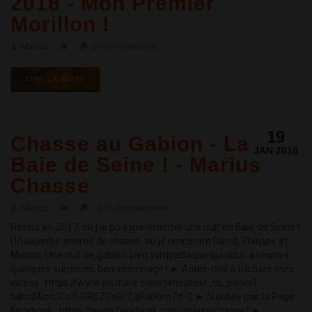
2018 - Mon Premier
Morillon !
Marius
59 Commentaire
LIRE LA SUITE
19
Chasse au Gabion - La
JAN 2018
Baie de Seine ! - Marius
Chasse
Marius
1,316 Commentaire
Retour en 2017, où j'ai pu expérimenter une nuit en Baie de Seine !
Un superbe endroit de chasse, où je rencontre David, Philippe et
Manon. Une nuit de gabion bien sympathique qui nous a réservé
quelques surprises, bon visionnage ! ► Aidez-moi à traduire mes
vidéos : https://www.youtube.com/timedtext_cs_panel?
tab=2&c=UCc3LRR5ZPaRtZqPaD6m7d-Q ► N'oublie pas la Page
Facebook : https://www.facebook.com/mariuschasse/ ►