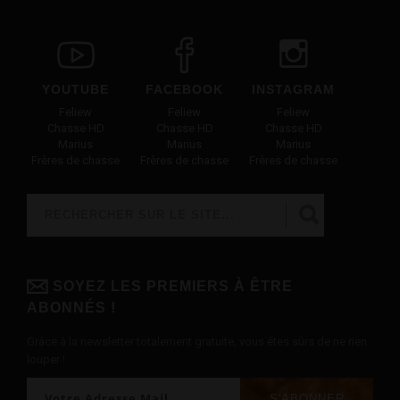
YOUTUBE
FACEBOOK
INSTAGRAM
Feliew
Feliew
Feliew
Chasse HD
Chasse HD
Chasse HD
Marius
Marius
Marius
Frères de chasse
Frères de chasse
Frères de chasse
Rechercher
FORMULAIRE DE RECHERCHE
SOYEZ LES PREMIERS À ÊTRE
ABONNÉS !
Grâce à la newsletter totalement gratuite, vous êtes sûrs de ne rien
louper !