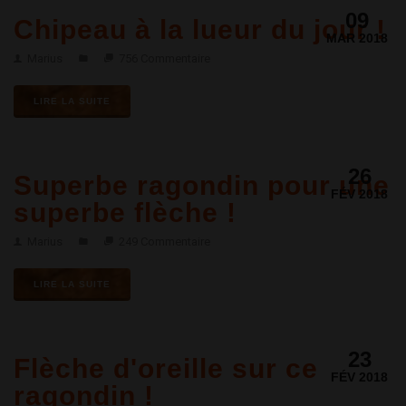
09
Chipeau à la lueur du jour !
MAR 2018
Marius
756 Commentaire
LIRE LA SUITE
26
Superbe ragondin pour une
FÉV 2018
superbe flèche !
Marius
249 Commentaire
LIRE LA SUITE
23
Flèche d'oreille sur ce
FÉV 2018
ragondin !