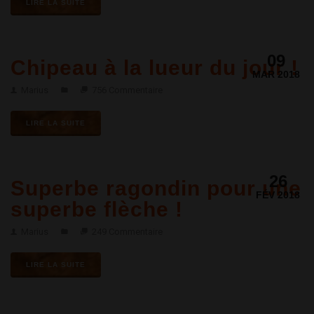
LIRE LA SUITE
09
Chipeau à la lueur du jour !
MAR 2018
Marius
756 Commentaire
LIRE LA SUITE
26
Superbe ragondin pour une
FÉV 2018
superbe flèche !
Marius
249 Commentaire
LIRE LA SUITE