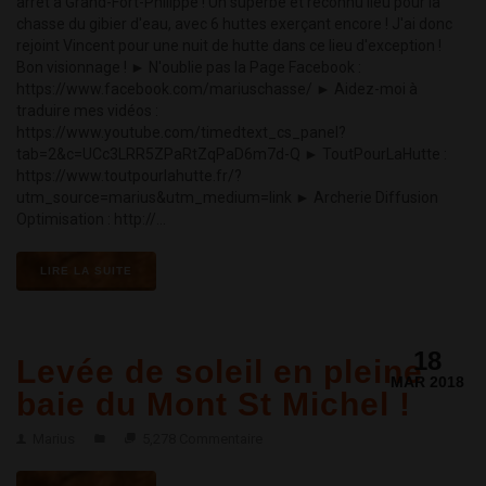
arrêt à Grand-Fort-Philippe ! Un superbe et reconnu lieu pour la
chasse du gibier d'eau, avec 6 huttes exerçant encore ! J'ai donc
rejoint Vincent pour une nuit de hutte dans ce lieu d'exception !
Bon visionnage ! ► N'oublie pas la Page Facebook :
https://www.facebook.com/mariuschasse/ ► Aidez-moi à
traduire mes vidéos :
https://www.youtube.com/timedtext_cs_panel?
tab=2&c=UCc3LRR5ZPaRtZqPaD6m7d-Q ► ToutPourLaHutte :
https://www.toutpourlahutte.fr/?
utm_source=marius&utm_medium=link ► Archerie Diffusion
Optimisation : http://...
LIRE LA SUITE
18
Levée de soleil en pleine
MAR 2018
baie du Mont St Michel !
Marius
5,278 Commentaire