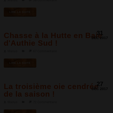
Marius
38 Commentaire
LIRE LA SUITE
31
Chasse à la Hutte en Baie
DÉC 2017
d'Authie Sud !
Marius
67 Commentaire
LIRE LA SUITE
27
La troisième oie cendrée
DÉC 2017
de la saison !
Marius
72 Commentaire