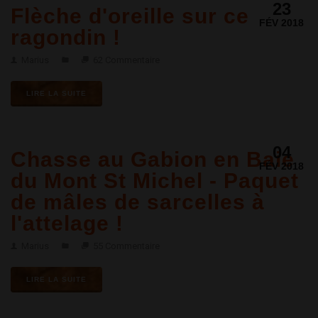
23
Flèche d'oreille sur ce
FÉV 2018
ragondin !
Marius
62 Commentaire
LIRE LA SUITE
04
Chasse au Gabion en Baie
FÉV 2018
du Mont St Michel - Paquet
de mâles de sarcelles à
l'attelage !
Marius
55 Commentaire
LIRE LA SUITE