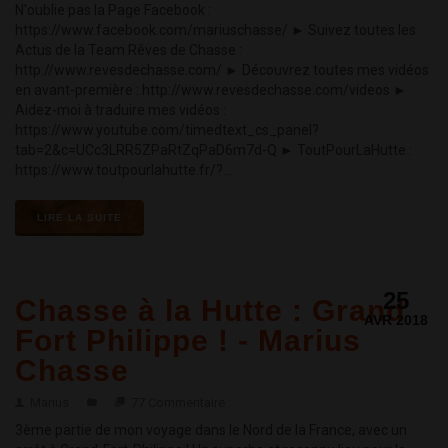
N'oublie pas la Page Facebook :
https://www.facebook.com/mariuschasse/ ► Suivez toutes les
Actus de la Team Rêves de Chasse :
http://www.revesdechasse.com/ ► Découvrez toutes mes vidéos
en avant-première : http://www.revesdechasse.com/videos ►
Aidez-moi à traduire mes vidéos :
https://www.youtube.com/timedtext_cs_panel?
tab=2&c=UCc3LRR5ZPaRtZqPaD6m7d-Q ► ToutPourLaHutte :
https://www.toutpourlahutte.fr/?...
LIRE LA SUITE
25
Chasse à la Hutte : Grand
AVR 2018
Fort Philippe ! - Marius
Chasse
Marius
77 Commentaire
3ème partie de mon voyage dans le Nord de la France, avec un