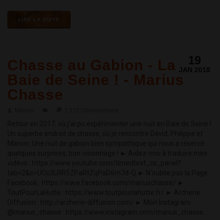
LIRE LA SUITE
19
Chasse au Gabion - La
JAN 2018
Baie de Seine ! - Marius
Chasse
Marius
1,312 Commentaire
Retour en 2017, où j'ai pu expérimenter une nuit en Baie de Seine !
Un superbe endroit de chasse, où je rencontre David, Philippe et
Manon. Une nuit de gabion bien sympathique qui nous a réservé
quelques surprises, bon visionnage ! ► Aidez-moi à traduire mes
vidéos : https://www.youtube.com/timedtext_cs_panel?
tab=2&c=UCc3LRR5ZPaRtZqPaD6m7d-Q ► N'oublie pas la Page
Facebook : https://www.facebook.com/mariuschasse/ ►
ToutPourLaHutte : https://www.toutpourlahutte.fr/ ► Archerie
Diffusion : http://archerie-diffusion.com/ ► Mon Instagram
@marius_chasse : https://www.instagram.com/marius_chasse...