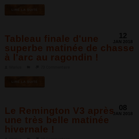
LIRE LA SUITE
12
Tableau finale d'une
JAN 2018
superbe matinée de chasse
à l'arc au ragondin !
Marius
73 Commentaire
LIRE LA SUITE
08
Le Remington V3 après
JAN 2018
une très belle matinée
hivernale !