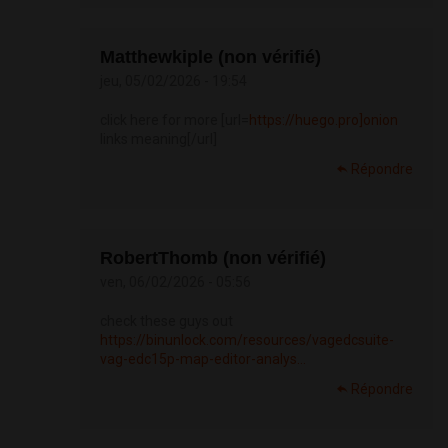
Matthewkiple (non vérifié)
jeu, 05/02/2026 - 19:54
click here for more [url=
https://huego.pro]onion
links meaning[/url]
Répondre
RobertThomb (non vérifié)
ven, 06/02/2026 - 05:56
check these guys out
https://binunlock.com/resources/vagedcsuite-
vag-edc15p-map-editor-analys...
Répondre