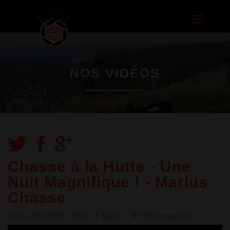
Aller au
contenu
Toggle
principal
navigatio
NOS VIDÉOS
Chasse à la Hutte - Une
Nuit Magnifique ! - Marius
Chasse
mer, 15/11/2017 - 00:00
Marius
396 commentaire