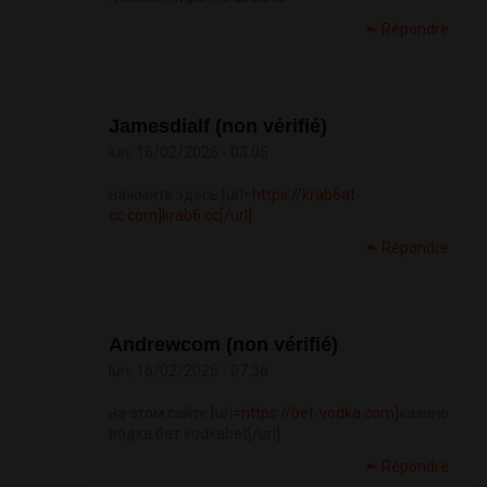
Répondre
Jamesdialf (non vérifié)
lun, 16/02/2026 - 03:05
нажмите здесь [url=
https://krab6at-
cc.com]krab6.cc[/url]
Répondre
Andrewcom (non vérifié)
lun, 16/02/2026 - 07:36
на этом сайте [url=
https://bet-vodka.com]
казино
водка бет vodkabet[/url]
Répondre