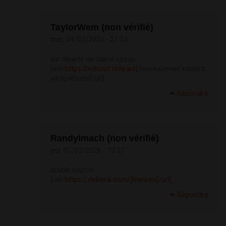
TaylorWem (non vérifié)
mer, 04/02/2026 - 21:53
взгляните на сайте здесь
[url=
https://ndsout.tilda.ws]
Уменьшение налога
на прибыль[/url]
Répondre
RandyImach (non vérifié)
jeu, 05/02/2026 - 10:27
article source
[url=
https://debenk.com/]Nansen[/url]
Répondre