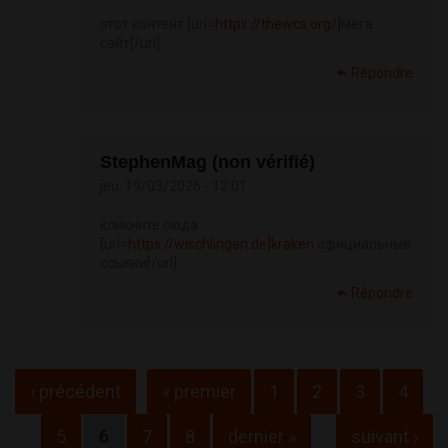
этот контент [url=
https://thewcs.org/]
мега
сайт[/url]
Répondre
StephenMag (non vérifié)
jeu, 19/03/2026 - 12:01
кликните сюда
[url=
https://wischlingen.de]kraken
официальные
ссылки[/url]
Répondre
Pages
‹ précédent
« premier
1
2
3
4
5
6
7
8
dernier »
suivant ›