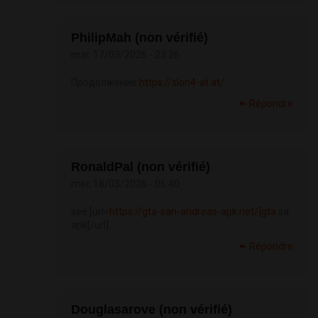
PhilipMah (non vérifié)
mar, 17/03/2026 - 23:26
Продолжение
https://slon4-at.at/
Répondre
RonaldPal (non vérifié)
mer, 18/03/2026 - 06:40
see [url=
https://gta-san-andreas-apk.net/]gta
sa
apk[/url]
Répondre
Douglasarove (non vérifié)