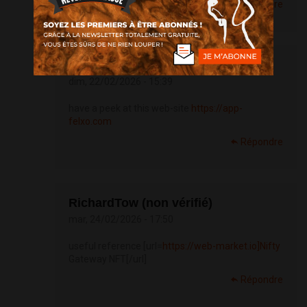
Répondre
Richardwox (non vérifié)
dim, 22/02/2026 - 15:39
have a peek at this web-site
https://app-
felxo.com
Répondre
RichardTow (non vérifié)
mar, 24/02/2026 - 17:50
useful reference [url=
https://web-market.io]Nifty
Gateway NFT[/url]
Répondre