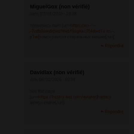
MiguelGox (non vérifié)
sam, 07/02/2026 - 20:38
проверить сайт [url=
https://xn-----
-7cdb0awdkpedfieebf9aglilkc7f4dwd1a.xn--
p1ai]
томск ремонт стиральных машин[/url]
Répondre
Davidlax (non vérifié)
dim, 08/02/2026 - 00:58
see this page
[url=
https://betery-bet.com/aviator]battery
aviator online[/url]
Répondre