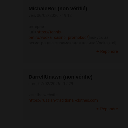
MichaleRor (non vérifié)
ven, 06/02/2026 - 19:12
интернет
[url=
https://tennis-
bet.ru/vodka_casino_promokod/]
Бонусы за
регистрацию с промокодом казино Vodka[/url]
Répondre
DarrellUnawn (non vérifié)
sam, 07/02/2026 - 12:29
visit the website
https://russian-traditional-clothes.com
Répondre