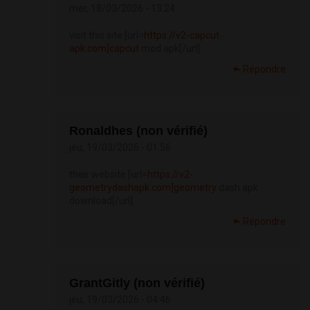
mer, 18/03/2026 - 13:24
visit this site [url=
https://v2-capcut-
apk.com]capcut
mod apk[/url]
Répondre
Ronaldhes (non vérifié)
jeu, 19/03/2026 - 01:56
their website [url=
https://v2-
geometrydashapk.com]geometry
dash apk
download[/url]
Répondre
GrantGitly (non vérifié)
jeu, 19/03/2026 - 04:46