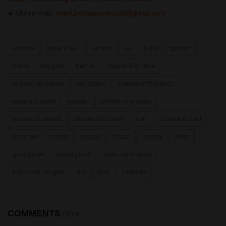
► Mon e-mail :
mariuschassecontact@gmail.com
chasse
gibier d'eau
canard
oie
hutte
gabion
tonne
sanglier
battue
chasse à la hutte
chasse au gabion
sauvagine
caméra embarquée
marius chasse
appeau
utiliser un appeau
appeau à canard
chasse à la tonne
cerf
chasse au cerf
chevreuil
renard
pigeon
faisan
perdrix
chien
gros gibier
grand gibier
vidéo de chasse
battue de sanglier
arc
fusil
carabine
COMMENTS
(396)