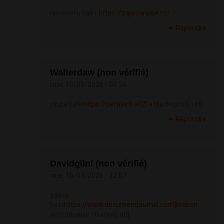
посетить сайт
https://tripscans64.cc/
Répondre
Walterdaw (non vérifié)
mar, 10/03/2026 - 04:54
сюда [url=
https://perplant.ai]2fa
blacksprut[/url]
Répondre
Davidglini (non vérifié)
mar, 10/03/2026 - 12:07
здесь
[url=
https://www.documentjournal.com]kraken
актуальные ссылки[/url]