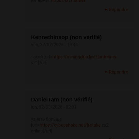
интернет
https://lzt.market
Répondre
KennethInsop (non vérifié)
ven, 27/02/2026 - 19:44
такой [url=
https://miningclub.live/]antminer
s21[/url]
Répondre
DanielTam (non vérifié)
lun, 02/03/2026 - 02:01
узнать больше
[url=
https://cybepshoke.net/]retake
cs2
online[/url]