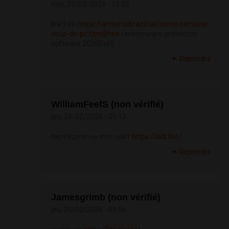
mer, 25/02/2026 - 15:25
link [url=
https://antivirusbrazil.lat/como-remover-
virus-do-pc.html]free
ransomware protection
software 2026[/url]
Répondre
WilliamFeefS (non vérifié)
jeu, 26/02/2026 - 05:12
перейдите на этот сайт
https://lolz.live/
Répondre
Jamesgrimb (non vérifié)
jeu, 26/02/2026 - 09:56