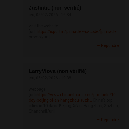
Justintic (non vérifié)
jeu, 05/02/2026 - 16:34
visit the website
[url=
https://isport.in/pinnacle-vip-code/]pinnacle
promo[/url]
Répondre
LarryViova (non vérifié)
jeu, 05/02/2026 - 19:38
webpage
[url=
https://www.chinaintours.com/products/10-
day-beijing-xi-an-hangzhou-suzh...
China's top
cities in 10 days: Beijing, Xi'an, Hangzhou, Suzhou,
Shanghai[/url]
Répondre