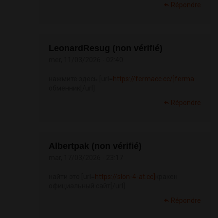
Répondre
LeonardResug (non vérifié)
mer, 11/03/2026 - 02:40
нажмите здесь [url=
https://fermacc.cc/]ferma
обменник[/url]
Répondre
Albertpak (non vérifié)
mar, 17/03/2026 - 23:17
найти это [url=
https://slon-4-at.cc]
кракен
официальный сайт[/url]
Répondre