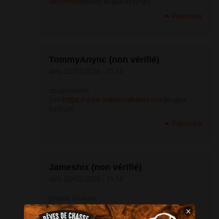
vbt.com]
зеркало водка бет[/url]
Répondre
TommyAnync (non vérifié)
dim, 22/02/2026 - 03:14
продолжить
[url=
https://drink.onlinevodkabet.com]
водка
бэт[/url]
Répondre
Jameshix (non vérifié)
dim, 22/02/2026 - 15:14
узнать больше
[url=
https://spinvodka.com]
водка бет[/url]
×