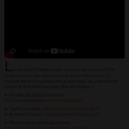
L
a voici enfin ! Première vidéo à la hutte de la saison ! Et de
quelle manière, une superbe nuit au Bassin d'Arcachon ! La
seconde partie d'un périple dans le sud-ouest, qui vous réserve
encore de très belles surprises ! Bon Visionnage ;)
► N'oublie pas la Page Facebook :
https://www.facebook.com/mariuschasse/
► ToutPourLaHutte :
https://www.toutpourlahutte.fr/
► Archerie Diffusion :
http://archerie-diffusion.com/
► Mon Instagram @marius_chasse :
https://www.instagram.com/marius_chasse/