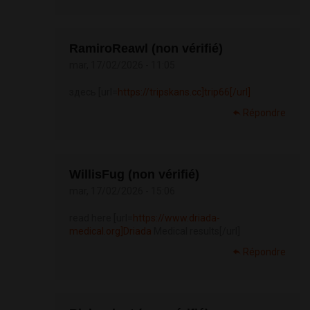
RamiroReawl (non vérifié)
mar, 17/02/2026 - 11:05
здесь [url=
https://tripskans.cc]trip66[/url]
Répondre
WillisFug (non vérifié)
mar, 17/02/2026 - 15:06
read here [url=
https://www.driada-
medical.org]Driada
Medical results[/url]
Répondre