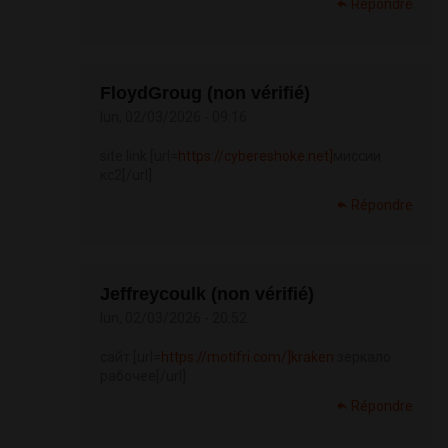
Répondre
FloydGroug (non vérifié)
lun, 02/03/2026 - 09:16
site link [url=
https://cybereshoke.net]
миссии
кс2[/url]
Répondre
Jeffreycoulk (non vérifié)
lun, 02/03/2026 - 20:52
сайт [url=
https://motifri.com/]kraken
зеркало
рабочее[/url]
Répondre