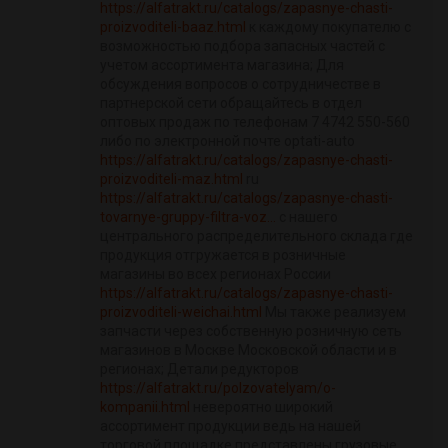
https://alfatrakt.ru/catalogs/zapasnye-chasti-
proizvoditeli-baaz.html
к каждому покупателю с
возможностью подбора запасных частей с
учетом ассортимента магазина; Для
обсуждения вопросов о сотрудничестве в
партнерской сети обращайтесь в отдел
оптовых продаж по телефонам 7 4742 550-560
либо по электронной почте optati-auto
https://alfatrakt.ru/catalogs/zapasnye-chasti-
proizvoditeli-maz.html
ru
https://alfatrakt.ru/catalogs/zapasnye-chasti-
tovarnye-gruppy-filtra-voz...
с нашего
центрального распределительного склада где
продукция отгружается в розничные
магазины во всех регионах России
https://alfatrakt.ru/catalogs/zapasnye-chasti-
proizvoditeli-weichai.html
Мы также реализуем
запчасти через собственную розничную сеть
магазинов в Москве Московской области и в
регионах; Детали редукторов
https://alfatrakt.ru/polzovatelyam/o-
kompanii.html
невероятно широкий
ассортимент продукции ведь на нашей
торговой площадке представлены грузовые