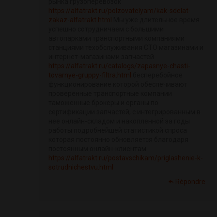
рынка грузоперевозок
https://alfatrakt.ru/polzovatelyam/kak-sdelat-
zakaz-alfatrakt.html
Мы уже длительное время
успешно сотрудничаем с большими
автопарками транспортными компаниями
станциями техобслуживания СТО магазинами и
интернет-магазинами запчастей
https://alfatrakt.ru/catalogs/zapasnye-chasti-
tovarnye-gruppy-filtra.html
бесперебойное
функционирование которой обеспечивают
проверенные транспортные компании
таможенные брокеры и органы по
сертификации запчастей; с интегрированным в
нее онлайн-складом и накопленной за годы
работы подробнейшей статистикой спроса
которая постоянно обновляется благодаря
постоянным онлайн-клиентам
https://alfatrakt.ru/postavschikam/priglashenie-k-
sotrudnichestvu.html
Répondre