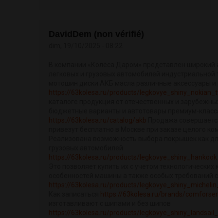
DavidDem (non vérifié)
dim, 19/10/2025 - 08:22
В компании «Колёса Даром» представлен широкий 
легковых и грузовых автомобилей индустриальной 
мотошин диски АКБ масла различные аксессуары и
https://63kolesa.ru/products/legkovye_shiny_nokian_ty
каталоге продукция от отечественных и зарубежны
бюджетные варианты и автотовары премиум-класс
https://63kolesa.ru/catalog/akb
Продажа совершается
привезут бесплатно в Москве при заказе целого ком
Реализована возможность выбора покрышек как для
грузовых автомобилей
https://63kolesa.ru/products/legkovye_shiny_hanko
Это позволяет купить их с учетом технологических 
особенностей машины а также особых требований 
https://63kolesa.ru/products/legkovye_shiny_michelin
Как записаться
https://63kolesa.ru/brands/comforser
изготавливают с шипами и без шипов
https://63kolesa.ru/products/legkovye_shiny_landsail