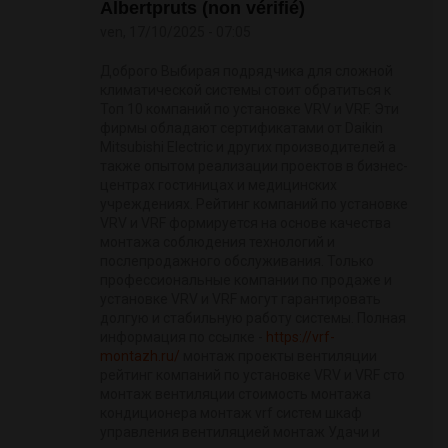
Albertpruts (non vérifié)
ven, 17/10/2025 - 07:05
Доброго Выбирая подрядчика для сложной
климатической системы стоит обратиться к
Топ 10 компаний по установке VRV и VRF. Эти
фирмы обладают сертификатами от Daikin
Mitsubishi Electric и других производителей а
также опытом реализации проектов в бизнес-
центрах гостиницах и медицинских
учреждениях. Рейтинг компаний по установке
VRV и VRF формируется на основе качества
монтажа соблюдения технологий и
послепродажного обслуживания. Только
профессиональные компании по продаже и
установке VRV и VRF могут гарантировать
долгую и стабильную работу системы. Полная
информация по ссылке -
https://vrf-
montazh.ru/
монтаж проекты вентиляции
рейтинг компаний по установке VRV и VRF сто
монтаж вентиляции стоимость монтажа
кондиционера монтаж vrf систем шкаф
управления вентиляцией монтаж Удачи и