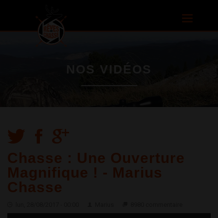
Aller au
contenu
Toggle
principal
navigatio
NOS VIDÉOS
Chasse : Une Ouverture
Magnifique ! - Marius
Chasse
lun, 28/08/2017 - 00:00
Marius
8980 commentaire