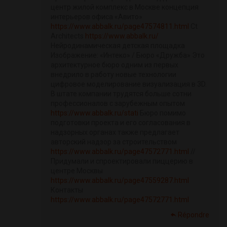
центр жилой комплекс в Москве концепция
интерьеров офиса «Авито»
https://www.abbalk.ru/page47574811.html
Ct
Architects
https://www.abbalk.ru/
Нейродинамическая детская площадка
Изображение: «Интеко» / Бюро «Дружба» Это
архитектурное бюро одним из первых
внедрило в работу новые технологии
цифровое моделирование визуализация в 3D.
В штате компании трудятся больше сотни
профессионалов с зарубежным опытом
https://www.abbalk.ru/stati
Бюро помимо
подготовки проекта и его согласования в
надзорных органах также предлагает
авторский надзор за строительством
https://www.abbalk.ru/page47572771.html
//
Придумали и спроектировали пиццерию в
центре Москвы
https://www.abbalk.ru/page47559287.html
Контакты
https://www.abbalk.ru/page47572771.html
Répondre