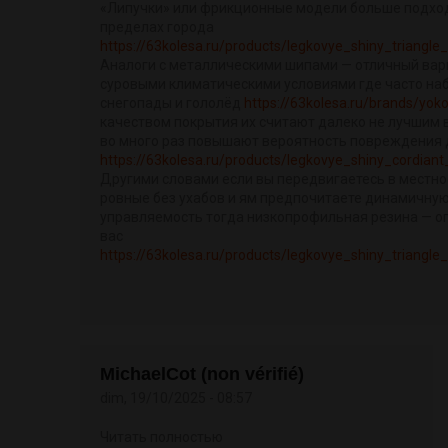
«Липучки» или фрикционные модели больше подход
пределах города
https://63kolesa.ru/products/legkovye_shiny_triangl
Аналоги с металлическими шипами — отличный вари
суровыми климатическими условиями где часто н
снегопады и гололёд
https://63kolesa.ru/brands/yo
качеством покрытия их считают далеко не лучшим 
во много раз повышают вероятность повреждения 
https://63kolesa.ru/products/legkovye_shiny_cordia
Другими словами если вы передвигаетесь в местно
ровные без ухабов и ям предпочитаете динамичную
управляемость тогда низкопрофильная резина — о
вас
https://63kolesa.ru/products/legkovye_shiny_triangle
MichaelCot (non vérifié)
dim, 19/10/2025 - 08:57
Читать полностью