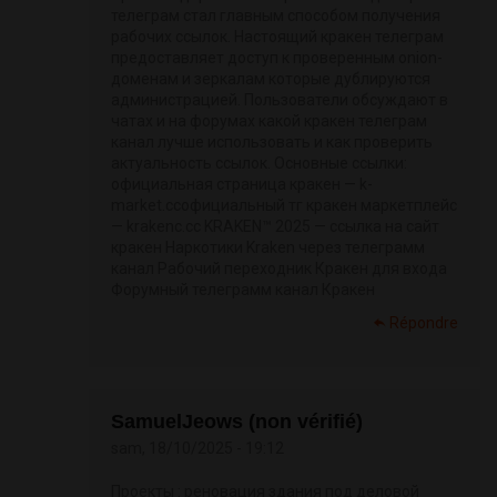
телеграм стал главным способом получения
рабочих ссылок. Настоящий кракен телеграм
предоставляет доступ к проверенным onion-
доменам и зеркалам которые дублируются
администрацией. Пользователи обсуждают в
чатах и на форумах какой кракен телеграм
канал лучше использовать и как проверить
актуальность ссылок. Основные ссылки:
официальная страница кракен — k-
market.ccофициальный тг кракен маркетплейс
— krakenc.cc KRAKEN™ 2025 — ссылка на сайт
кракен Наркотики Kraken через телеграмм
канал Рабочий переходник Кракен для входа
Форумный телеграмм канал Кракен
Répondre
SamuelJeows (non vérifié)
sam, 18/10/2025 - 19:12
Проекты : реновация здания под деловой