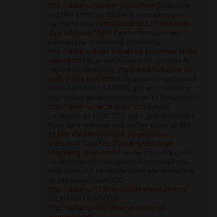
http://aldial.ru/parapet-ploskij.html
Позвоните
задайте вопросы опытным менеджерам и
сделайте заказ
http://aldial.ru/277/test-stati-
dlya-vidzheta-1.html
Уже по телефону мы
рассчитаем примерную стоимость
http://aldial.ru/kupit-kolpaki-na-kirpichnye-stolby-
zabora.html
Изделия из металла на заказ по
чертежам заказчика
http://aldial.ru/kolpak-na-
stolb-v-stile-kitaj.html
Координатно-пробивной
пресс Euromac CX 100030 для изготовления
изделий из металлического листа толщиной 0
http://aldial.ru/cat_izdeliya.html
5-6 мм
размером до 1050?1250 мм — для пробивки и
высечки отверстий под любым углом до 300
уд
http://aldial.ru/dymnik-na-pechnuyu-
trubu.html
/мин
http://aldial.ru/dobornye-
ehlementy-krovli.html
4 Чтобы уточнить цены
на металлические изделия воспользуйтесь
информацией на нашем сайте или свяжитесь
со специалистами ООО
http://aldial.ru/1120/komplekt-premium.html
СДАННЫХ ОБЪЕКТОВ
http://aldial.ru/410/idealnye-dobornye-