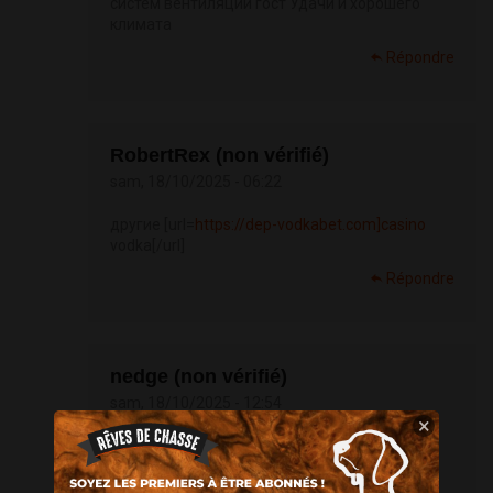
систем вентиляции гост Удачи и хорошего
климата
Répondre
RobertRex (non vérifié)
sam, 18/10/2025 - 06:22
другие [url=
https://dep-vodkabet.com]casino
vodka[/url]
Répondre
nedge (non vérifié)
sam, 18/10/2025 - 12:54
×
Команда разработчиков проекта Kraken
официально советует клиентам системы
использовать исключительно проверенные