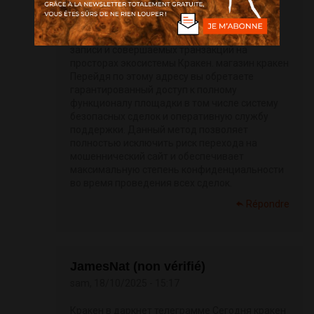
каналы для получения актуальных адресов
для входа. Данная мера служит главной
гарантией безопасности вашей учетной
записи и совершаемых транзакций на
просторах экосистемы Кракен. магазин кракен
Перейдя по этому адресу вы обретаете
гарантированный доступ к полному
функционалу площадки в том числе систему
безопасных сделок и оперативную службу
поддержки. Данный метод позволяет
полностью исключить риск перехода на
мошеннический сайт и обеспечивает
максимальную степень конфиденциальности
во время проведения всех сделок.
Répondre
JamesNat (non vérifié)
sam, 18/10/2025 - 15:17
Кракен в даркнет телеграмме Сегодня кракен