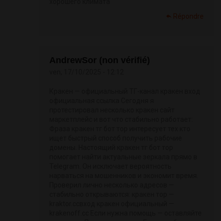
хорошего климата
Répondre
AndrewSor (non vérifié)
ven, 17/10/2025 - 12:12
Кракен — официальный ТГ-канал кракен вход
официальная ссылка Сегодня я
протестировал несколько кракен сайт
маркетплейс и вот что стабильно работает:
Фраза кракен тг бот тор интересует тех кто
ищет быстрый способ получить рабочие
домены. Настоящий кракен тг бот тор
помогает найти актуальные зеркала прямо в
Telegram. Он исключает вероятность
нарваться на мошенников и экономит время.
Проверил лично несколько адресов —
стабильно открываются: кракен тор —
kraktor.ccвход кракен официальный —
krakenoff.cc Если нужна помощь — оставляйте