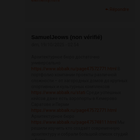
elementy.html
Répondre
SamuelJeows (non vérifié)
dim, 19/10/2025 - 02:54
Архитектурное бюро достаточно
универсально
https://www.abbalk.ru/page47572771.html
В
портфолио компании проекты различной
сложности – от загородных домов до крупных
спортивных и культурных комплексов
https://www.abbalk.ru/stati
Среди успешных
кейсов даже есть аэропорты в Кемерово
Саратове и Перми
https://www.abbalk.ru/page47572771.html
Архитектурное бюро
https://www.abbalk.ru/page47574811.html
Мы
решили изучить кто создаёт современную
архитектуру и собрали большой список студий