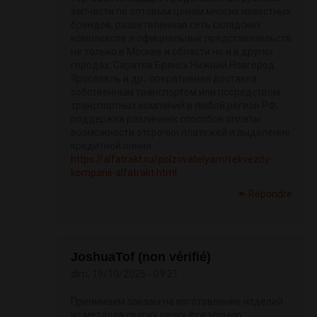
запчасти по оптовым ценам многих известных
брендов; разветвленная сеть складских
комплексов и официальных представительств
не только в Москве и области но и в других
городах: Саратов Брянск Нижний Новгород
Ярославль и др.; оперативная доставка
собственным транспортом или посредством
транспортных компаний в любой регион РФ;
поддержка различных способов оплаты
возможности отсрочки платежей и выделение
кредитной линии
https://alfatrakt.ru/polzovatelyam/rekvezity-
kompanii-alfatrakt.html
Répondre
JoshuaTof (non vérifié)
dim, 19/10/2025 - 09:21
Принимаем заказы на изготовление изделий
из металла сварку резку фрезерную