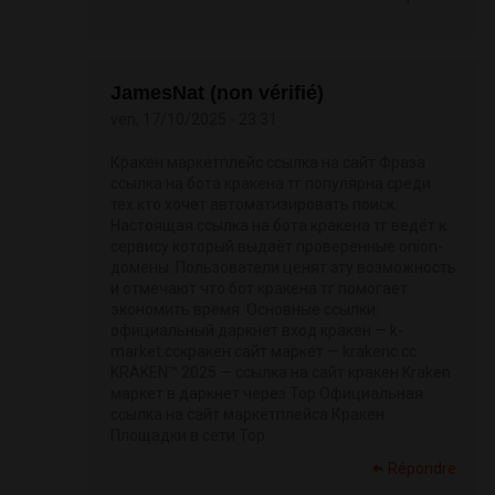
JamesNat (non vérifié)
ven, 17/10/2025 - 23:31
Кракен маркетплейс ссылка на сайт Фраза
ссылка на бота кракена тг популярна среди
тех кто хочет автоматизировать поиск.
Настоящая ссылка на бота кракена тг ведёт к
сервису который выдаёт проверенные onion-
домены. Пользователи ценят эту возможность
и отмечают что бот кракена тг помогает
экономить время. Основные ссылки:
официальный даркнет вход кракен — k-
market.ccкракен сайт маркет — krakenc.cc
KRAKEN™ 2025 — ссылка на сайт кракен Kraken
маркет в даркнет через Тор Официальная
ссылка на сайт маркетплейса Кракен
Площадки в сети Тор
Répondre