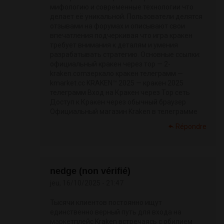
мифологию и современные технологии что
делает её уникальной. Пользователи делятся
отзывами на форумах и описывают свои
впечатления подчеркивая что игра кракен
требует внимания к деталям и умения
разрабатывать стратегию. Основные ссылки:
официальный кракен через тор — 2-
kraken.comзеркало кракен телеграмм —
kmarket.cc KRAKEN™ 2025 — кракен 2025
телеграмм Вход на Кракен через Тор сеть
Доступ к Кракен через обычный браузер
Официальный магазин Kraken в телеграмме
Répondre
nedge (non vérifié)
jeu, 16/10/2025 - 21:47
Тысячи клиентов постоянно ищут
единственно верный путь для входа на
маркетплейс Kraken встречаясь с обилием