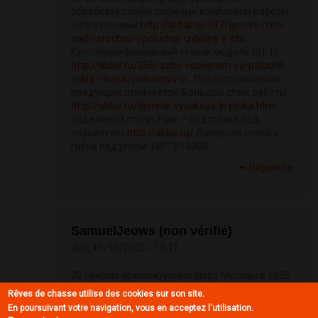
обработку самые сложные комплексы работы
с заготовками
http://aldial.ru/347/govoril-chto-
nado-srochno-i-poluchal-izdeliya-v-eto...
Круглошлифовальный станок модель BU-16
http://aldial.ru/356/uzhe-vecherom-ya-poluchil-
eskiz-i-tsenu-polnostyu-u...
Предоставляемая
продукция отличается: Большой стаж работы
http://aldial.ru/dymnik-vysokaya-kryshka.html
Изделие из стали 3 мм — подставка под
клавиатуру
http://aldial.ru/
Лазерная резка и
гибка под углом 140° 3 14000
Répondre
SamuelJeows (non vérifié)
dim, 19/10/2025 - 13:12
20 лучших архитектурных бюро Москвы в 2025
году
https://www.abbalk.ru/arhitectyra
При
Rêves de chasse utilise des cookies sur son site.
работе используют концепцию цифровых
En poursuivant votre navigation, vous en acceptez l'utilisation.
моделей проектирования и различные