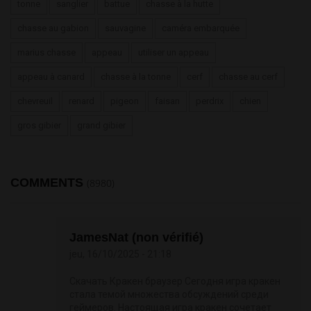
tonne
sanglier
battue
chasse à la hutte
chasse au gabion
sauvagine
caméra embarquée
marius chasse
appeau
utiliser un appeau
appeau à canard
chasse à la tonne
cerf
chasse au cerf
chevreuil
renard
pigeon
faisan
perdrix
chien
gros gibier
grand gibier
COMMENTS
(8980)
JamesNat (non vérifié)
jeu, 16/10/2025 - 21:18
Скачать Кракен браузер Сегодня игра кракен
стала темой множества обсуждений среди
геймеров. Настоящая игра кракен сочетает