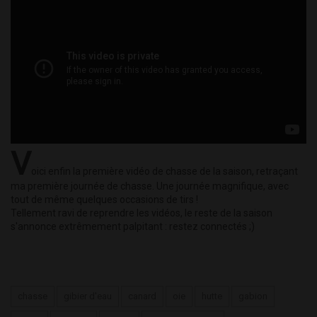
V
oici enfin la première vidéo de chasse de la saison, retraçant
ma première journée de chasse. Une journée magnifique, avec
tout de même quelques occasions de tirs !
Tellement ravi de reprendre les vidéos, le reste de la saison
s'annonce extrêmement palpitant : restez connectés ;)
chasse
gibier d'eau
canard
oie
hutte
gabion