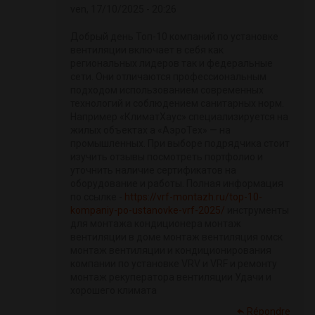
ven, 17/10/2025 - 20:26
Добрый день Топ-10 компаний по установке
вентиляции включает в себя как
региональных лидеров так и федеральные
сети. Они отличаются профессиональным
подходом использованием современных
технологий и соблюдением санитарных норм.
Например «КлиматХаус» специализируется на
жилых объектах а «АэроТех» — на
промышленных. При выборе подрядчика стоит
изучить отзывы посмотреть портфолио и
уточнить наличие сертификатов на
оборудование и работы. Полная информация
по ссылке -
https://vrf-montazh.ru/top-10-
kompaniy-po-ustanovke-vrf-2025/
инструменты
для монтажа кондиционера монтаж
вентиляции в доме монтаж вентиляция омск
монтаж вентиляции и кондиционирования
компании по установке VRV и VRF и ремонту
монтаж рекуператора вентиляции Удачи и
хорошего климата
Répondre