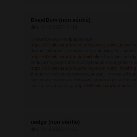
DavidDem (non vérifié)
dim, 19/10/2025 - 01:18
Симметричный направленный
https://63kolesa.ru/products/legkovye_shiny_powertr
Зимние шины изготавливают с шипами и без шипов
https://63kolesa.ru/brands/michelin
«Липучки» или ф
больше подходят для эксплуатации в пределах гор
https://63kolesa.ru/products/legkovye_shiny_milek
Аналоги с металлическими шипами — отличный вари
суровыми климатическими условиями где часто н
снегопады и гололёд
https://63kolesa.ru/brands/cord
nedge (non vérifié)
dim, 19/10/2025 - 01:46