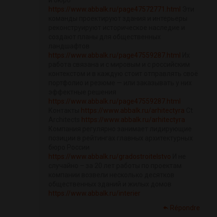
и бюро
https://www.abbalk.ru/page47572771.html
Эти
команды проектируют здания и интерьеры
реконструируют историческое наследие и
создают планы для общественных
ландшафтов
https://www.abbalk.ru/page47559287.html
Их
работа связана и с мировым и с российским
контекстом и в каждую стоит отправлять своё
портфолио и резюме — или заказывать у них
эффектные решения
https://www.abbalk.ru/page47559287.html
Контакты
https://www.abbalk.ru/arhitectyra
Ct
Architects
https://www.abbalk.ru/arhitectyra
Компания регулярно занимает лидирующие
позиции в рейтингах главных архитектурных
бюро России
https://www.abbalk.ru/gradostroitelstvo
И не
случайно – за 20 лет работы по проектам
компании возвели несколько десятков
общественных зданий и жилых домов
https://www.abbalk.ru/interier
Répondre