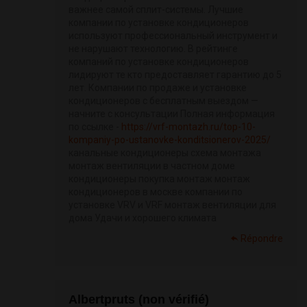
важнее самой сплит-системы. Лучшие
компании по установке кондиционеров
используют профессиональный инструмент и
не нарушают технологию. В рейтинге
компаний по установке кондиционеров
лидируют те кто предоставляет гарантию до 5
лет. Компании по продаже и установке
кондиционеров с бесплатным выездом —
начните с консультации Полная информация
по ссылке -
https://vrf-montazh.ru/top-10-
kompaniy-po-ustanovke-konditsionerov-2025/
канальные кондиционеры схема монтажа
монтаж вентиляции в частном доме
кондиционеры покупка монтаж монтаж
кондиционеров в москве компании по
установке VRV и VRF монтаж вентиляции для
дома Удачи и хорошего климата
Répondre
Albertpruts (non vérifié)