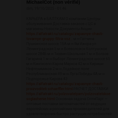
MichaelCot (non vérifié)
dim, 19/10/2025 - 01:46
КАРЬЕРА в БАЛТКАМ О компании Центры
обслуживания Доставка заказов с ЦС в
магазины Новости Документы Акции
https://alfatrakt.ru/catalogs/zapasnye-chasti-
tovarnye-gruppy-filtra-voz...
м-н Гатчина
Пушкинское шоссе 15А м-н Ям Ижора ул
Ленинградская 5 м-н Всеволожск Колтушское
шоссе 284Б м-н Тихвин Школьная 1 м-н Волхов
Гагарина 1 м-н Выборг Ленинградское шоссе 65
м-н Кингисепп Карла Маркса 42 м-н Кириши
Нефтехимиков 2 м-н Лодейное поле
Республиканская 49 м-н Луга Победы 4А м-н
Подпорожье Кирова 43
https://alfatrakt.ru/catalogs/zapasnye-chasti-
proizvoditeli-schaeffler.html
РАСЧЕТ ДОСТАВКИ
https://alfatrakt.ru/polzovatelyam/polzovatelskoe-
soglashenie.html
Основная задача ОптиПарт —
оптовые поставки автозапчастей от ведущих
европейских и российских производителей для
удовлетворения быстро растущих потребностей