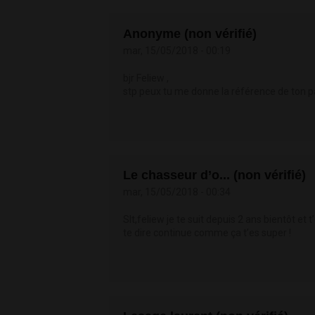
Anonyme (non vérifié)
mar, 15/05/2018 - 00:19
bjr Feliew ,
stp peux tu me donne la référence de ton pa
Le chasseur d’o... (non vérifié)
mar, 15/05/2018 - 00:34
Slt,feliew je te suit depuis 2 ans bientôt et
te dire continue comme ça t’es super !