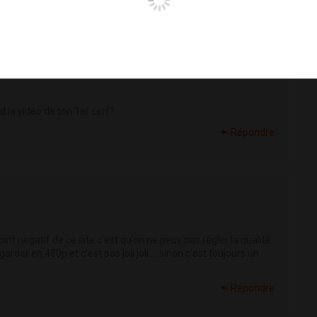
Répondre
nd la vidéo de ton 1er cerf?
Répondre
int negatif de ce site c’est qu’on ne peux pas régler la qualité
garder en 480p et c’est pas joli joli ... sinon c’est toujours un
Répondre