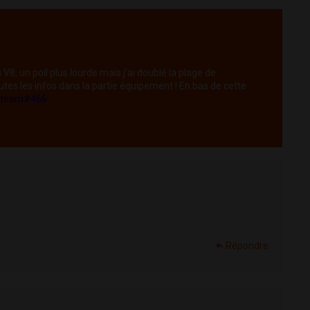
 V8, un poil plus lourde mais j'ai doublé la plage de
utes les infos dans la partie équipement ! En bas de cette
m/team#466
Répondre
Répondre