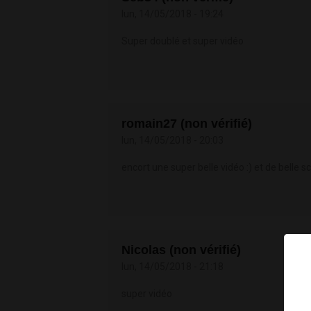
lun, 14/05/2018 - 19:24
Super doublé et super vidéo
romain27 (non vérifié)
lun, 14/05/2018 - 20:03
encort une super belle vidéo :) et de belle 
Nicolas (non vérifié)
lun, 14/05/2018 - 21:18
super vidéo