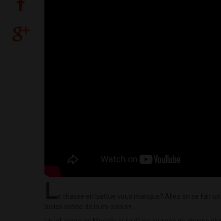
L
a chasse en battue vous manque? Allez on se fait une
belles scène de la mi-saison...
Un joli poste en Moselle suivi d'une journée de chasse pl