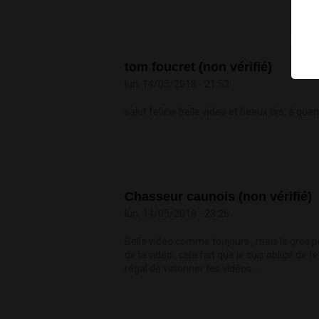
tom foucret (non vérifié)
lun, 14/05/2018 - 21:52
salut feliew belle video et beaux tirs, à qua
Chasseur caunois (non vérifié)
lun, 14/05/2018 - 23:26
Belle vidéo comme toujours , mais le gros po
de la vidéo , cela fait que je suis obligé de re
régal de visionner tes vidéos ...