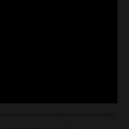
 petite session de chasse au sanglier et au chevreuil, quelques
uvieuse mais productive avec la Sauer 404 !