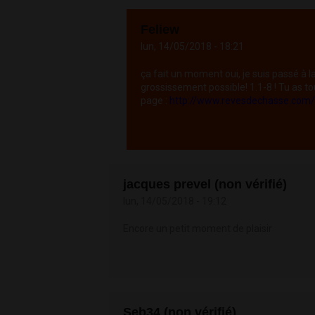
Feliew
lun, 14/05/2018 - 18:21
ça fait un moment oui, je suis passé à la
grossissement possible! 1.1-8 ! Tu as to
page :
http://www.revesdechasse.co
jacques prevel (non vérifié)
lun, 14/05/2018 - 19:12
Encore un petit moment de plaisir
Seb34 (non vérifié)